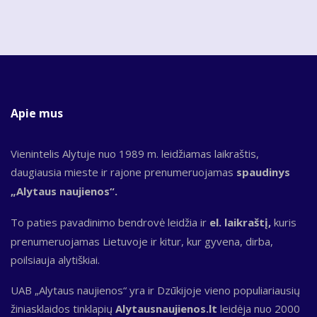
Apie mus
Vienintelis Alytuje nuo 1989 m. leidžiamas laikraštis,
daugiausia mieste ir rajone prenumeruojamas
spaudinys
„Alytaus naujienos“.
To paties pavadinimo bendrovė leidžia ir
el. laikraštį,
kuris
prenumeruojamas Lietuvoje ir kitur, kur gyvena, dirba,
poilsiauja alytiškiai.
UAB „Alytaus naujienos“ yra ir Dzūkijoje vieno populiariausių
žiniasklaidos tinklapių
Alytausnaujienos.lt
leidėja nuo 2000