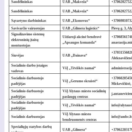
Sandėlininkas
UAB „Makveža“
+
37062027522,
Sandėlininkas
UAB „Makveža“
+
37062027522
Sąvartyno darbininkas
UAB „Ekonovus“
+37069810732
Savivarčio vairuotojas
UAB „Gilmera logistics“
Pievų g. 3, A
Signalizavimo sistemų
Uždaroji akcinė bendrovė
+37068561748
elektroninių įtaisų
„Apsaugos komanda“
anastasija.
montuotojas
+37031556828
Siuvėjas
UAB „Dainava“
Aleknavičien
Socialinio darbo įstaigos
VšĮ „Tėviškės namai“
administraci
vadovas
Socialinio darbuotojo
+
37060205450
VšĮ „Gerumo skraistė“
padėjėjas
Mickevičiūtė
Socialinio darbuotojo
VšĮ Alytaus miesto socialinių
j.antanevicie
padėjėjas
paslaugų centras
Socialinio darbuotojo
VšĮ „Tėviškės namai“
info@alytaush
padėjėjas
VšĮ Alytaus miesto
Socialinis darbuotojas
info@ambc.lt
bendruomenės centras
Specialiųjų statybos darbų
UAB „Gilmera“
+
3706220317