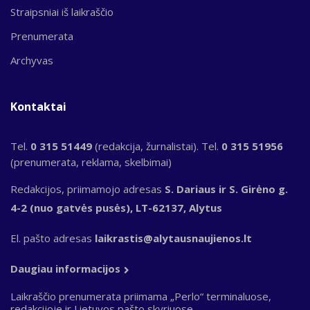
Straipsniai iš laikraščio
Prenumerata
Archyvas
Kontaktai
Tel.
0 315 51449
(redakcija, žurnalistai). Tel.
0 315 51956
(prenumerata, reklama, skelbimai)
Redakcijos, priimamojo adresas
S. Dariaus ir S. Girėno g.
4-2 (nuo gatvės pusės), LT-62137, Alytus
El. pašto adresas
laikrastis@alytausnaujienos.lt
Daugiau informacijos
Laikraščio prenumerata priimama „Perlo“ terminaluose,
redakcijoje ir Lietuvos pašto skyriuose