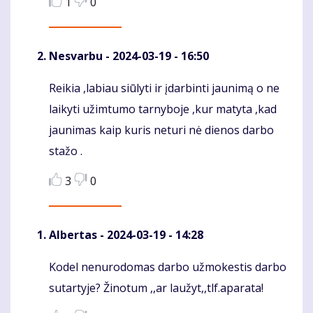
1
0
Nesvarbu
- 2024-03-19 - 16:50
Reikia ,labiau siūlyti ir įdarbinti jaunimą o ne
Komentaras
laikyti užimtumo tarnyboje ,kur matyta ,kad
jaunimas kaip kuris neturi nė dienos darbo
stažo .
3
0
Albertas
- 2024-03-19 - 14:28
Kodel nenurodomas darbo užmokestis darbo
Komentaras
sutartyje? Žinotum ,,ar laužyt,,tlf.aparata!