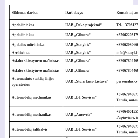
Siūlomas darbas
Darbdavys
Kontaktai, a
Apdailininkas
UAB „Deko projektai“
Tel.
+
3706127
Apdailininkas
UAB „Gilmera“
+3706220317
Apdailos mūrininkas
UAB „Statykis“
+37062080666,
Architektas
UAB „Statykis“
info@statykis
Asfalto skirstytuvo mašinistas
UAB „Gilmera"
+37067854469
Asfalto skirstytuvo mašinistas
UAB „Gilmera“
+37067854469
Automatinės staklių linijos
UAB „Stora Enso Lietuva“
personalas.c
operatorius
+37067940677
Automobilių mechanikas
UAB „BT Servisas“
Tatulis, aut
+37064661555
Automobilių mechanikas
UAB „Autovela“
Pupiuviene,
i
+37067940677
Automobilių šaltkalvis
UAB „BT Servisas“
Tatulis,
auto