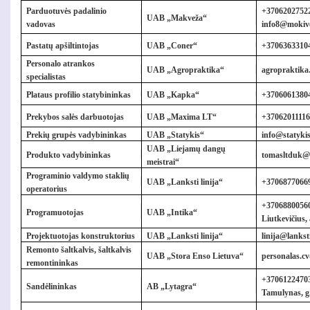
Parduotuvės padalinio
+
37062027522
UAB „Makveža“
vadovas
info8@mokive
Pastatų apšiltintojas
UAB „Coner“
+37063633104
Personalo atrankos
UAB „Agropraktika“
agropraktika
specialistas
Plataus profilio statybininkas
UAB „Kapka“
+37060613804
Prekybos salės darbuotojas
UAB „Maxima LT“
+37062011116
Prekių grupės vadybininkas
UAB „Statykis“
info@statykis
UAB „Liejamų dangų
Produkto vadybininkas
tomasltduk@
meistrai“
Programinio valdymo staklių
UAB „Lanksti linija“
+37068770669
operatorius
+37068800560
Programuotojas
UAB „Intika“
Liutkevičius,
Projektuotojas konstruktorius
UAB „Lanksti linija“
linija@lanksti
Remonto šaltkalvis, šaltkalvis
UAB „Stora Enso Lietuva“
personalas.c
remontininkas
+
37061224703
Sandėlininkas
AB „Lytagra“
Tamulynas,
g