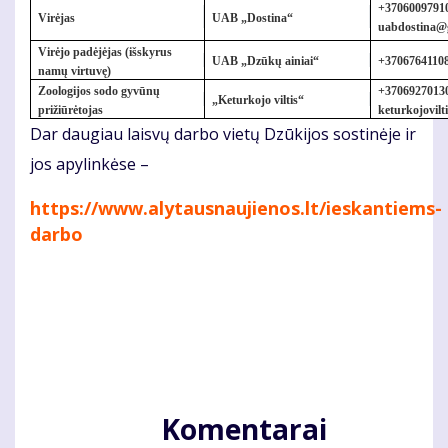
+
37060097910
Virėjas
UAB „Dostina“
uabdostina@
Virėjo padėjėjas (išskyrus
UAB „Dzūkų ainiai“
+3706764110
namų virtuvę)
Zoologijos sodo gyvūnų
+37069270130
„Keturkojo viltis“
prižiūrėtojas
keturkojovil
Dar daugiau laisvų darbo vietų Dzūkijos sostinėje ir
jos apylinkėse –
https://www.alytausnaujienos.lt/ieskantiems-
darbo
Komentarai