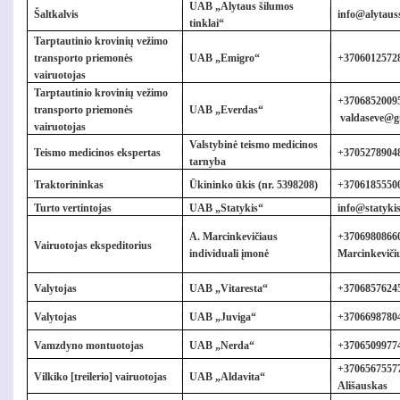
UAB „Alytaus šilumos
Šaltkalvis
info@alytauss
tinklai“
Tarptautinio krovinių vežimo
transporto priemonės
UAB „Emigro“
+3706012572
vairuotojas
Tarptautinio krovinių vežimo
+37068520095,
transporto priemonės
UAB „Everdas“
valdaseve@g
vairuotojas
Valstybinė teismo medicinos
Teismo medicinos ekspertas
+37052789048
tarnyba
Traktorininkas
Ūkininko ūkis (nr. 5398208)
+37061855500
Turto vertintojas
UAB „Statykis“
info@statykis
A. Marcinkevičiaus
+37069808660
Vairuotojas ekspeditorius
individuali įmonė
Marcinkeviči
Valytojas
UAB „Vitaresta“
+37068576245
Valytojas
UAB „Juviga“
+3706698780
Vamzdyno montuotojas
UAB „Nerda“
+
3706509977
+37065675577
Vilkiko [treilerio] vairuotojas
UAB „Aldavita“
Ališauskas