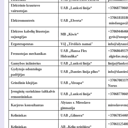
Elektrinio krautuvo
UAB „Lanksti linija“
+37068770669
vairuotojas
+3706181818
Elektromonteris
UAB „Elverta“
mindaugas@e
Elektros kabelių lituotojas
+37069446466,
MB „Kiwis“
sujungėjas
gytis@unoper
Ergoterapeutas
VšĮ „Tėviškės namai"
info@alytaush
UAB „Hansa Flex
+37068649379
Frezuotojas mechanikas
Hidraulika“
algirdas.ma
Gamybos inžinierius
UAB „Lanksti linija“
linija@lanksti
Gydytojo odontologo
UAB „Danties linija plius“
info@dantiesli
padėjėjas
+37067003379
Grindinio klojėjas
UAB „Alstapa“
Norus
Įrenginių surinkimo šaltkalvis
UAB „Lanksti linija“
+37068770669
remontininkas
Alytaus r. Miroslavo
Karjeros konsultantas
miroslavovm
gimnazija
Kelininkas
UAB „Gilmera“
+37067854469
+37061125400
Kelininkas
AB „Kelių priežiūra“