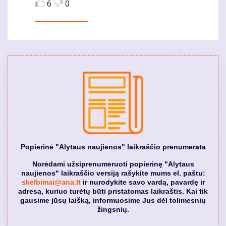
6
0
Popierinė "Alytaus naujienos" laikraščio prenumerata
Norėdami užsiprenumeruoti popierinę "Alytaus
naujienos" laikraščio versiją rašykite mums el. paštu:
skelbimai@ana.lt
ir nurodykite savo vardą, pavardę ir
adresą, kuriuo turėtų būti pristatomas laikraštis. Kai tik
gausime jūsų laišką, informuosime Jus dėl tolimesnių
žingsnių.