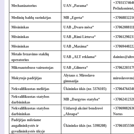
+3703157464
Mechanizatorius
UAN „Parama“
Pečiukonienė
Medinių baldų surinkėjas
MB „Egerta“
+3706883221
Mėsininkas
UAB „Dvaro mėsa“
+37062088111
Mėsininkas
UAB „Rimi Lietuva“
+37061290231
Mėsininkas
UAB „Maxima“
+37069440222
Metalo frezavimo staklių
UAB „ALT reklama“
dainius@altr
operatorius
Mikroautobuso vairuotojas
UAB „Gilmera“
+3706220317
Alytaus r. Miroslavo
Mokytojo padėjėjas
miroslavovm
gimnazija
Nekvalifikuotas melžėjas
Ūkininko ūkis (nr. 5376105)
+37064764340
Nekvalifikuotas statybos
MB „Dargytos statyba“
+37062412328
darbininkas
Nekvalifikuotas statybos
Uždaroji akcinė bendrovė
+37069082630
darbininkas
„Alstapa“
Norus
Padėjėjas mišriame
augalininkystės ir
Ūkininko ūkis (nr. 5398208)
+37061855500
gyvulininkystės ūkyje