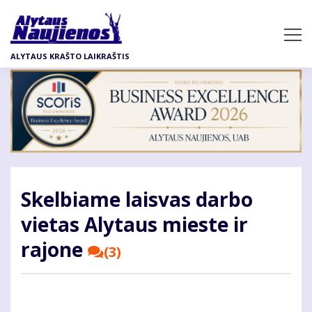
Pereiti
į
pagrindinį
ALYTAUS KRAŠTO LAIKRAŠTIS
turinį
Skelbiame laisvas darbo
vietas Alytaus mieste ir
rajone
(3)