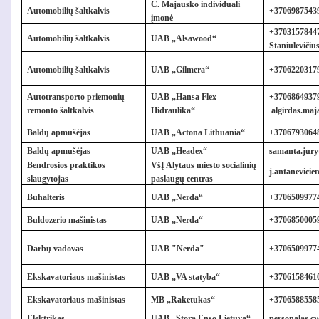
Č. Majausko individuali
Automobilių šaltkalvis
+37069875439
įmonė
+37031578447
Automobilių šaltkalvis
UAB „Alsawood“
Staniulevičiu
Automobilių šaltkalvis
UAB „Gilmera“
+37062203179
Autotransporto priemonių
UAB „Hansa Flex
+37068649379
remonto šaltkalvis
Hidraulika“
algirdas.ma
Baldų apmušėjas
UAB „Actona Lithuania“
+37067930648
Baldų apmušėjas
UAB „Headex“
samanta.jur
Bendrosios praktikos
VšĮ Alytaus miesto socialinių
j.antanevicie
slaugytojas
paslaugų centras
Buhalteris
UAB „Nerda“
+
37065099774
Buldozerio mašinistas
UAB „Nerda“
+3706850005
Darbų vadovas
UAB "Nerda"
+
37065099774
Ekskavatoriaus mašinistas
UAB „VA statyba“
+37061584610
Ekskavatoriaus mašinistas
MB „Raketukas“
+3706588558
Elektrikas
UAB „Stora Enso Lietuva“
personalas.c