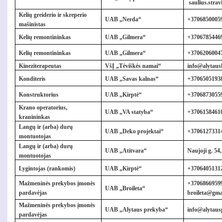
saulius.strav
Kelių greiderio ir skreperio
UAB „Nerda“
+3706850005
mašinistas
Kelių remontininkas
UAB „Gilmera“
+37067854469
Kelių remontininkas
UAB „Gilmera“
+37062060047
Kineziterapeutas
VšĮ „Tėviškės namai“
info@alytaush
Konditeris
UAB „Savas kalnas“
+
3706505193
Konstruktorius
UAB „Kirptė“
+37068730559
Krano operatorius,
UAB „VA statyba“
+3706158461
kranininkas
Langų ir (arba) durų
UAB „Deko projektai“
+37061273314
montuotojas
Langų ir (arba) durų
UAB „Atitvara“
Naujoji g. 54
montuotojas
Lygintojas (rankomis)
UAB „Kirptė“
+37064051312 
Mažmeninės prekybos įmonės
+37068669599
UAB „Broileta“
pardavėjas
broileta@gma
Mažmeninės prekybos įmonės
UAB „Alytaus prekyba“
info@alytaus
pardavėjas