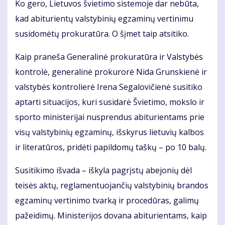
Ko gero, Lietuvos švietimo sistemoje dar nebūta,
kad abiturientų valstybinių egzaminų vertinimu
susidomėtų prokuratūra. O šįmet taip atsitiko.
Kaip praneša Generalinė prokuratūra ir Valstybės
kontrolė, generalinė prokurorė Nida Grunskienė ir
valstybės kontrolierė Irena Segalovičienė susitiko
aptarti situacijos, kuri susidarė Švietimo, mokslo ir
sporto ministerijai nusprendus abiturientams prie
visų valstybinių egzaminų, išskyrus lietuvių kalbos
ir literatūros, pridėti papildomų taškų – po 10 balų.
Susitikimo išvada – iškyla pagrįstų abejonių dėl
teisės aktų, reglamentuojančių valstybinių brandos
egzaminų vertinimo tvarką ir procedūras, galimų
pažeidimų. Ministerijos dovana abiturientams, kaip