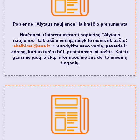
Popierinė "Alytaus naujienos" laikraščio prenumerata
Norėdami užsiprenumeruoti popierinę "Alytaus
naujienos" laikraščio versiją rašykite mums el. paštu:
skelbimai@ana.lt
ir nurodykite savo vardą, pavardę ir
adresą, kuriuo turėtų būti pristatomas laikraštis. Kai tik
gausime jūsų laišką, informuosime Jus dėl tolimesnių
žingsnių.