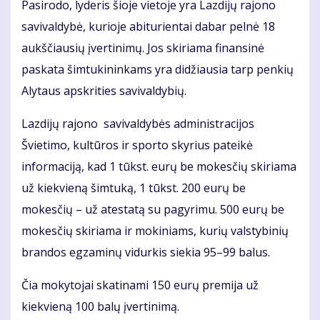
Pasirodo, lyderis šioje vietoje yra Lazdijų rajono
savivaldybė, kurioje abiturientai dabar pelnė 18
aukščiausių įvertinimų. Jos skiriama finansinė
paskata šimtukininkams yra didžiausia tarp penkių
Alytaus apskrities savivaldybių.
Lazdijų rajono savivaldybės administracijos
Švietimo, kultūros ir sporto skyrius pateikė
informaciją, kad 1 tūkst. eurų be mokesčių skiriama
už kiekvieną šimtuką, 1 tūkst. 200 eurų be
mokesčių – už atestatą su pagyrimu. 500 eurų be
mokesčių skiriama ir mokiniams, kurių valstybinių
brandos egzaminų vidurkis siekia 95–99 balus.
Čia mokytojai skatinami 150 eurų premija už
kiekvieną 100 balų įvertinimą.