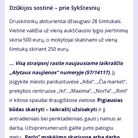
Dzūkijos sostinė – prie šykštesnių
Druskininkų abiturientai džiaugiasi 28 šimtukais.
Vietinė valdžia už vieną aukščiausio lygio įvertinimą
skiria 500 eurų, o mokytojai skatinami už vieną
šimtuką skiriant 250 eurų.
... Visą straipsnį rasite naujausiame laikraščio
„Alytaus naujienos“ numeryje (57/14117).
Jį
įsigykite miesto parduotuvėse „Aibė“, „Čia market“,
prekybos centruose „Iki“, „Maxima“, „Norfa“, „Rimi“
ir kitose spaudai draugiškose vietose.
Pigiausias
būdas skaityti – laikraštį užsisakyti
ir jį
antradieniais bei penktadieniais gauti į namus ar
darbą. Užsiprenumeruoti galite jums patogiu
metu
„Perlo“ mokėjimo skyriuose arba darbo