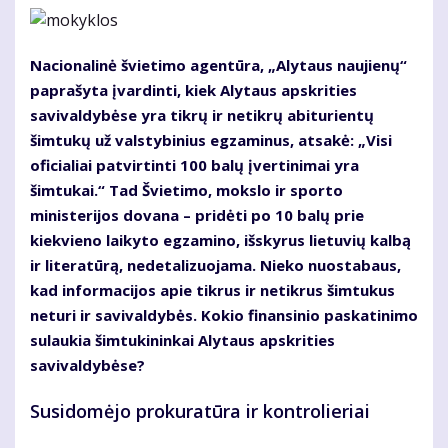
Nacionalinė švietimo agentūra, „Alytaus naujienų“
paprašyta įvardinti, kiek Alytaus apskrities
savivaldybėse yra tikrų ir netikrų abiturientų
šimtukų už valstybinius egzaminus, atsakė: „Visi
oficialiai patvirtinti 100 balų įvertinimai yra
šimtukai.“ Tad Švietimo, mokslo ir sporto
ministerijos dovana – pridėti po 10 balų prie
kiekvieno laikyto egzamino, išskyrus lietuvių kalbą
ir literatūrą, nedetalizuojama. Nieko nuostabaus,
kad informacijos apie tikrus ir netikrus šimtukus
neturi ir savivaldybės. Kokio finansinio paskatinimo
sulaukia šimtukininkai Alytaus apskrities
savivaldybėse?
Susidomėjo prokuratūra ir kontrolieriai