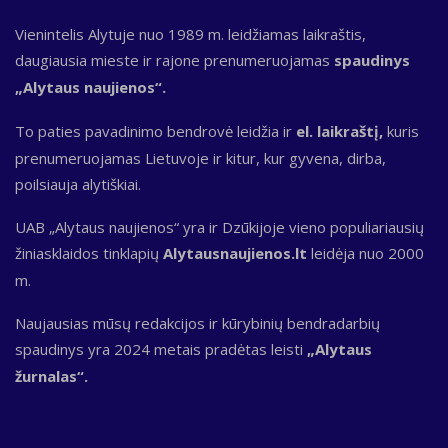
Vienintelis Alytuje nuo 1989 m. leidžiamas laikraštis,
daugiausia mieste ir rajone prenumeruojamas
spaudinys
„Alytaus naujienos“.
To paties pavadinimo bendrovė leidžia ir
el. laikraštį,
kuris
prenumeruojamas Lietuvoje ir kitur, kur gyvena, dirba,
poilsiauja alytiškiai.
UAB „Alytaus naujienos“ yra ir Dzūkijoje vieno populiariausių
žiniasklaidos tinklapių
Alytausnaujienos.lt
leidėja nuo 2000
m.
Naujausias mūsų redakcijos ir kūrybinių bendradarbių
spaudinys yra 2024 metais pradėtas leisti
„Alytaus
žurnalas“.