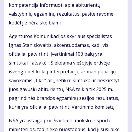
kompetencija informuoti apie abiturientų
valstybinių egzaminų rezultatus, pasiteiravome,
kodėl jie nėra skelbiami.
Agentūros Komunikacijos skyriaus specialistas
Ignas Stanislovaitis, akcentuodamas, kad „visi
oficialiai patvirtinti įvertinimai 100 balų yra
šimtukai“, atsakė: „Siekdama viešojoje erdvėje
išvengti bet kokių interpretacijų ar manipuliacijų
sąvokomis „tikri“ ar „netikri“ šimtukai ir neskirstyti
juos gavusių abiturientų, NŠA teikia tik 2025 m.
pagrindinės brandos egzaminų sesijos rezultatus,
kurie yra oficialiai patvirtinti Vertinimo komitetų.“
NŠA yra įstaiga prie Švietimo, mokslo ir sporto
ministerijos, tad nieko nuostabaus, kad ji susilaikė