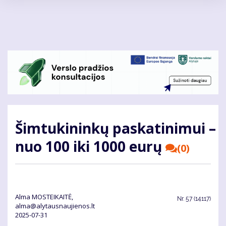
Pereiti
į
pagrindinį
turinį
Šimtukininkų paskatinimui –
nuo 100 iki 1000 eurų
(0)
Alma MOSTEIKAITĖ,
Nr.
57 (14117)
alma@alytausnaujienos.lt
2025-07-31