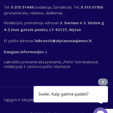
Tel.
0 315 51449
(redakcija, žurnalistai). Tel.
0 315 51956
(prenumerata, reklama, skelbimai)
Redakcijos, priimamojo adresas
S. Dariaus ir S. Girėno g.
4-2 (nuo gatvės pusės), LT-62137, Alytus
El. pašto adresas
laikrastis@alytausnaujienos.lt
Daugiau informacijos
Laikraščio prenumerata priimama „Perlo“ terminaluose,
redakcijoje ir Lietuvos pašto skyriuose
Sveiki. Kaip galime padėti?
Sąlygos ir taisyklės
Bottom
footer