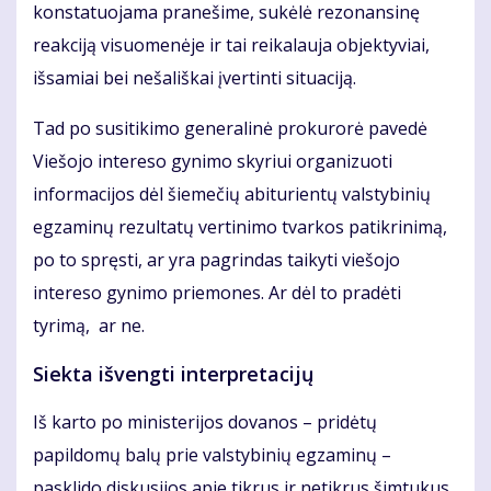
konstatuojama pranešime, sukėlė rezonansinę
reakciją visuomenėje ir tai reikalauja objektyviai,
išsamiai bei nešališkai įvertinti situaciją.
Tad po susitikimo generalinė prokurorė pavedė
Viešojo intereso gynimo skyriui organizuoti
informacijos dėl šiemečių abiturientų valstybinių
egzaminų rezultatų vertinimo tvarkos patikrinimą,
po to spręsti, ar yra pagrindas taikyti viešojo
intereso gynimo priemones. Ar dėl to pradėti
tyrimą, ar ne.
Siekta išvengti interpretacijų
Iš karto po ministerijos dovanos – pridėtų
papildomų balų prie valstybinių egzaminų –
pasklido diskusijos apie tikrus ir netikrus šimtukus.