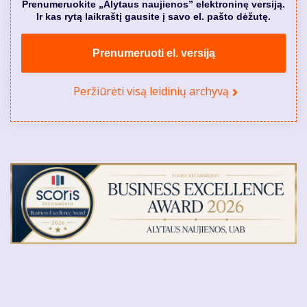
Prenumeruokite „Alytaus naujienos” elektroninę versiją.
Ir kas rytą laikraštį gausite į savo el. pašto dėžutę.
Prenumeruoti el. versiją
Peržiūrėti visą leidinių archyvą