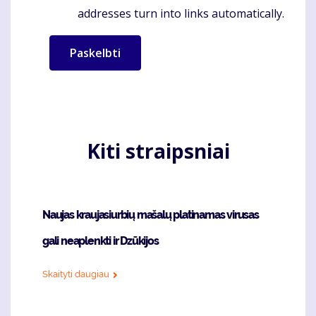
addresses turn into links automatically.
Kiti straipsniai
Naujas kraujasiurbių mašalų platinamas virusas
gali neaplenkti ir Dzūkijos
Skaityti daugiau