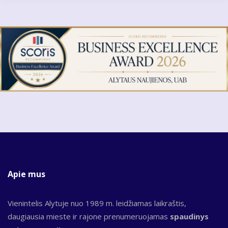
Apie mus
Vienintelis Alytuje nuo 1989 m. leidžiamas laikraštis,
daugiausia mieste ir rajone prenumeruojamas
spaudinys