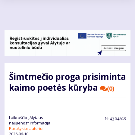
Pereiti
į
pagrindinį
turinį
Šimtmečio proga prisiminta
kaimo poetės kūryba
(0)
Laikraščio „Alytaus
Nr.
43 (14202)
naujienos“ informacija
Parašykite autoriui
2026-06-10