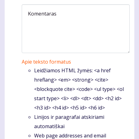
Komentaras
Apie teksto formatus
Leidžiamos HTML žymės: <a href
hreflang> <em> <strong> <cite>
<blockquote cite> <code> <ul type> <ol
start type> <li> <dl> <dt> <dd> <h2 id>
<h3 id> <h4 id> <h5 id> <h6 id>
Linijos ir paragrafai atskiriami
automatiškai
Web page addresses and email