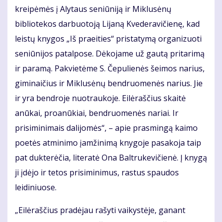
kreipėmės į Alytaus seniūniją ir Miklusėnų
bibliotekos darbuotoją Lijaną Kvederavičienę, kad
leistų knygos „Iš praeities“ pristatymą organizuoti
seniūnijos patalpose. Dėkojame už gautą pritarimą
ir paramą. Pakvietėme S. Čepulienės šeimos narius,
giminaičius ir Miklusėnų bendruomenės narius. Jie
ir yra bendroje nuotraukoje. Eilėraščius skaitė
anūkai, proanūkiai, bendruomenės nariai. Ir
prisiminimais dalijomės“, – apie prasmingą kaimo
poetės atminimo įamžinimą knygoje pasakoja taip
pat dukterėčia, literatė Ona Baltrukevičienė. Į knygą
ji įdėjo ir tetos prisiminimus, rastus spaudos
leidiniuose.
„Eilėraščius pradėjau rašyti vaikystėje, ganant