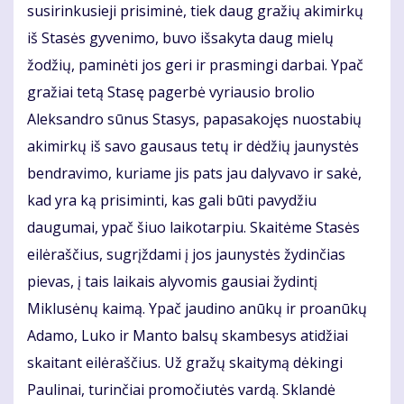
susirinkusieji prisiminė, tiek daug gražių akimirkų
iš Stasės gyvenimo, buvo išsakyta daug mielų
žodžių, paminėti jos geri ir prasmingi darbai. Ypač
gražiai tetą Stasę pagerbė vyriausio brolio
Aleksandro sūnus Stasys, papasakojęs nuostabių
akimirkų iš savo gausaus tetų ir dėdžių jaunystės
bendravimo, kuriame jis pats jau dalyvavo ir sakė,
kad yra ką prisiminti, kas gali būti pavydžiu
daugumai, ypač šiuo laikotarpiu. Skaitėme Stasės
eilėraščius, sugrįždami į jos jaunystės žydinčias
pievas, į tais laikais alyvomis gausiai žydintį
Miklusėnų kaimą. Ypač jaudino anūkų ir proanūkų
Adamo, Luko ir Manto balsų skambesys atidžiai
skaitant eilėraščius. Už gražų skaitymą dėkingi
Paulinai, turinčiai promočiutės vardą. Sklandė