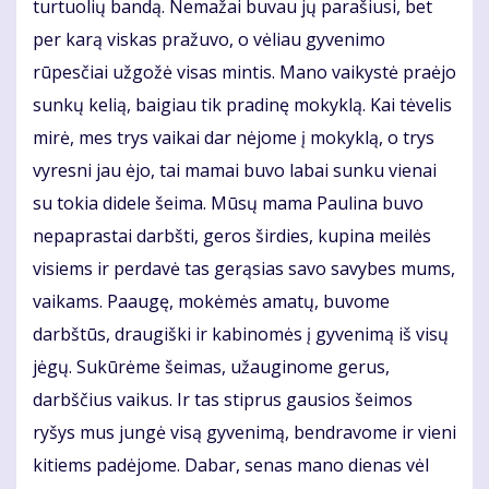
turtuolių bandą. Nemažai buvau jų parašiusi, bet
per karą viskas pražuvo, o vėliau gyvenimo
rūpesčiai užgožė visas mintis. Mano vaikystė praėjo
sunkų kelią, baigiau tik pradinę mokyklą. Kai tėvelis
mirė, mes trys vaikai dar nėjome į mokyklą, o trys
vyresni jau ėjo, tai mamai buvo labai sunku vienai
su tokia didele šeima. Mūsų mama Paulina buvo
nepaprastai darbšti, geros širdies, kupina meilės
visiems ir perdavė tas gerąsias savo savybes mums,
vaikams. Paaugę, mokėmės amatų, buvome
darbštūs, draugiški ir kabinomės į gyvenimą iš visų
jėgų. Sukūrėme šeimas, užauginome gerus,
darbščius vaikus. Ir tas stiprus gausios šeimos
ryšys mus jungė visą gyvenimą, bendravome ir vieni
kitiems padėjome. Dabar, senas mano dienas vėl