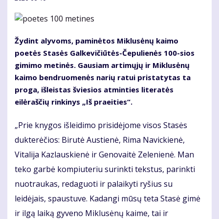
Žydint alyvoms, paminėtos Miklusėnų kaimo
poetės Stasės Galkevičiūtės-Čepulienės 100-sios
gimimo metinės. Gausiam artimųjų ir Miklusėnų
kaimo bendruomenės narių ratui pristatytas ta
proga, išleistas šviesios atminties literatės
eilėraščių rinkinys „Iš praeities“.
„Prie knygos išleidimo prisidėjome visos Stasės
dukterėčios: Birutė Austienė, Rima Navickienė,
Vitalija Kazlauskienė ir Genovaitė Zelenienė. Man
teko garbė kompiuteriu surinkti tekstus, parinkti
nuotraukas, redaguoti ir palaikyti ryšius su
leidėjais, spaustuve. Kadangi mūsų teta Stasė gimė
ir ilgą laiką gyveno Miklusėnų kaime, tai ir