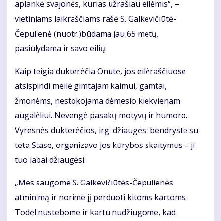
aplankė svajonės, kurias užrašiau eilėmis“, –
vietiniams laikraščiams rašė S. Galkevičiūtė-
Čepulienė (nuotr.)būdama jau 65 metų,
pasiūlydama ir savo eilių.
Kaip teigia dukterėčia Onutė, jos eilėraščiuose
atsispindi meilė gimtajam kaimui, gamtai,
žmonėms, nestokojama dėmesio kiekvienam
augalėliui. Nevengė pasakų motyvų ir humoro.
Vyresnės dukterėčios, irgi džiaugėsi bendryste su
teta Stase, organizavo jos kūrybos skaitymus – ji
tuo labai džiaugėsi.
„Mes saugome S. Galkevičiūtės-Čepulienės
atminimą ir norime jį perduoti kitoms kartoms.
Todėl nustebome ir kartu nudžiugome, kad