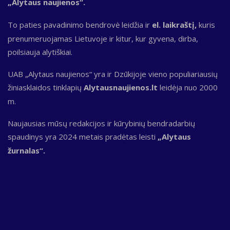
„Alytaus naujienos“.
To paties pavadinimo bendrovė leidžia ir
el. laikraštį,
kuris
prenumeruojamas Lietuvoje ir kitur, kur gyvena, dirba,
poilsiauja alytiškiai.
UAB „Alytaus naujienos“ yra ir Dzūkijoje vieno populiariausių
žiniasklaidos tinklapių
Alytausnaujienos.lt
leidėja nuo 2000
m.
Naujausias mūsų redakcijos ir kūrybinių bendradarbių
spaudinys yra 2024 metais pradėtas leisti
„Alytaus
žurnalas“.