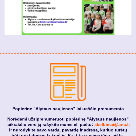
Popierinė "Alytaus naujienos" laikraščio prenumerata
Norėdami užsiprenumeruoti popierinę "Alytaus naujienos"
laikraščio versiją rašykite mums el. paštu:
skelbimai@ana.lt
ir nurodykite savo vardą, pavardę ir adresą, kuriuo turėtų
būti pristatomas laikraštis. Kai tik gausime jūsų laišką,