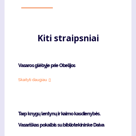
Kiti straipsniai
Vasaros glėbyje prie Obelijos
Skaityti daugiau
Tarp knygų lentynų ir kaimo kasdienybės.
Vasariškas pokalbis su bibliotekininke Daiva