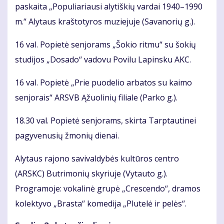
paskaita „Populiariausi alytiškių vardai 1940–1990
m.“ Alytaus kraštotyros muziejuje (Savanorių g.).
16 val. Popietė senjorams „Šokio ritmu“ su šokių
studijos „Dosado“ vadovu Povilu Lapinsku AKC.
16 val. Popietė „Prie puodelio arbatos su kaimo
senjorais“ ARSVB Ąžuolinių filiale (Parko g.).
18.30 val. Popietė senjorams, skirta Tarptautinei
pagyvenusių žmonių dienai.
Alytaus rajono savivaldybės kultūros centro
(ARSKC) Butrimonių skyriuje (Vytauto g.).
Programoje: vokalinė grupė „Crescendo“, dramos
kolektyvo „Brasta“ komedija „Plutelė ir pelės“.