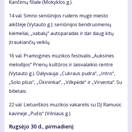
Kančėnų filiale (Mokyklos g.).
14 val. Simno seniūnijos rudens mugė miesto
aikštėje (Vytauto g.): seniūnijos bendruomenių
kiemeliai, „vabalų“ autoparadas ir dar daug kitų
įtraukiančių veiklų.
16 val. Pramoginės muzikos festivalis „Auksinės
melodijos“ Prienų kultūros ir laisvalaikio centre
(Vytauto g.). Dalyvauja: „Cukraus pudra“, „Intro“,
„Solo plius“, „Ūkininkai“, „Vilkpėdė“ ir „Virventa“. Su
bilietais.
22 val. Lietuviškos muzikos vakarėlis su DJ Ramusic
kavinėje „Pušis“ (Vilniaus g.).
Rugsėjo 30 d., pirmadienį: