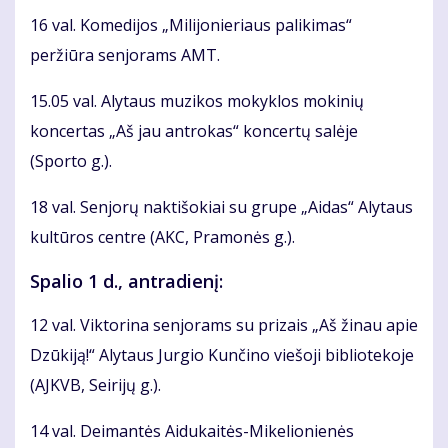
16 val. Komedijos „Milijonieriaus palikimas“
peržiūra senjorams AMT.
15.05 val. Alytaus muzikos mokyklos mokinių
koncertas „Aš jau antrokas“ koncertų salėje
(Sporto g.).
18 val. Senjorų naktišokiai su grupe „Aidas“ Alytaus
kultūros centre (AKC, Pramonės g.).
Spalio 1 d., antradienį:
12 val. Viktorina senjorams su prizais „Aš žinau apie
Dzūkiją!“ Alytaus Jurgio Kunčino viešoji bibliotekoje
(AJKVB, Seirijų g.).
14 val. Deimantės Aidukaitės-Mikelionienės