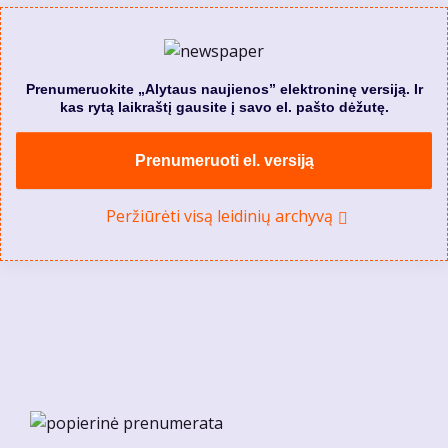
Prenumeruokite „Alytaus naujienos” elektroninę versiją. Ir
kas rytą laikraštį gausite į savo el. pašto dėžutę.
Prenumeruoti el. versiją
Peržiūrėti visą leidinių archyvą