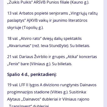
„Zuikis Puikis“ ARSVB Punios filiale (Kauno g.).
13 val. Arbatos popietė senjorams „Vingriųjų raštų
paslaptys“ AJKVB vaikų ir jaunimo literatūros
skyriuje (Topolių g.).
18 val. „Atviro rato“ dviejų dalių spektaklis
„Akvariumas“ (rež. Ieva Stundžytė). Su bilietais.
21 val. Dariaus Žvirblio ir grupės „Atika“ koncertas
„Fenix“ bare (Vilniaus g.). Su bilietais.
Spalio 4 d., penktadienį:
19 val. LFF II lygos A diviziono rungtynės Dainavos
progimnazijos stadione (Vilties g.). Susitinka:
Alytaus „Dainavos“ dubleriai ir Vilniaus rajono
„TransInvest“ dubleriai.