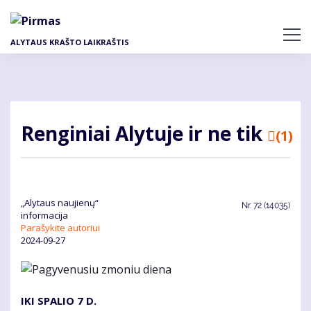
Pereiti
į
pagrindinį
ALYTAUS KRAŠTO LAIKRAŠTIS
turinį
Renginiai Alytuje ir ne tik
(1)
„Alytaus naujienų“
Nr.
72 (14035)
informacija
Parašykite autoriui
2024-09-27
IKI SPALIO 7 D.