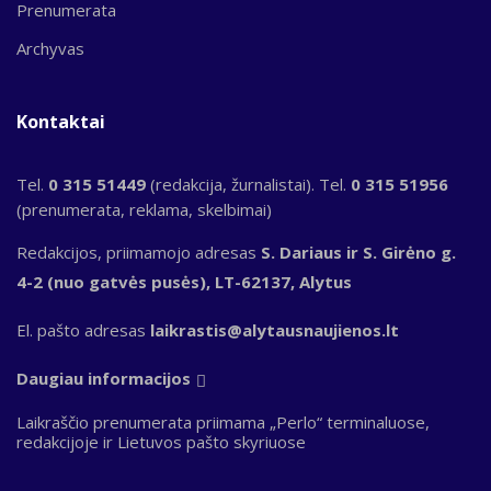
Prenumerata
Archyvas
Kontaktai
Tel.
0 315 51449
(redakcija, žurnalistai). Tel.
0 315 51956
(prenumerata, reklama, skelbimai)
Redakcijos, priimamojo adresas
S. Dariaus ir S. Girėno g.
4-2 (nuo gatvės pusės), LT-62137, Alytus
El. pašto adresas
laikrastis@alytausnaujienos.lt
Daugiau informacijos
Laikraščio prenumerata priimama „Perlo“ terminaluose,
redakcijoje ir Lietuvos pašto skyriuose