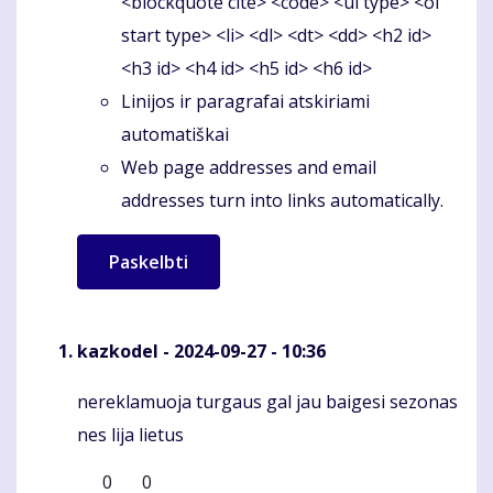
<blockquote cite> <code> <ul type> <ol
start type> <li> <dl> <dt> <dd> <h2 id>
<h3 id> <h4 id> <h5 id> <h6 id>
Linijos ir paragrafai atskiriami
automatiškai
Web page addresses and email
addresses turn into links automatically.
kazkodel
- 2024-09-27 - 10:36
nereklamuoja turgaus gal jau baigesi sezonas
Komentaras
nes lija lietus
0
0