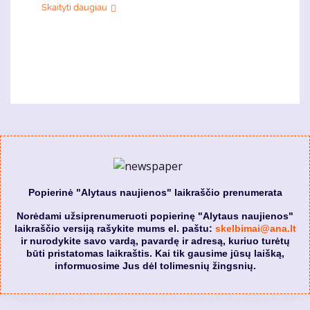
Skaityti daugiau
Popierinė "Alytaus naujienos" laikraščio prenumerata
Norėdami užsiprenumeruoti popierinę "Alytaus naujienos"
laikraščio versiją rašykite mums el. paštu:
skelbimai@ana.lt
ir nurodykite savo vardą, pavardę ir adresą, kuriuo turėtų
būti pristatomas laikraštis. Kai tik gausime jūsų laišką,
informuosime Jus dėl tolimesnių žingsnių.