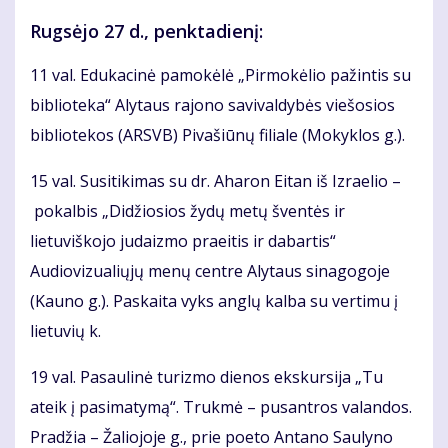
Rugsėjo 27 d., penktadienį:
11 val. Edukacinė pamokėlė „Pirmokėlio pažintis su
biblioteka“ Alytaus rajono savivaldybės viešosios
bibliotekos (ARSVB) Pivašiūnų filiale (Mokyklos g.).
15 val. Susitikimas su dr. Aharon Eitan iš Izraelio –
pokalbis „Didžiosios žydų metų šventės ir
lietuviškojo judaizmo praeitis ir dabartis“
Audiovizualiųjų menų centre Alytaus sinagogoje
(Kauno g.). Paskaita vyks anglų kalba su vertimu į
lietuvių k.
19 val. Pasaulinė turizmo dienos ekskursija „Tu
ateik į pasimatymą“. Trukmė – pusantros valandos.
Pradžia – Žaliojoje g., prie poeto Antano Saulyno