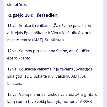
skulptūros.
Rugsėjo 28 d., šeštadienį:
11 val. Edukacija vaikams „Žaidžiame pasaką“ su
atlikėjais Egle Juškaite ir Vincu Vaičiuliu Alytaus
miesto teatre (AMT). Su bilietais.
12 val. Šeimos pirties diena Simne, ant Giluičio
ežero kranto.
12 val. Edukacija vaikams ir jų tėvams „Švies(i)os
išdaigos“ su E.Juškaite ir V. Vaičiuliu AMT. Su
bilietais.
12 val. Vaikų meninės raiškos valanda „Ant gintaro
lapų ruduo tavo veidą kas rytą nutapo...“ ARSVB