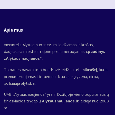
Apie mus
Vienintelis Alytuje nuo 1989 m. leidžiamas laikraštis,
daugiausia mieste ir rajone prenumeruojamas
spaudinys
„Alytaus naujienos“.
To paties pavadinimo bendrovė leidžia ir
el. laikraštį,
kuris
prenumeruojamas Lietuvoje ir kitur, kur gyvena, dirba,
poilsiauja alytiškiai.
UAB „Alytaus naujienos“ yra ir Dzūkijoje vieno populiariausių
žiniasklaidos tinklapių
Alytausnaujienos.lt
leidėja nuo 2000
m.