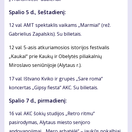
Spalio 5 d., šeštadienį:
12 val. AMT spektaklis vaikams „Marmiai“ (rež.
Gabrielius Zapalskis). Su bilietais.
12 val. 5-asis atkuriamosios istorijos festivalis
„Kaukai“ prie Kaukų ir Obelytės piliakalnių
Miroslavo seniūnijoje (Alytaus r.).
17 val. Ištvano Kviko ir grupės „Sare roma“
koncertas „Gipsy fiesta“ AKC. Su bilietais.
Spalio 7 d., pirmadienį:
16 val. AKC šokių studijos „Retro ritmu“
pasirodymas, Alytaus miesto senjoro
apdovanojimai, „Mero arbatėlė“ – jaukūs pokalbiai