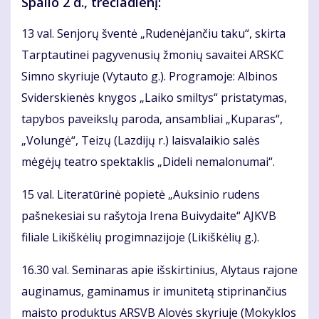
Spalio 2 d., trečiadienį:
13 val. Senjorų šventė „Rudenėjančiu taku“, skirta
Tarptautinei pagyvenusių žmonių savaitei ARSKC
Simno skyriuje (Vytauto g.). Programoje: Albinos
Sviderskienės knygos „Laiko smiltys“ pristatymas,
tapybos paveikslų paroda, ansambliai „Kuparas“,
„Volungė“, Teizų (Lazdijų r.) laisvalaikio salės
mėgėjų teatro spektaklis „Dideli nemalonumai“.
15 val. Literatūrinė popietė „Auksinio rudens
pašnekesiai su rašytoja Irena Buivydaite“ AJKVB
filiale Likiškėlių progimnazijoje (Likiškėlių g.).
16.30 val. Seminaras apie išskirtinius, Alytaus rajone
auginamus, gaminamus ir imunitetą stiprinančius
maisto produktus ARSVB Alovės skyriuje (Mokyklos