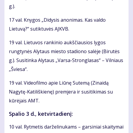
g.).
17 val. Knygos „Didysis anonimas. Kas valdo
Lietuvą?“ sutiktuvės AJKVB.
19 val. Lietuvos rankinio aukščiausios lygos
rungtynės Alytaus miesto stadiono salėje (Birutės
g.). Susitinka Alytaus „Varsa-Stronglasas“ – Vilniaus
„Šviesa“.
19 val. Videofilmo apie Liūnę Sutemą (Zinaidą
Nagytę-Katiliškienę) premjera ir susitikimas su
kūrėjais AMT.
Spalio 3 d., ketvirtadienį:
10 val. Rytmetis darželinukams – garsiniai skaitymai