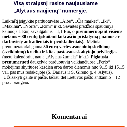
Visą straipsnį rasite naujausiame
„Alytaus naujienų“ numeryje.
Laikraštį įsigykite parduotuvėse „Aibė“, „Čia market“, „Iki“,
„Maxima“, „Norfa“, „Rimi“ ir kt. Savaitės pradžios spaudinys
kainuoja 1 Eur, savaitgalinis – 1,1 Eur, o
prenumeruojant visiems
metams ~ 80 centų
(įskaitant laikraščio pristatymą į namus ar
darbovietę
antradieniais ir penktadieniais
).
Metiniai
prenumeratoriai gauna
30 eurų vertės asmeninių skelbimų
(sveikinimų) kreditą
ir kitas pastovaus skaitytojo privilegijas
(metų kalendorių, naują „Alytaus žurnalą“ ir kt.).
Pigiausia
prenumeruoti
daugelyje parduotuvių veikiančiuose „Perlo“
mokėjimo skyriuose kasdien arba darbo dienomis nuo 9.15 iki 15.15
val. pas mus redakcijoje (S. Dariaus ir S. Girėno g. 4, Alytus).
Užsisakyti galite ir pašte, tačiau dėl Lietuvos pašto antkainio – 12
proc. brangiau.
Komentarai