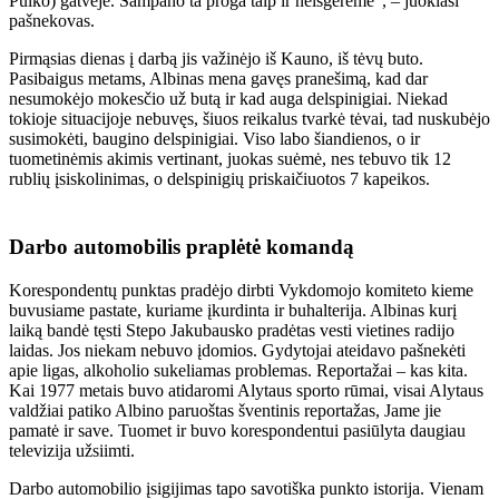
Pulko) gatvėje. Šampano ta proga taip ir neišgėrėme“, – juokiasi
pašnekovas.
Pirmąsias dienas į darbą jis važinėjo iš Kauno, iš tėvų buto.
Pasibaigus metams, Albinas mena gavęs pranešimą, kad dar
nesumokėjo mokesčio už butą ir kad auga delspinigiai. Niekad
tokioje situacijoje nebuvęs, šiuos reikalus tvarkė tėvai, tad nuskubėjo
susimokėti, baugino delspinigiai. Viso labo šiandienos, o ir
tuometinėmis akimis vertinant, juokas suėmė, nes tebuvo tik 12
rublių įsiskolinimas, o delspinigių priskaičiuotos 7 kapeikos.
Darbo automobilis praplėtė komandą
Korespondentų punktas pradėjo dirbti Vykdomojo komiteto kieme
buvusiame pastate, kuriame įkurdinta ir buhalterija. Albinas kurį
laiką bandė tęsti Stepo Jakubausko pradėtas vesti vietines radijo
laidas. Jos niekam nebuvo įdomios. Gydytojai ateidavo pašnekėti
apie ligas, alkoholio sukeliamas problemas. Reportažai – kas kita.
Kai 1977 metais buvo atidaromi Alytaus sporto rūmai, visai Alytaus
valdžiai patiko Albino paruoštas šventinis reportažas, Jame jie
pamatė ir save. Tuomet ir buvo korespondentui pasiūlyta daugiau
televizija užsiimti.
Darbo automobilio įsigijimas tapo savotiška punkto istorija. Vienam