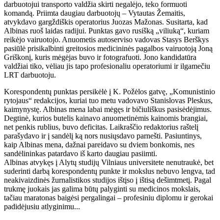
darbuotojui transporto valdžia skirti negalėjo, teko formuoti
komandą. Priimta daugiau darbuotojų – Vytautas Žemaitis,
atvykdavo gargždiškis operatorius Juozas Mažonas. Susitarta, kad
Albinas ruoš laidas radijui. Punktas gavo rusišką „viliuką“, kuriam
reikėjo vairuotojo. Anuometis autoserviso vadovas Stasys Berškys
pasiūlė prisikalbinti greitosios medicininės pagalbos vairuotoją Joną
Griškonį, kuris mėgėjas buvo ir fotografuoti. Jono kandidatūra
valdžiai tiko, vėliau jis tapo profesionaliu operatoriumi ir ilgamečiu
LRT darbuotoju.
Korespondentų punktas persikėlė į K. Požėlos gatvę, „Komunistinio
rytojaus“ redakcijos, kuriai tuo metu vadovavo Stanislovas Pleskus,
kaimynystę. Albinas mena labai mėgęs ir bičiuliškus pasisėdėjimus.
Degtinė, kurios butelis kainavo anuometinėmis kainomis brangiai,
net penkis rublius, buvo deficitas. Laikraščio redaktorius raštelį
parašydavo ir į sandėlį ką nors nusiųsdavo parnešti. Pasiuntinys,
kaip Albinas mena, dažnai pareidavo su dviem bonkomis, nes
sandėlininkas patardavo iš karto daugiau pasiimti.
Albinas atvykęs į Alytų studijų Vilniaus universitete nenutraukė, bet
suderinti darbą korespondentų punkte ir mokslus nebuvo lengva, tad
neakivaizdinės žurnalistikos studijos ištįso į ištisą dešimtmetį. Pagal
trukmę juokais jas galima būtų palyginti su medicinos mokslais,
tačiau maratonas baigėsi pergalingai – profesiniu diplomu ir gerokai
padidėjusiu atlyginimu...