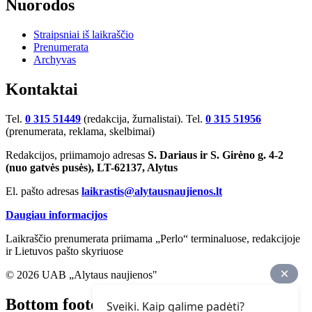
Nuorodos
Straipsniai iš laikraščio
Prenumerata
Archyvas
Kontaktai
Tel.
0 315 51449
(redakcija, žurnalistai). Tel.
0 315 51956
(prenumerata, reklama, skelbimai)
Redakcijos, priimamojo adresas
S. Dariaus ir S. Girėno g. 4-2
(nuo gatvės pusės), LT-62137, Alytus
El. pašto adresas
laikrastis@alytausnaujienos.lt
Daugiau informacijos
Laikraščio prenumerata priimama „Perlo“ terminaluose, redakcijoje
ir Lietuvos pašto skyriuose
© 2026 UAB „Alytaus naujienos"
Bottom footer
Sveiki. Kaip galime padėti?