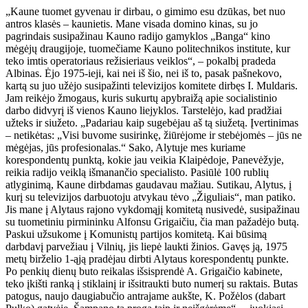
„Kaune tuomet gyvenau ir dirbau, o gimimo esu dzūkas, bet nuo
antros klasės – kaunietis. Mane visada domino kinas, su jo
pagrindais susipažinau Kauno radijo gamyklos „Banga“ kino
mėgėjų draugijoje, tuomečiame Kauno politechnikos institute, kur
teko imtis operatoriaus režisieriaus veiklos“, – pokalbį pradeda
Albinas. Ėjo 1975-ieji, kai nei iš šio, nei iš to, pasak pašnekovo,
kartą su juo užėjo susipažinti televizijos komitete dirbęs I. Muldaris.
Jam reikėjo žmogaus, kuris sukurtų apybraižą apie socialistinio
darbo didvyrį iš vienos Kauno liejyklos. Tarstelėjo, kad pradžiai
užteks ir siužeto. „Padariau kaip sugebėjau aš tą siužetą. Įvertinimas
– netikėtas: „Visi buvome susirinkę, žiūrėjome ir stebėjomės – jūs ne
mėgėjas, jūs profesionalas.“ Sako, Alytuje mes kuriame
korespondentų punktą, kokie jau veikia Klaipėdoje, Panevėžyje,
reikia radijo veiklą išmanančio specialisto. Pasiūlė 100 rublių
atlyginimą, Kaune dirbdamas gaudavau mažiau. Sutikau, Alytus, į
kurį su televizijos darbuotoju atvykau tėvo „Žiguliais“, man patiko.
Jis mane į Alytaus rajono vykdomąjį komitetą nusivedė, susipažinau
su tuometiniu pirmininku Alfonsu Grigaičiu, čia man pažadėjo butą.
Paskui užsukome į Komunistų partijos komitetą. Kai būsimą
darbdavį parvežiau į Vilnių, jis liepė laukti žinios. Gavęs ją, 1975
metų birželio 1-ąją pradėjau dirbti Alytaus korespondentų punkte.
Po penkių dienų buto reikalas išsisprendė A. Grigaičio kabinete,
teko įkišti ranką į stiklainį ir išsitraukti buto numerį su raktais. Butas
patogus, naujo daugiabučio antrajame aukšte, K. Požėlos (dabart