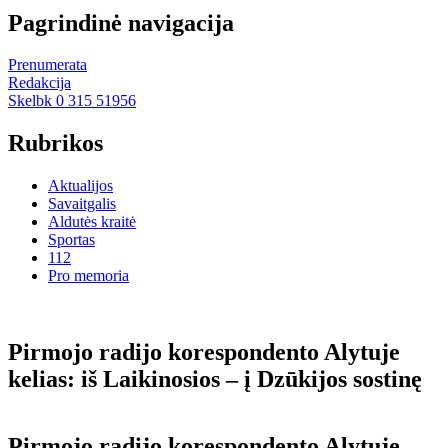
Pagrindinė navigacija
Prenumerata
Redakcija
Skelbk 0 315 51956
Rubrikos
Aktualijos
Savaitgalis
Aldutės kraitė
Sportas
112
Pro memoria
Pirmojo radijo korespondento Alytuje
kelias: iš Laikinosios – į Dzūkijos sostinę
Pirmojo radijo korespondento Alytuje