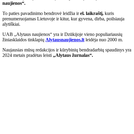
naujienos“.
To paties pavadinimo bendrovė leidžia ir
el. laikraštį,
kuris
prenumeruojamas Lietuvoje ir kitur, kur gyvena, dirba, poilsiauja
alytiškiai.
UAB „Alytaus naujienos“ yra ir Dzūkijoje vieno populiariausių
žiniasklaidos tinklapių
Alytausnaujienos.lt
leidėja nuo 2000 m.
Naujausias mūsų redakcijos ir kūrybinių bendradarbių spaudinys yra
2024 metais pradėtas leisti
„Alytaus žurnalas“.