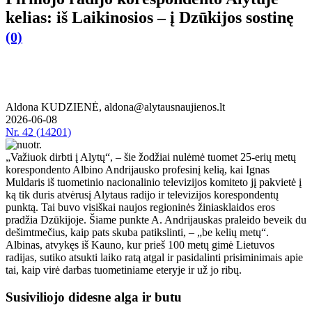
kelias: iš Laikinosios – į Dzūkijos sostinę
(0)
Aldona KUDZIENĖ, aldona@alytausnaujienos.lt
2026-06-08
Nr.
42 (14201)
„Važiuok dirbti į Alytų“, – šie žodžiai nulėmė tuomet 25-erių metų
korespondento Albino Andrijausko profesinį kelią, kai Ignas
Muldaris iš tuometinio nacionalinio televizijos komiteto jį pakvietė į
ką tik duris atvėrusį Alytaus radijo ir televizijos korespondentų
punktą. Tai buvo visiškai naujos regioninės žiniasklaidos eros
pradžia Dzūkijoje. Šiame punkte A. Andrijauskas praleido beveik du
dešimtmečius, kaip pats skuba patikslinti, – „be kelių metų“.
Albinas, atvykęs iš Kauno, kur prieš 100 metų gimė Lietuvos
radijas, sutiko atsukti laiko ratą atgal ir pasidalinti prisiminimais apie
tai, kaip virė darbas tuometiniame eteryje ir už jo ribų.
Susiviliojo didesne alga ir butu