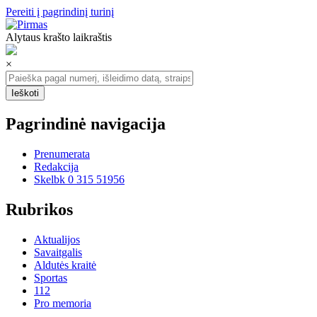
Pereiti į pagrindinį turinį
Alytaus krašto laikraštis
×
Pagrindinė navigacija
Prenumerata
Redakcija
Skelbk 0 315 51956
Rubrikos
Aktualijos
Savaitgalis
Aldutės kraitė
Sportas
112
Pro memoria