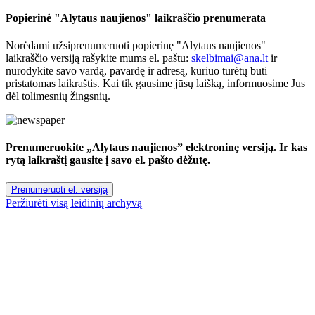
Popierinė "Alytaus naujienos" laikraščio prenumerata
Norėdami užsiprenumeruoti popierinę "Alytaus naujienos"
laikraščio versiją rašykite mums el. paštu:
skelbimai@ana.lt
ir
nurodykite savo vardą, pavardę ir adresą, kuriuo turėtų būti
pristatomas laikraštis. Kai tik gausime jūsų laišką, informuosime Jus
dėl tolimesnių žingsnių.
Prenumeruokite „Alytaus naujienos” elektroninę versiją. Ir kas
rytą laikraštį gausite į savo el. pašto dėžutę.
Prenumeruoti el. versiją
Peržiūrėti visą leidinių archyvą