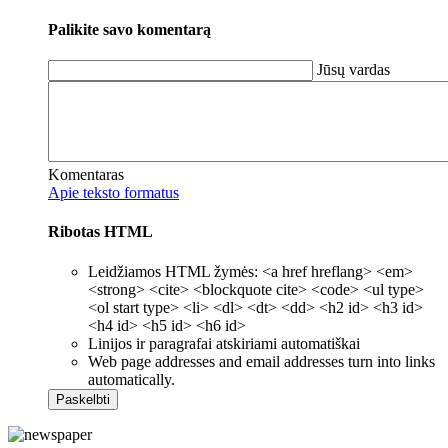
Palikite savo komentarą
Jūsų vardas
Komentaras
Apie teksto formatus
Ribotas HTML
Leidžiamos HTML žymės: <a href hreflang> <em>
<strong> <cite> <blockquote cite> <code> <ul type>
<ol start type> <li> <dl> <dt> <dd> <h2 id> <h3 id>
<h4 id> <h5 id> <h6 id>
Linijos ir paragrafai atskiriami automatiškai
Web page addresses and email addresses turn into links
automatically.