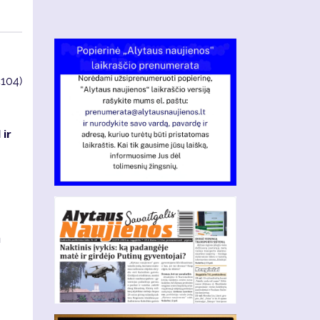
4104)
 ir
a