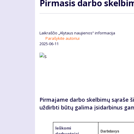
Pirmasis darbo skelbi
Laikraščio „Alytaus naujienos“ informacija
Parašykite autoriui
2025-06-11
Pirmajame darbo skelbimų sąraše šią
uždirbti būtų galima įsidarbinus ga
Ieškomi
Darbdavys
darbuotojai