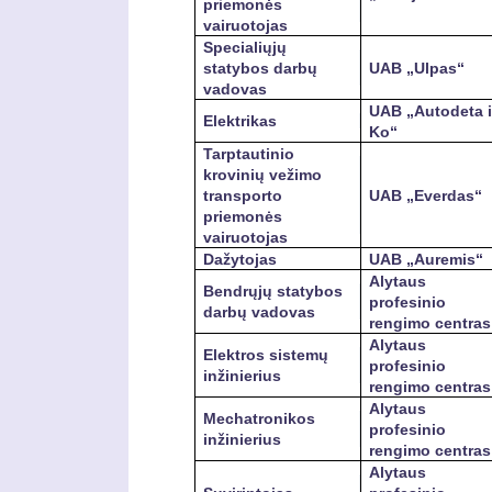
priemonės
vairuotojas
Specialiųjų
statybos darbų
UAB „Ulpas“
vadovas
UAB „Autodeta i
Elektrikas
Ko“
Tarptautinio
krovinių vežimo
transporto
UAB „Everdas“
priemonės
vairuotojas
Dažytojas
UAB „Auremis“
Alytaus
Bendrųjų statybos
profesinio
darbų vadovas
rengimo centras
Alytaus
Elektros sistemų
profesinio
inžinierius
rengimo centras
Alytaus
Mechatronikos
profesinio
inžinierius
rengimo centras
Alytaus