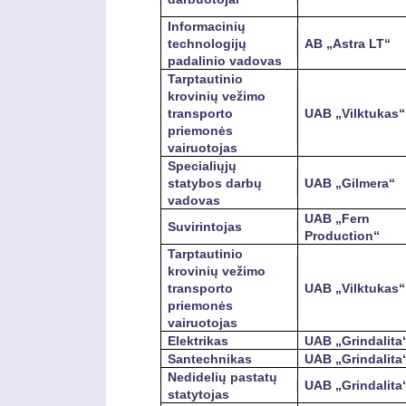
Informacinių
technologijų
AB „Astra LT“
padalinio vadovas
Tarptautinio
krovinių vežimo
transporto
UAB „Vilktukas“
priemonės
vairuotojas
Specialiųjų
statybos darbų
UAB „Gilmera“
vadovas
UAB „Fern
Suvirintojas
Production“
Tarptautinio
krovinių vežimo
transporto
UAB „Vilktukas“
priemonės
vairuotojas
Elektrikas
UAB „Grindalita
Santechnikas
UAB „Grindalita
Nedidelių pastatų
UAB „Grindalita
statytojas