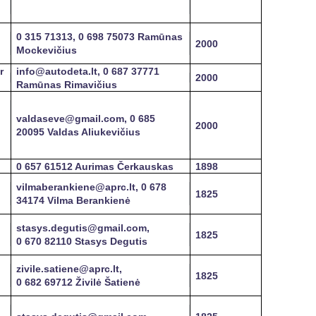
0 315 71313, 0 698 75073 Ramūnas
2000
Mockevičius
r
info@autodeta.lt, 0 687 37771
2000
Ramūnas Rimavičius
valdaseve@gmail.com, 0 685
2000
20095 Valdas Aliukevičius
0 657 61512 Aurimas Čerkauskas
1898
vilmaberankiene@aprc.lt, 0 678
1825
34174 Vilma Berankienė
stasys.degutis@gmail.com,
1825
0 670 82110 Stasys Degutis
zivile.satiene@aprc.lt,
1825
0 682 69712 Živilė Šatienė