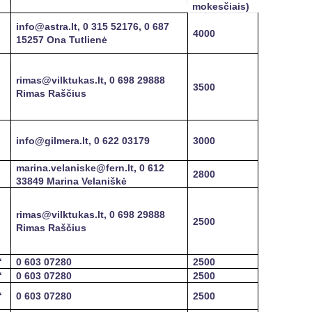
mokesčiais)
info@astra.lt, 0 315 52176, 0 687
4000
15257 Ona Tutlienė
rimas@vilktukas.lt, 0 698 29888
3500
Rimas Raščius
info@gilmera.lt, 0 622 03179
3000
marina.velaniske@fern.lt, 0 612
2800
33849 Marina Velaniškė
rimas@vilktukas.lt, 0 698 29888
2500
Rimas Raščius
“
0 603 07280
2500
“
0 603 07280
2500
“
0 603 07280
2500