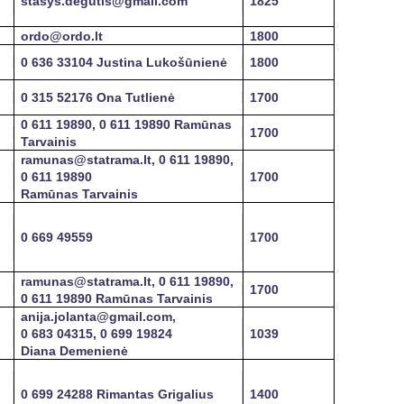
stasys.degutis@gmail.com
1825
ordo@ordo.lt
1800
0 636 33104 Justina Lukošūnienė
1800
0 315 52176 Ona Tutlienė
1700
0 611 19890, 0 611 19890 Ramūnas
1700
Tarvainis
ramunas@statrama.lt, 0 611 19890,
0 611 19890
1700
Ramūnas Tarvainis
0 669 49559
1700
ramunas@statrama.lt, 0 611 19890,
1700
0 611 19890 Ramūnas Tarvainis
anija.jolanta@gmail.com,
0 683 04315, 0 699 19824
1039
Diana Demenienė
0 699 24288 Rimantas Grigalius
1400