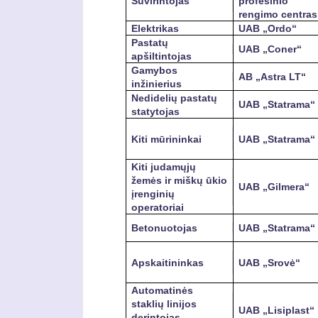
Suvirintojas
profesinio
rengimo centras
Elektrikas
UAB „Ordo“
Pastatų
UAB „Coner“
apšiltintojas
Gamybos
AB „Astra LT“
inžinierius
Nedidelių pastatų
UAB „Statrama“
statytojas
Kiti mūrininkai
UAB „Statrama“
Kiti judamųjų
žemės ir miškų ūkio
UAB „Gilmera“
įrenginių
operatoriai
Betonuotojas
UAB „Statrama“
Apskaitininkas
UAB „Srovė“
Automatinės
staklių linijos
UAB „Lisiplast“
derintojas