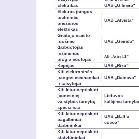
Elektrikas
UAB „Gilmera“
Elektros įrangos
techninės
UAB „Alvista“
priežiūros
elektrikas
Greitojo maisto
ruošimo
UAB „Geirida“
darbuotojas
Inžinierius
AB „Astra LT“
programuotojas
Kepėjas
UAB „Rixa“
Kiti elektroninės
įrangos mechanikai
UAB „Dainava“
ir taisytojai
Kiti kitur nepriskirti
jaunesnieji
Lietuvos
valstybės tarnybų
kalėjimų tarnyb
specialistai
Kiti kitur nepriskirti
UAB „Baltic
pagalbiniai
cocoa
“
darbininkai
Kiti kitur nepriskirti
statybininkai