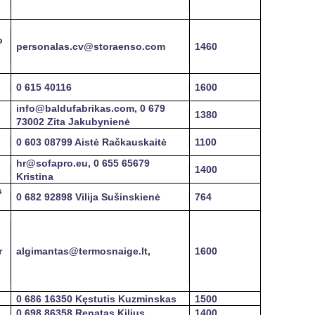
o
personalas.cv@storaenso.com
1460
0 615 40116
1600
info@baldufabrikas.com, 0 679
1380
73002 Zita Jakubynienė
0 603 08799 Aistė Račkauskaitė
1100
hr@sofapro.eu, 0 655 65679
1400
Kristina
s
0 682 92898 Vilija Sušinskienė
764
r
algimantas@termosnaige.lt,
1600
0 686 16350 Kęstutis Kuzminskas
1500
0 698 86358 Renatas Kilius
1400