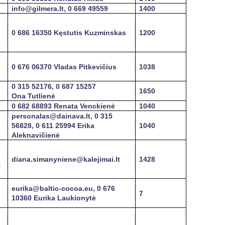
info@gilmera.lt, 0 669 49559
1400
0 686 16350 Kęstutis Kuzminskas
1200
0 676 06370 Vladas Pitkevičius
1038
0 315 52176, 0 687 15257
1650
Ona Tutlienė
0 682 68893 Renata Venckienė
1040
personalas@dainava.lt, 0 315
56828, 0 611 25994 Erika
1040
Aleknavičienė
diana.simanyniene@kalejimai.lt
1428
a
eurika@baltic-cocoa.eu, 0 676
7
10360 Eurika Laukionytė