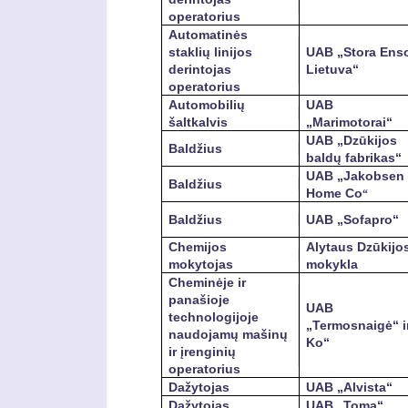
operatorius
Automatinės
staklių linijos
UAB „Stora Ens
derintojas
Lietuva“
operatorius
Automobilių
UAB
šaltkalvis
„Marimotorai“
UAB „Dzūkijos
Baldžius
baldų fabrikas“
UAB „Jakobsen
Baldžius
Home Co
“
Baldžius
UAB „Sofapro“
Chemijos
Alytaus Dzūkijo
mokytojas
mokykla
Cheminėje ir
panašioje
UAB
technologijoje
„Termosnaigė“ i
naudojamų mašinų
Ko“
ir įrenginių
operatorius
Dažytojas
UAB „Alvista“
Dažytojas
UAB „Toma“