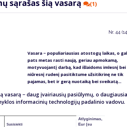
mų sąrašas šią vasarą
(1)
Nr.
44 (1
Vasara − populiariausias atostogų laikas, o gal
pats metas rasti naują, geriau apmokamą,
motyvuojantį darbą, kad išlaidoms imlesnį bei
niūresnį rudenį pasitiktume užsitikrinę ne tik
pajamas, bet ir gerą nuotaiką bei sveikatą...
 vasarą − daug įvairiausių pasiūlymų, o daugiausi
myklos informacinių technologijų padalinio vadovu.
Atlyginimas,
Eur (su
Susisiekti