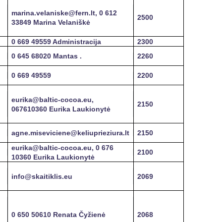
marina.velaniske@fern.lt, 0 612
2500
33849 Marina Velaniškė
0 669 49559 Administracija
2300
0 645 68020 Mantas .
2260
0 669 49559
2200
eurika@baltic-cocoa.eu,
2150
067610360 Eurika Laukionytė
agne.miseviciene@keliuprieziura.lt
2150
eurika@baltic-cocoa.eu, 0 676
2100
10360 Eurika Laukionytė
info@skaitiklis.eu
2069
0 650 50610 Renata Čyžienė
2068