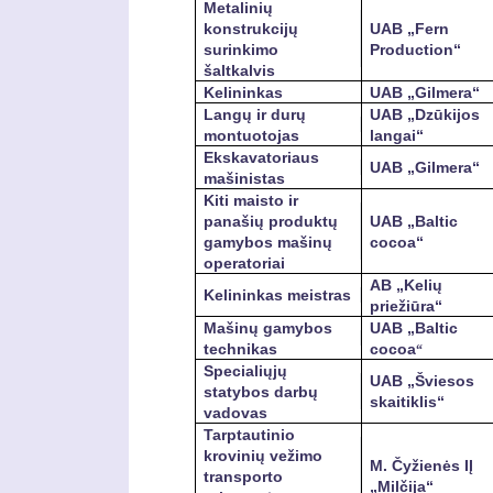
Metalinių
konstrukcijų
UAB „Fern
surinkimo
Production“
šaltkalvis
Kelininkas
UAB „Gilmera“
Langų ir durų
UAB „Dzūkijos
montuotojas
langai“
Ekskavatoriaus
UAB „Gilmera“
mašinistas
Kiti maisto ir
panašių produktų
UAB „Baltic
gamybos mašinų
cocoa“
operatoriai
AB „Kelių
Kelininkas meistras
priežiūra“
Mašinų gamybos
UAB „Baltic
technikas
cocoa
“
Specialiųjų
UAB „Šviesos
statybos darbų
skaitiklis“
vadovas
Tarptautinio
krovinių vežimo
M. Čyžienės IĮ
transporto
„Milčija“