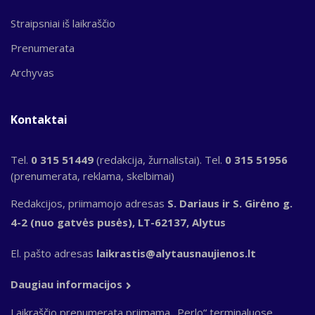
Straipsniai iš laikraščio
Prenumerata
Archyvas
Kontaktai
Tel.
0 315 51449
(redakcija, žurnalistai). Tel.
0 315 51956
(prenumerata, reklama, skelbimai)
Redakcijos, priimamojo adresas
S. Dariaus ir S. Girėno g.
4-2 (nuo gatvės pusės), LT-62137, Alytus
El. pašto adresas
laikrastis@alytausnaujienos.lt
Daugiau informacijos
Laikraščio prenumerata priimama „Perlo“ terminaluose,