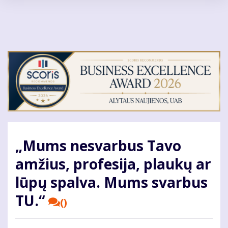
Pereiti
į
pagrindinį
turinį
„Mums nesvarbus Tavo
amžius, profesija, plaukų ar
lūpų spalva. Mums svarbus
TU.“
()