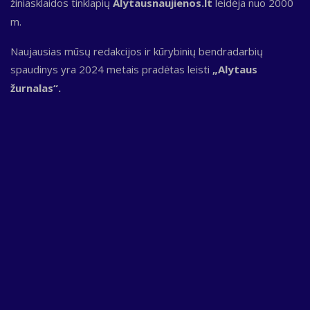
žiniasklaidos tinklapių
Alytausnaujienos.lt
leidėja nuo 2000
m.
Naujausias mūsų redakcijos ir kūrybinių bendradarbių
spaudinys yra 2024 metais pradėtas leisti
„Alytaus
žurnalas“.