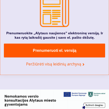
Prenumeruokite „Alytaus naujienos” elektroninę versiją. Ir
kas rytą laikraštį gausite į savo el. pašto dėžutę.
Prenumeruoti el. versiją
Peržiūrėti visą leidinių archyvą