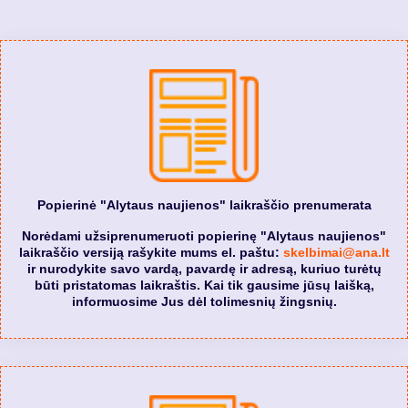
Popierinė "Alytaus naujienos" laikraščio prenumerata
Norėdami užsiprenumeruoti popierinę "Alytaus naujienos"
laikraščio versiją rašykite mums el. paštu:
skelbimai@ana.lt
ir nurodykite savo vardą, pavardę ir adresą, kuriuo turėtų
būti pristatomas laikraštis. Kai tik gausime jūsų laišką,
informuosime Jus dėl tolimesnių žingsnių.