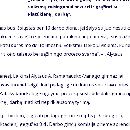
veiksmų teisingumui atkurti ir grąžinti M.
Platūkienę į darbą“.
 bus išsiųstas per 10 darbo dienų, jei šalys su juo nesutik
laukiame raštiško sprendimo pateikimo ir jo motyvų. Susipaži
katu spręsime dėl tolimesnių veiksmų. Dėkoju visiems, kuri
ir tikėjo teisėto bei sąžiningo proceso svarba“, – „Alytaus
mėnesį. Laikinai Alytaus A. Ramanausko-Vanago gimnazijai
ovas tuomet teigė, kad pedagogė du kartus smurtavo prieš
. Palaikydami kolegę ugdymo procesą sustabdė dalis gimnazi
enę į darbą ir atlikti nepriklausomą tyrimą.
ią – tvirtino, jog pati pedagogė turi kreiptis į Darbo ginčų
enktadienį, gegužės 8 d., Darbo ginčų komisija priėmė sprend