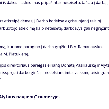
iš dalies – atleidimas pripažintas neteisėtu, tačiau į darbą j
 atkreipė dėmesį į Darbo kodekse egzistuojantį teisinį
 darbuotojo atleidimą kaip neteisėtą, darbdavys gali negrąžint
imą, kuriame paragino į darbą grąžinti iš A. Ramanausko-
ą M. Platūkienę.
ijos direktoriaus pareigas einantį Donatą Vasiliauską ir Alyt
ai išspręsti darbo ginčą – nedelsiant imtis veiksmų teisingum
.
„Alytaus naujienų“ numeryje.