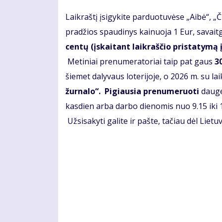
Laikraštį įsigykite parduotuvėse „Aibė“, „Či
pradžios spaudinys kainuoja 1 Eur, savaitg
centų
(įskaitant laikraščio pristatymą
Metiniai prenumeratoriai taip pat gaus
3
šiemet dalyvaus loterijoje, o 2026 m. su la
žurnalo“. Pigiausia prenumeruoti
dauge
kasdien arba darbo dienomis nuo 9.15 iki 15
Užsisakyti galite ir pašte, tačiau dėl Liet