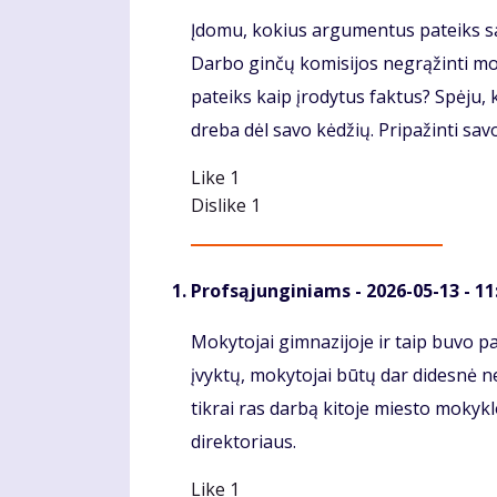
Komentaras
Įdomu, kokius argumentus pateiks sa
Darbo ginčų komisijos negrąžinti mokyt
pateiks kaip įrodytus faktus? Spėju, 
dreba dėl savo kėdžių. Pripažinti savo 
Like
1
Dislike
1
Profsąjunginiams
- 2026-05-13 - 11
Komentaras
Mokytojai gimnazijoje ir taip buvo pa
įvyktų, mokytojai būtų dar didesnė n
tikrai ras darbą kitoje miesto mokyklo
direktoriaus.
Like
1