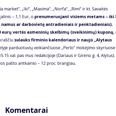
a market“, „Iki“, „Maxima“, „Norfa“, „Rimi“ ir kt. Savaitės
alinis – 1,1 Eur, o
prenumeruojant visiems metams – iki 
 į namus ar darbovietę
antradieniais ir penktadieniais
).
0 eurų vertės asmeninių skelbimų (sveikinimų) kuponą,
ikraščiu
sul
auks firminio kalendoriaus ir naujo „Alytaus
lyje parduotuvių veikiančiuose „Perlo“ mokėjimo skyriuose
.15 val. pas mus redakcijoje (Dariaus ir Girėno g. 4, Alytus).
uvos pašto antkainio – 12 proc. brangiau.
Komentarai