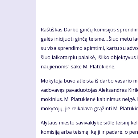
Raštiškas Darbo ginčų komisijos sprendimas
galės inicijuoti ginčą teisme. „Šiuo metu 
su visa sprendimo apimtimi, kartu su advo
šiuo laikotarpiu palaikė, išliko objektyvūs 
naujienoms“ sakė M. Platūkienė.
Mokytoja buvo atleista iš darbo vasario 
vadovavęs pavaduotojas Aleksandras Kiril
mokinius. M. Platūkienė kaltinimus neigė
mokytojų, jie reikalavo grąžinti M. Platūki
Alytaus miesto savivaldybė siūlė teisinį kel
komisiją arba teismą, ką ji ir padarė, o p