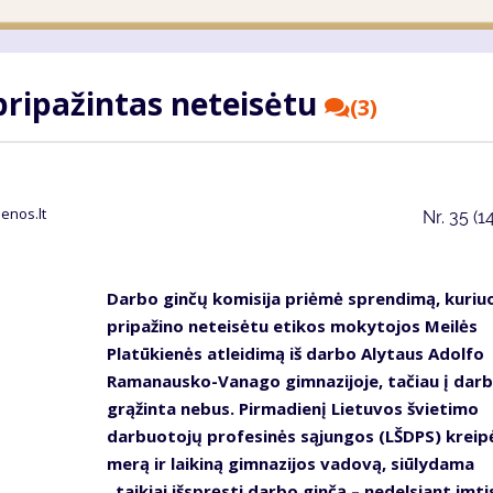
pripažintas neteisėtu
(3)
enos.lt
Nr.
35 (1
Darbo ginčų komisija priėmė sprendimą, kuriu
pripažino neteisėtu etikos mokytojos Meilės
Platūkienės atleidimą iš darbo Alytaus Adolfo
Ramanausko-Vanago gimnazijoje, tačiau į darbą
grąžinta nebus. Pirmadienį Lietuvos švietimo
darbuotojų profesinės sąjungos (LŠDPS) kreipė
merą ir laikiną gimnazijos vadovą, siūlydama
„taikiai išspręsti darbo ginčą – nedelsiant imti