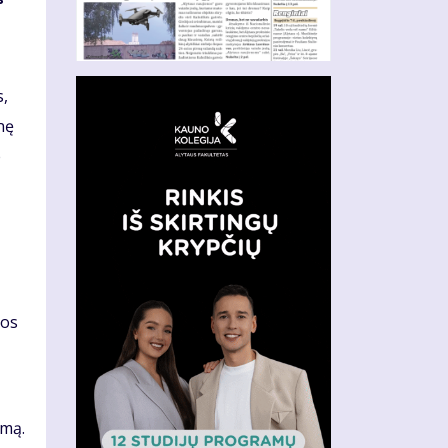
s,
nę
e
jos
imą.