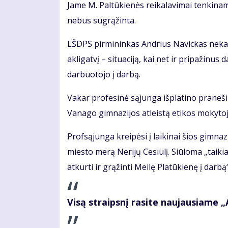
Jame M. Paltūkienės reikalavimai tenkinami 
nebus sugrąžinta.
LŠDPS pirmininkas Andrius Navickas nekart
akligatvį – situaciją, kai net ir pripažinus
darbuotojo į darbą.
Vakar profesinė sąjunga išplatino praneš
Vanago gimnazijos atleistą etikos mokytoj
Profsąjunga kreipėsi į laikinai šios gimnaz
miesto merą Nerijų Cesiulį. Siūloma „taiki
atkurti ir grąžinti Meilę Platūkienę į darbą“
Visą straipsnį rasite naujausiame 