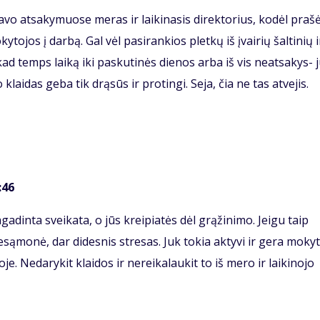
vo atsakymuose meras ir laikinasis direktorius, kodėl praš
ojos į darbą. Gal vėl pasirankios pletkų iš įvairių šaltinių i
kad temps laiką iki paskutinės dienos arba iš vis neatsakys- 
klaidas geba tik drąsūs ir protingi. Seja, čia ne tas atvejis.
:46
gadinta sveikata, o jūs kreipiatės dėl grąžinimo. Jeigu taip
esąmonė, dar didesnis stresas. Juk tokia aktyvi ir gera moky
je. Nedarykit klaidos ir nereikalaukit to iš mero ir laikinojo