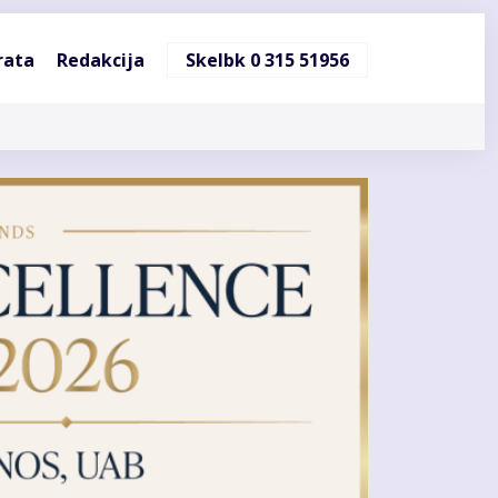
ndinė
rata
Redakcija
Skelbk 0 315 51956
cija