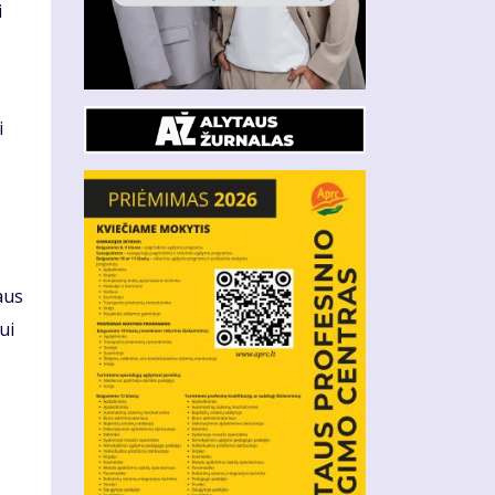
i
i
aus
ui