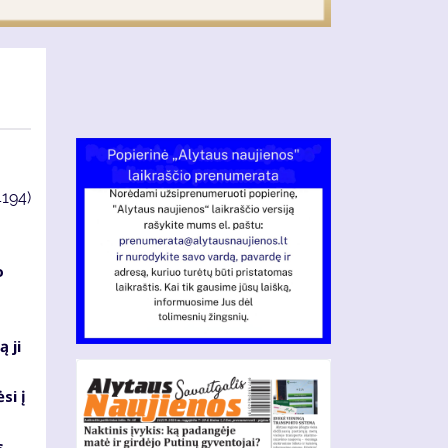
4194)
o
 ji
si į
s