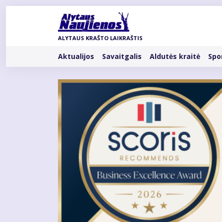
Pereiti
į
pagrindinį
ALYTAUS KRAŠTO LAIKRAŠTIS
turinį
Rubrikos
Aktualijos
Savaitgalis
Aldutės kraitė
Spo