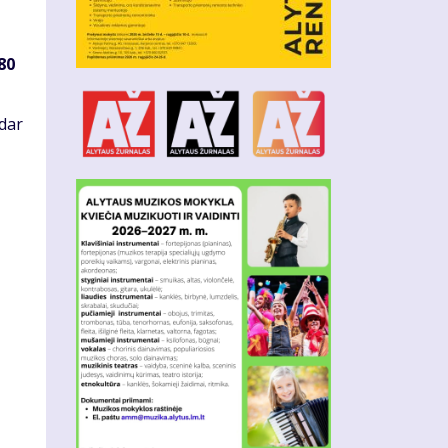
80
dar