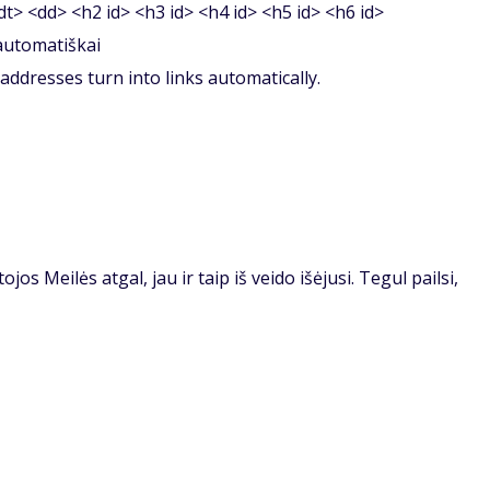
<dt> <dd> <h2 id> <h3 id> <h4 id> <h5 id> <h6 id>
 automatiškai
ddresses turn into links automatically.
jos Meilės atgal, jau ir taip iš veido išėjusi. Tegul pailsi,