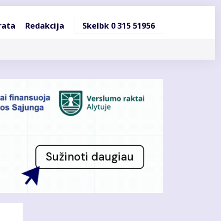
ndinė
rata
Redakcija
Skelbk 0 315 51956
cija