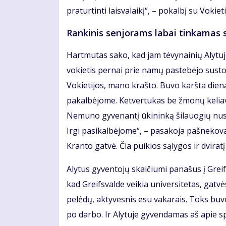
praturtinti laisvalaikį“, – pokalbį su Voki
Rankinis senjorams labai tinkamas 
Hartmutas sako, kad jam tėvynainių Alytuje
vokietis pernai prie namų pastebėjo sustoj
Vokietijos, mano krašto. Buvo karšta diena
pakalbėjome. Ketvertukas be žmonų keliavo
Nemuno gyvenantį ūkininką šilauogių nusipi
Irgi pasikalbėjome“, – pasakoja pašnekova
Kranto gatvė. Čia puikios sąlygos ir dviratį
Alytus gyventojų skaičiumi panašus į Greif
kad Greifsvalde veikia universitetas, gatvė
pelėdų, aktyvesnis esu vakarais. Toks bu
po darbo. Ir Alytuje gyvendamas aš apie sp