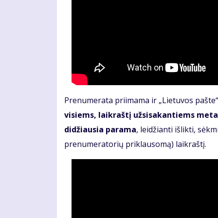
Prenumerata priimama ir „Lietuvos pašte“,
visiems, laikraštį užsisakantiems metam
didžiausia parama
, leidžianti išlikti, sė
prenumeratorių priklausomą) laikraštį.