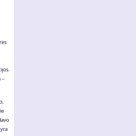
rės
ijos.
 –
o,
ie
davo
 yra