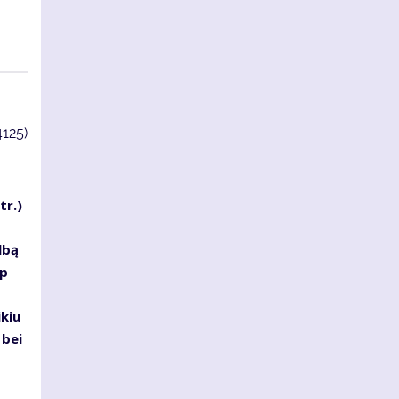
4125)
tr.)
lbą
ip
ikiu
 bei