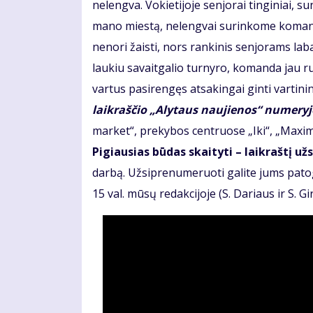
nelengva. Vokietijoje senjorai tinginiai,
mano miestą, nelengvai surinkome komandą
nenori žaisti, nors rankinis senjorams lab
laukiu savaitgalio turnyro, komanda jau ru
vartus pasirengęs atsakingai ginti vartini
laikraščio „Alytaus naujienos“ numeryje
market“, prekybos centruose „Iki“, „Maxima
Pigiausias būdas skaityti – laikraštį už
darbą. Užsiprenumeruoti galite jums pato
15 val. mūsų redakcijoje (S. Dariaus ir S. Gir