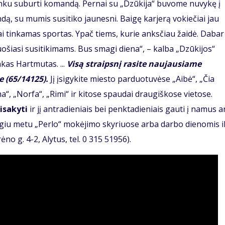
 sunku suburti komandą. Pernai su „Dzūkija“ buvome nuvykę į
, su mumis susitiko jaunesni. Baigę karjerą vokiečiai jau
ai tinkamas sportas. Ypač tiems, kurie anksčiau žaidė. Dabar
ošiasi susitikimams. Bus smagi diena“, – kalba „Dzūkijos“
nkas Hartmutas. ...
Visą straipsnį rasite naujausiame
 (65/14125).
Jį įsigykite miesto parduotuvėse „Aibė“, „Čia
“, „Norfa“, „Rimi“ ir kitose spaudai draugiškose vietose.
sisakyti
ir jį antradieniais bei penktadieniais gauti į namus a
giu metu „Perlo“ mokėjimo skyriuose arba darbo dienomis i
ėno g. 4-2, Alytus, tel. 0 315 51956).