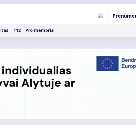
Pagri
Prenume
naviga
rtas
112
Pro memoria