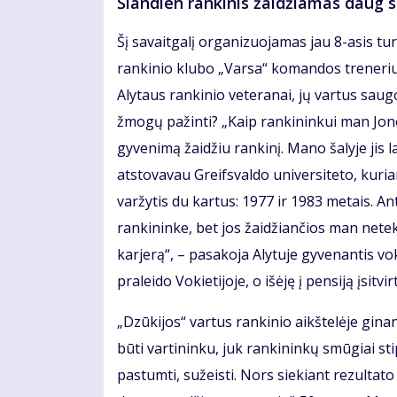
Šiandien rankinis žaidžiamas daug 
Šį savaitgalį organizuojamas jau 8-asis tur
rankinio klubo „Varsa“ komandos treneriui
Alytaus rankinio veteranai, jų vartus sau
žmogų pažinti? „Kaip rankininkui man Jono
gyvenimą žaidžiu rankinį. Mano šalyje jis la
atstovavau Greifsvaldo universiteto, kuria
varžytis du kartus: 1977 ir 1983 metais. A
rankininke, bet jos žaidžiančios man netek
karjerą“, – pasakoja Alytuje gyvenantis v
praleido Vokietijoje, o išėję į pensiją įsitvir
„Dzūkijos“ vartus rankinio aikštelėje gin
būti vartininku, juk rankininkų smūgiai stipr
pastumti, sužeisti. Nors siekiant rezultato 