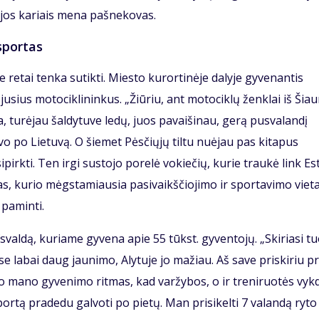
etijos kariais mena pašnekovas.
sportas
 retai tenka sutikti. Miesto kurortinėje dalyje gyvenantis
usius motociklininkus. „Žiūriu, ant motociklų ženklai iš Šiau
, turėjau šaldytuve ledų, juos pavaišinau, gerą pusvalandį
 po Lietuvą. O šiemet Pėsčiųjų tiltu nuėjau pas kitapus
rkti. Ten irgi sustojo porelė vokiečių, kurie traukė link Est
s, kurio mėgstamiausia pasivaikščiojimo ir sportavimo vieta
 paminti.
svaldą, kuriame gyvena apie 55 tūkst. gyventojų. „Skiriasi tu
se labai daug jaunimo, Alytuje jo mažiau. Aš save priskiriu pr
vo mano gyvenimo ritmas, kad varžybos, o ir treniruotės vyk
ortą pradedu galvoti po pietų. Man prisikelti 7 valandą ryto