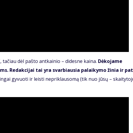
 tačiau dėl pašto antkainio – didesne kaina.
Dėkojame
s. Redakcijai tai yra svarbiausia palaikymo žinia ir pat
kmingai gyvuoti ir leisti nepriklausomą (tik nuo jūsų – skaitytoj