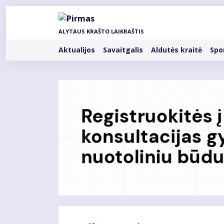
Pereiti
į
pagrindinį
ALYTAUS KRAŠTO LAIKRAŠTIS
turinį
Rubrikos
Aktualijos
Savaitgalis
Aldutės kraitė
Spo