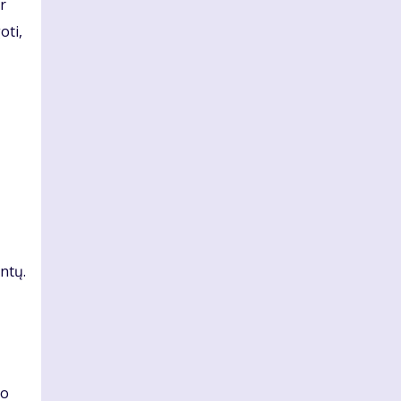
r
oti,
ntų.
ko