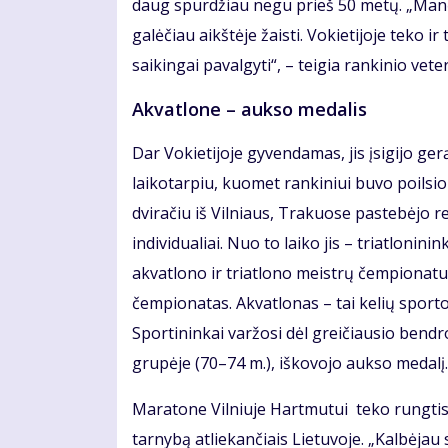
daug spurdžiau negu prieš 50 metų. „Manęs 
galėčiau aikštėje žaisti. Vokietijoje teko ir
saikingai pavalgyti“, – teigia rankinio vete
Akvatlone – aukso medalis
Dar Vokietijoje gyvendamas, jis įsigijo ge
laikotarpiu, kuomet rankiniui buvo poilsi
dviračiu iš Vilniaus, Trakuose pastebėjo r
individualiai. Nuo to laiko jis – triatloni
akvatlono ir triatlono meistrų čempionatu
čempionatas. Akvatlonas – tai kelių sport
Sportininkai varžosi dėl greičiausio bendr
grupėje (70–74 m.), iškovojo aukso medalį
Maratone Vilniuje Hartmutui teko rungtis ir
tarnybą atliekančiais Lietuvoje. „Kalbėjau 