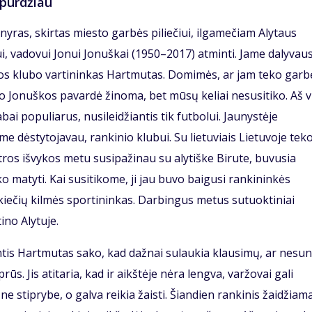
spurdžiau
nyras, skirtas miesto garbės piliečiui, ilgamečiam Alytaus
, vadovui Jonui Jonuškai (1950–2017) atminti. Jame dalyvaus
gos klubo vartininkas Hartmutas. Domimės, ar jam teko garbė
 Jonuškos pavardė žinoma, bet mūsų keliai nesusitiko. Aš v
bai populiarus, nusileidžiantis tik futbolui. Jaunystėje
me dėstytojavau, rankinio klubui. Su lietuviais Lietuvoje tek
ntros išvykos metu susipažinau su alytiške Birute, buvusia
o matyti. Kai susitikome, ji jau buvo baigusi rankininkės
okiečių kilmės sportininkas. Darbingus metus sutuoktiniai
tino Alytuje.
antis Hartmutas sako, kad dažnai sulaukia klausimų, ar nesu
ūs. Jis atitaria, kad ir aikštėje nėra lengva, varžovai gali
ne stiprybe, o galva reikia žaisti. Šiandien rankinis žaidžiam