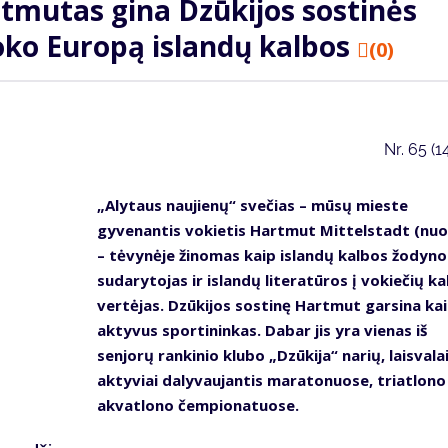
tmutas gina Dzūkijos sostinės
oko Europą islandų kalbos
(0)
Nr.
65 (1
„Alytaus naujienų“ svečias – mūsų mieste
gyvenantis vokietis Hartmut Mittelstadt (nuo
– tėvynėje žinomas kaip islandų kalbos žodyno
sudarytojas ir islandų literatūros į vokiečių ka
vertėjas. Dzūkijos sostinę Hartmut garsina ka
aktyvus sportininkas. Dabar jis yra vienas iš
senjorų rankinio klubo „Dzūkija“ narių, laisvala
aktyviai dalyvaujantis maratonuose, triatlono
akvatlono čempionatuose.