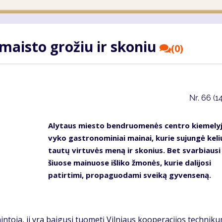
 maisto grožiu ir skoniu
(0)
Nr.
66 (1
Alytaus miesto bendruomenės centro kiemely
vyko gastronominiai mainai, kurie sujungė keli
tautų virtuvės meną ir skonius. Bet svarbiausi
šiuose mainuose išliko žmonės, kurie dalijosi
patirtimi, propaguodami sveiką gyvenseną.
ntoja, ji yra baigusi tuometį Vilniaus kooperacijos techniku