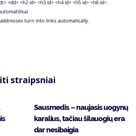
<dt> <dd> <h2 id> <h3 id> <h4 id> <h5 id> <h6 id>
 automatiškai
ddresses turn into links automatically.
iti straipsniai
,
Sausmedis – naujasis uogynų
is
karalius, tačiau šilauogių era
dar nesibaigia