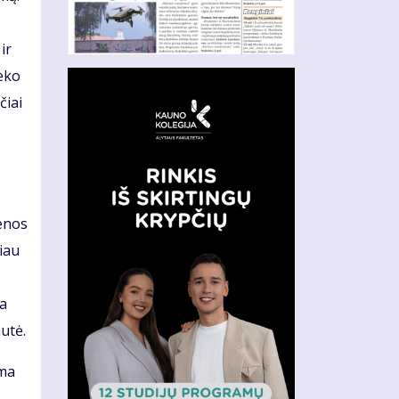
ir
ieko
čiai
ų
ienos
iau
ka
utė.
ama
 –