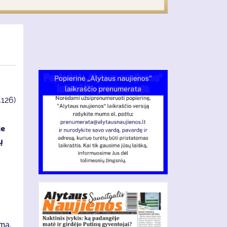
4126)
je
ų
mą.