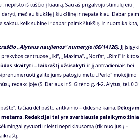
 nepilsto iš tuščio į kiaurą. Sau aš prigalvoju stimulų eiti į
ą daryti, mečiau šiukšlę į šiukšlinę ir nepataikiau. Dabar paimt
e sakau, kelk subinę ir dabar paimk šiukšlę. Ir nuotaika kita,
kraščio „Alytaus naujienos“ numeryje (66/14126).
Jį įsigyk
prekybos centruose „Iki“, „Maxima“, „Norfa“, „Rimi“ ir kitos
ūdas skaityti – laikraštį užsisakyti
ir jį antradieniais bei
žsiprenumeruoti galite jums patogiu metu „Perlo“ mokėjimo
sų redakcijoje (S. Dariaus ir S. Girėno g. 4-2, Alytus, tel. 0 3
ašte“, tačiau dėl pašto antkainio – didesne kaina.
Dėkoja
 metams. Redakcijai tai yra svarbiausia palaikymo žinia 
ti, sėkmingai gyvuoti ir leisti nepriklausomą (tik nuo jūsų –
ikraštį.