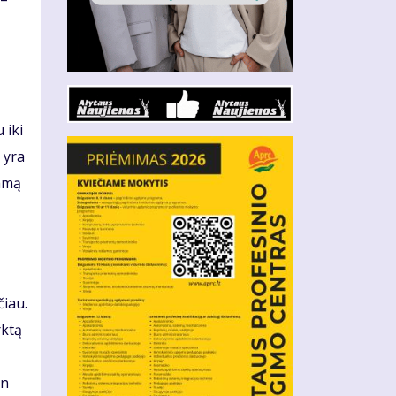
 iki
 yra
tamą
čiau.
rktą
an