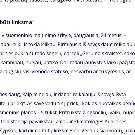
būti linksma“
visuomeninio maitinimo srityje, daugiausia, 24 metus, –
ai reikli ir tokia išlikau. Pirmiausia iš savęs daug reikalauju
mirties dukra surado senelių darželį „Gerumo skraistė“, sako
iskambinau, nuėjau, patiko. Dar radau jaunystės laikų pažįs
draugiški, visi vienodo statuso, nesvarbu ar tu vyresnis, ar
nes daug, kaip minėjau, ir dabar reikalauju iš savęs. Rytą
e, į priekį“. Aš save vedu tik į priekį, kokios nuotaikos bebū
smeninis planas – 5 tūkst. Pritrūksta žingsnelių, vaikų nupi
to distancija pavaikštau. Žinau ir klimatologės Audronės
ypsoti, kad diena būtų linksmesnė. Vertinu šią moterį, ji m