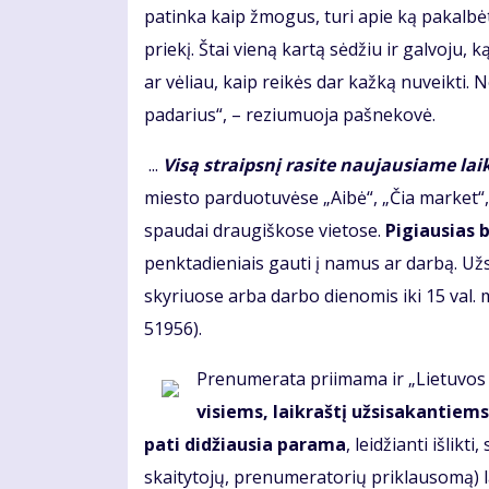
patinka kaip žmogus, turi apie ką pakalbėti,
priekį. Štai vieną kartą sėdžiu ir galvoju, k
ar vėliau, kaip reikės dar kažką nuveikti. N
padarius“, – reziumuoja pašnekovė.
...
Visą straipsnį rasite naujausiame lai
miesto parduotuvėse „Aibė“, „Čia market“, 
spaudai draugiškose vietose.
Pigiausias b
penktadieniais gauti į namus ar darbą. U
skyriuose arba darbo dienomis iki 15 val. mū
51956).
Prenumerata priimama ir „Lietuvos p
visiems, laikraštį užsisakantiems
pati didžiausia parama
, leidžianti išlik
skaitytojų, prenumeratorių priklausomą) la