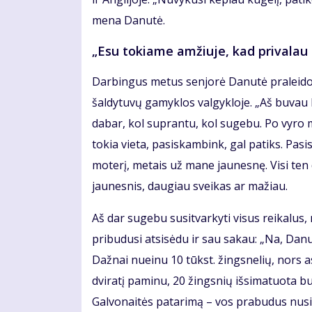
mena Danutė.
„Esu tokiame amžiuje, kad privalau 
Darbingus metus senjorė Danutė praleido 
šaldytuvų gamyklos valgykloje. „Aš buvau lab
dabar, kol suprantu, kol sugebu. Po vyro 
tokia vieta, pasiskambink, gal patiks. Pas
moterį, metais už mane jaunesnę. Visi ten 
jaunesnis, daugiau sveikas ar mažiau.
Aš dar sugebu susitvarkyti visus reikalus, 
pribudusi atsisėdu ir sau sakau: „Na, Danut
Dažnai nueinu 10 tūkst. žingsnelių, nors a
dviratį paminu, 20 žingsnių išsimatuota bu
Galvonaitės patarimą – vos prabudus nusiš