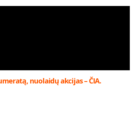
umeratą, nuolaidų akcijas – ČIA.