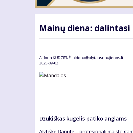
Mainų diena: dalintasi
Aldona KUDZIENĖ, aldona@alytausnaujienos.lt
2025-09-02
Dzūkiškas kugelis patiko anglams
Alytiškė Danutė – profesionali maisto gami