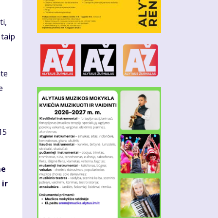
i,
 taip
ite
e
15
me
ir