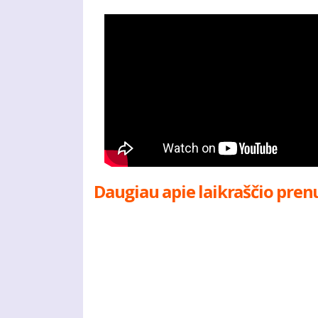
Daugiau apie laikraščio pren