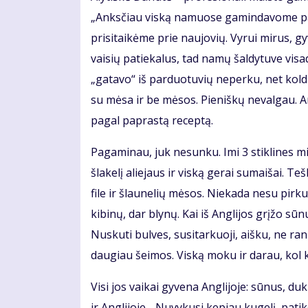
„Anksčiau viską namuose gamindavome pač
prisitaikėme prie naujovių. Vyrui mirus, g
vaisių patiekalus, tad namų šaldytuve visa
„gatavo“ iš parduotuvių neperku, net kol
su mėsa ir be mėsos. Pieniškų nevalgau. 
pagal paprastą receptą.
Pagaminau, juk nesunku. Imi 3 stiklines mil
šlakelį aliejaus ir viską gerai sumaišai. T
file ir šlaunelių mėsos. Niekada nesu pirk
kibinų, dar blynų. Kai iš Anglijos grįžo sū
Nuskuti bulves, susitarkuoji, aišku, ne r
daugiau šeimos. Viską moku ir darau, kol 
Visi jos vaikai gyvena Anglijoje: sūnus, du
ir Anglijoje. „Nuvykusi kepiau kugelį, pat