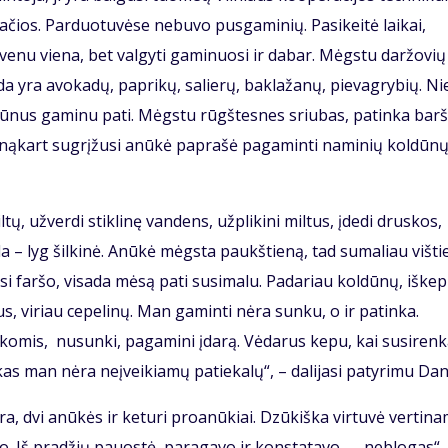
ios. Parduotuvėse nebuvo pusgaminių. Pasikeitė laikai,
yvenu viena, bet valgyti gaminuosi ir dabar. Mėgstu daržovių 
da yra avokadų, paprikų, salierų, baklažanų, pievagrybių. N
dūnus gaminu pati. Mėgstu rūgštesnes sriubas, patinka barš
Anąkart sugrįžusi anūkė paprašė pagaminti naminių koldūn
tų, užverdi stiklinę vandens, užplikini miltus, įdedi druskos,
ešla – lyg šilkinė. Anūkė mėgsta paukštieną, tad sumaliau višt
usi faršo, visada mėsą pati susimalu. Padariau koldūnų, iškep
nus, viriau cepelinų. Man gaminti nėra sunku, o ir patinka.
ankomis, nusunki, pagamini įdarą. Vėdarus kepu, kai susiren
kas man nėra neįveikiamų patiekalų“, – dalijasi patyrimu Dan
kra, dvi anūkės ir keturi proanūkiai. Dzūkiška virtuvė vertin
iko. Iš pradžių pauostė, paragavo ir konstatavo – „neblogas“,