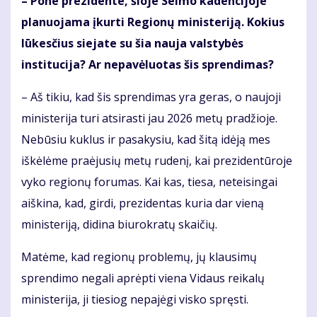
– Pone prezidente, šioje Seimo kadencijoje
planuojama įkurti Regionų ministeriją. Kokius
lūkesčius siejate su šia nauja valstybės
institucija? Ar nepavėluotas šis sprendimas?
– Aš tikiu, kad šis sprendimas yra geras, o naujoji
ministerija turi atsirasti jau 2026 metų pradžioje.
Nebūsiu kuklus ir pasakysiu, kad šitą idėją mes
iškėlėme praėjusių metų rudenį, kai prezidentūroje
vyko regionų forumas. Kai kas, tiesa, neteisingai
aiškina, kad, girdi, prezidentas kuria dar vieną
ministeriją, didina biurokratų skaičių.
Matėme, kad regionų problemų, jų klausimų
sprendimo negali aprėpti viena Vidaus reikalų
ministerija, ji tiesiog nepajėgi visko spręsti.