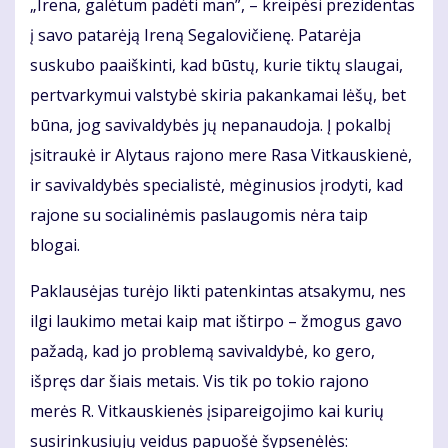
„Irena, galėtum padėti man”, – kreipėsi prezidentas
į savo patarėją Ireną Segalovičienę. Patarėja
suskubo paaiškinti, kad būstų, kurie tiktų slaugai,
pertvarkymui valstybė skiria pakankamai lėšų, bet
būna, jog savivaldybės jų nepanaudoja. Į pokalbį
įsitraukė ir Alytaus rajono mere Rasa Vitkauskienė,
ir savivaldybės specialistė, mėginusios įrodyti, kad
rajone su socialinėmis paslaugomis nėra taip
blogai.
Paklausėjas turėjo likti patenkintas atsakymu, nes
ilgi laukimo metai kaip mat ištirpo – žmogus gavo
pažadą, kad jo problemą savivaldybė, ko gero,
išpręs dar šiais metais. Vis tik po tokio rajono
merės R. Vitkauskienės įsipareigojimo kai kurių
susirinkusiųjų veidus papuošė šypsenėlės: