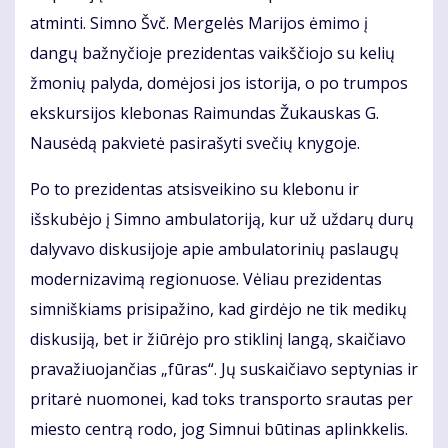
atminti. Simno Švč. Mergelės Marijos ėmimo į
dangų bažnyčioje prezidentas vaikščiojo su kelių
žmonių palyda, domėjosi jos istorija, o po trumpos
ekskursijos klebonas Raimundas Žukauskas G.
Nausėdą pakvietė pasirašyti svečių knygoje.
Po to prezidentas atsisveikino su klebonu ir
išskubėjo į Simno ambulatoriją, kur už uždarų durų
dalyvavo diskusijoje apie ambulatorinių paslaugų
modernizavimą regionuose. Vėliau prezidentas
simniškiams prisipažino, kad girdėjo ne tik medikų
diskusiją, bet ir žiūrėjo pro stiklinį langą, skaičiavo
pravažiuojančias „fūras“. Jų suskaičiavo septynias ir
pritarė nuomonei, kad toks transporto srautas per
miesto centrą rodo, jog Simnui būtinas aplinkkelis.