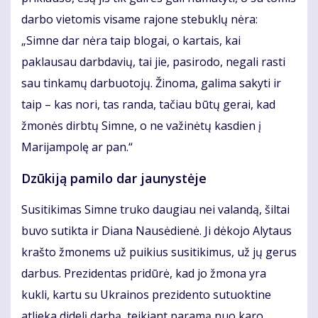
darbo vietomis visame rajone stebuklų nėra:
„Simne dar nėra taip blogai, o kartais, kai
paklausau darbdavių, tai jie, pasirodo, negali rasti
sau tinkamų darbuotojų. Žinoma, galima sakyti ir
taip – kas nori, tas randa, tačiau būtų gerai, kad
žmonės dirbtų Simne, o ne važinėtų kasdien į
Marijampolę ar pan.“
Dzūkiją pamilo dar jaunystėje
Susitikimas Simne truko daugiau nei valandą, šiltai
buvo sutikta ir Diana Nausėdienė. Ji dėkojo Alytaus
krašto žmonems už puikius susitikimus, už jų gerus
darbus. Prezidentas pridūrė, kad jo žmona yra
kukli, kartu su Ukrainos prezidento sutuoktine
atlieka didelį darbą, teikiant paramą nuo karo