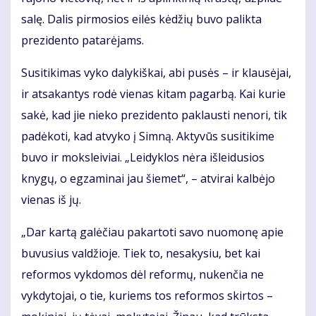
salę. Dalis pirmosios eilės kėdžių buvo palikta
prezidento patarėjams.
Susitikimas vyko dalykiškai, abi pusės – ir klausėjai,
ir atsakantys rodė vienas kitam pagarbą. Kai kurie
sakė, kad jie nieko prezidento paklausti nenori, tik
padėkoti, kad atvyko į Simną. Aktyvūs susitikime
buvo ir moksleiviai. „Leidyklos nėra išleidusios
knygų, o egzaminai jau šiemet“, – atvirai kalbėjo
vienas iš jų.
„Dar kartą galėčiau pakartoti savo nuomonę apie
buvusius valdžioje. Tiek to, nesakysiu, bet kai
reformos vykdomos dėl reformų, nukenčia ne
vykdytojai, o tie, kuriems tos reformos skirtos –