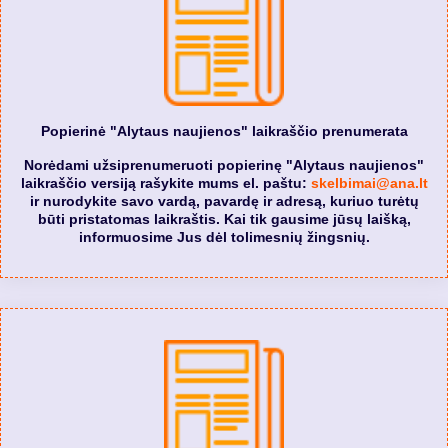
Popierinė "Alytaus naujienos" laikraščio prenumerata
Norėdami užsiprenumeruoti popierinę "Alytaus naujienos"
laikraščio versiją rašykite mums el. paštu:
skelbimai@ana.lt
ir nurodykite savo vardą, pavardę ir adresą, kuriuo turėtų
būti pristatomas laikraštis. Kai tik gausime jūsų laišką,
informuosime Jus dėl tolimesnių žingsnių.