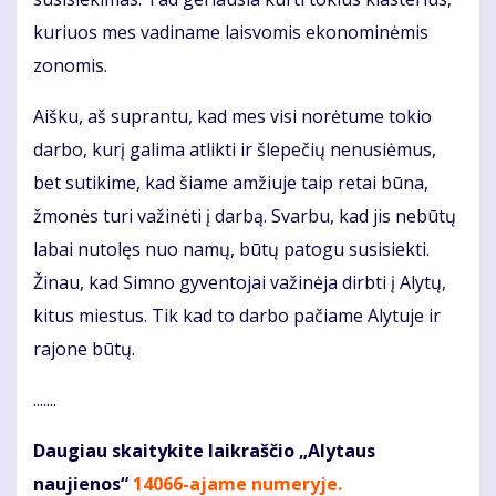
kuriuos mes vadiname laisvomis ekonominėmis
zonomis.
Aišku, aš suprantu, kad mes visi norėtume tokio
darbo, kurį galima atlikti ir šlepečių nenusiėmus,
bet sutikime, kad šiame amžiuje taip retai būna,
žmonės turi važinėti į darbą. Svarbu, kad jis nebūtų
labai nutolęs nuo namų, būtų patogu susisiekti.
Žinau, kad Simno gyventojai važinėja dirbti į Alytų,
kitus miestus. Tik kad to darbo pačiame Alytuje ir
rajone būtų.
.......
Daugiau skaitykite laikraščio „Alytaus
naujienos“
14066-ajame numeryje
.