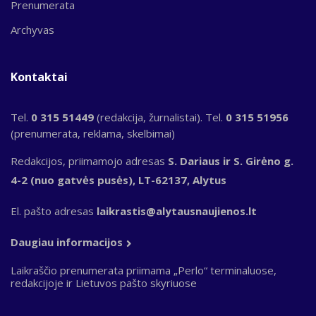
Prenumerata
Archyvas
Kontaktai
Tel.
0 315 51449
(redakcija, žurnalistai). Tel.
0 315 51956
(prenumerata, reklama, skelbimai)
Redakcijos, priimamojo adresas
S. Dariaus ir S. Girėno g.
4-2 (nuo gatvės pusės), LT-62137, Alytus
El. pašto adresas
laikrastis@alytausnaujienos.lt
Daugiau informacijos
Laikraščio prenumerata priimama „Perlo“ terminaluose,
redakcijoje ir Lietuvos pašto skyriuose