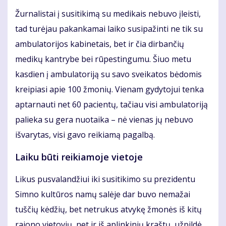
Žurnalistai į susitikimą su medikais nebuvo įleisti,
tad turėjau pakankamai laiko susipažinti ne tik su
ambulatorijos kabinetais, bet ir čia dirbančių
medikų kantrybe bei rūpestingumu. Šiuo metu
kasdien į ambulatoriją su savo sveikatos bėdomis
kreipiasi apie 100 žmonių. Vienam gydytojui tenka
aptarnauti net 60 pacientų, tačiau visi ambulatoriją
palieka su gera nuotaika – nė vienas jų nebuvo
išvarytas, visi gavo reikiamą pagalbą.
Laiku būti reikiamoje vietoje
Likus pusvalandžiui iki susitikimo su prezidentu
Simno kultūros namų salėje dar buvo nemažai
tuščių kėdžių, bet netrukus atvykę žmonės iš kitų
rajono vietovių, net ir iš aplinkinių kraštų, užpildė