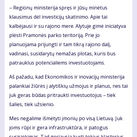
– Regionų ministerija spręs ir jūsų minėtus
klausimus dėl investicijų skatinimo. Apie tai
kalbėjausi ir su rajono mere. Alytuje gimė iniciatyva
plėsti Pramonės parko teritoriją. Prie jo
planuojama prijungti ir tam tikrą rajono dalį,
vadinasi, susidarytų nemažas plotas, kuris bus
patrauklus potencialiems investuotojams.
Aš pažadu, kad Ekonomikos ir inovacijų ministerija
palankiai žiūrės į alytiškių užmojus ir planus, nes tai
juk geras būdas pritraukti investuotojus – tiek
šalies, tiek užsienio.
Mes negalime išmėtyti įmonių po visą Lietuvą. Juk
joms rūpi ir gera infrastruktūra, ir patogus
susisiekimas. Tad geriausia kurti tokius klasterius,