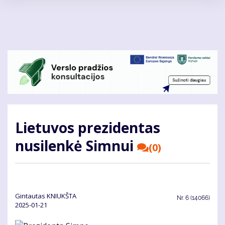
Pereiti
į
pagrindinį
turinį
Lietuvos prezidentas
nusilenkė Simnui
(0)
Gin­tau­tas KNIUKŠ­TA
Nr.
6 (14066)
2025-01-21