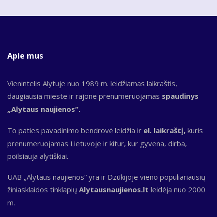
Apie mus
Vienintelis Alytuje nuo 1989 m. leidžiamas laikraštis,
daugiausia mieste ir rajone prenumeruojamas
spaudinys
„Alytaus naujienos“.
To paties pavadinimo bendrovė leidžia ir
el. laikraštį,
kuris
prenumeruojamas Lietuvoje ir kitur, kur gyvena, dirba,
poilsiauja alytiškiai.
UAB „Alytaus naujienos“ yra ir Dzūkijoje vieno populiariausių
žiniasklaidos tinklapių
Alytausnaujienos.lt
leidėja nuo 2000
m.