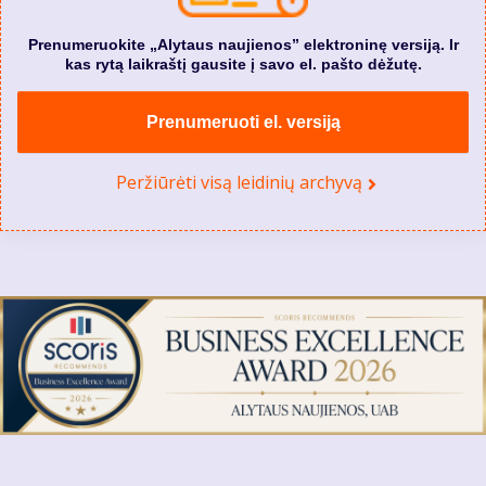
Prenumeruokite „Alytaus naujienos” elektroninę versiją. Ir
kas rytą laikraštį gausite į savo el. pašto dėžutę.
Prenumeruoti el. versiją
Peržiūrėti visą leidinių archyvą