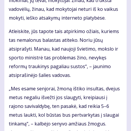
mokiniai, jų tėvai, mokytojai. Žinau, kad trūksta
vadovėlių, žinau, kad mokytojai neturi iš ko vaikus
mokyti, ieško atsakymų interneto platybėse.
Atleiskite, jūs tapote tais atpirkimo ožiais, kuriems
tas nemalonus balastas atiteko. Noriu jūsų
atsiprašyti. Manau, kad naujoji švietimo, mokslo ir
sporto ministrė tas problemas žino, nevykęs
reformų traukinys pagaliau sustos“, – jaunimo
atsiprašinėjo šalies vadovas.
„Mes esame senjorai, žmoną ištiko insultas, dvejus
metus negaliu išvežti jos slaugyti, kreipiausi į
rajono savivaldybę, ten pasakė, kad reikia 5–6
metus laukti, kol būstas bus pertvarkytas į slaugai
tinkamą“, – kalbėjo senyvo amžiaus žmogus.