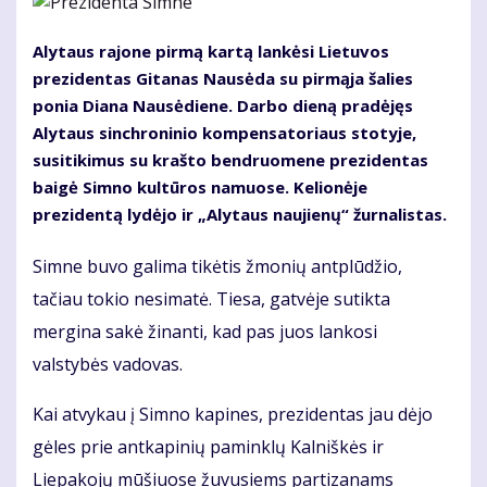
Alytaus rajone pirmą kartą lankėsi Lietuvos
prezidentas Gitanas Nausėda su pirmąja šalies
ponia Diana Nausėdiene. Darbo dieną pradėjęs
Alytaus sinchroninio kompensatoriaus stotyje,
susitikimus su krašto bendruomene prezidentas
baigė Simno kultūros namuose. Kelionėje
prezidentą lydėjo ir „Alytaus naujienų“ žurnalistas.
Simne buvo galima tikėtis žmonių antplūdžio,
tačiau tokio nesimatė. Tiesa, gatvėje sutikta
mergina sakė žinanti, kad pas juos lankosi
valstybės vadovas.
Kai atvykau į Simno kapines, prezidentas jau dėjo
gėles prie antkapinių paminklų Kalniškės ir
Liepakojų mūšiuose žuvusiems partizanams