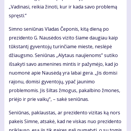
„Vadinasi, reikia žinoti, kur ir kada savo problemą
spręsti.“
Simno seniūnas Vladas Čeponis, kitą dieną po
prezidento G. Nausėdos vizito šiame daugiau kaip
tūkstantį gyventojų turinčiame mieste, neslėpė
džiaugsmo. Seniūnas „Alytaus naujienoms” sutiko
išsakyti savo asmenines mintis ir pažymėjo, kad jo
nuomonė apie Nausėdą yra labai gera. „Jis domisi
rajonu, domisi gyventojų, ypač jaunimo
problemomis. Jis šiltas žmogus, pakalbino žmones,
priėjo ir prie vaikų“, – sakė seniūnas.
Seniūnas, paklaustas, ar prezidento vizitas ką nors
pakeis Simne, atsakė, kad ne viskas nuo prezidento
priklauso, esą jis tik gaires gali numatyti, o su tomis