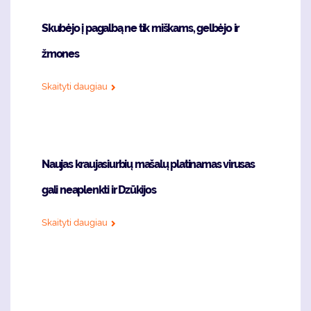
Skubėjo į pagalbą ne tik miškams, gelbėjo ir
žmones
Skaityti daugiau
Naujas kraujasiurbių mašalų platinamas virusas
gali neaplenkti ir Dzūkijos
Skaityti daugiau