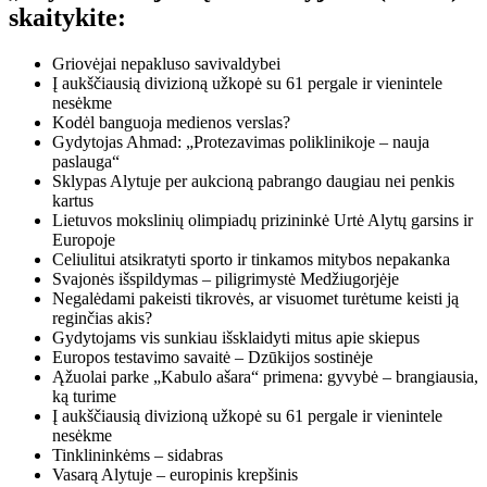
skaitykite:
Griovėjai nepakluso savivaldybei
Į aukščiausią divizioną užkopė su 61 pergale ir vienintele
nesėkme
Kodėl banguoja medienos verslas?
Gydytojas Ahmad: „Protezavimas poliklinikoje – nauja
paslauga“
Sklypas Alytuje per aukcioną pabrango daugiau nei penkis
kartus
Lietuvos mokslinių olimpiadų prizininkė Urtė Alytų garsins ir
Europoje
Celiulitui atsikratyti sporto ir tinkamos mitybos nepakanka
Svajonės išspildymas – piligrimystė Medžiugorjėje
Negalėdami pakeisti tikrovės, ar visuomet turėtume keisti ją
reginčias akis?
Gydytojams vis sunkiau išsklaidyti mitus apie skiepus
Europos testavimo savaitė – Dzūkijos sostinėje
Ąžuolai parke „Kabulo ašara“ primena: gyvybė – brangiausia,
ką turime
Į aukščiausią divizioną užkopė su 61 pergale ir vienintele
nesėkme
Tinklininkėms – sidabras
Vasarą Alytuje – europinis krepšinis