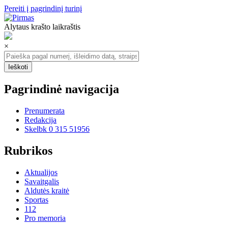
Pereiti į pagrindinį turinį
Alytaus krašto laikraštis
×
Pagrindinė navigacija
Prenumerata
Redakcija
Skelbk 0 315 51956
Rubrikos
Aktualijos
Savaitgalis
Aldutės kraitė
Sportas
112
Pro memoria