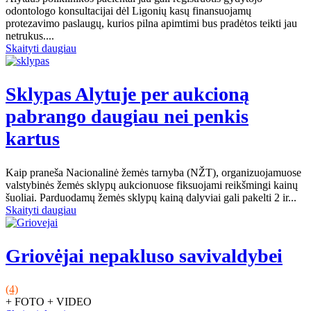
odontologo konsultacijai dėl Ligonių kasų finansuojamų
protezavimo paslaugų, kurios pilna apimtimi bus pradėtos teikti jau
netrukus....
Skaityti daugiau
Sklypas Alytuje per aukcioną
pabrango daugiau nei penkis
kartus
Kaip praneša Nacionalinė žemės tarnyba (NŽT), organizuojamuose
valstybinės žemės sklypų aukcionuose fiksuojami reikšmingi kainų
šuoliai. Parduodamų žemės sklypų kainą dalyviai gali pakelti 2 ir...
Skaityti daugiau
Griovėjai nepakluso savivaldybei
(4)
+ FOTO + VIDEO