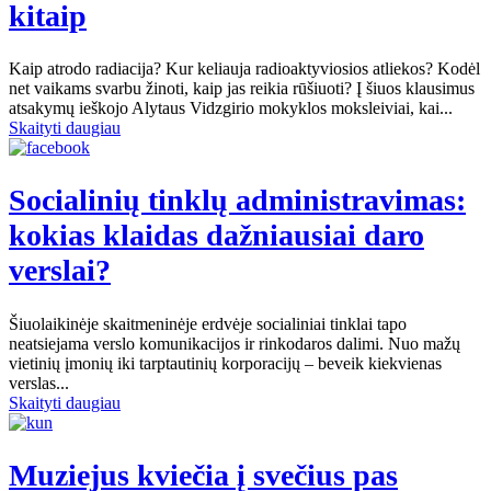
kitaip
Kaip atrodo radiacija? Kur keliauja radioaktyviosios atliekos? Kodėl
net vaikams svarbu žinoti, kaip jas reikia rūšiuoti? Į šiuos klausimus
atsakymų ieškojo Alytaus Vidzgirio mokyklos moksleiviai, kai...
Skaityti daugiau
Socialinių tinklų administravimas:
kokias klaidas dažniausiai daro
verslai?
Šiuolaikinėje skaitmeninėje erdvėje socialiniai tinklai tapo
neatsiejama verslo komunikacijos ir rinkodaros dalimi. Nuo mažų
vietinių įmonių iki tarptautinių korporacijų – beveik kiekvienas
verslas...
Skaityti daugiau
Muziejus kviečia į svečius pas