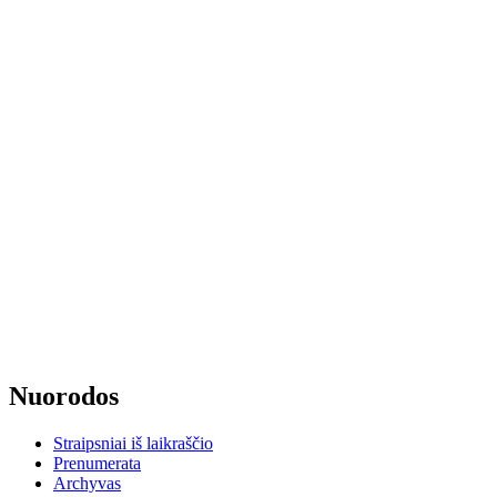
Nuorodos
Straipsniai iš laikraščio
Prenumerata
Archyvas