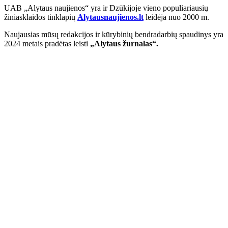
UAB „Alytaus naujienos“ yra ir Dzūkijoje vieno populiariausių
žiniasklaidos tinklapių
Alytausnaujienos.lt
leidėja nuo 2000 m.
Naujausias mūsų redakcijos ir kūrybinių bendradarbių spaudinys yra
2024 metais pradėtas leisti
„Alytaus žurnalas“.