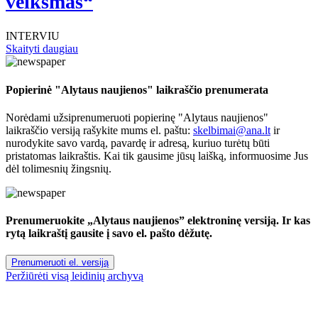
veiksmas“
INTERVIU
Skaityti daugiau
Popierinė "Alytaus naujienos" laikraščio prenumerata
Norėdami užsiprenumeruoti popierinę "Alytaus naujienos"
laikraščio versiją rašykite mums el. paštu:
skelbimai@ana.lt
ir
nurodykite savo vardą, pavardę ir adresą, kuriuo turėtų būti
pristatomas laikraštis. Kai tik gausime jūsų laišką, informuosime Jus
dėl tolimesnių žingsnių.
Prenumeruokite „Alytaus naujienos” elektroninę versiją. Ir kas
rytą laikraštį gausite į savo el. pašto dėžutę.
Prenumeruoti el. versiją
Peržiūrėti visą leidinių archyvą