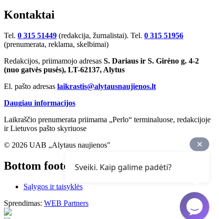
Kontaktai
Tel.
0 315 51449
(redakcija, žurnalistai). Tel.
0 315 51956
(prenumerata, reklama, skelbimai)
Redakcijos, priimamojo adresas
S. Dariaus ir S. Girėno g. 4-2
(nuo gatvės pusės), LT-62137, Alytus
El. pašto adresas
laikrastis@alytausnaujienos.lt
Daugiau informacijos
Laikraščio prenumerata priimama „Perlo“ terminaluose, redakcijoje
ir Lietuvos pašto skyriuose
© 2026 UAB „Alytaus naujienos"
Bottom footer
Sveiki. Kaip galime padėti?
Sąlygos ir taisyklės
Sprendimas:
WEB Partners