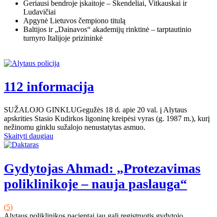
Geriausi bendroje įskaitoje – Skendeliai, Vitkauskai ir
Ludavičiai
Apgynė Lietuvos čempiono titulą
Baltijos ir „Dainavos“ akademijų rinktinė – tarptautinio
turnyro Italijoje prizininkė
112 informacija
SUŽALOJO GINKLUGegužės 18 d. apie 20 val. į Alytaus
apskrities Stasio Kudirkos ligoninę kreipėsi vyras (g. 1987 m.), kurį
nežinomu ginklu sužalojo nenustatytas asmuo.
Skaityti daugiau
Gydytojas Ahmad: „Protezavimas
poliklinikoje – nauja paslauga“
(5)
Alytaus poliklinikos pacientai jau gali registruotis gydytojo