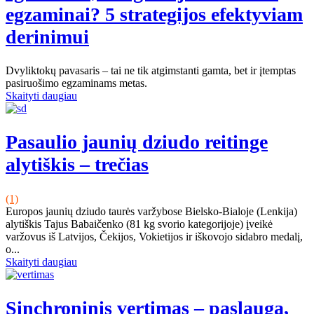
egzaminai? 5 strategijos efektyviam
derinimui
Dvyliktokų pavasaris – tai ne tik atgimstanti gamta, bet ir įtemptas
pasiruošimo egzaminams metas.
Skaityti daugiau
Pasaulio jaunių dziudo reitinge
alytiškis – trečias
(1)
Europos jaunių dziudo taurės varžybose Bielsko-Bialoje (Lenkija)
alytiškis Tajus Babaičenko (81 kg svorio kategorijoje) įveikė
varžovus iš Latvijos, Čekijos, Vokietijos ir iškovojo sidabro medalį,
o...
Skaityti daugiau
Sinchroninis vertimas – paslauga,