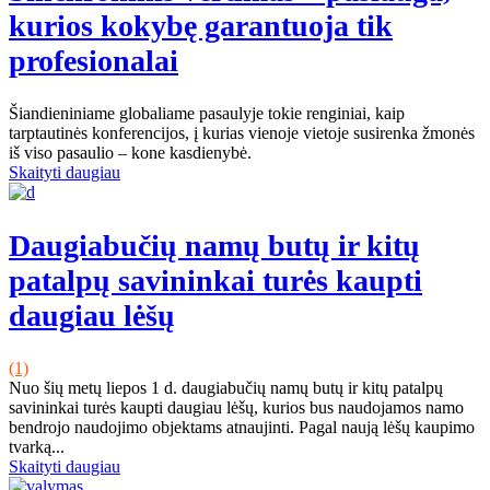
kurios kokybę garantuoja tik
profesionalai
Šiandieniniame globaliame pasaulyje tokie renginiai, kaip
tarptautinės konferencijos, į kurias vienoje vietoje susirenka žmonės
iš viso pasaulio – kone kasdienybė.
Skaityti daugiau
Daugiabučių namų butų ir kitų
patalpų savininkai turės kaupti
daugiau lėšų
(1)
Nuo šių metų liepos 1 d. daugiabučių namų butų ir kitų patalpų
savininkai turės kaupti daugiau lėšų, kurios bus naudojamos namo
bendrojo naudojimo objektams atnaujinti. Pagal naują lėšų kaupimo
tvarką...
Skaityti daugiau