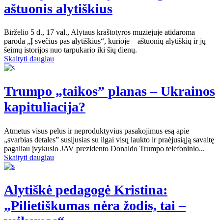
aštuonis alytiškius
Birželio 5 d., 17 val., Alytaus kraštotyros muziejuje atidaroma
paroda „Į svečius pas alytiškius“, kurioje – aštuonių alytiškių ir jų
šeimų istorijos nuo tarpukario iki šių dienų.
Skaityti daugiau
Trumpo „taikos” planas – Ukrainos
kapituliacija?
Atmetus visus pelus ir neproduktyvius pasakojimus esą apie
„svarbias detales” susijusias su ilgai visų laukto ir praėjusiąją savaitę
pagaliau įvykusio JAV prezidento Donaldo Trumpo telefoninio...
Skaityti daugiau
Alytiškė pedagogė Kristina:
„Pilietiškumas nėra žodis, tai –