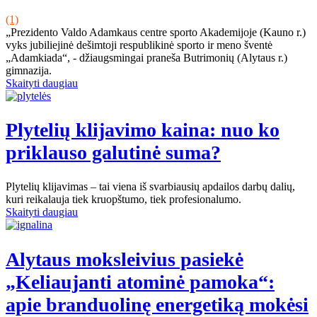
(1)
„Prezidento Valdo Adamkaus centre sporto Akademijoje (Kauno r.)
vyks jubiliejinė dešimtoji respublikinė sporto ir meno šventė
„Adamkiada“, - džiaugsmingai praneša Butrimonių (Alytaus r.)
gimnazija.
Skaityti daugiau
Plytelių klijavimo kaina: nuo ko
priklauso galutinė suma?
Plytelių klijavimas – tai viena iš svarbiausių apdailos darbų dalių,
kuri reikalauja tiek kruopštumo, tiek profesionalumo.
Skaityti daugiau
Alytaus moksleivius pasiekė
„Keliaujanti atominė pamoka“:
apie branduolinę energetiką mokėsi