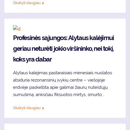
Skaityti daugiau
Profesinės sąjungos: Alytaus kalėjimui
geriau neturėti jokio viršininko, nei tokį,
koks yra dabar
Alytaus kalėjimas pastaraisiais mėnesiais nuolatos
atsiduria rezonansinių įvykių centre – viešojoje
erdvėje paskelbta apie galimai žiaurų nuteistųjų
sumušimą, anksčiau fiksuotos mirtys, smurto...
Skaityti daugiau