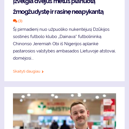
Įžvelgia dvejus metus planuotą
žmogžudystę ir rasinę neapykantą
(3)
Šį pirmadienį nuo užpuoliko nukentėjusį Dzūkijos
sostinės futbolo klubo „Dainava“ futbolininką
Chinonso Jeremiah Obi iš Nigerijos aplankė
pastarosios valstybės ambasados Lietuvoje atstovai,
domėjosi...
Skaityti daugiau