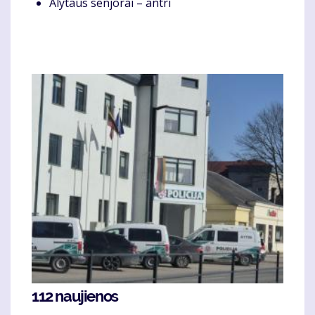
Alytaus senjorai – antri
112 naujienos