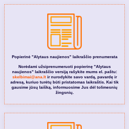
Popierinė "Alytaus naujienos" laikraščio prenumerata
Norėdami užsiprenumeruoti popierinę "Alytaus
naujienos" laikraščio versiją rašykite mums el. paštu:
skelbimai@ana.lt
ir nurodykite savo vardą, pavardę ir
adresą, kuriuo turėtų būti pristatomas laikraštis. Kai tik
gausime jūsų laišką, informuosime Jus dėl tolimesnių
žingsnių.