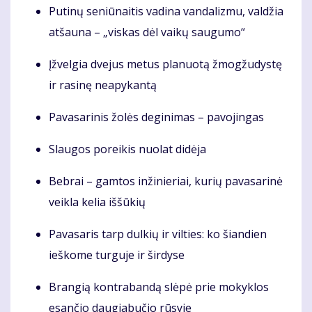
Putinų seniūnaitis vadina vandalizmu, valdžia
atšauna – „viskas dėl vaikų saugumo“
Įžvelgia dvejus metus planuotą žmogžudystę
ir rasinę neapykantą
Pavasarinis žolės deginimas – pavojingas
Slaugos poreikis nuolat didėja
Bebrai – gamtos inžinieriai, kurių pavasarinė
veikla kelia iššūkių
Pavasaris tarp dulkių ir vilties: ko šiandien
ieškome turguje ir širdyse
Brangią kontrabandą slėpė prie mokyklos
esančio daugiabučio rūsyje