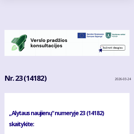
Pereiti
į
pagrindinį
turinį
Nr. 23 (14182)
2026-03-24
„Alytaus naujienų“ numeryje 23 (14182)
skaitykite: