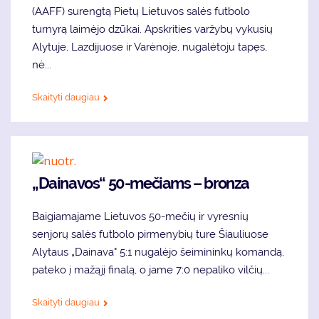
(AAFF) surengtą Pietų Lietuvos salės futbolo
turnyrą laimėjo dzūkai. Apskrities varžybų vykusių
Alytuje, Lazdijuose ir Varėnoje, nugalėtoju tapęs,
nė...
Skaityti daugiau
„Dainavos“ 50-mečiams – bronza
Baigiamajame Lietuvos 50-mečių ir vyresnių
senjorų salės futbolo pirmenybių ture Šiauliuose
Alytaus „Dainava" 5:1 nugalėjo šeimininkų komandą,
pateko į mažąjį finalą, o jame 7:0 nepaliko vilčių...
Skaityti daugiau