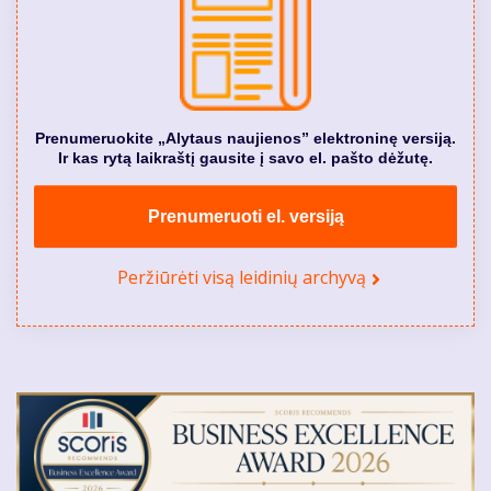
Prenumeruokite „Alytaus naujienos” elektroninę versiją.
Ir kas rytą laikraštį gausite į savo el. pašto dėžutę.
Prenumeruoti el. versiją
Peržiūrėti visą leidinių archyvą