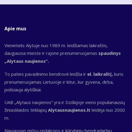
Apie mus
Vienintelis Alytuje nuo 1989 m. leidžiamas laikraštis,
daugiausia mieste ir rajone prenumeruojamas
spaudinys
„Alytaus naujienos“.
To paties pavadinimo bendrovė leidžia ir
el. laikraštį,
kuris
prenumeruojamas Lietuvoje ir kitur, kur gyvena, dirba,
poilsiauja alytiškiai.
UAB „Alytaus naujienos“ yra ir Dzūkijoje vieno populiariausių
žiniasklaidos tinklapių
Alytausnaujienos.lt
leidėja nuo 2000
m.
Naujausias mūsų redakcijos ir kūrybinių bendradarbių