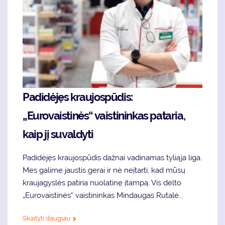
Padidėjęs kraujospūdis:
„Eurovaistinės“ vaistininkas pataria,
kaip jį suvaldyti
Padidėjęs kraujospūdis dažnai vadinamas tyliąja liga.
Mes galime jaustis gerai ir nė neįtarti, kad mūsų
kraujagyslės patiria nuolatinę įtampą. Vis dėlto
„Eurovaistinės“ vaistininkas Mindaugas Rutalė...
Skaityti daugiau