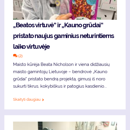
„Beatos virtuvė“ ir „Kauno grūdai“
pristato naujus gaminius neturintiems
laiko virtuvėje
(2)
Maisto kūrėja Beata Nicholson ir viena didžiausių
maisto gamintojų Lietuvoje – bendrovė „Kauno
grūdai“ pristato bendrą projektą, gimusį iš noro
sukurti tikrus, kokybiškus ir patogius kasdienio...
Skaityti daugiau