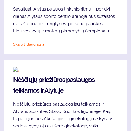
Savaitgalį Alytus pulsuos tinklinio ritmu – per dvi
dienas Alytaus sporto centro arenoje bus sužaistos
net aštuonerios rungtynės, po kurių paaiškės
Lietuvos vyrų ir moterų pirmenybių čempionai ir...
Skaityti daugiau
Nėščiųjų priežiūros paslaugos
teikiamos ir Alytuje
Nėščiųjų priežiūros paslaugos jau teikiamos ir
Alytaus apskrities Stasio Kudirkos ligoninėje. Kaip
teigė ligoninės Akušerijos – ginekologijos skyriaus
vedėja, gydytoja akušerė ginekologė, vaikų...