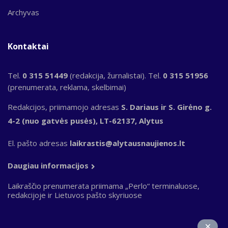
Archyvas
Kontaktai
Tel.
0 315 51449
(redakcija, žurnalistai). Tel.
0 315 51956
(prenumerata, reklama, skelbimai)
Redakcijos, priimamojo adresas
S. Dariaus ir S. Girėno g.
4-2 (nuo gatvės pusės), LT-62137, Alytus
El. pašto adresas
laikrastis@alytausnaujienos.lt
Daugiau informacijos
Laikraščio prenumerata priimama „Perlo“ terminaluose,
redakcijoje ir Lietuvos pašto skyriuose