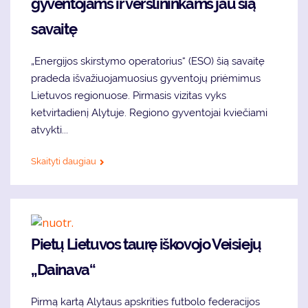
gyventojams ir verslininkams jau šią
savaitę
„Energijos skirstymo operatorius“ (ESO) šią savaitę
pradeda išvažiuojamuosius gyventojų priėmimus
Lietuvos regionuose. Pirmasis vizitas vyks
ketvirtadienį Alytuje. Regiono gyventojai kviečiami
atvykti...
Skaityti daugiau
Pietų Lietuvos taurę iškovojo Veisiejų
„Dainava“
Pirmą kartą Alytaus apskrities futbolo federacijos