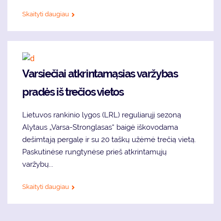
Skaityti daugiau
Varsiečiai atkrintamąsias varžybas
pradės iš trečios vietos
Lietuvos rankinio lygos (LRL) reguliarųjį sezoną
Alytaus „Varsa-Stronglasas“ baigė iškovodama
dešimtąją pergalę ir su 20 taškų užėmė trečią vietą.
Paskutinėse rungtynėse prieš atkrintamųjų
varžybų...
Skaityti daugiau