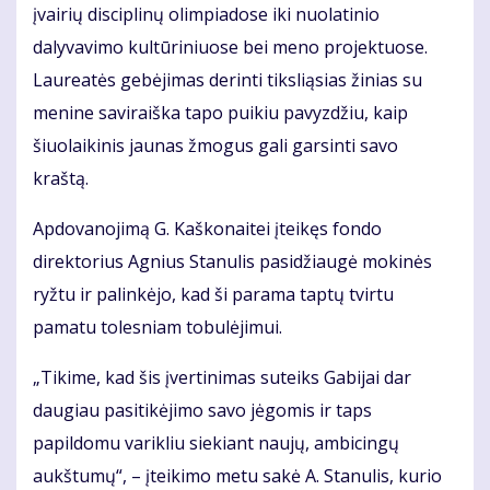
įvairių disciplinų olimpiadose iki nuolatinio
dalyvavimo kultūriniuose bei meno projektuose.
Laureatės gebėjimas derinti tiksliąsias žinias su
menine saviraiška tapo puikiu pavyzdžiu, kaip
šiuolaikinis jaunas žmogus gali garsinti savo
kraštą.
Apdovanojimą G. Kaškonaitei įteikęs fondo
direktorius Agnius Stanulis pasidžiaugė mokinės
ryžtu ir palinkėjo, kad ši parama taptų tvirtu
pamatu tolesniam tobulėjimui.
„Tikime, kad šis įvertinimas suteiks Gabijai dar
daugiau pasitikėjimo savo jėgomis ir taps
papildomu varikliu siekiant naujų, ambicingų
aukštumų“, – įteikimo metu sakė A. Stanulis, kurio