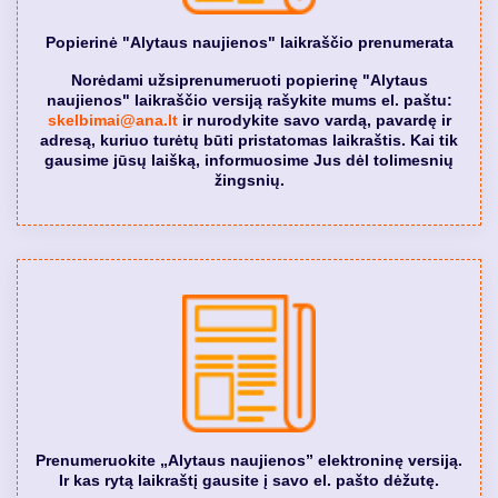
Popierinė "Alytaus naujienos" laikraščio prenumerata
Norėdami užsiprenumeruoti popierinę "Alytaus
naujienos" laikraščio versiją rašykite mums el. paštu:
skelbimai@ana.lt
ir nurodykite savo vardą, pavardę ir
adresą, kuriuo turėtų būti pristatomas laikraštis. Kai tik
gausime jūsų laišką, informuosime Jus dėl tolimesnių
žingsnių.
Prenumeruokite „Alytaus naujienos” elektroninę versiją.
Ir kas rytą laikraštį gausite į savo el. pašto dėžutę.