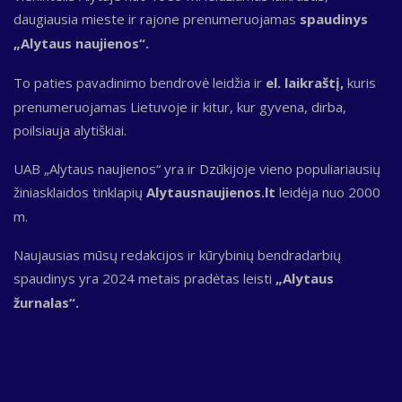
daugiausia mieste ir rajone prenumeruojamas
spaudinys
„Alytaus naujienos“.
To paties pavadinimo bendrovė leidžia ir
el. laikraštį,
kuris
prenumeruojamas Lietuvoje ir kitur, kur gyvena, dirba,
poilsiauja alytiškiai.
UAB „Alytaus naujienos“ yra ir Dzūkijoje vieno populiariausių
žiniasklaidos tinklapių
Alytausnaujienos.lt
leidėja nuo 2000
m.
Naujausias mūsų redakcijos ir kūrybinių bendradarbių
spaudinys yra 2024 metais pradėtas leisti
„Alytaus
žurnalas“.