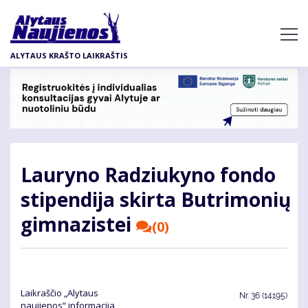
Pereiti
į
pagrindinį
ALYTAUS KRAŠTO LAIKRAŠTIS
turinį
Lauryno Radziukyno fondo
stipendija skirta Butrimonių
gimnazistei
(0)
Laikraščio „Alytaus
Nr.
36 (14195)
naujienos“ informacija