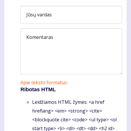
Jūsų vardas
Komentaras
Apie teksto formatus
Ribotas HTML
Leidžiamos HTML žymės: <a href
hreflang> <em> <strong> <cite>
<blockquote cite> <code> <ul type> <ol
start type> <li> <dl> <dt> <dd> <h2 id>