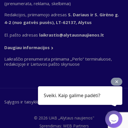
(prenumerata, reklama, skelbimai)
Redakcijos, priimamojo adresas
S. Dariaus ir S. Girėno g.
4-2 (nuo gatvės pusės), LT-62137, Alytus
El. pašto adresas
laikrastis@alytausnaujienos.lt
Daugiau informacijos
Laikraščio prenumerata priimama „Perlo“ terminaluose,
redakcijoje ir Lietuvos pašto skyriuose
Sveiki. Kaip galime padėti?
Sąlygos ir taisyklės
Bottom
footer
© 2026 UAB „Alytaus naujienos"
Sprendimas:
WEB Partners