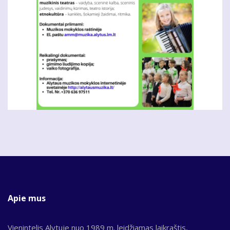
Apie mus
Vienintelis Alytuje nuo 1989 m. leidžiamas laikraštis,