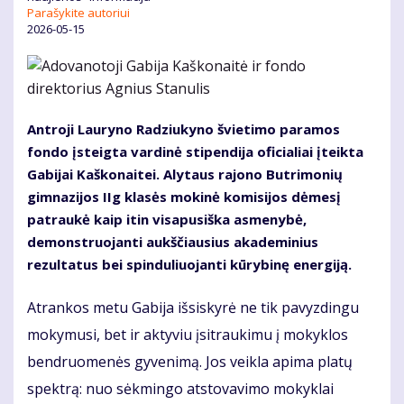
Parašykite autoriui
2026-05-15
Antroji Lauryno Radziukyno švietimo paramos
fondo įsteigta vardinė stipendija oficialiai įteikta
Gabijai Kaškonaitei. Alytaus rajono Butrimonių
gimnazijos IIg klasės mokinė komisijos dėmesį
patraukė kaip itin visapusiška asmenybė,
demonstruojanti aukščiausius akademinius
rezultatus bei spinduliuojanti kūrybinę energiją.
Atrankos metu Gabija išsiskyrė ne tik pavyzdingu
mokymusi, bet ir aktyviu įsitraukimu į mokyklos
bendruomenės gyvenimą. Jos veikla apima platų
spektrą: nuo sėkmingo atstovavimo mokyklai