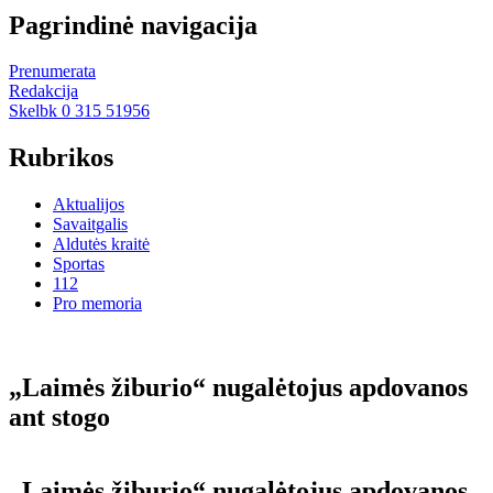
Pagrindinė navigacija
Prenumerata
Redakcija
Skelbk 0 315 51956
Rubrikos
Aktualijos
Savaitgalis
Aldutės kraitė
Sportas
112
Pro memoria
„Laimės žiburio“ nugalėtojus apdovanos
ant stogo
„Laimės žiburio“ nugalėtojus apdovanos