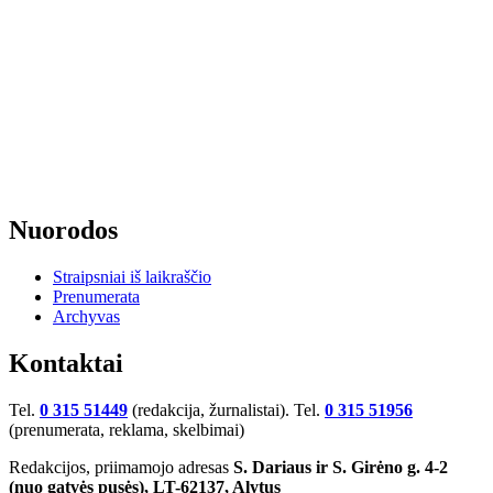
Nuorodos
Straipsniai iš laikraščio
Prenumerata
Archyvas
Kontaktai
Tel.
0 315 51449
(redakcija, žurnalistai). Tel.
0 315 51956
(prenumerata, reklama, skelbimai)
Redakcijos, priimamojo adresas
S. Dariaus ir S. Girėno g. 4-2
(nuo gatvės pusės), LT-62137, Alytus