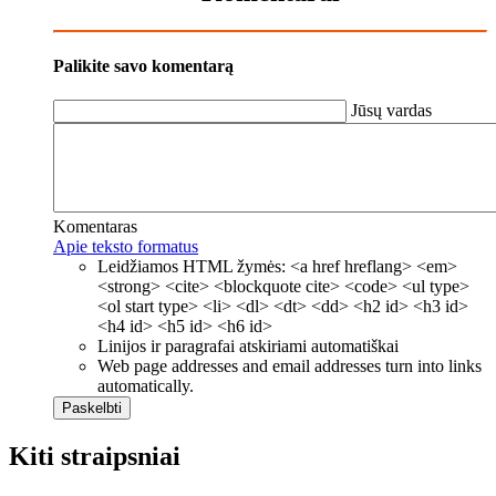
Palikite savo komentarą
Jūsų vardas
Komentaras
Apie teksto formatus
Leidžiamos HTML žymės: <a href hreflang> <em>
<strong> <cite> <blockquote cite> <code> <ul type>
<ol start type> <li> <dl> <dt> <dd> <h2 id> <h3 id>
<h4 id> <h5 id> <h6 id>
Linijos ir paragrafai atskiriami automatiškai
Web page addresses and email addresses turn into links
automatically.
Kiti straipsniai