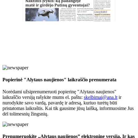
Popierinė "Alytaus naujienos" laikraščio prenumerata
Norėdami užsiprenumeruoti popierinę "Alytaus naujienos"
laikraščio versiją rašykite mums el. paštu:
skelbimai@ana.lt
ir
nurodykite savo vardą, pavardę ir adresą, kuriuo turėtų būti
pristatomas laikraštis. Kai tik gausime jūsų laišką, informuosime Jus
dėl tolimesnių žingsnių.
Prenumeruokite „Alytaus naujienos” elektroninę versiją. Ir kas