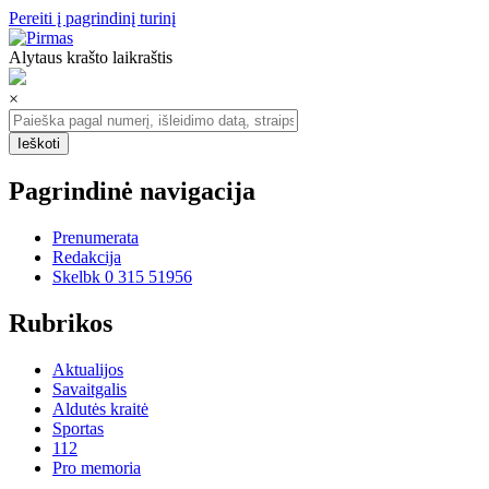
Pereiti į pagrindinį turinį
Alytaus krašto laikraštis
×
Pagrindinė navigacija
Prenumerata
Redakcija
Skelbk 0 315 51956
Rubrikos
Aktualijos
Savaitgalis
Aldutės kraitė
Sportas
112
Pro memoria