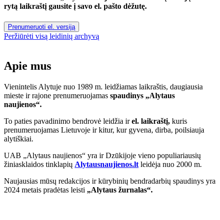
rytą laikraštį gausite į savo el. pašto dėžutę.
Prenumeruoti el. versiją
Peržiūrėti visą leidinių archyvą
Apie mus
Vienintelis Alytuje nuo 1989 m. leidžiamas laikraštis, daugiausia
mieste ir rajone prenumeruojamas
spaudinys „Alytaus
naujienos“.
To paties pavadinimo bendrovė leidžia ir
el. laikraštį,
kuris
prenumeruojamas Lietuvoje ir kitur, kur gyvena, dirba, poilsiauja
alytiškiai.
UAB „Alytaus naujienos“ yra ir Dzūkijoje vieno populiariausių
žiniasklaidos tinklapių
Alytausnaujienos.lt
leidėja nuo 2000 m.
Naujausias mūsų redakcijos ir kūrybinių bendradarbių spaudinys yra
2024 metais pradėtas leisti
„Alytaus žurnalas“.