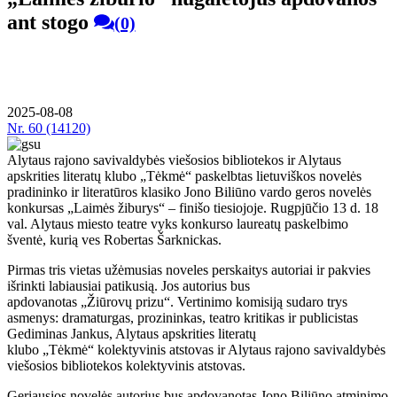
ant stogo
(0)
2025-08-08
Nr.
60 (14120)
Alytaus rajono savivaldybės viešosios bibliotekos ir Alytaus
apskrities literatų klubo „Tėkmė“ paskelbtas lietuviškos novelės
pradininko ir literatūros klasiko Jono Biliūno vardo geros novelės
konkursas „Laimės žiburys“ – finišo tiesiojoje. Rugpjūčio 13 d. 18
val. Alytaus miesto teatre vyks konkurso laureatų paskelbimo
šventė, kurią ves Robertas Šarknickas.
Pirmas tris vietas užėmusias noveles perskaitys autoriai ir pakvies
išrinkti labiausiai patikusią. Jos autorius bus
apdovanotas „Žiūrovų prizu“. Vertinimo komisiją sudaro trys
asmenys: dramaturgas, prozininkas, teatro kritikas ir publicistas
Gediminas Jankus, Alytaus apskrities literatų
klubo „Tėkmė“ kolektyvinis atstovas ir Alytaus rajono savivaldybės
viešosios bibliotekos kolektyvinis atstovas.
Geriausios novelės autorius bus apdovanotas Jono Biliūno atminimo