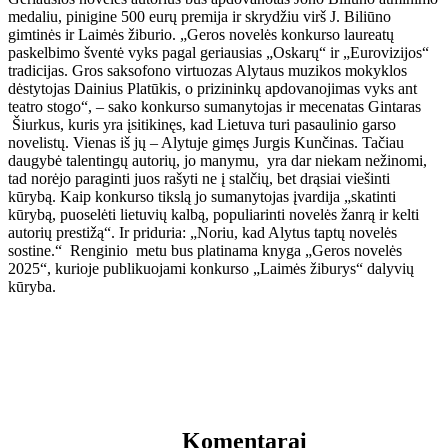
medaliu, pinigine 500 eurų premija ir skrydžiu virš J. Biliūno
gimtinės ir Laimės žiburio. „Geros novelės konkurso laureatų
paskelbimo šventė vyks pagal geriausias „Oskarų“ ir „Eurovizijos“
tradicijas. Gros saksofono virtuozas Alytaus muzikos mokyklos
dėstytojas Dainius Platūkis, o prizininkų apdovanojimas vyks ant
teatro stogo“, – sako konkurso sumanytojas ir mecenatas Gintaras
Šiurkus, kuris yra įsitikinęs, kad Lietuva turi pasaulinio garso
novelistų. Vienas iš jų – Alytuje gimęs Jurgis Kunčinas. Tačiau
daugybė talentingų autorių, jo manymu, yra dar niekam nežinomi,
tad norėjo paraginti juos rašyti ne į stalčių, bet drąsiai viešinti
kūrybą. Kaip konkurso tikslą jo sumanytojas įvardija „skatinti
kūrybą, puoselėti lietuvių kalbą, populiarinti novelės žanrą ir kelti
autorių prestižą“. Ir priduria: „Noriu, kad Alytus taptų novelės
sostine.“ Renginio metu bus platinama knyga „Geros novelės
2025“, kurioje publikuojami konkurso „Laimės žiburys“ dalyvių
kūryba.
Komentarai