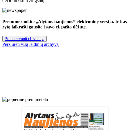
dėl tolimesnių žingsnių.
Prenumeruokite „Alytaus naujienos” elektroninę versiją. Ir kas
rytą laikraštį gausite į savo el. pašto dėžutę.
Prenumeruoti el. versiją
Peržiūrėti visą leidinių archyvą