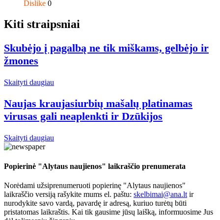
Dislike
0
Kiti straipsniai
Skubėjo į pagalbą ne tik miškams, gelbėjo ir
žmones
Skaityti daugiau
Naujas kraujasiurbių mašalų platinamas
virusas gali neaplenkti ir Dzūkijos
Skaityti daugiau
Popierinė "Alytaus naujienos" laikraščio prenumerata
Norėdami užsiprenumeruoti popierinę "Alytaus naujienos"
laikraščio versiją rašykite mums el. paštu:
skelbimai@ana.lt
ir
nurodykite savo vardą, pavardę ir adresą, kuriuo turėtų būti
pristatomas laikraštis. Kai tik gausime jūsų laišką, informuosime Jus