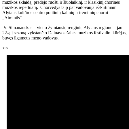
muzikos sklaidą, pradėjo ruošti ir šiuolaikinį, ir klasikinį chorinės
muzikos repertuarą. Chorvedys taip pat vadovauja išskirtiniam
Alytaus kultūros centro politinių kalinių ir tremtinių chorui
„Atmintis“.
V. Simanauskas – vieno žymiausių renginių Alytaus regione – jau
22-ąjį sezoną vykstančio Dainavos šalies muzikos festivalio įkūrėjas,
buvęs ilgametis meno vadovas.
xss