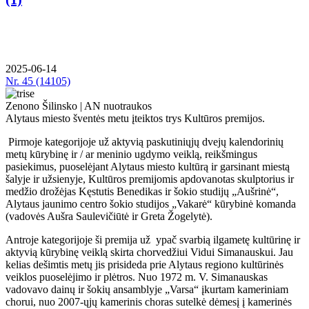
2025-06-14
Nr.
45 (14105)
Zenono Šilinsko | AN nuotraukos
Alytaus miesto šventės metu įteiktos trys Kultūros premijos.
Pirmoje kategorijoje už aktyvią paskutiniųjų dvejų kalendorinių
metų kūrybinę ir / ar meninio ugdymo veiklą, reikšmingus
pasiekimus, puoselėjant Alytaus miesto kultūrą ir garsinant miestą
šalyje ir užsienyje, Kultūros premijomis apdovanotas skulptorius ir
medžio drožėjas Kęstutis Benedikas ir šokio studijų „Aušrinė“,
Alytaus jaunimo centro šokio studijos „Vakarė“ kūrybinė komanda
(vadovės Aušra Saulevičiūtė ir Greta Žogelytė).
Antroje kategorijoje ši premija už ypač svarbią ilgametę kultūrinę ir
aktyvią kūrybinę veiklą skirta chorvedžiui Vidui Simanauskui. Jau
kelias dešimtis metų jis prisideda prie Alytaus regiono kultūrinės
veiklos puoselėjimo ir plėtros. Nuo 1972 m. V. Simanauskas
vadovavo dainų ir šokių ansamblyje „Varsa“ įkurtam kameriniam
chorui, nuo 2007-ųjų kamerinis choras sutelkė dėmesį į kamerinės