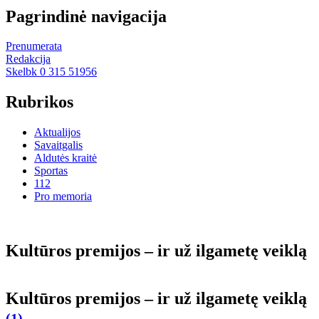
Pagrindinė navigacija
Prenumerata
Redakcija
Skelbk 0 315 51956
Rubrikos
Aktualijos
Savaitgalis
Aldutės kraitė
Sportas
112
Pro memoria
Kultūros premijos – ir už ilgametę veiklą
Kultūros premijos – ir už ilgametę veiklą
(1)