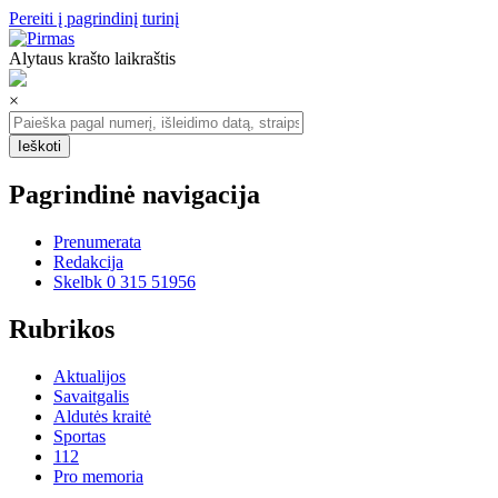
Pereiti į pagrindinį turinį
Alytaus krašto laikraštis
×
Pagrindinė navigacija
Prenumerata
Redakcija
Skelbk 0 315 51956
Rubrikos
Aktualijos
Savaitgalis
Aldutės kraitė
Sportas
112
Pro memoria