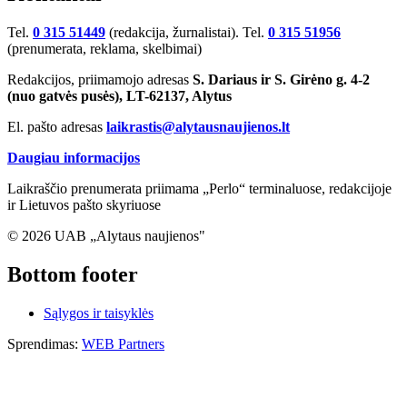
Tel.
0 315 51449
(redakcija, žurnalistai). Tel.
0 315 51956
(prenumerata, reklama, skelbimai)
Redakcijos, priimamojo adresas
S. Dariaus ir S. Girėno g. 4-2
(nuo gatvės pusės), LT-62137, Alytus
El. pašto adresas
laikrastis@alytausnaujienos.lt
Daugiau informacijos
Laikraščio prenumerata priimama „Perlo“ terminaluose, redakcijoje
ir Lietuvos pašto skyriuose
© 2026 UAB „Alytaus naujienos"
Bottom footer
Sąlygos ir taisyklės
Sprendimas:
WEB Partners