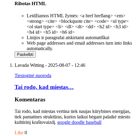
Ribotas HTML
Leidžiamos HTML žymės: <a href hreflang> <em>
<strong> <cite> <blockquote cite> <code> <ul type>
<ol start type> <li> <dl> <dt> <dd> <h2 id> <h3 id>
<h4 id> <h5 id> <h6 id>
Linijos ir paragrafai atskiriami automatiškai
Web page addresses and email addresses turn into links
automatically.
Lavada Witting
- 2025-08-07 - 12:46
Tiesioginė nuoroda
Tai rodo, kad miestas…
Komentaras
Tai rodo, kad miestas vertina tiek naujas kūrybines energijas,
tiek pamatines struktūras, kurios laikui bėgant palaikė miesto
kultūrinį kraštovaizdį.
google doodle baseball
Like
0