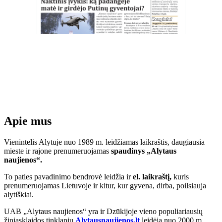
Apie mus
Vienintelis Alytuje nuo 1989 m. leidžiamas laikraštis, daugiausia
mieste ir rajone prenumeruojamas
spaudinys „Alytaus
naujienos“.
To paties pavadinimo bendrovė leidžia ir
el. laikraštį,
kuris
prenumeruojamas Lietuvoje ir kitur, kur gyvena, dirba, poilsiauja
alytiškiai.
UAB „Alytaus naujienos“ yra ir Dzūkijoje vieno populiariausių
žiniasklaidos tinklapių
Alytausnaujienos.lt
leidėja nuo 2000 m.