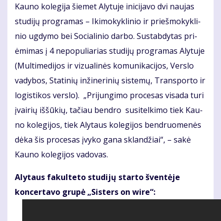
Kau­no ko­le­gi­ja šie­met Aly­tu­je ini­ci­ja­vo dvi nau­jas
stu­di­jų pro­gra­mas – Iki­mo­kyk­li­nio ir prieš­mo­kyk­li­
nio ug­dy­mo bei So­cia­li­nio dar­bo. Su­stab­dy­tas pri­
ėmi­mas į 4 ne­po­pu­lia­rias stu­di­jų pro­gra­mas Aly­tu­je
(Mul­ti­me­di­jos ir vi­zu­a­li­nės ko­mu­ni­ka­ci­jos, Ver­slo
va­dy­bos, Sta­ti­nių in­ži­ne­ri­nių sis­te­mų, Trans­por­to ir
lo­gis­ti­kos ver­slo). „Pri­jun­gi­mo pro­ce­sas vi­sa­da tu­ri
įvai­rių iš­šū­kių, ta­čiau ben­dro su­si­tel­ki­mo tiek Kau­
no ko­le­gi­jos, tiek Aly­taus ko­le­gi­jos ben­druo­me­nės
dė­ka šis pro­ce­sas įvy­ko ga­na sklan­džiai“, – sa­kė
Kau­no ko­le­gi­jos va­do­vas.
Alytaus fakulteto studijų starto šventėje
koncertavo grupė „Sisters on wire“: