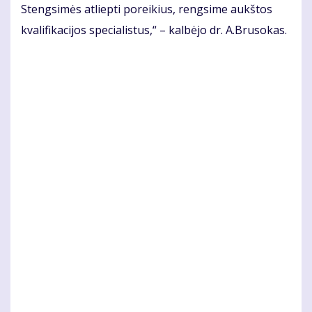
Steng­si­mės at­liep­ti po­rei­kius, reng­si­me aukš­tos
kva­li­fi­ka­ci­jos spe­cia­lis­tus,“ – kal­bė­jo dr. A.Bru­so­kas.