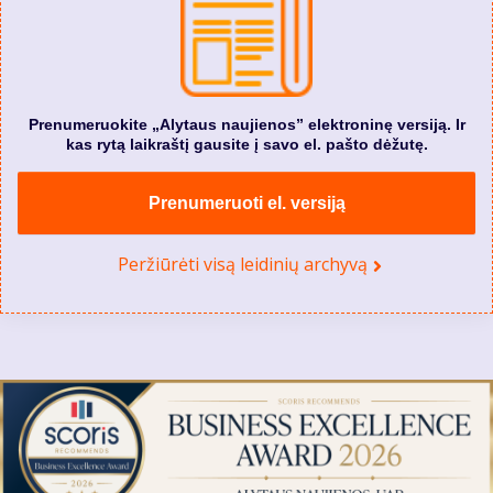
Prenumeruokite „Alytaus naujienos” elektroninę versiją. Ir
kas rytą laikraštį gausite į savo el. pašto dėžutę.
Prenumeruoti el. versiją
Peržiūrėti visą leidinių archyvą