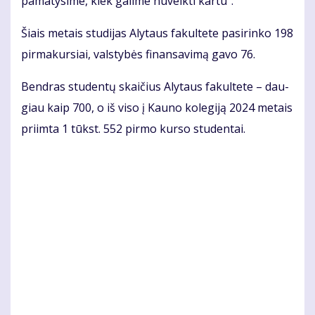
pa­ma­ty­si­me, kiek ga­li­me nu­veik­ti kar­tu“.
Šiais me­tais stu­di­jas Aly­taus fa­kul­te­te pa­si­rin­ko 198
pir­ma­kur­siai, vals­ty­bės fi­nan­sa­vi­mą ga­vo 76.
Ben­dras stu­den­tų skai­čius Aly­taus fa­kul­te­te – dau­
giau kaip 700, o iš vi­so į Kau­no ko­le­gi­ją 2024 me­tais
pri­im­ta 1 tūkst. 552 pir­mo kur­so stu­den­tai.