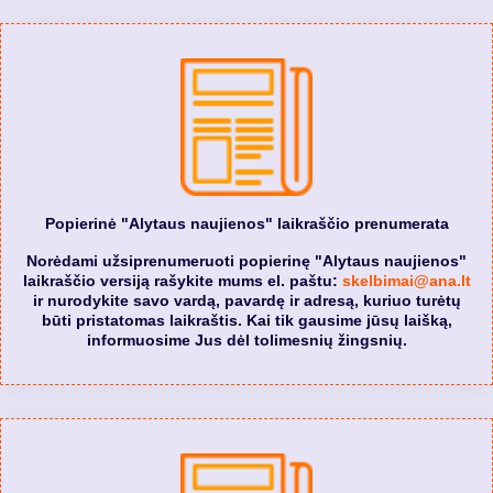
Popierinė "Alytaus naujienos" laikraščio prenumerata
Norėdami užsiprenumeruoti popierinę "Alytaus naujienos"
laikraščio versiją rašykite mums el. paštu:
skelbimai@ana.lt
ir nurodykite savo vardą, pavardę ir adresą, kuriuo turėtų
būti pristatomas laikraštis. Kai tik gausime jūsų laišką,
informuosime Jus dėl tolimesnių žingsnių.