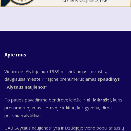
Apie mus
Vienintelis Alytuje nuo 1989 m. leidžiamas laikraštis,
daugiausia mieste ir rajone prenumeruojamas
spaudinys
„Alytaus naujienos“.
To paties pavadinimo bendrovė leidžia ir
el. laikraštį,
kuris
prenumeruojamas Lietuvoje ir kitur, kur gyvena, dirba,
poilsiauja alytiškiai.
UAB „Alytaus naujienos“ yra ir Dzūkijoje vieno populiariausių