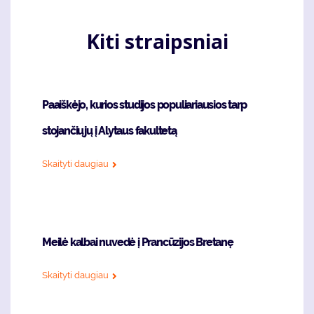
Kiti straipsniai
Paaiškėjo, kurios studijos populiariausios tarp
stojančiųjų į Alytaus fakultetą
Skaityti daugiau
Meilė kalbai nuvedė į Prancūzijos Bretanę
Skaityti daugiau