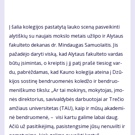
Į ša­lia ko­le­gi­jos pa­sta­ty­tą lau­ko sce­ną pa­svei­kin­ti
aly­tiš­kių su nau­jais moks­lo me­tais už­li­po ir Aly­taus
fa­kul­te­to de­ka­nas dr. Min­dau­gas Sa­muo­lai­tis. Jis
pa­ža­dė­jo da­ry­ti vis­ką, kad Aly­taus fa­kul­te­to var­das
bū­tų įsi­min­tas, o kreip­tis į jį pa­tį pra­šė tie­siog var­
du, pa­brėž­da­mas, kad Kau­no ko­le­gi­ja at­ei­na į Dzū­
ki­jos sos­ti­nę ben­druo­me­nės ko­le­džo ir ben­druo­
me­niš­ku­mo tiks­lu: „Ar tai mo­ki­nys, mo­ky­to­jas, įmo­
nės di­rek­to­rius, sa­vi­val­dy­bės dar­buo­to­jai ar Tre­čio
am­žiaus uni­ver­si­te­tas (TAU), kaip ir mū­sų aka­de­mi­
nė ben­druo­me­nė, – vi­si kar­tu ga­li­me la­bai daug.
Ačiū už pa­si­ti­kė­ji­mą, pa­si­steng­si­me jū­sų ne­nu­vil­ti ir