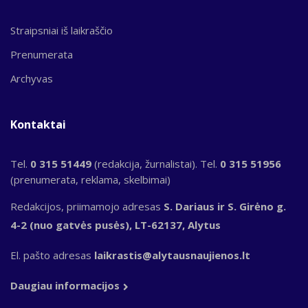
Straipsniai iš laikraščio
Prenumerata
Archyvas
Kontaktai
Tel.
0 315 51449
(redakcija, žurnalistai). Tel.
0 315 51956
(prenumerata, reklama, skelbimai)
Redakcijos, priimamojo adresas
S. Dariaus ir S. Girėno g.
4-2 (nuo gatvės pusės), LT-62137, Alytus
El. pašto adresas
laikrastis@alytausnaujienos.lt
Daugiau informacijos