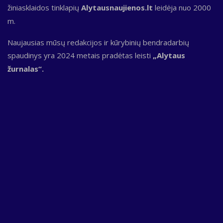
žiniasklaidos tinklapių
Alytausnaujienos.lt
leidėja nuo 2000
m.
Naujausias mūsų redakcijos ir kūrybinių bendradarbių
spaudinys yra 2024 metais pradėtas leisti
„Alytaus
žurnalas“.