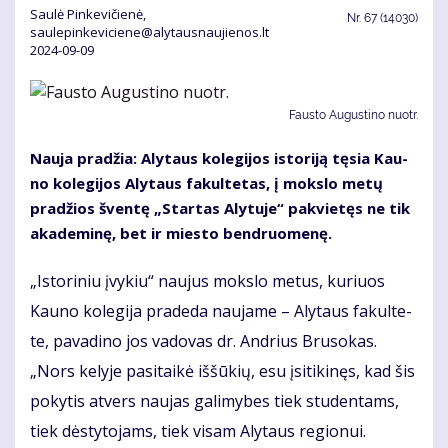
Saulė Pinkevičienė,
Nr.
67 (14030)
saulepinkeviciene@alytausnaujienos.lt
2024-09-09
Faus­to Au­gus­ti­no nuotr.
Nau­ja pra­džia: Aly­taus ko­le­gi­jos is­to­ri­ją tę­sia Kau­
no ko­le­gi­jos Aly­taus fa­kul­te­tas, į moks­lo me­tų
pra­džios šven­tę „Star­tas Aly­tu­je“ pa­kvie­tęs ne tik
aka­de­mi­nę, bet ir mies­to ben­druo­me­nę.
„Is­to­ri­niu įvy­kiu“ nau­jus moks­lo me­tus, ku­riuos
Kau­no ko­le­gi­ja pra­de­da nau­ja­me – Aly­taus fa­kul­te­
te, pa­va­di­no jos va­do­vas dr. An­drius Bru­so­kas.
„Nors ke­ly­je pa­si­tai­kė iš­šū­kių, esu įsi­ti­ki­nęs, kad šis
po­ky­tis at­vers nau­jas ga­li­my­bes tiek stu­den­tams,
tiek dės­ty­to­jams, tiek vi­sam Aly­taus re­gio­nui.