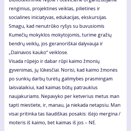
renginius, projektines veiklas, pilietines ir
socialines iniciatyvas, edukacijas, ekskursijas.
Smagu, kad nenutrūko ryšys su buvusiomis
Kumečių mokyklos mokytojomis, turime gražių
bendrų veiklų, jos geranoriškai dalyvauja ir
„Dainavos kauko“ veiklose.
Visada rūpėjo ir dabar rūpi kaimo žmonių
gyvenimas, jų lūkesčiai. Norisi, kad kaimo žmonės
po sunkių darbų turėtų galimybes prasmingam
laisvalaikiui, kad kaimas būtų patrauklus
naujakuriams. Nepavyko per ketverius metus man
tapti miestiete, ir, manau, ja niekada netapsiu. Man
visai pritinka tas liaudiškas posakis: išėjo mergina /
moteris iš kaimo, bet kaimas iš jos – NE.