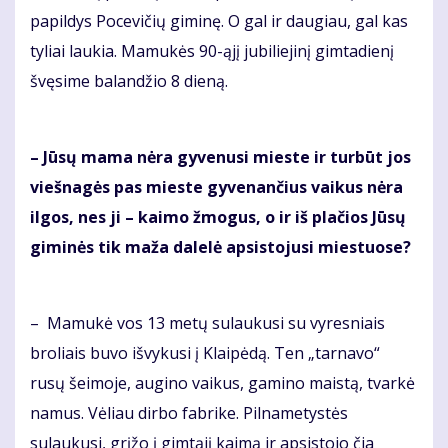
papildys Pocevičių giminę. O gal ir daugiau, gal kas
tyliai laukia. Mamukės 90-ąjį jubiliejinį gimtadienį
švęsime balandžio 8 dieną.
– Jūsų mama nėra gyvenusi mieste ir turbūt jos
viešnagės pas mieste gyvenančius vaikus nėra
ilgos, nes ji – kaimo žmogus, o ir iš plačios Jūsų
giminės tik maža dalelė apsistojusi miestuose?
– Mamukė vos 13 metų sulaukusi su vyresniais
broliais buvo išvykusi į Klaipėdą. Ten „tarnavo“
rusų šeimoje, augino vaikus, gamino maistą, tvarkė
namus. Vėliau dirbo fabrike. Pilnametystės
sulaukusi, grįžo į gimtąjį kaimą ir apsistojo čia