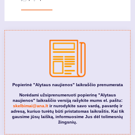
Popierinė "Alytaus naujienos" laikraščio prenumerata
Norėdami užsiprenumeruoti popierinę "Alytaus
naujienos" laikraščio versiją rašykite mums el. paštu:
skelbimai@ana.lt
ir nurodykite savo vardą, pavardę ir
adresą, kuriuo turėtų būti pristatomas laikraštis. Kai tik
gausime jūsų laišką, informuosime Jus dėl tolimesnių
žingsnių.