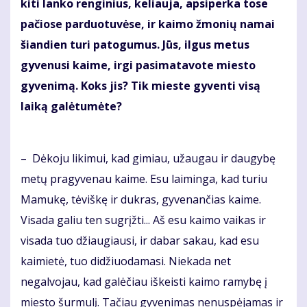
kiti lanko renginius, keliauja, apsiperka tose
pačiose parduotuvėse, ir kaimo žmonių namai
šiandien turi patogumus. Jūs, ilgus metus
gyvenusi kaime, irgi pasimatavote miesto
gyvenimą. Koks jis? Tik mieste gyventi visą
laiką galėtumėte?
– Dėkoju likimui, kad gimiau, užaugau ir daugybę
metų pragyvenau kaime. Esu laiminga, kad turiu
Mamukę, tėviškę ir dukras, gyvenančias kaime.
Visada galiu ten sugrįžti... Aš esu kaimo vaikas ir
visada tuo džiaugiausi, ir dabar sakau, kad esu
kaimietė, tuo didžiuodamasi. Niekada net
negalvojau, kad galėčiau iškeisti kaimo ramybę į
miesto šurmulį. Tačiau gyvenimas nenuspėjamas ir