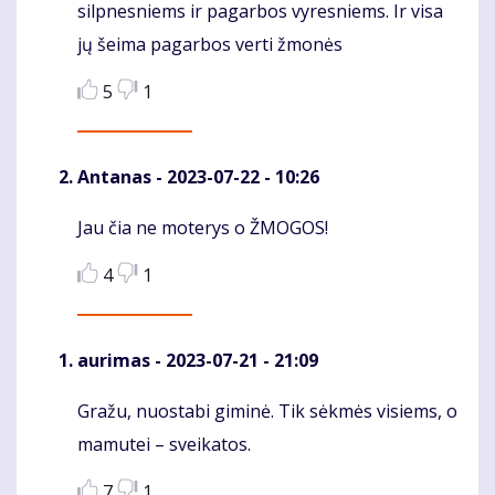
silpnesniems ir pagarbos vyresniems. Ir visa
jų šeima pagarbos verti žmonės
5
1
Antanas
- 2023-07-22 - 10:26
Jau čia ne moterys o ŽMOGOS!
Komentaras
4
1
aurimas
- 2023-07-21 - 21:09
Gražu, nuostabi giminė. Tik sėkmės visiems, o
Komentaras
mamutei – sveikatos.
7
1