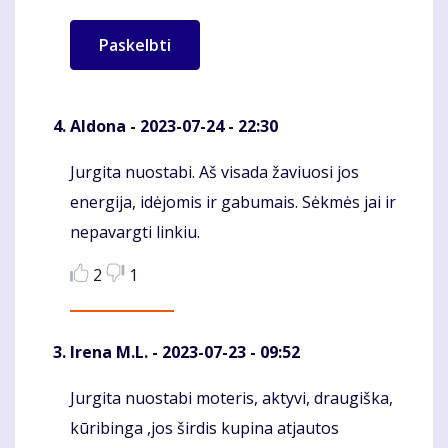
Aldona
- 2023-07-24 - 22:30
Jurgita nuostabi. Aš visada žaviuosi jos
Komentaras
energija, idėjomis ir gabumais. Sėkmės jai ir
nepavargti linkiu.
2
1
Irena M.L.
- 2023-07-23 - 09:52
Jurgita nuostabi moteris, aktyvi, draugiška,
Komentaras
kūribinga ,jos širdis kupina atjautos