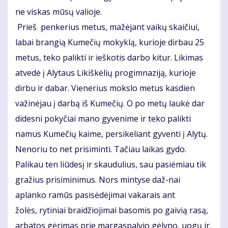
ne viskas mūsų valioje.
Prieš penkerius metus, mažėjant vaikų skaičiui,
labai brangią Kumečių mokyklą, kurioje dirbau 25
metus, teko palikti ir ieškotis darbo kitur. Likimas
atvedė į Alytaus Likiškėlių progimnaziją, kurioje
dirbu ir dabar. Vienerius mokslo metus kasdien
važinėjau į darbą iš Kumečių. O po metų laukė dar
didesni pokyčiai mano gyvenime ir teko palikti
namus Kumečių kaime, persikeliant gyventi į Alytų.
Nenoriu to net prisiminti. Tačiau laikas gydo.
Palikau ten liūdesį ir skaudulius, sau pasiėmiau tik
gražius prisiminimus. Nors mintyse daž­-nai
aplanko ramūs pasisėdėjimai vakarais ant
žolės, rytiniai braidžiojimai basomis po gaivią rasą,
arbatos gėrimas prie margaspalvio gėlyno, uogų ir