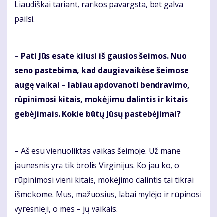
Liaudiškai tariant, rankos pavargsta, bet galva
pailsi.
– Pati Jūs esate kilusi iš gausios šeimos. Nuo
seno pastebima, kad daugiavaikėse šeimose
augę vaikai – labiau apdovanoti bendravimo,
rūpinimosi kitais, mokėjimu dalintis ir kitais
gebėjimais. Kokie būtų Jūsų pastebėjimai?
– Aš esu vienuoliktas vaikas šeimoje. Už mane
jaunesnis yra tik brolis Virginijus. Ko jau ko, o
rūpinimosi vieni kitais, mokėjimo dalintis tai tikrai
išmokome. Mus, mažuosius, labai mylėjo ir rūpinosi
vyresnieji, o mes – jų vaikais.