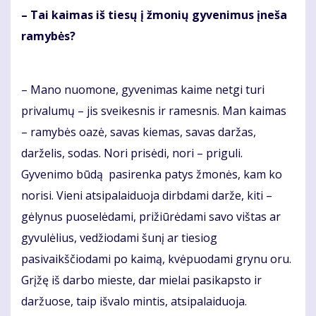
– Tai kaimas iš tiesų į žmonių gyvenimus įneša
ramybės?
– Mano nuomone, gyvenimas kaime netgi turi
privalumų – jis sveikesnis ir ramesnis. Man kaimas
– ramybės oazė, savas kiemas, savas daržas,
darželis, sodas. Nori prisėdi, nori – priguli.
Gyvenimo būdą pasirenka patys žmonės, kam ko
norisi. Vieni atsipalaiduoja dirbdami darže, kiti –
gėlynus puoselėdami, prižiūrėdami savo vištas ar
gyvulėlius, vedžiodami šunį ar tiesiog
pasivaikščiodami po kaimą, kvėpuodami grynu oru.
Grįžę iš darbo mieste, dar mielai pasikapsto ir
daržuose, taip išvalo mintis, atsipalaiduoja.