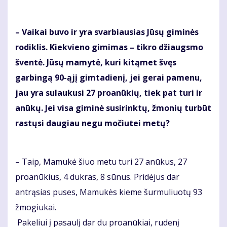
– Vaikai buvo ir yra svarbiausias Jūsų giminės
rodiklis. Kiekvieno gimimas – tikro džiaugsmo
šventė. Jūsų mamytė, kuri kitąmet švęs
garbingą 90-ąjį gimtadienį, jei gerai pamenu,
jau yra sulaukusi 27 proanūkių, tiek pat turi ir
anūkų. Jei visa giminė susirinktų, žmonių turbūt
rastųsi daugiau negu močiutei metų?
– Taip, Mamukė šiuo metu turi 27 anūkus, 27
proanūkius, 4 dukras, 8 sūnus. Pridėjus dar
antrąsias puses, Mamukės kieme šurmuliuotų 93
žmogiukai.
Pakeliui į pasaulį dar du proanūkiai, rudenį