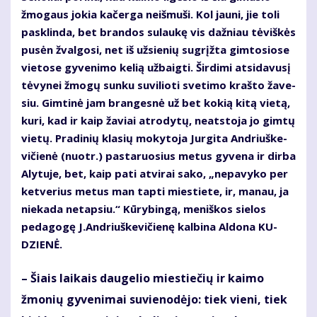
žmo­gaus jo­kia ka­čer­ga ne­iš­mu­ši. Kol jau­ni, jie to­li
pa­sklin­da, bet bran­dos su­lau­kę vis daž­niau tė­viš­kės
pu­sėn žval­go­si, net iš už­sie­nių su­grįž­ta gim­to­sio­se
vie­to­se gy­ve­ni­mo ke­lią už­baig­ti. Šir­di­mi at­si­da­vu­sį
tė­vy­nei žmo­gų sun­ku su­vi­lio­ti sve­ti­mo kraš­to ža­ve­
siu. Gim­ti­nė jam bran­ges­nė už bet ko­kią ki­tą vie­tą,
ku­ri, kad ir kaip ža­viai at­ro­dy­tų, ne­at­sto­ja jo gim­tų
vie­tų. Pradinių klasių mokytoja Jur­gi­ta An­driuš­ke­
vi­čie­nė (nuotr.) pas­ta­ruo­sius me­tus gy­ve­na ir dir­ba
Aly­tu­je, bet, kaip pa­ti at­vi­rai sa­ko, „ne­pa­vy­ko per
ket­ve­rius me­tus man tap­ti mies­tie­te, ir, ma­nau, ja
nie­ka­da ne­tap­siu.“ Kūrybingą, meniškos sielos
pedagogę J.An­driuš­ke­vi­čie­nę kal­bi­na Al­do­na KU­
DZIE­NĖ.
– Šiais laikais daugelio miestiečių ir kaimo
žmonių gyvenimai suvienodėjo: tiek vieni, tiek