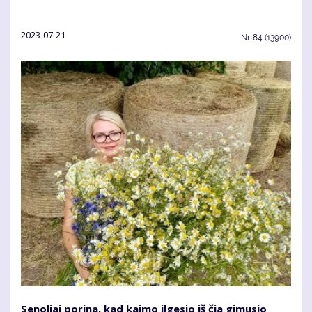
2023-07-21
Nr.
84 (13900)
Se­no­liai po­ri­na, kad kai­mo il­ge­sio iš čia gi­mu­sio