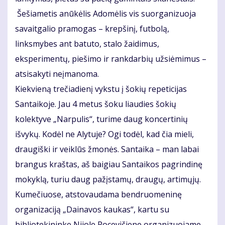
Šešiametis anūkėlis Adomėlis vis suorganizuoja
savaitgalio pramogas – krepšinį, futbolą,
linksmybes ant batuto, stalo žaidimus,
eksperimentų, piešimo ir rankdarbių užsiėmimus –
atsisakyti neįmanoma.
Kiekvieną trečiadienį vykstu į šokių repeticijas
Santaikoje. Jau 4 metus šoku liaudies šokių
kolektyve „Narpulis“, turime daug koncertinių
išvykų. Kodėl ne Alytuje? Ogi todėl, kad čia mieli,
draugiški ir veiklūs žmonės. Santaika – man labai
brangus kraštas, aš baigiau Santaikos pagrindinę
mokyklą, turiu daug pažįstamų, draugų, artimųjų.
Kumečiuose, atstovaudama bendruo­meninę
organizaciją „Dainavos kaukas“, kartu su
bibliotekininke Nijole Pocevičiene organizuojame