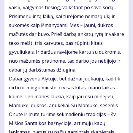
vaisių valgymas tiesiog, vaikštant po savo sodą...
Prisimenu ir tą laiką, kai turėjome nemažą ūkį ir
sukomės kaip išmanydami. Mes – jauni, dukros
mažutės dar buvo. Prieš darbą ankstų rytą ir vakare
teko melžti tris karvutes, pasirūpinti kitais
gyvuliukais. Ir daržus ravėjome kartu su dukromis,
nuo mažumės pratinome, tad darbo jos nebijojo ir
dabar jų darbštumas džiugina.
Dabar gyvenu Alytuje, bet dažnai juokauju, kad tik
dirbu ir miegu mieste, o visas kitas mano laikas –
kaime. Ten manęs laukia, kaip jau esu minėjusi,
Mamukė, dukros, anūkėliai. Su Mamuke, sesėmis
Onute ir Irute turime sekmadienių tradicijas – šv.
Mišios Santaikos bažnyčioje, artimųjų kapų
lankymas, pietūs su pačių gamintais skanėstais.