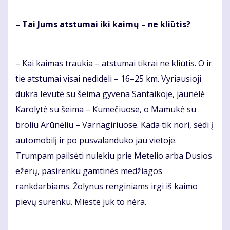
– Tai Jums atstumai iki kaimų – ne kliūtis?
– Kai kaimas traukia – atstumai tikrai ne kliūtis. O ir
tie atstumai visai nedideli – 16–25 km. Vyriausioji
dukra Ievutė su šeima gyvena Santaikoje, jaunėlė
Karolytė su šeima – Kumečiuose, o Mamukė su
broliu Arūnėliu – Varnagiriuose. Kada tik nori, sėdi į
automobilį ir po pusvalanduko jau vietoje.
Trumpam pailsėti nulekiu prie Metelio arba Dusios
ežerų, pasirenku gamtinės medžiagos
rankdarbiams. Žolynus renginiams irgi iš kaimo
pievų surenku. Mieste juk to nėra.