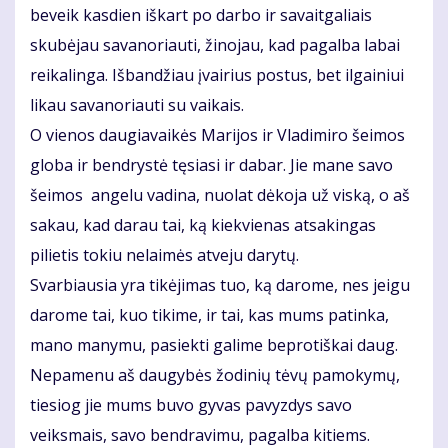
beveik kasdien iškart po darbo ir savaitgaliais
skubėjau savanoriauti, žinojau, kad pagalba labai
reikalinga. Išbandžiau įvairius postus, bet ilgainiui
likau savanoriauti su vaikais.
O vienos daugiavaikės Marijos ir Vladimiro šeimos
globa ir bendrystė tęsiasi ir dabar. Jie mane savo
šeimos angelu vadina, nuolat dėkoja už viską, o aš
sakau, kad darau tai, ką kiekvienas atsakingas
pilietis tokiu nelaimės atveju darytų.
Svarbiausia yra tikėjimas tuo, ką darome, nes jeigu
darome tai, kuo tikime, ir tai, kas mums patinka,
mano manymu, pasiekti galime beprotiškai daug.
Nepamenu aš daugybės žodinių tėvų pamokymų,
tiesiog jie mums buvo gyvas pavyzdys savo
veiksmais, savo bendravimu, pagalba kitiems.