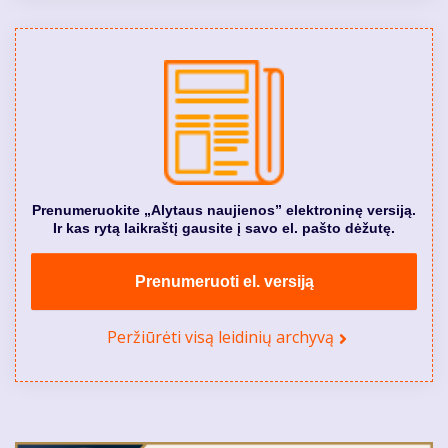
Prenumeruokite „Alytaus naujienos” elektroninę versiją.
Ir kas rytą laikraštį gausite į savo el. pašto dėžutę.
Prenumeruoti el. versiją
Peržiūrėti visą leidinių archyvą