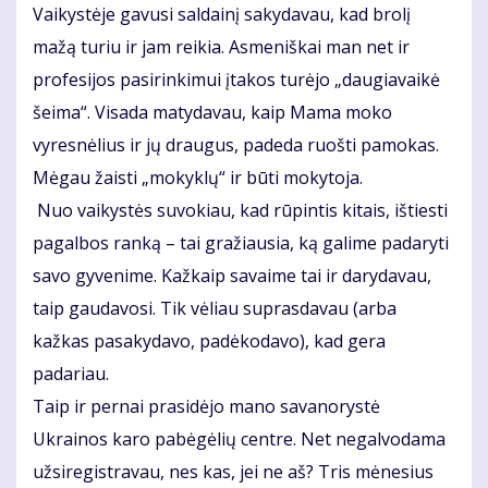
Vaikystėje gavusi saldainį sakydavau, kad brolį
mažą turiu ir jam reikia. Asmeniškai man net ir
profesijos pasirinkimui įtakos turėjo „daugiavaikė
šeima“. Visada matydavau, kaip Mama moko
vyresnėlius ir jų draugus, padeda ruošti pamokas.
Mėgau žaisti „mokyklų“ ir būti mokytoja.
Nuo vaikystės suvokiau, kad rūpintis kitais, ištiesti
pagalbos ranką – tai gražiausia, ką galime padaryti
savo gyvenime. Kažkaip savaime tai ir darydavau,
taip gaudavosi. Tik vėliau suprasdavau (arba
kažkas pasakydavo, padėkodavo), kad gera
padariau.
Taip ir pernai prasidėjo mano savanorystė
Ukrainos karo pabėgėlių centre. Net negalvodama
užsiregistravau, nes kas, jei ne aš? Tris mėnesius