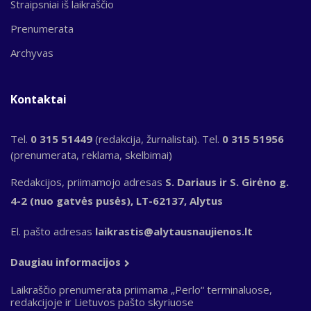
Straipsniai iš laikraščio
Prenumerata
Archyvas
Kontaktai
Tel.
0 315 51449
(redakcija, žurnalistai). Tel.
0 315 51956
(prenumerata, reklama, skelbimai)
Redakcijos, priimamojo adresas
S. Dariaus ir S. Girėno g.
4-2 (nuo gatvės pusės), LT-62137, Alytus
El. pašto adresas
laikrastis@alytausnaujienos.lt
Daugiau informacijos
Laikraščio prenumerata priimama „Perlo“ terminaluose,
redakcijoje ir Lietuvos pašto skyriuose