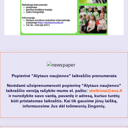
Popierinė "Alytaus naujienos" laikraščio prenumerata
Norėdami užsiprenumeruoti popierinę "Alytaus naujienos"
laikraščio versiją rašykite mums el. paštu:
skelbimai@ana.lt
ir nurodykite savo vardą, pavardę ir adresą, kuriuo turėtų
būti pristatomas laikraštis. Kai tik gausime jūsų laišką,
informuosime Jus dėl tolimesnių žingsnių.