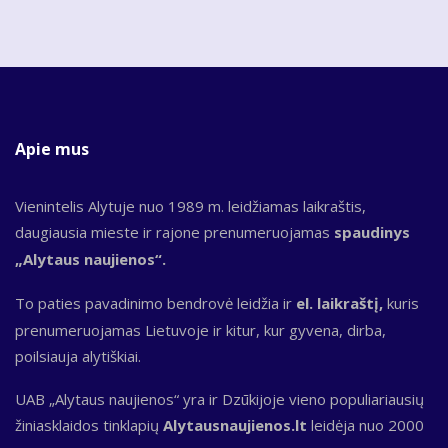
Apie mus
Vienintelis Alytuje nuo 1989 m. leidžiamas laikraštis,
daugiausia mieste ir rajone prenumeruojamas
spaudinys
„Alytaus naujienos“.
To paties pavadinimo bendrovė leidžia ir
el. laikraštį,
kuris
prenumeruojamas Lietuvoje ir kitur, kur gyvena, dirba,
poilsiauja alytiškiai.
UAB „Alytaus naujienos“ yra ir Dzūkijoje vieno populiariausių
žiniasklaidos tinklapių
Alytausnaujienos.lt
leidėja nuo 2000