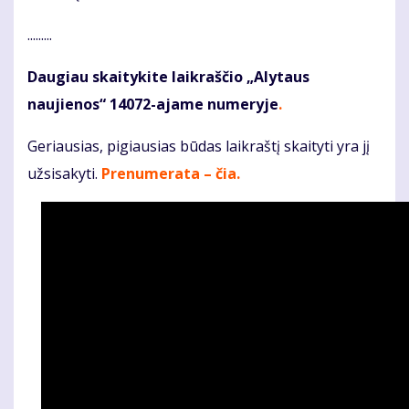
.........
Daugiau skaitykite laikraščio „Alytaus
naujienos“ 14072-ajame numeryje
.
Geriausias, pigiausias būdas laikraštį skaityti yra jį
užsisakyti.
Prenumerata – čia.