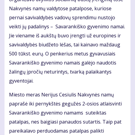
Nakvynės namų valdytose patalpose, kuriose
pernai savivaldybės vadovų sprendimu nustojo
veikti jų padalinys – Savarankiško gyvenimo namai.
Jie viename iš aukštų buvo įrengti už europines ir
savivaldybės biudžeto lėšas, tai kainavo maždaug
500 tūkst. eurų. O penkerius metus gyvavusiais
Savarankiško gyvenimo namais galėjo naudotis
žalingų įpročių neturintys, tvarką palaikantys
gyventojai.
Miesto meras Nerijus Cesiulis Nakvynės namų
paprašė iki pernykštės gegužės 2-osios atlaisvinti
Savarankiško gyvenimo namams suteiktas
patalpas, nes baigiasi panaudos sutartis. Taip pat
pareikalavo perduodamas patalpas palikti