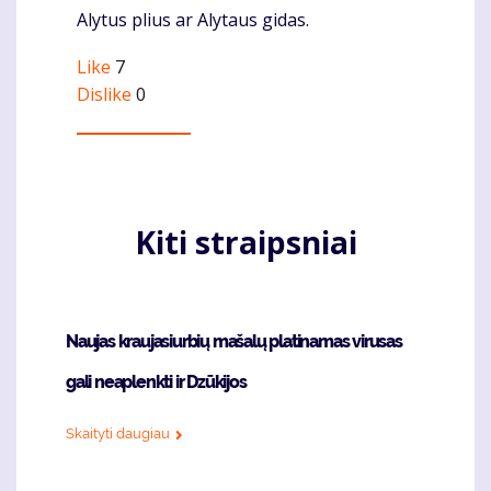
Alytus plius ar Alytaus gidas.
Like
7
Dislike
0
Kiti straipsniai
Naujas kraujasiurbių mašalų platinamas virusas
gali neaplenkti ir Dzūkijos
Skaityti daugiau