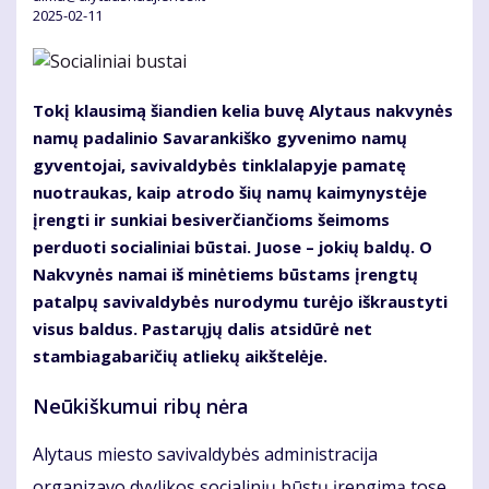
2025-02-11
Tokį klausimą šiandien kelia buvę Alytaus nakvynės
namų padalinio Savarankiško gyvenimo namų
gyventojai, savivaldybės tinklalapyje pamatę
nuotraukas, kaip atrodo šių namų kaimynystėje
įrengti ir sunkiai besiverčiančioms šeimoms
perduoti socialiniai būstai. Juose – jokių baldų. O
Nakvynės namai iš minėtiems būstams įrengtų
patalpų savivaldybės nurodymu turėjo iškraustyti
visus baldus. Pastarųjų dalis atsidūrė net
stambiagabaričių atliekų aikštelėje.
Neūkiškumui ribų nėra
Alytaus miesto savivaldybės administracija
organizavo dvylikos socialinių būstų įrengimą tose