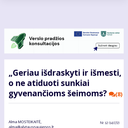
Pereiti
į
pagrindinį
turinį
„Geriau išdraskyti ir išmesti,
o ne atiduoti sunkiai
gyvenančioms šeimoms?
(8)
Alma MOSTEIKAITĖ,
Nr.
12 (14072)
alma@alytausnaujienos.lt