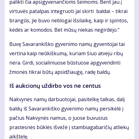
palikti čia apsigyvenančioms šeimoms. Bent jau į
virtuvės patalpas integruoti jai skirti baldai – tikrai
brangūs, jie buvo neblogai išsilaikę, kaip ir spintos,
kėdės ar komodos. Bet mūsų niekas negirdėjo.“
Buvę Savarankiško gyvenimo namų gyventojai tai
vertina kaip neūkiškumą, kuriam šiuo atveju ribų
nėra. Girdi, socialiniuose būstuose apgyvendinti
žmonės tikrai būtų apsidžiaugę, radę baldų.
Iš aukcionų uždirbo vos ne centus
Nakvynės namų darbuotojai, pasitelkę talkas, dalį
baldų iš Savarankiško gyvenimo namų persikėlė į
pačius Nakvynės namus, o juose buvusius
prastesnės būklės išvežė į stambiagabaričių atliekų
aikštelę.