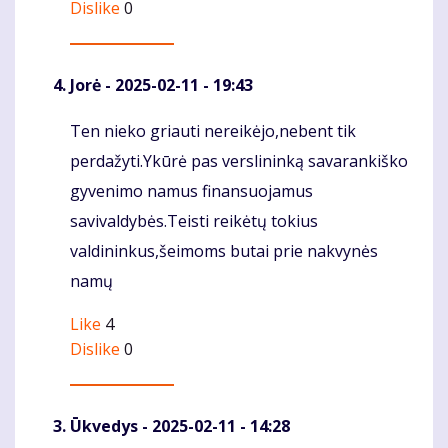
Dislike
0
Jorė
- 2025-02-11 - 19:43
Ten nieko griauti nereikėjo,nebent tik
Komentaras
perdažyti.Ykūrė pas verslininką savarankiško
gyvenimo namus finansuojamus
savivaldybės.Teisti reikėtų tokius
valdininkus,šeimoms butai prie nakvynės
namų
Like
4
Dislike
0
Ūkvedys
- 2025-02-11 - 14:28