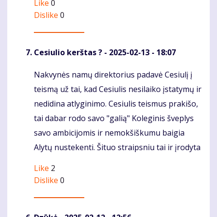
Like
0
Dislike
0
Cesiulio kerštas ?
- 2025-02-13 - 18:07
Nakvynės namų direktorius padavė Cesiulį į
Komentaras
teismą už tai, kad Cesiulis nesilaiko įstatymų ir
nedidina atlyginimo. Cesiulis teismus prakišo,
tai dabar rodo savo "galią" Koleginis šveplys
savo ambicijomis ir nemokšiškumu baigia
Alytų nustekenti. Šituo straipsniu tai ir įrodyta
Like
2
Dislike
0