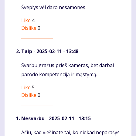
Šveplys vėl daro nesamones
Komentaras
Like
4
Dislike
0
Taip
- 2025-02-11 - 13:48
Svarbu gražus prieš kameras, bet darbai
Komentaras
parodo kompetenciją ir mąstymą.
Like
5
Dislike
0
Nesvarbu
- 2025-02-11 - 13:15
Ačiū, kad viešinate tai, ko niekad neparašys
Komentaras