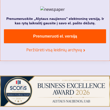
Prenumeruokite „Alytaus naujienos” elektroninę versiją. Ir
kas rytą laikraštį gausite į savo el. pašto dėžutę.
Prenumeruoti el. versiją
Peržiūrėti visą leidinių archyvą