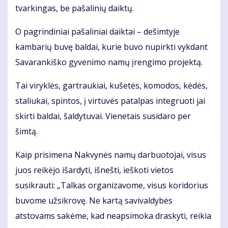
tvarkingas, be pašalinių daiktų.
O pagrindiniai pašaliniai daiktai – dešimtyje
kambarių buvę baldai, kurie buvo nupirkti vykdant
Savarankiško gyvenimo namų įrengimo projektą.
Tai viryklės, gartraukiai, kušetės, komodos, kėdės,
staliukai, spintos, į virtuvės patalpas integruoti jai
skirti baldai, šaldytuvai. Vienetais susidaro per
šimtą.
Kaip prisimena Nakvynės namų darbuotojai, visus
juos reikėjo išardyti, išnešti, ieškoti vietos
susikrauti: „Talkas organizavome, visus koridorius
buvome užsikrovę. Ne kartą savivaldybės
atstovams sakėme, kad neapsimoka draskyti, reikia