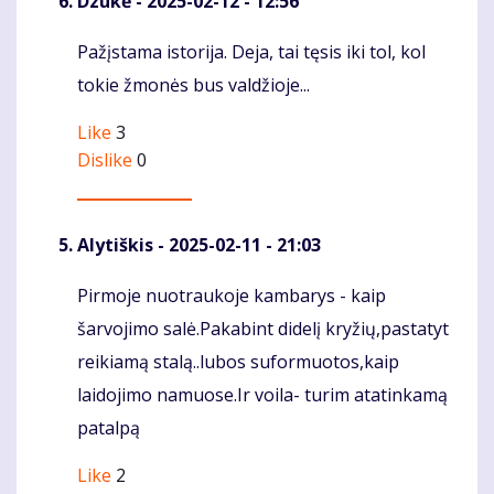
Dzūkė
- 2025-02-12 - 12:56
Pažįstama istorija. Deja, tai tęsis iki tol, kol
Komentaras
tokie žmonės bus valdžioje...
Like
3
Dislike
0
Alytiškis
- 2025-02-11 - 21:03
Pirmoje nuotraukoje kambarys - kaip
Komentaras
šarvojimo salė.Pakabint didelį kryžių,pastatyt
reikiamą stalą..lubos suformuotos,kaip
laidojimo namuose.Ir voila- turim atatinkamą
patalpą
Like
2