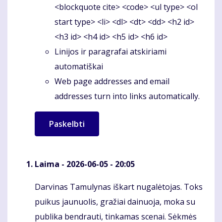
<blockquote cite> <code> <ul type> <ol
start type> <li> <dl> <dt> <dd> <h2 id>
<h3 id> <h4 id> <h5 id> <h6 id>
Linijos ir paragrafai atskiriami
automatiškai
Web page addresses and email
addresses turn into links automatically.
Laima
- 2026-06-05 - 20:05
Darvinas Tamulynas iškart nugalėtojas. Toks
Komentaras
puikus jaunuolis, gražiai dainuoja, moka su
publika bendrauti, tinkamas scenai. Sėkmės