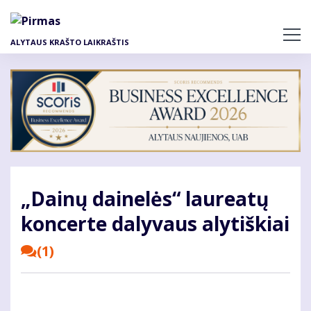
Pereiti
į
pagrindinį
ALYTAUS KRAŠTO LAIKRAŠTIS
turinį
„Dainų dainelės“ laureatų
koncerte dalyvaus alytiškiai
(1)