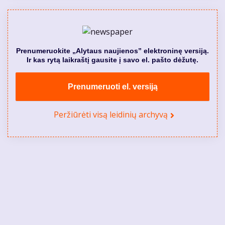
Prenumeruokite „Alytaus naujienos” elektroninę versiją.
Ir kas rytą laikraštį gausite į savo el. pašto dėžutę.
Prenumeruoti el. versiją
Peržiūrėti visą leidinių archyvą