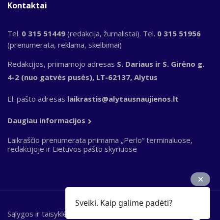
Kontaktai
Tel.
0 315 51449
(redakcija, žurnalistai). Tel.
0 315 51956
(prenumerata, reklama, skelbimai)
Redakcijos, priimamojo adresas
S. Dariaus ir S. Girėno g.
4-2 (nuo gatvės pusės), LT-62137, Alytus
El. pašto adresas
laikrastis@alytausnaujienos.lt
Daugiau informacijos
Laikraščio prenumerata priimama „Perlo“ terminaluose,
redakcijoje ir Lietuvos pašto skyriuose
Sveiki. Kaip galime padėti?
Sąlygos ir taisyklės
Bottom