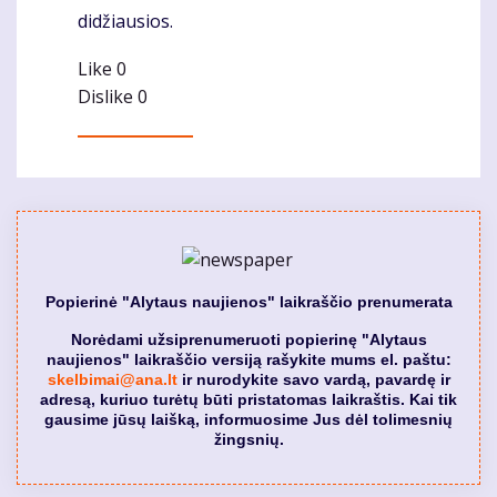
didžiausios.
Like
0
Dislike
0
Popierinė "Alytaus naujienos" laikraščio prenumerata
Norėdami užsiprenumeruoti popierinę "Alytaus
naujienos" laikraščio versiją rašykite mums el. paštu:
skelbimai@ana.lt
ir nurodykite savo vardą, pavardę ir
adresą, kuriuo turėtų būti pristatomas laikraštis. Kai tik
gausime jūsų laišką, informuosime Jus dėl tolimesnių
žingsnių.