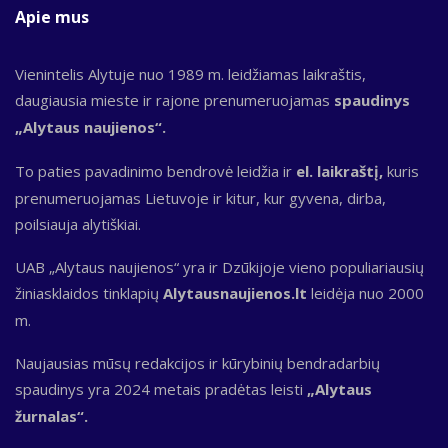
Apie mus
Vienintelis Alytuje nuo 1989 m. leidžiamas laikraštis,
daugiausia mieste ir rajone prenumeruojamas
spaudinys
„Alytaus naujienos“.
To paties pavadinimo bendrovė leidžia ir
el. laikraštį,
kuris
prenumeruojamas Lietuvoje ir kitur, kur gyvena, dirba,
poilsiauja alytiškiai.
UAB „Alytaus naujienos“ yra ir Dzūkijoje vieno populiariausių
žiniasklaidos tinklapių
Alytausnaujienos.lt
leidėja nuo 2000
m.
Naujausias mūsų redakcijos ir kūrybinių bendradarbių
spaudinys yra 2024 metais pradėtas leisti
„Alytaus
žurnalas“.