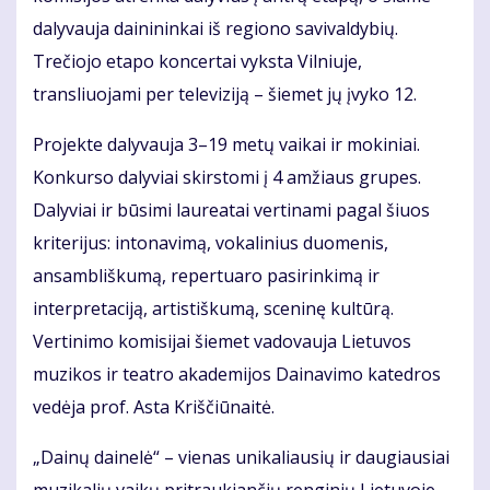
dalyvauja dainininkai iš regiono savivaldybių.
Trečiojo etapo koncertai vyksta Vilniuje,
transliuojami per televiziją – šiemet jų įvyko 12.
Projekte dalyvauja 3–19 metų vaikai ir mokiniai.
Konkurso dalyviai skirstomi į 4 amžiaus grupes.
Dalyviai ir būsimi laureatai vertinami pagal šiuos
kriterijus: intonavimą, vokalinius duomenis,
ansambliškumą, repertuaro pasirinkimą ir
interpretaciją, artistiškumą, sceninę kultūrą.
Vertinimo komisijai šiemet vadovauja Lietuvos
muzikos ir teatro akademijos Dainavimo katedros
vedėja prof. Asta Kriščiūnaitė.
„Dainų dainelė“ – vienas unikaliausių ir daugiausiai
muzikalių vaikų pritraukiančių renginių Lietuvoje.