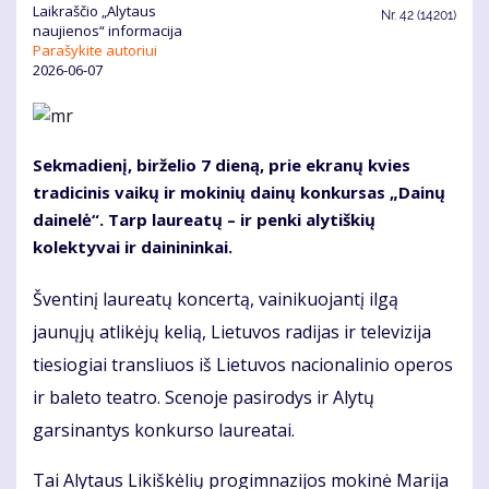
Laikraščio „Alytaus
Nr.
42 (14201)
naujienos“ informacija
Parašykite autoriui
2026-06-07
Sekmadienį, birželio 7 dieną, prie ekranų kvies
tradicinis vaikų ir mokinių dainų konkursas „Dainų
dainelė“. Tarp laureatų – ir penki alytiškių
kolektyvai ir dainininkai.
Šventinį laureatų koncertą, vainikuojantį ilgą
jaunųjų atlikėjų kelią, Lietuvos radijas ir televizija
tiesiogiai transliuos iš Lietuvos nacionalinio operos
ir baleto teatro. Scenoje pasirodys ir Alytų
garsinantys konkurso laureatai.
Tai Alytaus Likiškėlių progimnazijos mokinė Marija