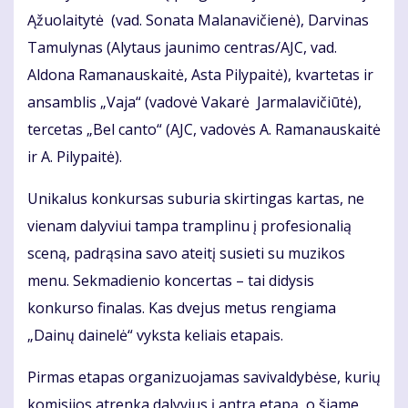
Ąžuolaitytė (vad. Sonata Malanavičienė), Darvinas
Tamulynas (Alytaus jaunimo centras/AJC, vad.
Aldona Ramanauskaitė, Asta Pilypaitė), kvartetas ir
ansamblis „Vaja“ (vadovė Vakarė Jarmalavičiūtė),
tercetas „Bel canto“ (AJC, vadovės A. Ramanauskaitė
ir A. Pilypaitė).
Unikalus konkursas suburia skirtingas kartas, ne
vienam dalyviui tampa tramplinu į profesionalią
sceną, padrąsina savo ateitį susieti su muzikos
menu. Sekmadienio koncertas – tai didysis
konkurso finalas. Kas dvejus metus rengiama
„Dainų dainelė“ vyksta keliais etapais.
Pirmas etapas organizuojamas savivaldybėse, kurių
komisijos atrenka dalyvius į antrą etapą, o šiame