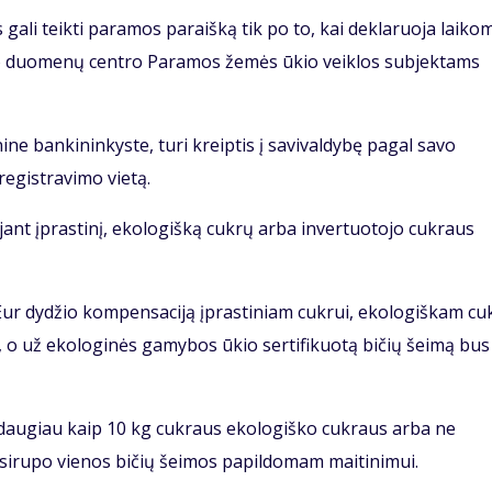
s gali teikti paramos paraišką tik po to, kai deklaruoja laiko
o duomenų centro Paramos žemės ūkio veiklos subjektams
nine bankininkyste, turi kreiptis į savivaldybę pagal savo
egistravimo vietą.
jant įprastinį, ekologišką cukrų arba invertuotojo cukraus
 Eur dydžio kompensaciją įprastiniam cukrui, ekologiškam cu
i, o už ekologinės gamybos ūkio sertifikuotą bičių šeimą bus
 daugiau kaip 10 kg cukraus ekologiško cukraus arba ne
 sirupo vienos bičių šeimos papildomam maitinimui.