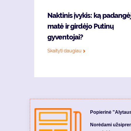
Naktinis įvykis: ką padangė
matė ir girdėjo Putinų
gyventojai?
Skaityti daugiau
Popierinė "Alytau
Norėdami užsiprenu