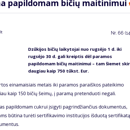
ma papildomam bičių maitinimui
lt
Nr.
66 (1
Dzūkijos bičių laikytojai nuo rugsėjo 1 d. iki
rugsėjo 30 d. gali kreiptis dėl paramos
papildomam bičių maitinimui – tam šiemet ski
daugiau kaip 750 tūkst. Eur.
irtos einamaisiais metais iki paramos paraiškos pateikimo
ugiau kaip 150 bičių šeimų, į paramą pretenduoti negali.
idas papildomam cukrui įsigyti pagrindžiančius dokumentus,
 būtina turėti sertifikavimo institucijos išduotą sertifikatą
umentus.