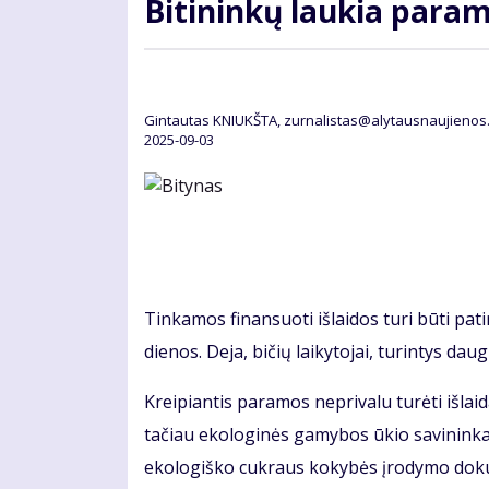
Bitininkų laukia para
Gin­tau­tas KNIUKŠ­TA, zurnalistas@alytausnaujienos.
2025-09-03
Tinkamos finansuoti išlaidos turi būti pat
dienos. Deja, bičių laikytojai, turintys da
Kreipiantis paramos neprivalu turėti išla
tačiau ekologinės gamybos ūkio savininkams
ekologiško cukraus kokybės įrodymo dok