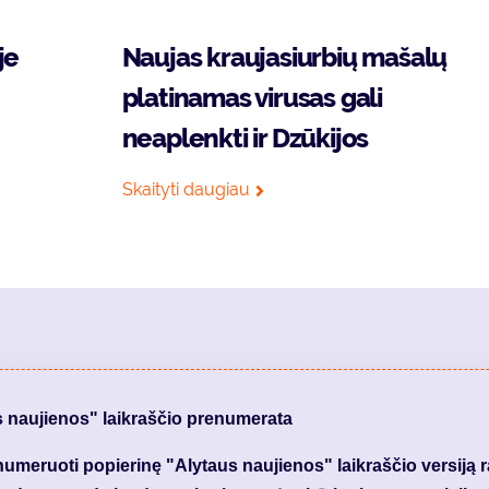
je
Naujas kraujasiurbių mašalų
platinamas virusas gali
neaplenkti ir Dzūkijos
Skaityti daugiau
s naujienos" laikraščio prenumerata
meruoti popierinę "Alytaus naujienos" laikraščio versiją 