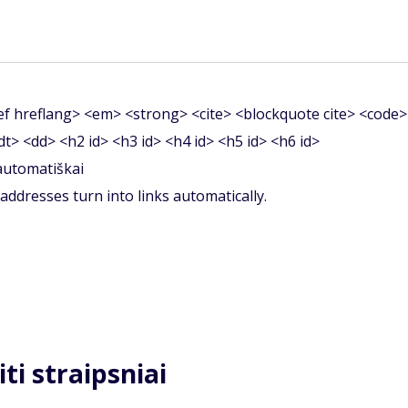
f hreflang> <em> <strong> <cite> <blockquote cite> <code>
<dt> <dd> <h2 id> <h3 id> <h4 id> <h5 id> <h6 id>
 automatiškai
ddresses turn into links automatically.
iti straipsniai