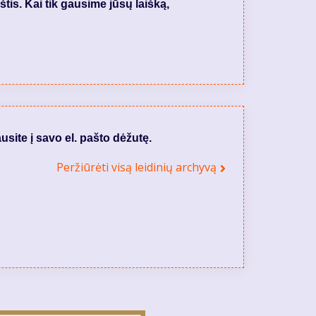
tis. Kai tik gausime jūsų laišką,
usite į savo el. pašto dėžutę.
Peržiūrėti visą leidinių archyvą