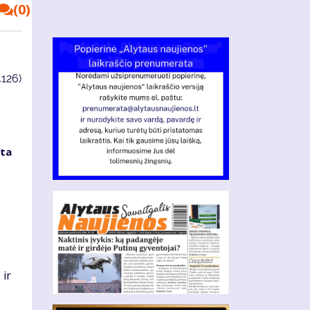
(0)
4126)
rta
 ir