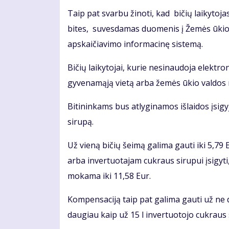
Taip pat svarbu žinoti, kad bičių laikytoja
bites, suvesdamas duomenis į Žemės ūki
apskaičiavimo informacinę sistemą.
Bičių laikytojai, kurie nesinaudoja elektro
gyvenamąją vietą arba žemės ūkio valdos r
Bitininkams bus atlyginamos išlaidos įsigy
sirupą.
Už vieną bičių šeimą galima gauti iki 5,79
arba invertuotajam cukraus sirupui įsigyt
mokama iki 11,58 Eur.
Kompensaciją taip pat galima gauti už ne
daugiau kaip už 15 l invertuotojo cukraus