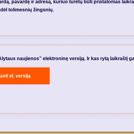
dą, pavardę ir adresą, kuriuo turėtų būti pristatomas laikraš
dėl tolimesnių žingsnių.
taus naujienos” elektroninę versiją. Ir kas rytą laikraštį ga
ti el. versiją