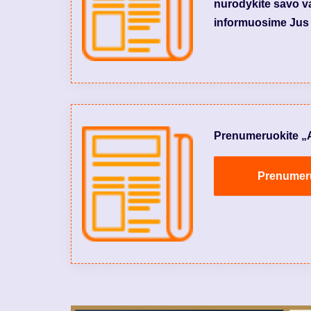
nurodykite savo var
informuosime Jus 
Prenumeruokite „Aly
Prenumeruo