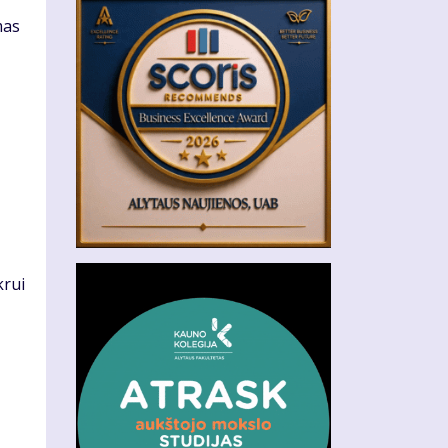
mas
krui