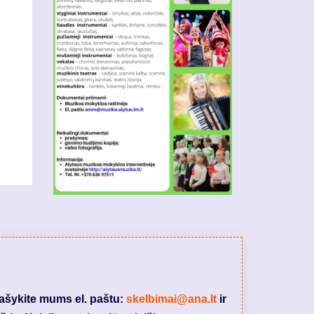
rašykite mums el. paštu:
skelbimai@ana.lt
ir