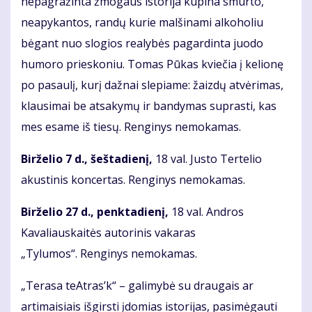
nepagražinta žmogaus istorija kupina smurto,
neapykantos, randų kurie malšinami alkoholiu
bėgant nuo slogios realybės pagardinta juodo
humoro prieskoniu. Tomas Pūkas kviečia į kelionę
po pasaulį, kurį dažnai slepiame: žaizdų atvėrimas,
klausimai be atsakymų ir bandymas suprasti, kas
mes esame iš tiesų. Renginys nemokamas.
Birželio 7 d., šeštadienį,
18 val. Justo Tertelio
akustinis koncertas. Renginys nemokamas.
Birželio 27 d., penktadienį,
18 val. Andros
Kavaliauskaitės autorinis vakaras
„Tylumos“. Renginys nemokamas.
„Terasa teAtras’k“ – galimybė su draugais ar
artimaisiais išgirsti įdomias istorijas, pasimėgauti