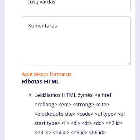
Jūsų vardas
Komentaras
Apie teksto formatus
Ribotas HTML
Leidžiamos HTML žymės: <a href
hreflang> <em> <strong> <cite>
<blockquote cite> <code> <ul type> <ol
start type> <li> <dl> <dt> <dd> <h2 id>
<h3 id> <h4 id> <h5 id> <h6 id>