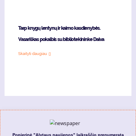
Tarp knygų lentynų ir kaimo kasdienybės.
Vasariškas pokalbis su bibliotekininke Daiva
Skaityti daugiau
Popierinė "Alytaus naujienos" laikraščio prenumerata