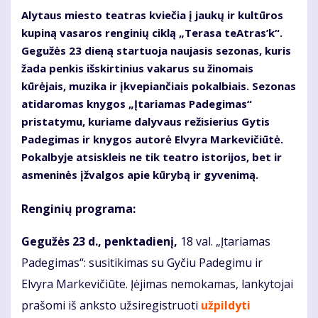
Alytaus miesto teatras kviečia į jaukų ir kultūros
kupiną vasaros renginių ciklą „Terasa teAtras’k“.
Gegužės 23 dieną startuoja naujasis sezonas, kuris
žada penkis išskirtinius vakarus su žinomais
kūrėjais, muzika ir įkvepiančiais pokalbiais. Sezonas
atidaromas knygos „Įtariamas Padegimas“
pristatymu, kuriame dalyvaus režisierius Gytis
Padegimas ir knygos autorė Elvyra Markevičiūtė.
Pokalbyje atsiskleis ne tik teatro istorijos, bet ir
asmeninės įžvalgos apie kūrybą ir gyvenimą.
Renginių programa:
Gegužės 23 d., penktadienį,
18 val. „Įtariamas
Padegimas“: susitikimas su Gyčiu Padegimu ir
Elvyra Markevičiūte. Įėjimas nemokamas, lankytojai
prašomi iš anksto užsiregistruoti
užpildyti