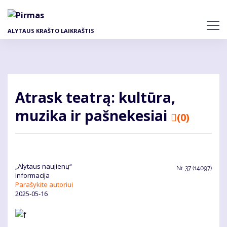
Pereiti
į
pagrindinį
ALYTAUS KRAŠTO LAIKRAŠTIS
turinį
Atrask teatrą: kultūra,
muzika ir pašnekesiai
(0)
„Alytaus naujienų“
Nr.
37 (14097)
informacija
Parašykite autoriui
2025-05-16