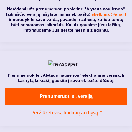
Norėdami užsiprenumeruoti popierinę "Alytaus naujienos"
laikraščio versiją rašykite mums el. paštu:
skelbimai@ana.lt
ir nurodykite savo vardą, pavardę ir adresą, kuriuo turėtų
būti pristatomas laikraštis. Kai tik gausime jūsų laišką,
informuosime Jus dėl tolimesnių žingsnių.
Prenumeruokite „Alytaus naujienos” elektroninę versiją. Ir
kas rytą laikraštį gausite į savo el. pašto dėžutę.
Prenumeruoti el. versiją
Peržiūrėti visą leidinių archyvą