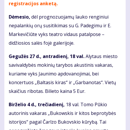
registracijos anketą.
Dėmesio,
dėl prognozuojamų lauko renginiui
nepalankių orų susitikimas su G. Padegimu ir E.
Markevičiūte vyks teatro vidaus patalpose –
didžiosios salės fojė galerijoje.
Gegužės 27 d., antradienį, 18 val.
Alytaus miesto
savivaldybės mokinių tarybos akustinis vakaras,
kuriame vyks Jaunimo apdovanojimai, bei
koncertuos „Baltasis kiras“ ir „Garbanotas“. Vietų
skaičius ribotas. Bilieto kaina 5 Eur.
Birželio 4 d., trečiadienį,
18 val. Tomo Pūkio
autorinis vakaras „Bukowskis ir kitos beprotybės
istorijos“ pagal Čarlzo Bukovskio kūrybą. Tai