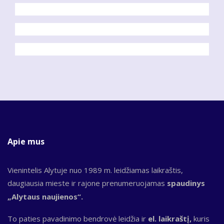
Apie mus
Vienintelis Alytuje nuo 1989 m. leidžiamas laikraštis,
daugiausia mieste ir rajone prenumeruojamas
spaudinys
„Alytaus naujienos“.
To paties pavadinimo bendrovė leidžia ir
el. laikraštį,
kuris