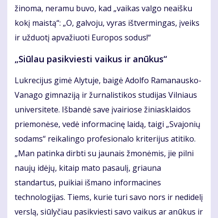
žinoma, neramu buvo, kad „vaikas valgo neaišku
kokį maistą“: „O, galvoju, vyras ištvermingas, įveiks
ir užduotį apvažiuoti Europos sodus!“
„Siūlau pasikviesti vaikus ir anūkus“
Lukrecijus gimė Alytuje, baigė Adolfo Ramanausko-
Vanago gimnaziją ir žurnalistikos studijas Vilniaus
universitete. Išbandė save įvairiose žiniasklaidos
priemonėse, vedė informacinę laidą, taigi „Svajonių
sodams“ reikalingo profesionalo kriterijus atitiko.
„Man patinka dirbti su jaunais žmonėmis, jie pilni
naujų idėjų, kitaip mato pasaulį, griauna
standartus, puikiai išmano informacines
technologijas. Tiems, kurie turi savo nors ir nedidelį
verslą, siūlyčiau pasikviesti savo vaikus ar anūkus ir