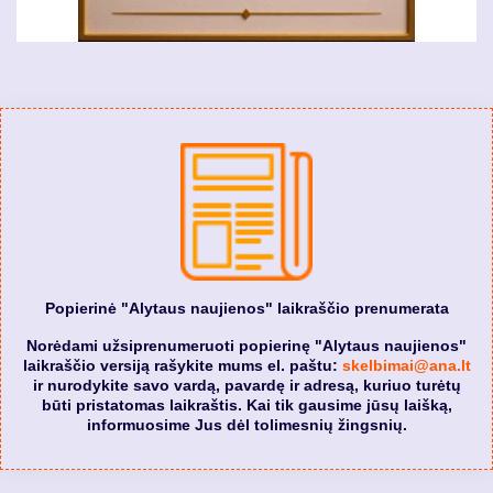
Popierinė "Alytaus naujienos" laikraščio prenumerata
Norėdami užsiprenumeruoti popierinę "Alytaus naujienos"
laikraščio versiją rašykite mums el. paštu:
skelbimai@ana.lt
ir nurodykite savo vardą, pavardę ir adresą, kuriuo turėtų
būti pristatomas laikraštis. Kai tik gausime jūsų laišką,
informuosime Jus dėl tolimesnių žingsnių.