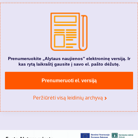
Prenumeruokite „Alytaus naujienos” elektroninę versiją. Ir
kas rytą laikraštį gausite į savo el. pašto dėžutę.
Prenumeruoti el. versiją
Peržiūrėti visą leidinių archyvą