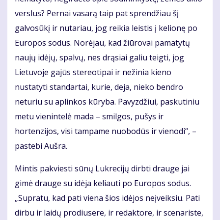
verslus? Pernai vasarą taip pat sprendžiau šį
galvosūkį ir nutariau, jog reikia leistis į kelionę po
Europos sodus. Norėjau, kad žiūrovai pamatytų
naujų idėjų, spalvų, nes drąsiai galiu teigti, jog
Lietuvoje gajūs stereotipai ir nežinia kieno
nustatyti standartai, kurie, deja, nieko bendro
neturiu su aplinkos kūryba. Pavyzdžiui, paskutiniu
metu vienintelė mada – smilgos, pušys ir
hortenzijos, visi tampame nuobodūs ir vienodi“, –
pastebi Aušra.
Mintis pakviesti sūnų Lukrecijų dirbti drauge jai
gimė drauge su idėja keliauti po Europos sodus.
„Supratu, kad pati viena šios idėjos neįveiksiu. Pati
dirbu ir laidų prodiusere, ir redaktore, ir scenariste,