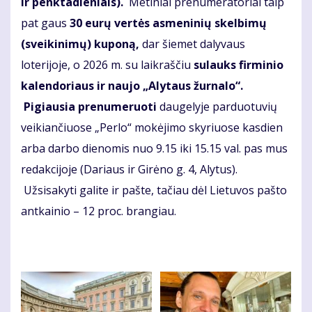
ir penktadieniais
).
Metiniai prenumeratoriai taip
pat gaus
30 eurų vertės asmeninių skelbimų
(sveikinimų) kuponą,
dar šiemet dalyvaus
loterijoje, o 2026 m. su laikraščiu
sul
auks firminio
kalendoriaus ir naujo „Alytaus žurnalo“.
Pigiausia prenumeruoti
daugelyje parduotuvių
veikiančiuose „Perlo“ mokėjimo skyriuose kasdien
arba darbo dienomis nuo 9.15 iki 15.15 val. pas mus
redakcijoje (Dariaus ir Girėno g. 4, Alytus).
Užsisakyti galite ir pašte, tačiau dėl Lietuvos pašto
antkainio – 12 proc. brangiau.