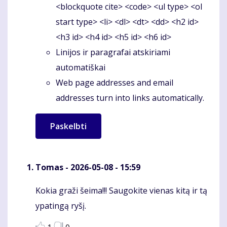
<blockquote cite> <code> <ul type> <ol
start type> <li> <dl> <dt> <dd> <h2 id>
<h3 id> <h4 id> <h5 id> <h6 id>
Linijos ir paragrafai atskiriami
automatiškai
Web page addresses and email
addresses turn into links automatically.
Tomas
- 2026-05-08 - 15:59
Kokia graži šeima!!! Saugokite vienas kitą ir tą
Komentaras
ypatingą ryšį.