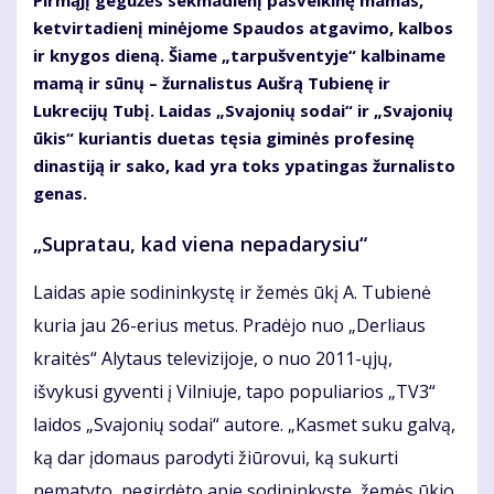
Pirmąjį gegužės sekmadienį pasveikinę mamas,
ketvirtadienį minėjome Spaudos atgavimo, kalbos
ir knygos dieną. Šiame „tarpušventyje“ kalbiname
mamą ir sūnų – žurnalistus Aušrą Tubienę ir
Lukrecijų Tubį. Laidas „Svajonių sodai“ ir „Svajonių
ūkis“ kuriantis duetas tęsia giminės profesinę
dinastiją ir sako, kad yra toks ypatingas žurnalisto
genas.
„Supratau, kad viena nepadarysiu“
Laidas apie sodininkystę ir žemės ūkį A. Tubienė
kuria jau 26-erius metus. Pradėjo nuo „Derliaus
kraitės“ Alytaus televizijoje, o nuo 2011-ųjų,
išvykusi gyventi į Vilniuje, tapo populiarios „TV3“
laidos „Svajonių sodai“ autore. „Kasmet suku galvą,
ką dar įdomaus parodyti žiūrovui, ką sukurti
nematyto, negirdėto apie sodininkystę, žemės ūkio