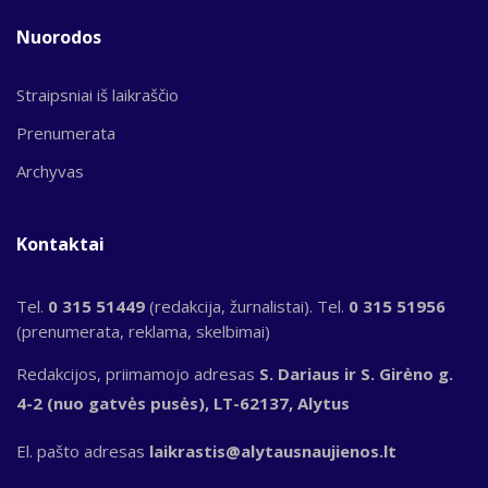
Nuorodos
Straipsniai iš laikraščio
Prenumerata
Archyvas
Kontaktai
Tel.
0 315 51449
(redakcija, žurnalistai). Tel.
0 315 51956
(prenumerata, reklama, skelbimai)
Redakcijos, priimamojo adresas
S. Dariaus ir S. Girėno g.
4-2 (nuo gatvės pusės), LT-62137, Alytus
El. pašto adresas
laikrastis@alytausnaujienos.lt