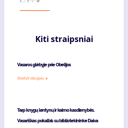
1
0
Kiti straipsniai
Vasaros glėbyje prie Obelijos
Skaityti daugiau
Tarp knygų lentynų ir kaimo kasdienybės.
Vasariškas pokalbis su bibliotekininke Daiva