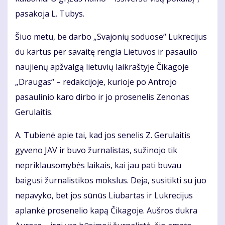
pasakoja L. Tubys.
Šiuo metu, be darbo „Svajonių soduose“ Lukrecijus
du kartus per savaitę rengia Lietuvos ir pasaulio
naujienų apžvalgą lietuvių laikraštyje Čikagoje
„Draugas“ – redakcijoje, kurioje po Antrojo
pasaulinio karo dirbo ir jo prosenelis Zenonas
Gerulaitis.
A. Tubienė apie tai, kad jos senelis Z. Gerulaitis
gyveno JAV ir buvo žurnalistas, sužinojo tik
nepriklausomybės laikais, kai jau pati buvau
baigusi žurnalistikos mokslus. Deja, susitikti su juo
nepavyko, bet jos sūnūs Liubartas ir Lukrecijus
aplankė prosenelio kapą Čikagoje. Aušros dukra