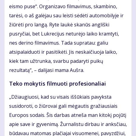
eismo puse“. Organizavo filmavimus, skambino,
tarėsi, o aš galėjau sau leisti sėdėti automobilyje ir
žiūrėti pro langą. Ryte laukė skanūs angliški
pusryčiai, bet Lukrecijus neturėjo laiko kramtyti,
nes derino filmavimus. Tada supratau: galiu
atsipalaiduoti ir pasitikėti. Jis neskaičiuoja laiko,
kiek tam užtrunka, svarbu padaryti puikų
rezultatą“, – dalijasi mama Aušra.
Teko mokytis filmuoti profesionaliai
„Džiaugiuosi, kad su visais iššūkiais pavyksta
susidoroti, o žiūrovai gali mėgautis gražiausiais
Europos sodais. Šis darbas atneša man kitokį pojūtį
apie save ir gyvenimą. Žurnalistu dirbau ir anksčiau,
būdavau matomas plačiajai visuomenei, pavyzdžiui,