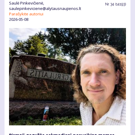
Saulė Pinkevičienė,
Nr.
34 (14193)
saulepinkeviciene@alytausnaujienos.lt
Parašykite autoriui
2026-05-08