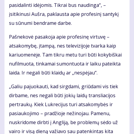
pasidalinti idėjomis. Tikrai bus naudinga“, –
įsitikinusi Aušra, paklausta apie profesinį santykį
su sūnumi bendrame darbe.
Pašnekovė pasakoja apie profesinę virtuvę –
atsakomybę, įtampą, nes televizijoje tvarka kaip
kariuomenėje. Tam tikru metu turi būti kokybiškai
nufilmuota, tinkamai sumontuota ir laiku pateikta
laida. Ir negali būti klaidų ar „nespėjau“.
„Galiu pajuokauti, kad sirgdami, griūdami vis tiek
dirbame, nes negali būti jokių laidų transliacijos
pertraukų. Kiek Lukrecijus turi atsakomybės ir
pasiaukojimo – pradžioje nežinojau. Pamenu,
nuskridome dirbti į Angliją, be problemų sėdo už
vairo ir visą dieną važiavo sau patenkintas kita