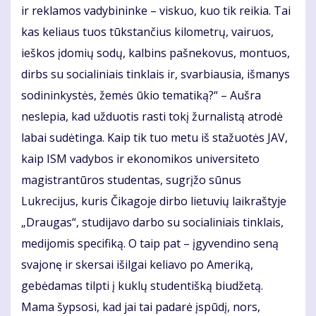
ir reklamos vadybininke – viskuo, kuo tik reikia. Tai
kas keliaus tuos tūkstančius kilometrų, vairuos,
ieškos įdomių sodų, kalbins pašnekovus, montuos,
dirbs su socialiniais tinklais ir, svarbiausia, išmanys
sodininkystės, žemės ūkio tematiką?“ – Aušra
neslepia, kad užduotis rasti tokį žurnalistą atrodė
labai sudėtinga. Kaip tik tuo metu iš stažuotės JAV,
kaip ISM vadybos ir ekonomikos universiteto
magistrantūros studentas, sugrįžo sūnus
Lukrecijus, kuris Čikagoje dirbo lietuvių laikraštyje
„Draugas“, studijavo darbo su socialiniais tinklais,
medijomis specifiką. O taip pat – įgyvendino seną
svajonę ir skersai išilgai keliavo po Ameriką,
gebėdamas tilpti į kuklų studentišką biudžetą.
Mama šypsosi, kad jai tai padarė įspūdį, nors,