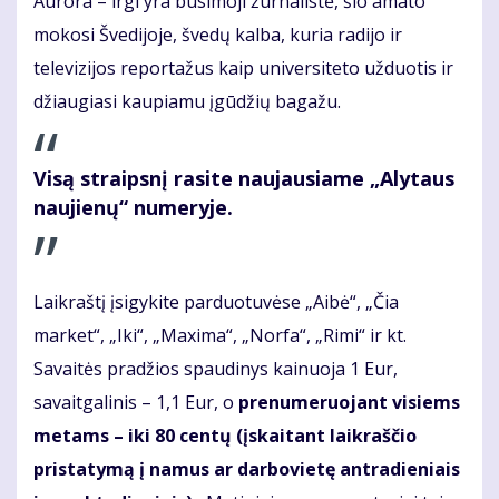
Aurora – irgi yra būsimoji žurnalistė, šio amato
mokosi Švedijoje, švedų kalba, kuria radijo ir
televizijos reportažus kaip universiteto užduotis ir
džiaugiasi kaupiamu įgūdžių bagažu.
Visą straipsnį rasite naujausiame „Alytaus
naujienų“ numeryje.
Laikraštį įsigykite parduotuvėse „Aibė“, „Čia
market“, „Iki“, „Maxima“, „Norfa“, „Rimi“ ir kt.
Savaitės pradžios spaudinys kainuoja 1 Eur,
savaitgalinis – 1,1 Eur, o
prenumeruojant visiems
metams – iki 80 centų
(įskaitant laikraščio
pristatymą į namus ar darbovietę
antradieniais