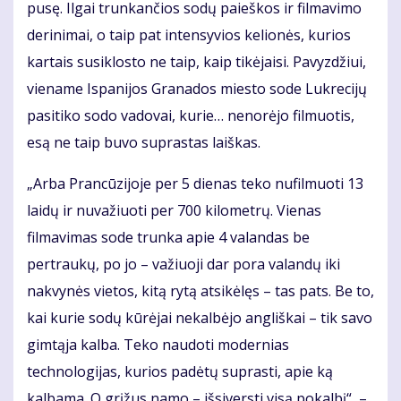
pusę. Ilgai trunkančios sodų paieškos ir filmavimo
derinimai, o taip pat intensyvios kelionės, kurios
kartais susiklosto ne taip, kaip tikėjaisi. Pavyzdžiui,
viename Ispanijos Granados miesto sode Lukrecijų
pasitiko sodo vadovai, kurie… nenorėjo filmuotis,
esą ne taip buvo suprastas laiškas.
„Arba Prancūzijoje per 5 dienas teko nufilmuoti 13
laidų ir nuvažiuoti per 700 kilometrų. Vienas
filmavimas sode trunka apie 4 valandas be
pertraukų, po jo – važiuoji dar pora valandų iki
nakvynės vietos, kitą rytą atsikėlęs – tas pats. Be to,
kai kurie sodų kūrėjai nekalbėjo angliškai – tik savo
gimtąja kalba. Teko naudoti modernias
technologijas, kurios padėtų suprasti, apie ką
kalbama. O grįžus namo – išsiversti visą pokalbį“, –