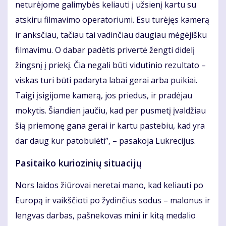
neturėjome galimybės keliauti į užsienį kartu su
atskiru filmavimo operatoriumi. Esu turėjęs kamerą
ir anksčiau, tačiau tai vadinčiau daugiau mėgėjišku
filmavimu. O dabar padėtis privertė žengti didelį
žingsnį į priekį. Čia negali būti vidutinio rezultato –
viskas turi būti padaryta labai gerai arba puikiai.
Taigi įsigijome kamerą, jos priedus, ir pradėjau
mokytis. Šiandien jaučiu, kad per pusmetį įvaldžiau
šią priemonę gana gerai ir kartu pastebiu, kad yra
dar daug kur patobulėti”, – pasakoja Lukrecijus.
Pasitaiko kuriozinių situacijų
Nors laidos žiūrovai neretai mano, kad keliauti po
Europą ir vaikščioti po žydinčius sodus – malonus ir
lengvas darbas, pašnekovas mini ir kitą medalio