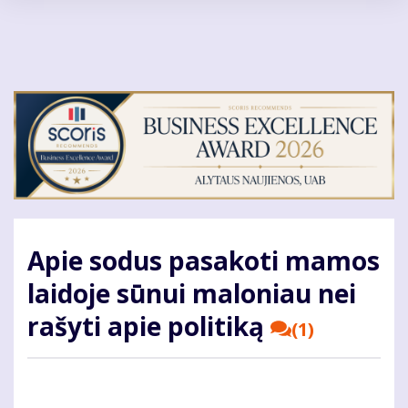
Pereiti
į
pagrindinį
turinį
Apie sodus pasakoti mamos
laidoje sūnui maloniau nei
rašyti apie politiką
(1)