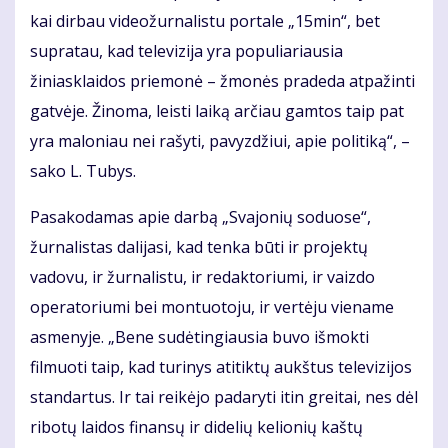
kai dirbau videožurnalistu portale „15min“, bet
supratau, kad televizija yra populiariausia
žiniasklaidos priemonė – žmonės pradeda atpažinti
gatvėje. Žinoma, leisti laiką arčiau gamtos taip pat
yra maloniau nei rašyti, pavyzdžiui, apie politiką“, –
sako L. Tubys.
Pasakodamas apie darbą „Svajonių soduose“,
žurnalistas dalijasi, kad tenka būti ir projektų
vadovu, ir žurnalistu, ir redaktoriumi, ir vaizdo
operatoriumi bei montuotoju, ir vertėju viename
asmenyje. „Bene sudėtingiausia buvo išmokti
filmuoti taip, kad turinys atitiktų aukštus televizijos
standartus. Ir tai reikėjo padaryti itin greitai, nes dėl
ribotų laidos finansų ir didelių kelionių kaštų