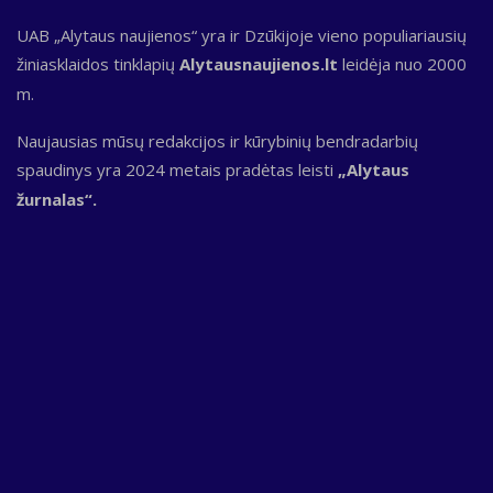
UAB „Alytaus naujienos“ yra ir Dzūkijoje vieno populiariausių
žiniasklaidos tinklapių
Alytausnaujienos.lt
leidėja nuo 2000
m.
Naujausias mūsų redakcijos ir kūrybinių bendradarbių
spaudinys yra 2024 metais pradėtas leisti
„Alytaus
žurnalas“.