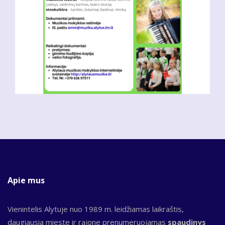
Apie mus
Vienintelis Alytuje nuo 1989 m. leidžiamas laikraštis,
daugiausia mieste ir rajone prenumeruojamas
spaudinys