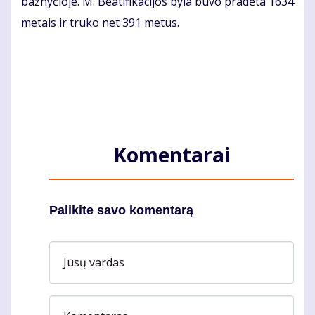
bažnyčioje. M. Beatifikacijos byla buvo pradėta 1634
metais ir truko net 391 metus.
Komentarai
Palikite savo komentarą
Jūsų vardas