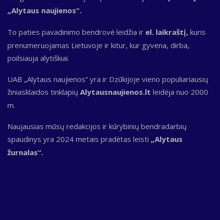
„Alytaus naujienos“.
To paties pavadinimo bendrovė leidžia ir
el. laikraštį,
kuris
prenumeruojamas Lietuvoje ir kitur, kur gyvena, dirba,
poilsiauja alytiškiai.
UAB „Alytaus naujienos“ yra ir Dzūkijoje vieno populiariausių
žiniasklaidos tinklapių
Alytausnaujienos.lt
leidėja nuo 2000
m.
Naujausias mūsų redakcijos ir kūrybinių bendradarbių
spaudinys yra 2024 metais pradėtas leisti
„Alytaus
žurnalas“.