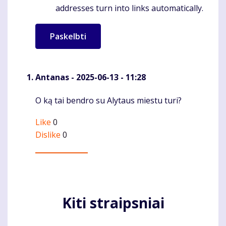
addresses turn into links automatically.
Antanas
- 2025-06-13 - 11:28
O ką tai bendro su Alytaus miestu turi?
Komentaras
Like
0
Dislike
0
Kiti straipsniai