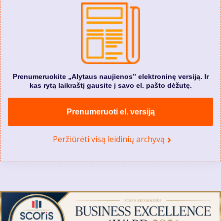
Prenumeruokite „Alytaus naujienos” elektroninę versiją. Ir
kas rytą laikraštį gausite į savo el. pašto dėžutę.
Prenumeruoti el. versiją
Peržiūrėti visą leidinių archyvą