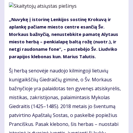
„Nuvykę į istorinę Lenkijos sostinę Krokuvą ir
aplankę pačiame miesto centre esančią Šv.
Morkaus bažnyčią, nenustebkite pamatę Alytaus
miesto herbą – penkialapę baltą rožę (nuotr.), ir
netgi raudoname fone“, – pastebėjo Šv. Liudviko
parapijos klebonas kun. Marius Talutis.
Šį herbą senovėje naudojo kilmingoji lietuvių
kunigaikščiių Giedraičių giminė, o Šv. Morkaus
bažnyčioje yra palaidotas ten gyvenęs atsiskyrėlis,
mistikas, zakristijonas, palaimintasis Mykolas
Giedraitis (1425–1485). 2018 metais jo šventumą
patvirtino Apaštalų Sostas, o paskelbė popiežius
Pranciškus. Pasak klebono, šis herbas – nuostabi