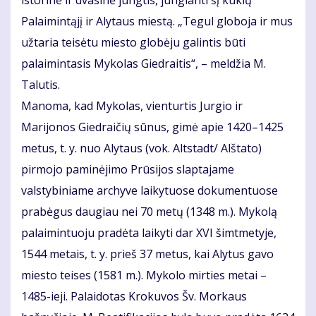
istorinė ir dvasinė jungtis, jungianti šį kuklų
Palaimintąjį ir Alytaus miestą. „Tegul globoja ir mus
užtaria teisėtu miesto globėju galintis būti
palaimintasis Mykolas Giedraitis“, – meldžia M.
Talutis.
Manoma, kad Mykolas, vienturtis Jurgio ir
Marijonos Giedraičių sūnus, gimė apie 1420–1425
metus, t. y. nuo Alytaus (vok. Altstadt/ Alštato)
pirmojo paminėjimo Prūsijos slaptajame
valstybiniame archyve laikytuose dokumentuose
prabėgus daugiau nei 70 metų (1348 m.). Mykolą
palaimintuoju pradėta laikyti dar XVI šimtmetyje,
1544 metais, t. y. prieš 37 metus, kai Alytus gavo
miesto teises (1581 m.). Mykolo mirties metai –
1485-ieji. Palaidotas Krokuvos Šv. Morkaus