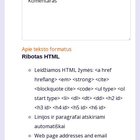
Komentaras
Apie teksto formatus
Ribotas HTML
Leidžiamos HTML žymės: <a href
hreflang> <em> <strong> <cite>
<blockquote cite> <code> <ul type> <ol
start type> <li> <dl> <dt> <dd> <h2 id>
<h3 id> <h4 id> <h5 id> <h6 id>
Linijos ir paragrafai atskiriami
automatiškai
Web page addresses and email