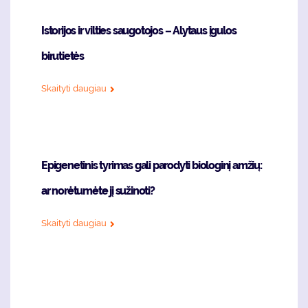
Istorijos ir vilties saugotojos – Alytaus įgulos
birutietės
Skaityti daugiau
Epigenetinis tyrimas gali parodyti biologinį amžių:
ar norėtumėte jį sužinoti?
Skaityti daugiau