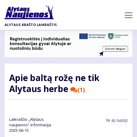
Pereiti
į
pagrindinį
ALYTAUS KRAŠTO LAIKRAŠTIS
turinį
Apie baltą rožę ne tik
Alytaus herbe
(1)
Laikraščio „Alytaus
Nr.
45 (14105)
naujienos“ informacija
2025-06-15