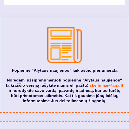
Popierinė "Alytaus naujienos" laikraščio prenumerata
Norėdami užsiprenumeruoti popierinę "Alytaus naujienos"
laikraščio versiją rašykite mums el. paštu:
skelbimai@ana.lt
ir nurodykite savo vardą, pavardę ir adresą, kuriuo turėtų
būti pristatomas laikraštis. Kai tik gausime jūsų laišką,
informuosime Jus dėl tolimesnių žingsnių.