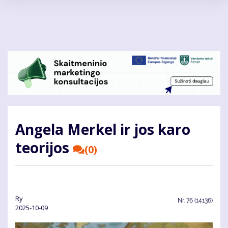
Pereiti
į
pagrindinį
turinį
Angela Merkel ir jos karo
teorijos
(0)
Ry
Nr.
76 (14136)
2025-10-09