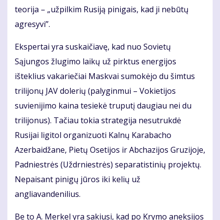
teorija – „užpilkim Rusiją pinigais, kad ji nebūtų
agresyvi”.
Ekspertai yra suskaičiavę, kad nuo Sovietų
Sąjungos žlugimo laikų už pirktus energijos
išteklius vakariečiai Maskvai sumokėjo du šimtus
trilijonų JAV dolerių (palyginmui – Vokietijos
suvienijimo kaina tesiekė truputį daugiau nei du
trilijonus). Tačiau tokia strategija nesutrukdė
Rusijai ligitol organizuoti Kalnų Karabacho
Azerbaidžane, Pietų Osetijos ir Abchazijos Gruzijoje,
Padniestrės (Uždrniestrės) separatistinių projektų.
Nepaisant pinigų jūros iki kelių už
angliavandenilius.
Be to A. Merkel yra sakiusi, kad po Krymo aneksijos