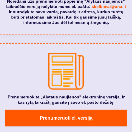
Norėdami užsiprenumeruoti popierinę "Alytaus naujienos"
laikraščio versiją rašykite mums el. paštu:
skelbimai@ana.lt
ir nurodykite savo vardą, pavardę ir adresą, kuriuo turėtų
būti pristatomas laikraštis. Kai tik gausime jūsų laišką,
informuosime Jus dėl tolimesnių žingsnių.
Prenumeruokite „Alytaus naujienos” elektroninę versiją. Ir
kas rytą laikraštį gausite į savo el. pašto dėžutę.
Prenumeruoti el. versiją