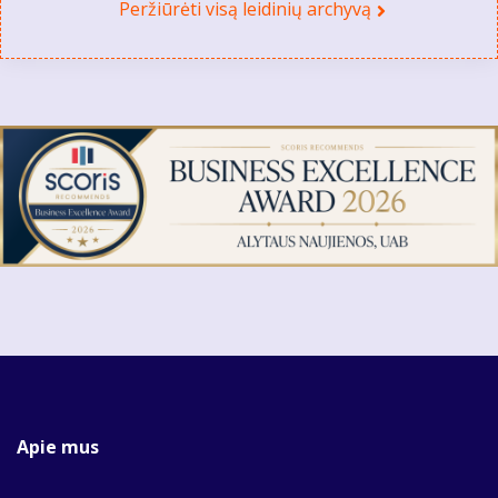
Peržiūrėti visą leidinių archyvą
Apie mus