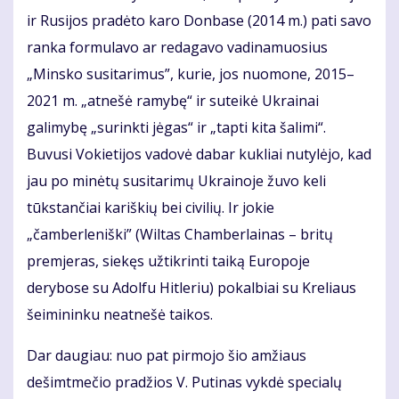
ir Rusijos pradėto karo Donbase (2014 m.) pati savo
ranka formulavo ar redagavo vadinamuosius
„Minsko susitarimus”, kurie, jos nuomone, 2015–
2021 m. „atnešė ramybę“ ir suteikė Ukrainai
galimybę „surinkti jėgas“ ir „tapti kita šalimi“.
Buvusi Vokietijos vadovė dabar kukliai nutylėjo, kad
jau po minėtų susitarimų Ukrainoje žuvo keli
tūkstančiai kariškių bei civilių. Ir jokie
„čamberleniški” (Wiltas Chamberlainas – britų
premjeras, siekęs užtikrinti taiką Europoje
derybose su Adolfu Hitleriu) pokalbiai su Kreliaus
šeimininku neatnešė taikos.
Dar daugiau: nuo pat pirmojo šio amžiaus
dešimtmečio pradžios V. Putinas vykdė specialų