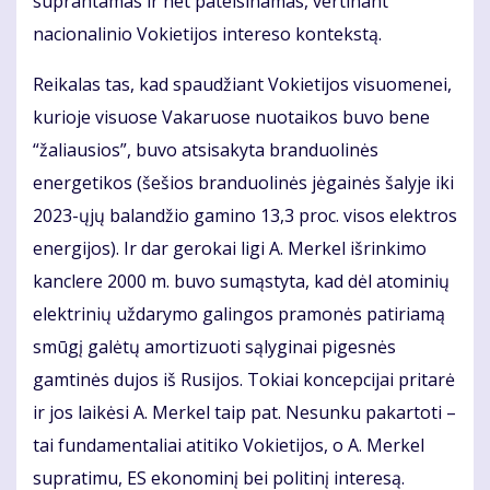
suprantamas ir net pateisinamas, vertinant
nacionalinio Vokietijos intereso kontekstą.
Reikalas tas, kad spaudžiant Vokietijos visuomenei,
kurioje visuose Vakaruose nuotaikos buvo bene
“žaliausios”, buvo atsisakyta branduolinės
energetikos (šešios branduolinės jėgainės šalyje iki
2023-ųjų balandžio gamino 13,3 proc. visos elektros
energijos). Ir dar gerokai ligi A. Merkel išrinkimo
kanclere 2000 m. buvo sumąstyta, kad dėl atominių
elektrinių uždarymo galingos pramonės patiriamą
smūgį galėtų amortizuoti sąlyginai pigesnės
gamtinės dujos iš Rusijos. Tokiai koncepcijai pritarė
ir jos laikėsi A. Merkel taip pat. Nesunku pakartoti –
tai fundamentaliai atitiko Vokietijos, o A. Merkel
supratimu, ES ekonominį bei politinį interesą.