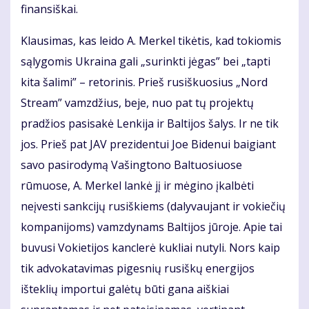
finansiškai.
Klausimas, kas leido A. Merkel tikėtis, kad tokiomis
sąlygomis Ukraina gali „surinkti jėgas” bei „tapti
kita šalimi” – retorinis. Prieš rusiškuosius „Nord
Stream” vamzdžius, beje, nuo pat tų projektų
pradžios pasisakė Lenkija ir Baltijos šalys. Ir ne tik
jos. Prieš pat JAV prezidentui Joe Bidenui baigiant
savo pasirodymą Vašingtono Baltuosiuose
rūmuose, A. Merkel lankė jį ir mėgino įkalbėti
neįvesti sankcijų rusiškiems (dalyvaujant ir vokiečių
kompanijoms) vamzdynams Baltijos jūroje. Apie tai
buvusi Vokietijos kanclerė kukliai nutyli. Nors kaip
tik advokatavimas pigesnių rusiškų energijos
išteklių importui galėtų būti gana aiškiai