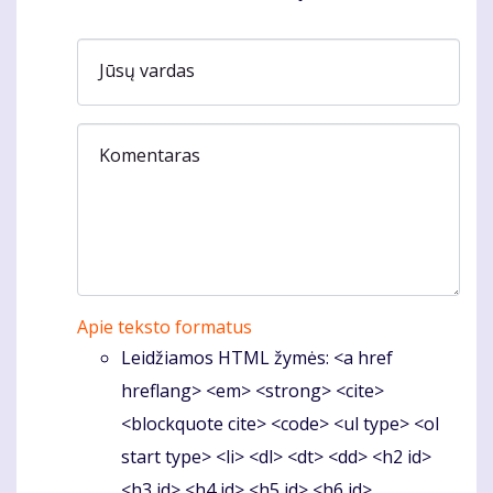
Jūsų vardas
Komentaras
Apie teksto formatus
Leidžiamos HTML žymės: <a href
hreflang> <em> <strong> <cite>
<blockquote cite> <code> <ul type> <ol
start type> <li> <dl> <dt> <dd> <h2 id>
<h3 id> <h4 id> <h5 id> <h6 id>