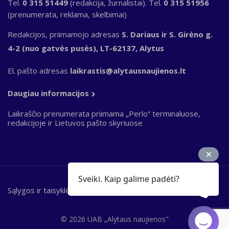
Tel.
0 315 51449
(redakcija, žurnalistai). Tel.
0 315 51956
(prenumerata, reklama, skelbimai)
Redakcijos, priimamojo adresas
S. Dariaus ir S. Girėno g.
4-2 (nuo gatvės pusės), LT-62137, Alytus
El. pašto adresas
laikrastis@alytausnaujienos.lt
Daugiau informacijos
Laikraščio prenumerata priimama „Perlo“ terminaluose,
redakcijoje ir Lietuvos pašto skyriuose
Sveiki. Kaip galime padėti?
Sąlygos ir taisyklės
Bottom
footer
© 2026 UAB „Alytaus naujienos"