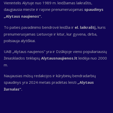
Vienintelis Alytuje nuo 1989 m. leidžiamas laikraštis,
daugiausia mieste ir rajone prenumeruojamas
spaudinys
„Alytaus naujienos“.
To paties pavadinimo bendrovė leidžia ir
el. laikraštį,
kuris
prenumeruojamas Lietuvoje ir kitur, kur gyvena, dirba,
poilsiauja alytiškiai.
UAB „Alytaus naujienos“ yra ir Dzūkijoje vieno populiariausių
žiniasklaidos tinklapių
Alytausnaujienos.lt
leidėja nuo 2000
m.
Naujausias mūsų redakcijos ir kūrybinių bendradarbių
spaudinys yra 2024 metais pradėtas leisti
„Alytaus
žurnalas“.