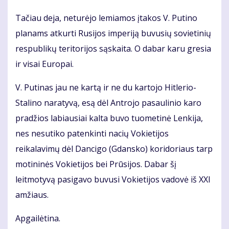
Tačiau deja, neturėjo lemiamos įtakos V. Putino
planams atkurti Rusijos imperiją buvusių sovietinių
respublikų teritorijos sąskaita. O dabar karu gresia
ir visai Europai.
V. Putinas jau ne kartą ir ne du kartojo Hitlerio-
Stalino naratyvą, esą dėl Antrojo pasaulinio karo
pradžios labiausiai kalta buvo tuometinė Lenkija,
nes nesutiko patenkinti nacių Vokietijos
reikalavimų dėl Dancigo (Gdansko) koridoriaus tarp
motininės Vokietijos bei Prūsijos. Dabar šį
leitmotyvą pasigavo buvusi Vokietijos vadovė iš XXI
amžiaus.
Apgailėtina.