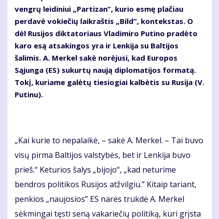
vengrų leidiniui „Partizan”, kurio esmę plačiau
perdavė vokiečių laikraštis „Bild”, kontekstas. O
dėl Rusijos diktatoriaus Vladimiro Putino pradėto
karo esą atsakingos yra ir Lenkija su Baltijos
šalimis. A. Merkel sakė norėjusi, kad Europos
Sąjunga (ES) sukurtų naują diplomatijos formatą.
Tokį, kuriame galėtų tiesiogiai kalbėtis su Rusija (V.
Putinu).
„Kai kurie to nepalaikė, – sakė A. Merkel. – Tai buvo
visų pirma Baltijos valstybės, bet ir Lenkija buvo
prieš.“ Keturios šalys „bijojo“, „kad neturime
bendros politikos Rusijos atžvilgiu.” Kitaip tariant,
penkios „naujosios” ES narės trukdė A. Merkel
sėkmingai tęsti seną vakariečių politiką, kuri grįsta