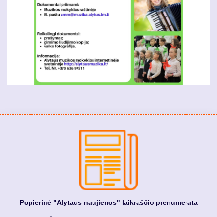
Popierinė "Alytaus naujienos" laikraščio prenumerata