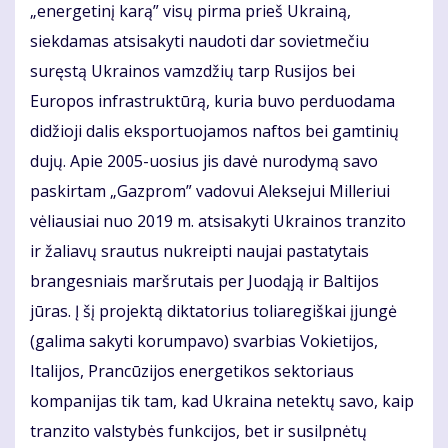
„energetinį karą” visų pirma prieš Ukrainą,
siekdamas atsisakyti naudoti dar sovietmečiu
suręstą Ukrainos vamzdžių tarp Rusijos bei
Europos infrastruktūrą, kuria buvo perduodama
didžioji dalis eksportuojamos naftos bei gamtinių
dujų. Apie 2005-uosius jis davė nurodymą savo
paskirtam „Gazprom” vadovui Aleksejui Milleriui
vėliausiai nuo 2019 m. atsisakyti Ukrainos tranzito
ir žaliavų srautus nukreipti naujai pastatytais
brangesniais maršrutais per Juodąją ir Baltijos
jūras. Į šį projektą diktatorius toliaregiškai įjungė
(galima sakyti korumpavo) svarbias Vokietijos,
Italijos, Prancūzijos energetikos sektoriaus
kompanijas tik tam, kad Ukraina netektų savo, kaip
tranzito valstybės funkcijos, bet ir susilpnėtų