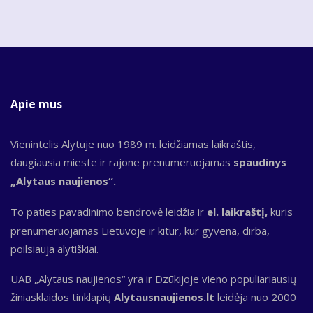
Apie mus
Vienintelis Alytuje nuo 1989 m. leidžiamas laikraštis,
daugiausia mieste ir rajone prenumeruojamas
spaudinys
„Alytaus naujienos“.
To paties pavadinimo bendrovė leidžia ir
el. laikraštį,
kuris
prenumeruojamas Lietuvoje ir kitur, kur gyvena, dirba,
poilsiauja alytiškiai.
UAB „Alytaus naujienos“ yra ir Dzūkijoje vieno populiariausių
žiniasklaidos tinklapių
Alytausnaujienos.lt
leidėja nuo 2000