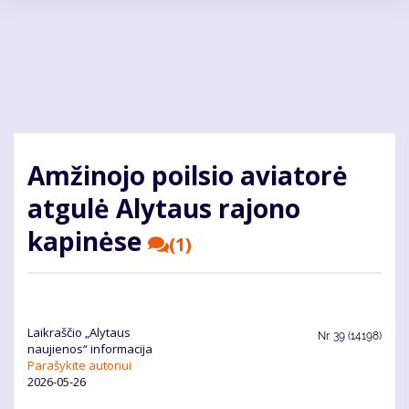
Pereiti
į
pagrindinį
turinį
Amžinojo poilsio aviatorė
atgulė Alytaus rajono
kapinėse
(1)
Laikraščio „Alytaus
Nr.
39 (14198)
naujienos“ informacija
Parašykite autoriui
2026-05-26