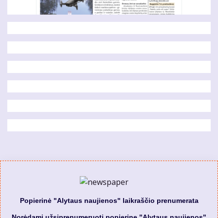
Popierinė "Alytaus naujienos" laikraščio prenumerata
Norėdami užsiprenumeruoti popierinę "Alytaus naujienos"