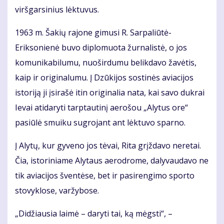
viršgarsinius lėktuvus.
1963 m. Šakių rajone gimusi R. Sarpaliūtė-
Eriksonienė buvo diplomuota žurnalistė, o jos
komunikabilumu, nuoširdumu belikdavo žavėtis,
kaip ir originalumu. Į Dzūkijos sostinės aviacijos
istoriją ji įsirašė itin originalia nata, kai savo dukrai
Ievai atidaryti tarptautinį aerošou „Alytus ore“
pasiūlė smuiku sugrojant ant lėktuvo sparno.
Į Alytų, kur gyveno jos tėvai, Rita grįždavo neretai.
Čia, istoriniame Alytaus aerodrome, dalyvaudavo ne
tik aviacijos šventėse, bet ir pasirengimo sporto
stovyklose, varžybose.
„Didžiausia laimė – daryti tai, ką mėgsti“, –