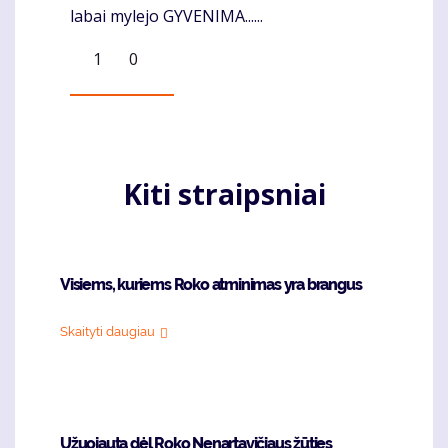
labai mylejo GYVENIMA......
1
0
Kiti straipsniai
Visiems, kuriems Roko atminimas yra brangus
Skaityti daugiau
Užuojauta dėl Roko Nenartavičiaus žūties