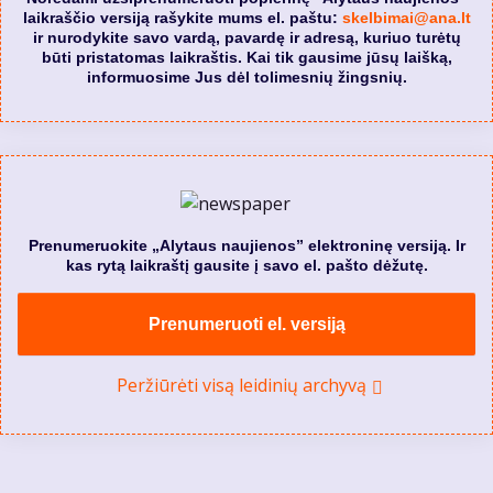
laikraščio versiją rašykite mums el. paštu:
skelbimai@ana.lt
ir nurodykite savo vardą, pavardę ir adresą, kuriuo turėtų
būti pristatomas laikraštis. Kai tik gausime jūsų laišką,
informuosime Jus dėl tolimesnių žingsnių.
Prenumeruokite „Alytaus naujienos” elektroninę versiją. Ir
kas rytą laikraštį gausite į savo el. pašto dėžutę.
Prenumeruoti el. versiją
Peržiūrėti visą leidinių archyvą