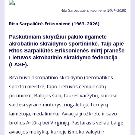
Rita Sarpaliūtė-Eriksonienė (1963–2026)
Rita Sarpaliūtė-Eriksonienė (1963–2026)
Paskutiniam skrydžiui pakilo ilgametė
akrobatinio skraidymo sportininkė. Taip apie
Ritos Sarpaliūtės-Eriksonienės mirtį pranešė
Lietuvos akrobatinio skraidymo federacija
(LASF).
Rita buvo akrobatinio skraidymo (aerobatikos
sporto) meistre, tapo Lietuvos čempionatų
prizininke, Baltijos šalių taurės varžybų, kuriose
varžėsi vyrai ir moterys, nugalėtoja, turnyrų
laimėtoja, medalininke. Aviacija ji užkrėtė ir savo
brolius Artūrą bei Virginijų. Pastarasis vėliau baigė
aviacijos mokyklą, kurioje išmoko valdyti ir