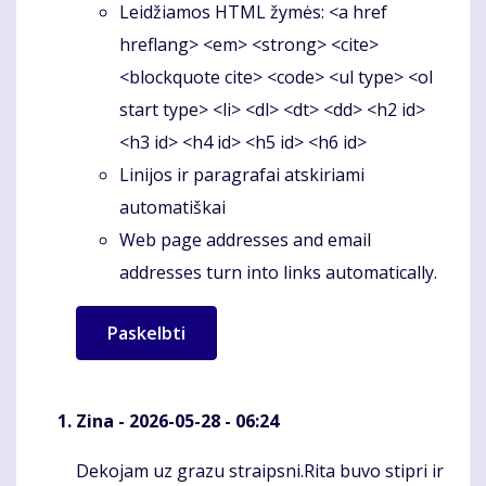
Leidžiamos HTML žymės: <a href
hreflang> <em> <strong> <cite>
<blockquote cite> <code> <ul type> <ol
start type> <li> <dl> <dt> <dd> <h2 id>
<h3 id> <h4 id> <h5 id> <h6 id>
Linijos ir paragrafai atskiriami
automatiškai
Web page addresses and email
addresses turn into links automatically.
Zina
- 2026-05-28 - 06:24
Dekojam uz grazu straipsni.Rita buvo stipri ir
Komentaras