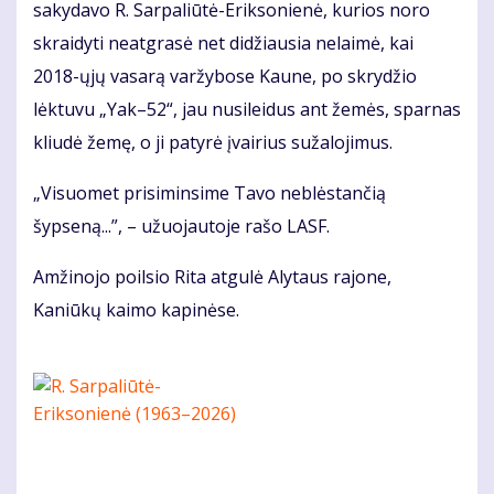
sakydavo R. Sarpaliūtė-Eriksonienė, kurios noro
skraidyti neatgrasė net didžiausia nelaimė, kai
2018-ųjų vasarą varžybose Kaune, po skrydžio
lėktuvu „Yak–52“, jau nusileidus ant žemės, sparnas
kliudė žemę, o ji patyrė įvairius sužalojimus.
„Visuomet prisiminsime Tavo neblėstančią
šypseną...”, – užuojautoje rašo LASF.
Amžinojo poilsio Rita atgulė Alytaus rajone,
Kaniūkų kaimo kapinėse.