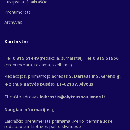
Straipsniai iš laikraščio
Prenumerata
Archyvas
Kontaktai
Tel.
0 315 51449
(redakcija, žurnalistai). Tel.
0 315 51956
(prenumerata, reklama, skelbimai)
Redakcijos, priimamojo adresas
S. Dariaus ir S. Girėno g.
4-2 (nuo gatvės pusės), LT-62137, Alytus
El. pašto adresas
laikrastis@alytausnaujienos.lt
Daugiau informacijos
Laikraščio prenumerata priimama „Perlo“ terminaluose,
redakcijoje ir Lietuvos pašto skyriuose