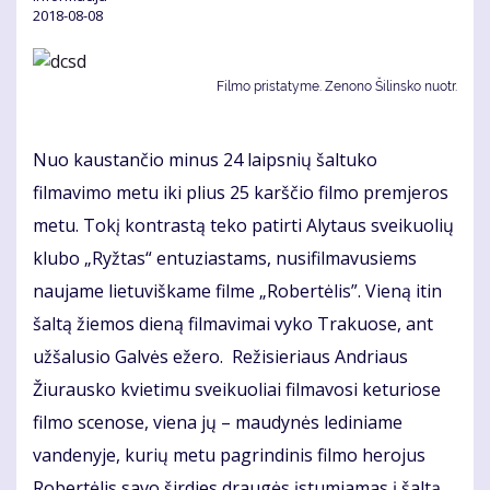
2018-08-08
Filmo pristatyme. Zenono Šilinsko nuotr.
Nuo kaustančio minus 24 laipsnių šaltuko
filmavimo metu iki plius 25 karščio filmo premjeros
metu. Tokį kontrastą teko patirti Alytaus sveikuolių
klubo „Ryžtas“ entuziastams, nusifilmavusiems
naujame lietuviškame filme „Robertėlis”. Vieną itin
šaltą žiemos dieną filmavimai vyko Trakuose, ant
užšalusio Galvės ežero. Režisieriaus Andriaus
Žiurausko kvietimu sveikuoliai filmavosi keturiose
filmo scenose, viena jų – maudynės lediniame
vandenyje, kurių metu pagrindinis filmo herojus
Robertėlis savo širdies draugės įstumiamas į šaltą