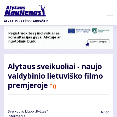
Pereiti
į
pagrindinį
ALYTAUS KRAŠTO LAIKRAŠTIS
turinį
Alytaus sveikuoliai - naujo
vaidybinio lietuviško filmo
premjeroje
()
Sveikuolių klubo „Ryžtas“
Nr.
90
informacija