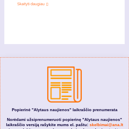
Skaityti daugiau
Popierinė "Alytaus naujienos" laikraščio prenumerata
Norėdami užsiprenumeruoti popierinę "Alytaus naujienos"
laikraščio versiją rašykite mums el. paštu:
skelbimai@ana.lt