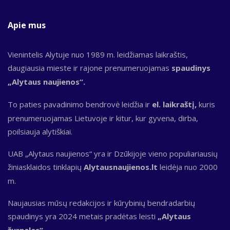
Apie mus
Vienintelis Alytuje nuo 1989 m. leidžiamas laikraštis,
daugiausia mieste ir rajone prenumeruojamas
spaudinys
„Alytaus naujienos“.
To paties pavadinimo bendrovė leidžia ir
el. laikraštį,
kuris
prenumeruojamas Lietuvoje ir kitur, kur gyvena, dirba,
poilsiauja alytiškiai.
UAB „Alytaus naujienos“ yra ir Dzūkijoje vieno populiariausių
žiniasklaidos tinklapių
Alytausnaujienos.lt
leidėja nuo 2000
m.
Naujausias mūsų redakcijos ir kūrybinių bendradarbių
spaudinys yra 2024 metais pradėtas leisti
„Alytaus
žurnalas“.