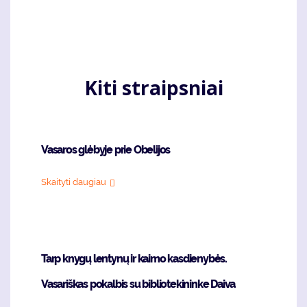
Kiti straipsniai
Vasaros glėbyje prie Obelijos
Skaityti daugiau
Tarp knygų lentynų ir kaimo kasdienybės.
Vasariškas pokalbis su bibliotekininke Daiva