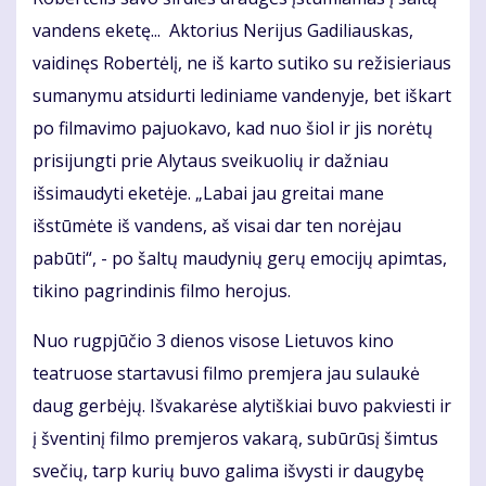
vandens eketę... Aktorius Nerijus Gadiliauskas,
vaidinęs Robertėlį, ne iš karto sutiko su režisieriaus
sumanymu atsidurti lediniame vandenyje, bet iškart
po filmavimo pajuokavo, kad nuo šiol ir jis norėtų
prisijungti prie Alytaus sveikuolių ir dažniau
išsimaudyti eketėje. „Labai jau greitai mane
išstūmėte iš vandens, aš visai dar ten norėjau
pabūti“, - po šaltų maudynių gerų emocijų apimtas,
tikino pagrindinis filmo herojus.
Nuo rugpjūčio 3 dienos visose Lietuvos kino
teatruose startavusi filmo premjera jau sulaukė
daug gerbėjų. Išvakarėse alytiškiai buvo pakviesti ir
į šventinį filmo premjeros vakarą, subūrūsį šimtus
svečių, tarp kurių buvo galima išvysti ir daugybę