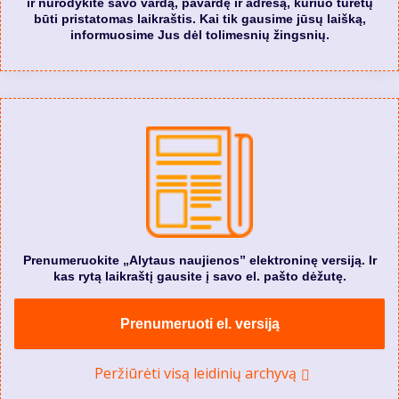
ir nurodykite savo vardą, pavardę ir adresą, kuriuo turėtų
būti pristatomas laikraštis. Kai tik gausime jūsų laišką,
informuosime Jus dėl tolimesnių žingsnių.
Prenumeruokite „Alytaus naujienos” elektroninę versiją. Ir
kas rytą laikraštį gausite į savo el. pašto dėžutę.
Prenumeruoti el. versiją
Peržiūrėti visą leidinių archyvą