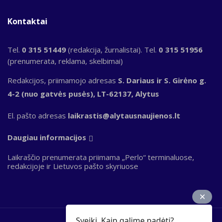
Kontaktai
Tel.
0 315 51449
(redakcija, žurnalistai). Tel.
0 315 51956
(prenumerata, reklama, skelbimai)
Redakcijos, priimamojo adresas
S. Dariaus ir S. Girėno g.
4-2 (nuo gatvės pusės), LT-62137, Alytus
El. pašto adresas
laikrastis@alytausnaujienos.lt
Daugiau informacijos
Laikraščio prenumerata priimama „Perlo“ terminaluose,
redakcijoje ir Lietuvos pašto skyriuose
Sveiki. Kaip galime padėti?