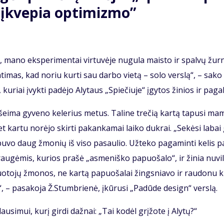
i įkve­pia op­ti­miz­mo”
ma­no eks­pe­ri­men­tai vir­tu­vė­je nu­gu­la mais­to ir spal­vų žur­n
ti­mas, kad no­riu kur­ti sau dar­bo vie­tą – so­lo ver­slą“, – sa­ko
, ku­riai įvyk­ti pa­dė­jo Aly­taus „Spie­čiu­je“ įgy­tos ži­nios ir pa­gal
kur šei­ma gy­ve­no ke­le­rius me­tus. Ta­li­ne tre­čią kar­tą ta­pu­si ma­
et kar­tu no­rė­jo skir­ti pa­kan­ka­mai lai­ko duk­rai. „Se­kė­si la­bai
 bu­vo daug žmo­nių iš vi­so pa­sau­lio. Už­te­ko pa­ga­min­ti ke­lis p
drau­gė­mis, ku­rios pra­šė „as­me­niš­ko pa­puo­ša­lo“, ir ži­nia nu­vil­
o­to­jų žmo­nos, ne kar­tą pa­puo­ša­lai žings­nia­vo ir rau­do­nu ki­
“, – pa­sa­ko­ja Ž.Stumb­rie­nė, įkū­ru­si „Pa­dū­de de­sign“ ver­slą.
au­si­mui, ku­rį gir­di daž­nai: „Tai ko­dėl grį­žo­te į Aly­tų?“