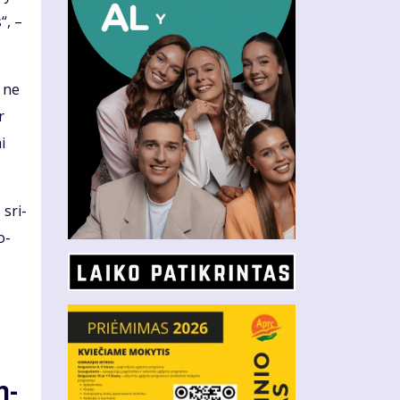
s“, –
i ne
r
i
 sri­
o­
n­