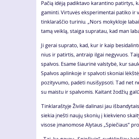
Pa­čią idė­ją pa­dik­ta­vo ka­ran­ti­no pa­tir­tys, 
ga­min­ti. Vir­tu­vės eks­pe­ri­men­tai pa­ti­ko ir 
tin­kla­raš­čio tu­ri­niu. „Nors mo­kyk­lo­je la­
ta­mą veik­lą, stai­ga su­pra­tau, kad man la­bai p
Ji ge­rai su­pra­to, kad, kur ir kaip be­si­da­lin­
nius ir pa­tir­tis, ant­raip il­gai ne­gy­vuos. Ta
spal­vos. Esa­me šiau­ri­nė vals­ty­bė, kur sau­
Spal­vos ap­lin­ko­je ir spal­vo­ti sko­niai lėkš­tė
po­zi­ty­vu­mo, pa­dė­ti nu­si­šyp­so­ti. Tad net ne­
su mais­tu ir spal­vo­mis. Kai­tant žo­džių ga­lū­
Tin­kla­raš­ty­je Ži­vi­lė da­li­na­si jau iš­ban­dy­t
sie­kia įneš­ti nau­jų sko­nių į kiek­vie­no skai­ty­
vi­so­se įma­no­mo­se Aly­taus „Spie­čiaus“ pro