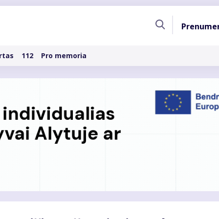
Pagri
Prenume
naviga
rtas
112
Pro memoria