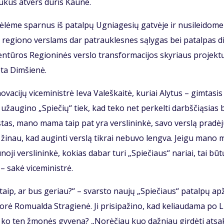
ru­kus at­vers du­ris Kau­ne.
lė­me spar­nus iš pa­tal­pų Ug­nia­ge­sių gat­vė­je ir nu­si­lei­do­me
­ti re­gio­no ver­slams dar pa­trauk­les­nes są­ly­gas bei pa­tal­pas d
 agen­tū­ros Re­gio­ni­nės ver­slo trans­for­ma­ci­jos sky­riaus pro­jek­
­ta Dim­šie­nė.
­va­ci­jų vi­ce­mi­nist­rė Ie­va Va­leš­kai­tė, ku­riai Aly­tus – gim­ta­sis
už­au­gi­no „Spie­čių“ tiek, kad te­ko net per­kel­ti darbš­či­ą­sias b
­tas, ma­no ma­ma taip pat yra ver­sli­nin­kė, sa­vo ver­slą pra­dė­j
 ži­nau, kad au­gin­ti ver­slą tik­rai ne­bu­vo leng­va. Jei­gu ma­no 
no­ji ver­sli­nin­kė, ko­kias da­bar tu­ri „Spie­čiaus“ na­riai, tai bū­t
 sa­kė vi­ce­mi­nist­rė.
­taip, ar bus ge­riau?“ – svars­to nau­jų „Spie­čiaus“ pa­tal­pų ap­
k­to­rė Ro­mu­al­da Stra­gie­nė. Ji pri­si­pa­ži­no, kad ke­liau­da­ma po L
o iš ko ten žmo­nės gy­ve­na? „No­rė­čiau kuo daž­niau gir­dė­ti at­sa