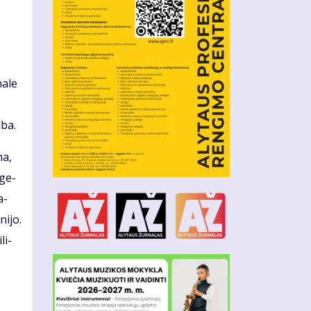
a­le
­ba.
ma,
 ge­
a­
ni­jo.
li­