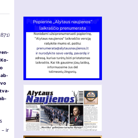
3871)
ven­
. Ko­
mo
“ ab­
­vo
 tva­
tab­
as
 – ir