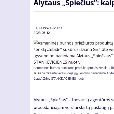
Aly­taus „Spie­čius”: kaip
Saulė Pinkevičienė
2023-05-12
As­me­ni­nės bur­nos prie­žiū­ros pro­duk­tų pre­kės žen­klą „Si­bi
si Dia­na Gir­šiū­tė ver­slo idė­ją įgy­ven­di­no pa­de­da­ma Aly­
čiaus“. Zitos STANKEVIČIENĖS nuotr.
Aly­taus „Spie­čius“ – Ino­va­ci­jų agen­tū­ros s
pra­de­dan­čia­jam ver­slui skir­tų pa­slau­gų pa