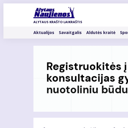
Pereiti
į
pagrindinį
ALYTAUS KRAŠTO LAIKRAŠTIS
turinį
Rubrikos
Aktualijos
Savaitgalis
Aldutės kraitė
Spo