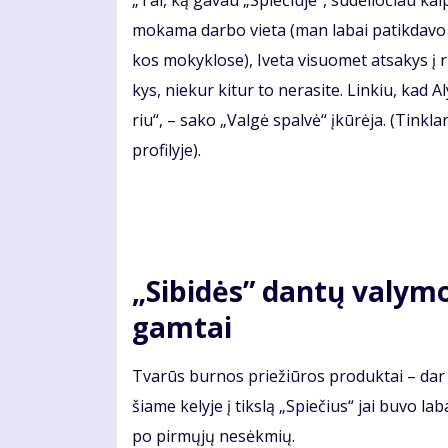
„Tai, ką ga­vau „Spie­čiu­je“, su­dė­lio­čiau kaip
mo­ka­ma dar­bo vie­ta (man la­bai pa­tik­da­vo 
kos mo­kyk­lo­se), Ive­ta vi­suo­met at­sa­kys į
kys, nie­kur ki­tur to ne­ra­si­te. Lin­kiu, kad A
riu“, – sa­ko „Val­gė spal­vė“ įkū­rė­ja. (Tin­kla­
pro­fi­ly­je).
„Si­bi­dės” dan­tų va­ly­mo
gam­tai
Tva­rūs bur­nos prie­žiū­ros pro­duk­tai – dar v
šia­me ke­ly­je į tiks­lą „Spie­čius“ jai bu­vo la­
po pir­mų­jų ne­sėk­mių.