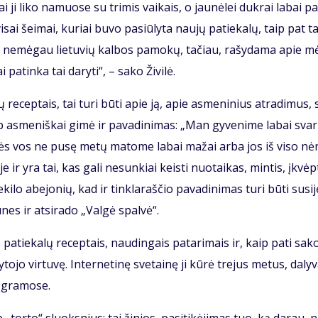
kai ji li­ko na­muo­se su tri­mis vai­kais, o jau­nė­lei duk­rai la­bai pa­
vi­sai šei­mai, ku­riai bu­vo pa­siū­ly­ta nau­jų pa­tie­ka­lų, taip pat t
bai ne­mė­gau lie­tu­vių kal­bos pa­mo­kų, ta­čiau, ra­šy­da­ma apie 
a­tin­ka tai da­ry­ti“, – sa­ko Ži­vi­lė.
tų re­cep­tais, tai tu­ri bū­ti apie ją, apie as­me­ni­nius at­ra­di­mus,
ip as­me­niš­kai gi­mė ir pa­va­di­ni­mas: „Man gy­ve­ni­me la­bai svar
lės vos ne pu­sę me­tų ma­to­me la­bai ma­žai ar­ba jos iš vi­so nė­
­je ir yra tai, kas ga­li ne­sun­kiai keis­ti nuo­tai­kas, min­tis, įkvėp­
ki­lo abe­jo­nių, kad ir tin­kla­raš­čio pa­va­di­ni­mas tu­ri bū­ti su­si­
nes ir at­si­ra­do „Val­gė spal­vė“.
ais pa­tie­ka­lų re­cep­tais, nau­din­gais pa­ta­ri­mais ir, kaip pa­ti sa­k
to­jo vir­tu­vę. In­ter­ne­ti­nę sve­tai­nę ji kū­rė tre­jus me­tus, da­ly­
­gra­mo­se.