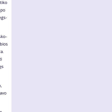
ti­ko
a­po
mėgs­
 sko­
­bios
ra.
ti
jęs
o,
va­vo