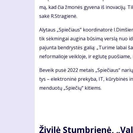
mą, kad čia žmo­nės gy­ve­na iš ino­va­ci­jų. Ti­kiu
sa­kė R.Stra­gie­nė.
Aly­taus „Spie­čiaus” ko­or­di­na­to­rė I.Dim­šie­
tik sėk­min­gai au­gi­na bū­si­mą ver­slą nuo id
pa­jun­ta ben­drys­tės ga­lią: „Tu­ri­me la­bai š
ne­for­ma­lio­je veik­lo­je, ir eg­lu­tę puo­šia­me,
Be­veik pu­sė 2022 me­tais „Spie­čiaus“ na­rių m
tys – elek­tro­ni­nė pre­ky­ba, IT, kū­ry­bi­nės 
men­duo­tų „Spie­čių“ ki­tiems.
Ži­vi­lė Stumb­rie­nė, „Val