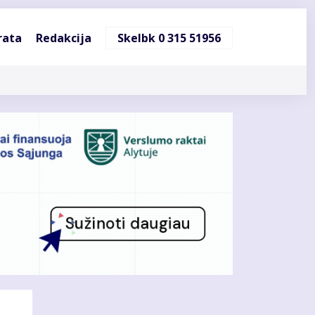
ndinė
rata
Redakcija
Skelbk 0 315 51956
cija