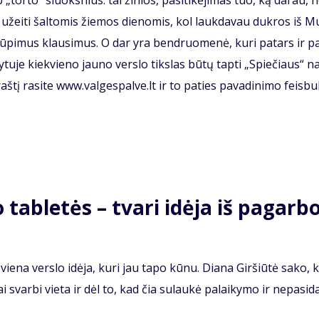
 „tor­to“ sluoks­nius: tai ži­nios, pa­si­ti­kė­ji­mas tuo, ką da­rau, 
už­ei­ti šal­to­mis žie­mos die­no­mis, kol lauk­da­vau duk­ros iš Mu
 rū­pi­mus klau­si­mus. O dar yra ben­druo­me­nė, ku­ri pa­tars ir pa
ly­tu­je kiek­vie­no jau­no ver­slo tiks­las bū­tų tap­ti „Spie­čiaus“ n
raš­tį ra­si­te www.val­ges­pal­ve.lt ir to pa­ties pa­va­di­ni­mo feis­bu
 tab­le­tės – tva­ri idė­ja iš pa­gar­b
ie­na ver­slo idė­ja, ku­ri jau ta­po kū­nu. Dia­na Gir­šiū­tė sa­ko, 
bai svar­bi vie­ta ir dėl to, kad čia su­lau­kė pa­lai­ky­mo ir ne­pa­si­d