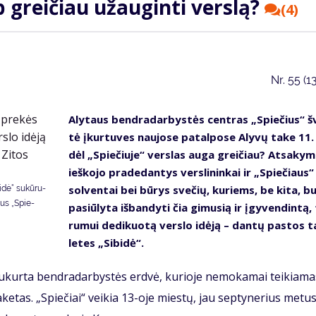
 grei­čiau už­au­gin­ti ver­slą?
(4)
Nr.
55 (1
Aly­taus ben­dra­dar­bys­tės cen­tras „Spie­čius“ š
tė įkur­tu­ves nau­jo­se pa­tal­po­se Aly­vų ta­ke 11
dėl „Spie­čiu­je“ ver­slas au­ga grei­čiau? At­sa­ky­
ieš­ko­jo pra­de­dan­tys ver­sli­nin­kai ir „Spie­čiaus
sol­ven­tai bei bū­rys sve­čių, ku­riems, be ki­ta, bu
­dė“ su­kū­ru­
taus „Spie­
pa­siū­ly­ta iš­ban­dy­ti čia gi­mu­sią ir įgy­ven­din­tą,
ru­mui de­di­kuo­tą ver­slo idė­ją – dan­tų pa­stos 
le­tes „Si­bi­dė“.
u­kur­ta ben­dra­dar­bys­tės erd­vė, ku­rio­je ne­mo­ka­mai tei­kia­m
­ke­tas. „Spie­čiai“ vei­kia 13-oje mies­tų, jau sep­ty­ne­rius me­tus