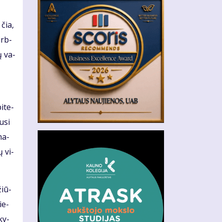
 čia,
irb­
tų va­
i­te­
u­si
ma­
ų vi­
žiū­
ie­
­ky­