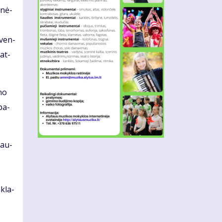
­nė­
­ven­
 at­
­no
 pa­
 dau­
­
­kla­