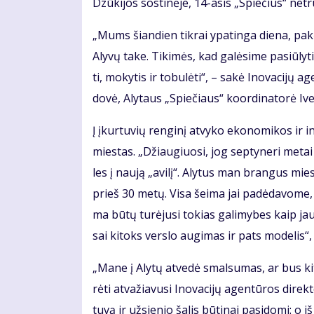
Dzū­ki­jos sos­ti­nė­je, 14-asis „Spie­čius“ ne­t
„Mums šian­dien tik­rai ypa­tin­ga die­na, pa­kė­
Aly­vų ta­ke. Ti­ki­mės, kad ga­lė­si­me pa­siū­ly
ti, mo­ky­tis ir to­bu­lė­ti“, – sa­kė Ino­va­ci­jų
do­vė, Aly­taus „Spie­čiaus“ ko­or­di­na­to­rė Ive
Į įkur­tu­vių ren­gi­nį at­vy­ko eko­no­mi­kos ir ino
mies­tas. „Džiau­giuo­si, jog sep­ty­ne­ri me­tai 
les į nau­ją „avi­lį“. Aly­tus man bran­gus mies
prieš 30 me­tų. Vi­sa šei­ma jai pa­dė­da­vo­me,
ma bū­tų tu­rė­ju­si to­kias ga­li­my­bes kaip jau­
sai ki­toks ver­slo au­gi­mas ir pats mo­de­lis“, –
„Ma­ne į Aly­tų at­ve­dė smal­su­mas, ar bus ki
rė­ti at­va­žia­vu­si Ino­va­ci­jų agen­tū­ros di­re
tu­vą ir už­sie­nio ša­lis bū­ti­nai pa­si­do­mi: 