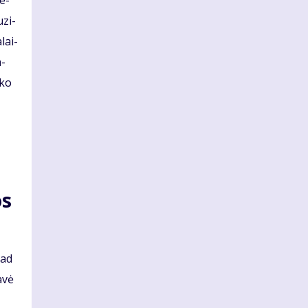
ne­
­zi­
­lai­
a­
­ko
os
kad
a­vė