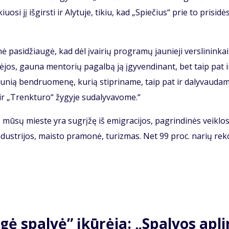
o­si jį iš­girs­ti ir Aly­tu­je, ti­kiu, kad „Spie­čius“ prie to pri­si­dė
nė pa­si­džiau­gė, kad dėl įvai­rių pro­gra­mų jau­nie­ji ver­sli­nin­ka
ė­jos, gau­na men­to­rių pa­gal­bą ją įgy­ven­di­nant, bet taip pat i
au­nią ben­druo­me­nę, ku­rią stip­ri­na­me, taip pat ir da­ly­vau­da­m
 ir „Trenk­tu­ro“ žy­gy­je su­da­ly­va­vo­me.“
ū­sų mies­te yra su­grį­žę iš emig­ra­ci­jos, pa­grin­di­nės veik­los
in­dust­ri­jos, mais­to pra­mo­nė, tu­riz­mas. Net 99 proc. na­rių re­k
­gė spal­vė” įkū­rė­ja: „Spal­vos ap­li