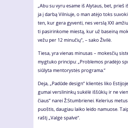
„Abu su vy­ru esa­me iš Aly­taus, bet, prieš iš­v
ja į dar­bą Vil­niu­je, o man at­ėjo toks su­vo­ki
ten, kur ge­ra gy­ven­ti, nes ver­slą XXI am­žiu­
ti pa­si­rin­ko­me mies­tą, kur už ba­sei­ną mo­
ve­žu per 12 mi­nu­čių“, – sa­ko Ži­vi­lė.
Tie­sa, yra vie­nas mi­nu­sas – mo­kes­čių sis­te
myg­tu­ko prin­ci­pu: „Pro­ble­mos pra­dė­jo sprę
siū­ly­ta men­to­rys­tės pro­gra­ma.“
De­ja, „Pa­dū­de de­sign“ klien­tės li­ko Es­ti­jo­
gu­mai ver­sli­nin­kų su­kė­lė iš­šū­kių ir ne vie
čiaus“ na­rei Ž.Stumb­rie­nei. Ke­le­rius me­tus v
puoš­tis, dau­giau lai­ko lei­do na­muo­se. Taip a
raš­tį „Val­gė spal­vė“.