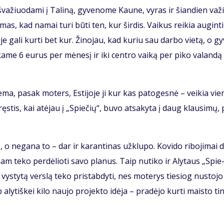
a­žiuo­da­mi į Ta­li­ną, gy­ve­no­me Kau­ne, vy­ras ir šian­dien va­ži
­mas, kad na­mai tu­ri bū­ti ten, kur šir­dis. Vai­kus rei­kia au­gin­ti
je ga­li kur­ti bet kur. Ži­no­jau, kad ku­riu sau dar­bo vie­tą, o gy
ka­me 6 eu­rus per mė­ne­sį ir iki cen­tro vai­ką per pi­ko va­lan­dą
­ma, pa­sak mo­ters, Es­ti­jo­je ji kur kas pa­to­ges­nė – vei­kia vie
s­tis, kai at­ėjau į „Spie­čių“, bu­vo at­sa­ky­ta į daug klau­si­mų,
je, o ne­ga­na to – dar ir ka­ran­ti­nas už­klu­po. Ko­vi­do ri­bo­ji­mai
­nam te­ko per­dė­lio­ti sa­vo pla­nus. Taip nu­ti­ko ir Aly­taus „Spie
ys­ty­tą ver­slą te­ko pri­stab­dy­ti, nes mo­te­rys tie­siog nu­sto­jo
ly­tiš­kei ki­lo nau­jo pro­jek­to idė­ja – pra­dė­jo kur­ti mais­to tin