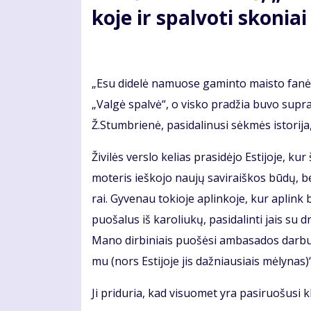
ko­je ir spal­vo­ti sko­nia
„Esu di­de­lė na­muo­se ga­min­to mais­to fa­nė, 
„Val­gė spal­vė“, o vis­ko pra­džia bu­vo su­pra­
Ž.Stumb­rie­nė, pa­si­da­li­nu­si sėk­mės is­to­ri­ja
Ži­vi­lės ver­slo ke­lias pra­si­dė­jo Es­ti­jo­je, 
mo­te­ris ieš­ko­jo nau­jų sa­vi­raiš­kos bū­dų, b
rai. Gy­ve­nau to­kio­je ap­lin­ko­je, kur ap­link
puo­ša­lus iš ka­ro­liu­kų, pa­si­da­lin­ti jais su 
Ma­no dir­bi­niais puo­šė­si am­ba­sa­dos dar­bu
mu (nors Es­ti­jo­je jis daž­niau­siais mė­ly­nas)
Ji pri­du­ria, kad vi­suo­met yra pa­si­ruo­šu­si kl