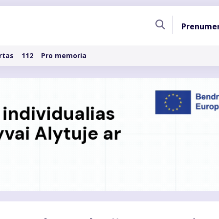
Pagri
Prenume
naviga
rtas
112
Pro memoria