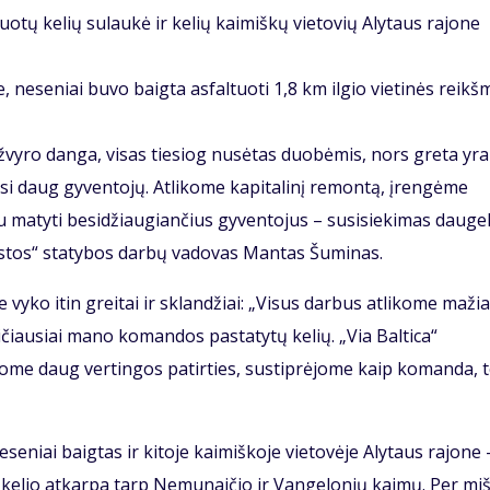
uotų kelių sulaukė ir kelių kaimiškų vietovių Alytaus rajone
 neseniai buvo baigta asfaltuoti 1,8 km ilgio vietinės reikš
 žvyro danga, visas tiesiog nusėtas duobėmis, nors greta yra
si daug gyventojų. Atlikome kapitalinį remontą, įrengėme
 matyti besidžiaugiančius gyventojus – susisiekimas daugel
kestos“ statybos darbų vadovas Mantas Šuminas.
 vyko itin greitai ir sklandžiai: „Visus darbus atlikome maži
ičiausiai mano komandos pastatytų kelių. „Via Baltica“
jome daug vertingos patirties, sustiprėjome kaip komanda, 
seniai baigtas ir kitoje kaimiškoje vietovėje Alytaus rajone 
kelio atkarpa tarp Nemunaičio ir Vangelonių kaimų. Per mi