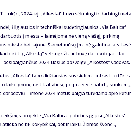
T. Lukšo, 2024-ieji „Alkestai“ buvo sėkmingi ir darbingi meta
dėlį į ilgiausios ir techniškai sudėtingiausios „Via Baltica“
darbuotis į miestą – laimėjome ne vieną viešąjį pirkimą
us mieste bei rajone. Šiemet mūsų įmonė galutinai atsities
d dirbti į „Alkestą“ vėl sugrįžta ir buvę darbuotojai – tai
, – besibaigiančius 2024-uosius apžvelgė „Alkestos“ vadovas.
etus „Alkesta“ tapo didžiausios susisiekimo infrastruktūros
to laiko įmonė ne tik atsitiesė po praeityje patirtų sunkumų
ono darbdavių – įmonė 2024 metus baigia turėdama apie ketur
reikšmės projekte „Via Baltica“ patirties įgijusi „Alkestos“
tlieka ne tik kokybiškai, bet ir laiku. Žiemos švenčių