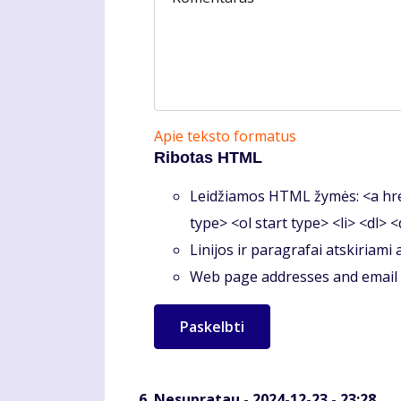
Apie teksto formatus
Ribotas HTML
Leidžiamos HTML žymės: <a hre
type> <ol start type> <li> <dl> 
Linijos ir paragrafai atskiriami
Web page addresses and email a
Nesupratau
- 2024-12-23 - 23:28