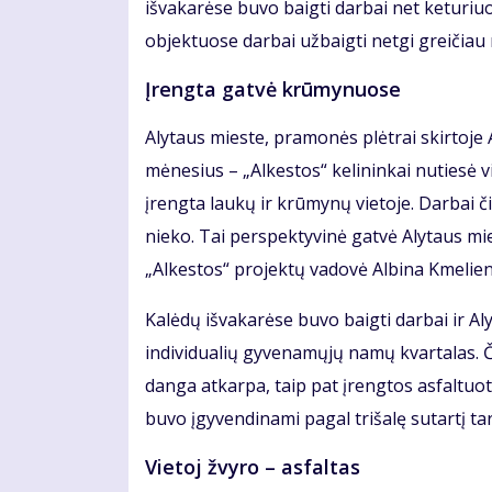
išvakarėse buvo baigti darbai net keturiu
objektuose darbai užbaigti netgi greičiau
Įrengta gatvė krūmynuose
Alytaus mieste, pramonės plėtrai skirtoje 
mėnesius – „Alkestos“ kelininkai nutiesė v
įrengta laukų ir krūmynų vietoje. Darbai či
nieko. Tai perspektyvinė gatvė Alytaus m
„Alkestos“ projektų vadovė Albina Kmelie
Kalėdų išvakarėse buvo baigti darbai ir Al
individualių gyvenamųjų namų kvartalas. 
danga atkarpa, taip pat įrengtos asfaltuot
buvo įgyvendinami pagal trišalę sutartį ta
Vietoj žvyro – asfaltas