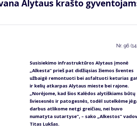
ovana Alytaus krašto gyventojam
Nr.
96 (1
Susisiekimo infrastruktūros Alytaus įmonė
„Alkesta“ prieš pat didžiąsias žiemos šventes
užbaigė remontuoti bei asfaltuoti keturias ga
ir kelių atkarpas Alytaus mieste bei rajone.
„Norėjome, kad šios Kalėdos alytiškiams būtų
šviesesnės ir patogesnės, todėl sutelkėme jėga
darbus atlikome netgi greičiau, nei buvo
numatyta sutartyse“, – sako „Alkestos“ vado
Titas Lukšas.