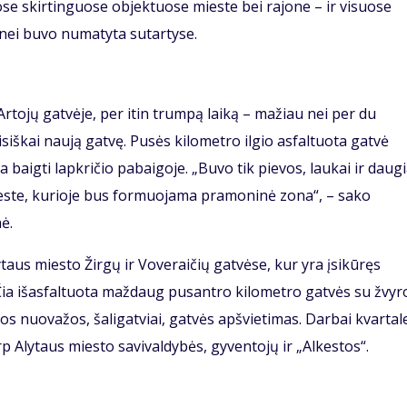
ose skirtinguose objektuose mieste bei rajone – ir visuose
 nei buvo numatyta sutartyse.
Artojų gatvėje, per itin trumpą laiką – mažiau nei per du
isiškai naują gatvę. Pusės kilometro ilgio asfaltuota gatvė
a baigti lapkričio pabaigoje. „Buvo tik pievos, laukai ir daug
ieste, kurioje bus formuojama pramoninė zona“, – sako
nė.
ytaus miesto Žirgų ir Voveraičių gatvėse, kur yra įsikūręs
Čia išasfaltuota maždaug pusantro kilometro gatvės su žvyr
os nuovažos, šaligatviai, gatvės apšvietimas. Darbai kvartal
rp Alytaus miesto savivaldybės, gyventojų ir „Alkestos“.