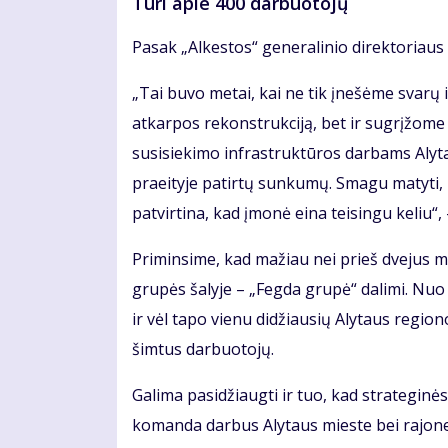
Turi apie 400 darbuotojų
Pasak „Alkestos“ generalinio direktoriaus 
„Tai buvo metai, kai ne tik įnešėme svarų in
atkarpos rekonstrukciją, bet ir sugrįžome 
susisiekimo infrastruktūros darbams Alyta
praeityje patirtų sunkumų. Smagu matyti, ka
patvirtina, kad įmonė eina teisingu keliu“
Priminsime, kad mažiau nei prieš dvejus m
grupės šalyje – „Fegda grupė“ dalimi. Nuo 
ir vėl tapo vienu didžiausių Alytaus regi
šimtus darbuotojų.
Galima pasidžiaugti ir tuo, kad strateginės 
komanda darbus Alytaus mieste bei rajone a