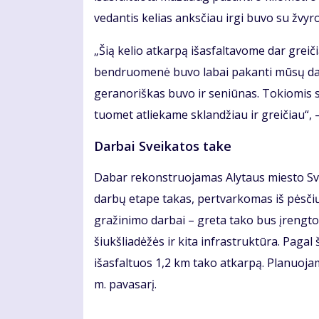
vedantis kelias anksčiau irgi buvo su žvyro
„Šią kelio atkarpą išasfaltavome dar greič
bendruomenė buvo labai pakanti mūsų dar
geranoriškas buvo ir seniūnas. Tokiomis s
tuomet atliekame sklandžiau ir greičiau“, 
Darbai Sveikatos take
Dabar rekonstruojamas Alytaus miesto Svei
darbų etape takas, pertvarkomas iš pėsčiųj
gražinimo darbai – greta tako bus įrengtos
šiukšliadėžės ir kita infrastruktūra. Pagal 
išasfaltuos 1,2 km tako atkarpą. Planuoja
m. pavasarį.