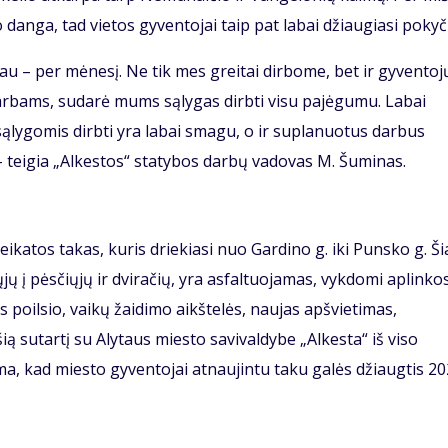
 danga, tad vietos gyventojai taip pat labai džiaugiasi pokyč
iau – per mėnesį. Ne tik mes greitai dirbome, bet ir gyventoj
bams, sudarė mums sąlygas dirbti visu pajėgumu. Labai
ąlygomis dirbti yra labai smagu, o ir suplanuotus darbus
– teigia „Alkestos“ statybos darbų vadovas M. Šuminas.
katos takas, kuris driekiasi nuo Gardino g. iki Punsko g. Š
ų į pėsčiųjų ir dviračių, yra asfaltuojamas, vykdomi aplinko
 poilsio, vaikų žaidimo aikštelės, naujas apšvietimas,
šią sutartį su Alytaus miesto savivaldybe „Alkesta“ iš viso
ma, kad miesto gyventojai atnaujintu taku galės džiaugtis 2