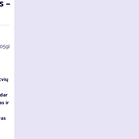
s –
4059)
tvių
 dar
s ir
vas