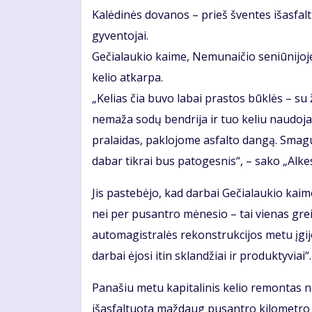
Kalėdinės dovanos – prieš šventes išasfalt
gyventojai.
Gečialaukio kaime, Nemunaičio seniūnijoje,
kelio atkarpa.
„Kelias čia buvo labai prastos būklės – su
nemaža sodų bendrija ir tuo keliu naudoja
pralaidas, paklojome asfalto dangą. Smagu
dabar tikrai bus patogesnis“, – sako „Al
Jis pastebėjo, kad darbai Gečialaukio kaime
nei per pusantro mėnesio – tai vienas gre
automagistralės rekonstrukcijos metu įgi
darbai ėjosi itin sklandžiai ir produktyviai“.
Panašiu metu kapitalinis kelio remontas ne
išasfaltuota maždaug pusantro kilometro 