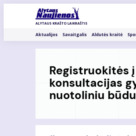
Pereiti
į
pagrindinį
ALYTAUS KRAŠTO LAIKRAŠTIS
turinį
Rubrikos
Aktualijos
Savaitgalis
Aldutės kraitė
Spo