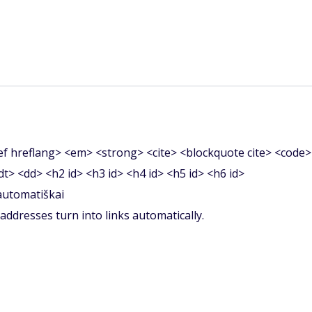
f hreflang> <em> <strong> <cite> <blockquote cite> <code>
<dt> <dd> <h2 id> <h3 id> <h4 id> <h5 id> <h6 id>
 automatiškai
ddresses turn into links automatically.