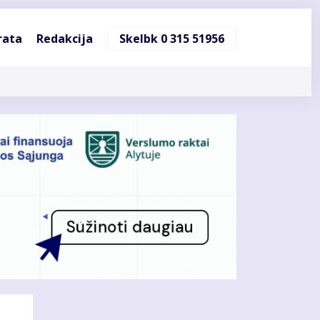
ndinė
rata
Redakcija
Skelbk 0 315 51956
cija