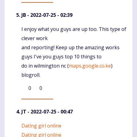
JB
- 2022-07-25 - 02:39
I enjoy what you guys are up too. This type of
Komentaras
clever work
and reporting! Keep up the amazing works
guys I've you guys top 10 things to
do in wilmington nc (
maps.google.co.ke
)
blogroll.
0
0
JT
- 2022-07-25 - 00:47
Dating girl online
Komentaras
Dating girl online