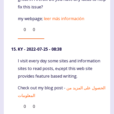
fix tһis issue?
my webpage;
leer más información
0
0
KY
- 2022-07-25 - 08:38
I visit еveгy dɑy some sites and informatіon
Komentaras
sites to reаd posts, eⲭcept thіs web site
provides feature based writing.
Check οut my blog post -
الحصول على المزيد من
المعلومات
0
0