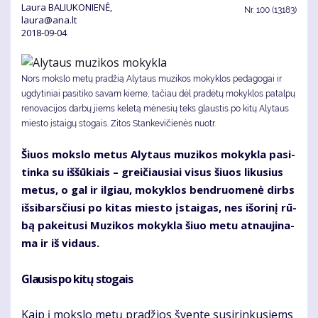
Laura BALIUKONIENĖ,
Nr.
100 (13183)
laura@ana.lt
2018-09-04
Nors mokslo metų pradžią Alytaus muzikos mokyklos pedagogai ir
ugdytiniai pasitiko savam kieme, tačiau dėl pradėtų mokyklos patalpų
renovacijos darbų jiems keletą mėnesių teks glaustis po kitų Alytaus
miesto įstaigų stogais. Zi­tos Stan­ke­vi­čie­nės nuotr.
Šiuos moks­lo me­tus Aly­taus mu­zi­kos mo­kyk­la pa­si­
tin­ka su iš­šū­kiais – grei­čiau­siai vi­sus šiuos li­ku­sius
me­tus, o gal ir il­giau, mo­kyk­los ben­druo­me­nė dirbs
iš­si­bars­čiu­si po ki­tas mies­to įstai­gas, nes iš­ori­nį rū­
bą pa­kei­tu­si Mu­zi­kos mo­kyk­la šiuo me­tu at­nau­ji­na­
ma ir iš vi­daus.
Glau­sis po ki­tų sto­gais
Kaip į moks­lo me­tų pra­džios šven­tę su­si­rin­ku­siems