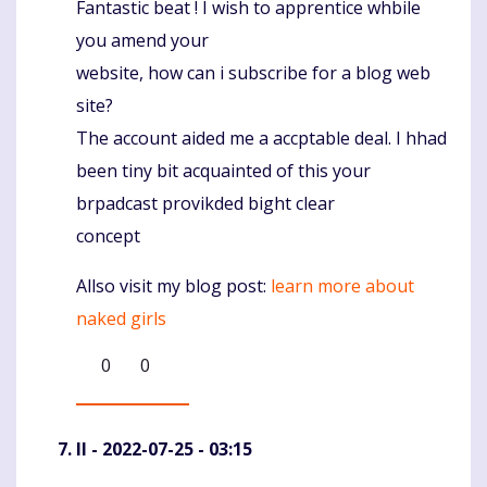
Fantastic beat ! I wish to apprentice whbile
Komentaras
you amend your
website, how can i subscribe for a blog web
site?
The account aided me a accptable deal. I hhad
been tiny bit acquainted of this your
brpadcast provikded bight clear
concept
Allso visit my blog post:
learn more about
naked girls
0
0
II
- 2022-07-25 - 03:15