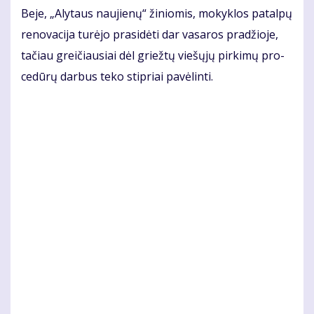
Be­je, „Aly­taus nau­jie­nų“ ži­nio­mis, mo­kyk­los pa­tal­pų
re­no­va­ci­ja tu­rė­jo pra­si­dė­ti dar va­sa­ros pra­džio­je,
ta­čiau grei­čiau­siai dėl griež­tų vie­šų­jų pir­ki­mų pro­
ce­dū­rų dar­bus te­ko stip­riai pa­vė­lin­ti.