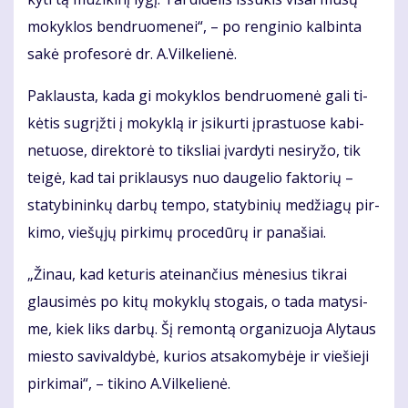
mo­kyk­los ben­druo­me­nei“, – po ren­gi­nio kal­bin­ta
sa­kė pro­fe­so­rė dr. A.Vil­ke­lie­nė.
Pa­klaus­ta, ka­da gi mo­kyk­los ben­druo­me­nė ga­li ti­
kė­tis su­grįž­ti į mo­kyk­lą ir įsi­kur­ti įpras­tuo­se ka­bi­
ne­tuo­se, di­rek­to­rė to tiks­liai įvar­dy­ti ne­si­ry­žo, tik
tei­gė, kad tai pri­klau­sys nuo dau­ge­lio fak­to­rių –
sta­ty­bi­nin­kų dar­bų tem­po, sta­ty­bi­nių me­džia­gų pir­
ki­mo, vie­šų­jų pir­ki­mų pro­ce­dū­rų ir pa­na­šiai.
„Ži­nau, kad ke­tu­ris at­ei­nan­čius mė­ne­sius tik­rai
glau­si­mės po ki­tų mo­kyk­lų sto­gais, o ta­da ma­ty­si­
me, kiek liks dar­bų. Šį re­mon­tą or­ga­ni­zuo­ja Aly­taus
mies­to sa­vi­val­dy­bė, ku­rios at­sa­ko­my­bė­je ir vie­šie­ji
pir­ki­mai“, – ti­ki­no A.Vil­ke­lie­nė.