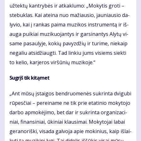
už­tek­tų kan­try­bės ir at­kak­lu­mo: „Mo­ky­tis gro­ti –
ste­buk­las. Kai at­ei­na nuo ma­žiau­sio, jau­niau­sio da­
ly­vio, kai į ran­kas pa­ima mu­zi­kos in­stru­men­tą ir iš­
au­ga pui­kiai mu­zi­kuo­jan­tys ir gar­si­nan­tys Aly­tų vi­
sa­me pa­sau­ly­je, ko­kių pa­vyz­džių ir tu­ri­me, nie­kaip
ne­ga­liu at­si­džiaug­ti. Tad lin­kiu jums vi­siems siek­ti
to ke­lio, kar­je­ros vir­šū­nių mu­zi­ko­je.“
Su­grįš tik ki­tą­met
„Ant mū­sų įstai­gos ben­druo­me­nės su­krin­ta dvi­gu­bi
rū­pes­čiai – per­ei­na­me ne tik prie eta­ti­nio mo­ky­to­jo
dar­bo ap­mo­kė­ji­mo, bet dar ir su­krin­ta or­ga­ni­za­ci­
niai, fi­nan­si­niai, ūki­niai klau­si­mai. Mo­ky­to­jai la­bai
ge­ra­no­riš­ki, vi­sa­da gal­vo­ja apie mo­ki­nius, kaip iš­lai­
ky­ti tą mu­zi­ki­nį ly­gį. Tai di­de­lis iš­šū­kis vi­sai mū­sų