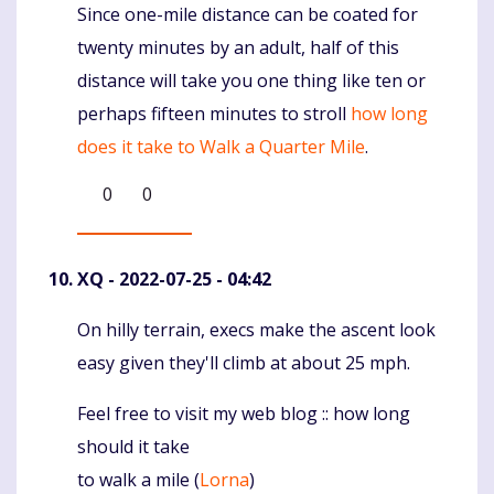
Since one-mile distance can be coated for
Komentaras
twenty minutes by an adult, half of this
distance will take you one thing like ten or
perhaps fifteen minutes to stroll
how long
does it take to Walk a Quarter Mile
.
0
0
XQ
- 2022-07-25 - 04:42
On hilly terrain, execs make the ascent look
Komentaras
easy given they'll climb at about 25 mph.
Feel free to visit my web blog :: how long
should it take
to walk a mile (
Lorna
)