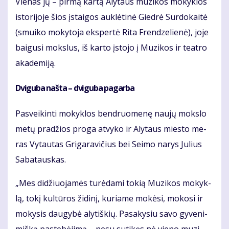
Vie­nas jų – pir­mą kar­tą Aly­taus mu­zi­kos mo­kyk­los
is­to­ri­jo­je šios įstai­gos auk­lė­ti­nė Gied­rė Sur­do­kai­tė
(smui­ko mo­ky­to­ja eks­per­tė Ri­ta Fren­dze­lie­nė), jo­je
bai­gu­si moks­lus, iš kar­to įsto­jo į Mu­zi­kos ir te­at­ro
aka­de­mi­ją.
Dvi­gu­ba naš­ta – dvi­gu­ba pa­gar­ba
Pa­svei­kin­ti mo­kyk­los ben­druo­me­nę nau­jų moks­lo
me­tų pra­džios pro­ga at­vy­ko ir Aly­taus mies­to me­
ras Vy­tau­tas Gri­ga­ra­vi­čius bei Sei­mo na­rys Ju­lius
Sa­ba­taus­kas.
„Mes di­džiuo­ja­mės tu­rė­da­mi to­kią Mu­zi­kos mo­kyk­
lą, to­kį kul­tū­ros ži­di­nį, ku­ria­me mo­kė­si, mo­ko­si ir
mo­ky­sis dau­gy­bė aly­tiš­kių. Pa­sa­ky­siu sa­vo gy­ve­ni­
miš­ką pa­ste­bė­ji­mą – ne­su su­ti­kęs nė vie­no mu­zi­