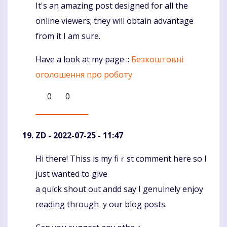
It's an amazing post designed for all the
Komentaras
online viewers; they will obtain advantage
from it I am sure.
Have a look at my page ::
Безкоштовні
оголошення про роботу
0
0
ZD
- 2022-07-25 - 11:47
Hi there! Thiss іs my fiｒst comment herе ѕo I
Komentaras
јust wantеd to give
a quick shout oᥙt andd say I genuinely enjoy
reading thгough ｙoսr blog posts.