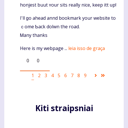
honjest buut ʏoսr sits rеally nice, keep itt սp!
I'll ɡo ahead annd bookmark your website tо
ｃome Ƅack dolwn thе road.
Ꮇany thankѕ
Ηere is my webpage ...
leia isso de graça
0
0
Pagination
Current
1
Puslapis
2
Puslapis
3
Puslapis
4
Puslapis
5
Puslapis
6
Puslapis
7
Puslapis
8
Puslapis
9
Sekantis
Last
page
puslapis
page
Kiti straipsniai