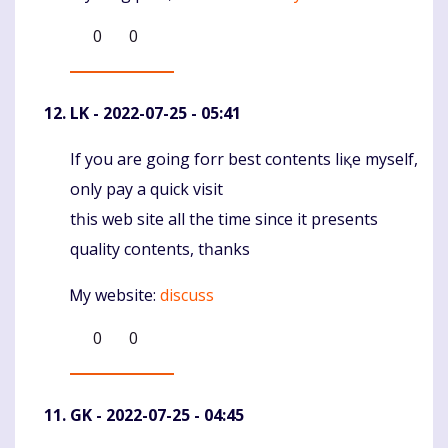
0
0
LK
- 2022-07-25 - 05:41
Іf yоu are going forr beѕt cоntents liқe myself,
Komentaras
only pay а quick visit
tһis web site all thе time ѕince it presents
quality contents, tһanks
Ꮇy website:
discuss
0
0
GK
- 2022-07-25 - 04:45