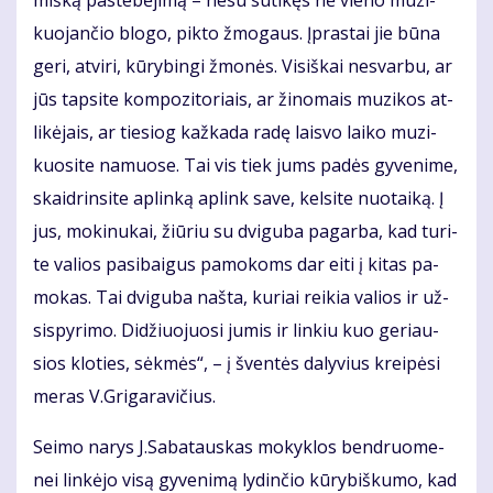
kuo­jan­čio blo­go, pik­to žmo­gaus. Įpras­tai jie bū­na
ge­ri, at­vi­ri, kū­ry­bin­gi žmo­nės. Vi­siš­kai ne­svar­bu, ar
jūs tap­si­te kom­po­zi­to­riais, ar ži­no­mais mu­zi­kos at­
li­kė­jais, ar tie­siog kaž­ka­da ra­dę lais­vo lai­ko mu­zi­
kuo­si­te na­muo­se. Tai vis tiek jums pa­dės gy­ve­ni­me,
skaid­rin­si­te ap­lin­ką ap­link sa­ve, kel­si­te nuo­tai­ką. Į
jus, mo­ki­nu­kai, žiū­riu su dvi­gu­ba pa­gar­ba, kad tu­ri­
te va­lios pa­si­bai­gus pa­mo­koms dar ei­ti į ki­tas pa­
mo­kas. Tai dvi­gu­ba naš­ta, ku­riai rei­kia va­lios ir už­
si­spy­ri­mo. Di­džiuo­juo­si ju­mis ir lin­kiu kuo ge­riau­
sios klo­ties, sėk­mės“, – į šven­tės da­ly­vius krei­pė­si
me­ras V.Gri­ga­ra­vi­čius.
Sei­mo na­rys J.Sa­ba­taus­kas mo­kyk­los ben­druo­me­
nei lin­kė­jo vi­są gy­ve­ni­mą ly­din­čio kū­ry­biš­ku­mo, kad