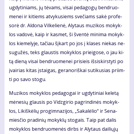
ug­dy­ti­niams, jų tė­vams, vi­sai pe­da­go­gų ben­druo­
me­nei ir ki­tiems at­vy­ku­siems sve­čiams sa­kė pro­fe­
so­rė dr. Al­do­na Vil­ke­lie­nė, Aly­taus mu­zi­kos mo­kyk­
los va­do­vė, kaip ir kas­met, ši šven­tė mi­ni­ma mo­kyk­
los kie­me­ly­je, ta­čiau šį­kart po jos į kla­ses nie­kas ne­
su­gu­žės, teks glaus­tis mo­kyk­los pri­ei­go­se, o jau ki­
tą die­ną vi­sai ben­druo­me­nei pri­sie­is iš­si­skirs­ty­ti po
įvai­rias ki­tas įstai­gas, ge­ra­no­riš­kai su­ti­ku­sias pri­im­
ti po sa­vo sto­gu.
Mu­zi­kos mo­kyk­los pe­da­go­gai ir ug­dy­ti­niai ke­le­tą
mė­ne­sių glau­sis po Vidz­gi­rio pa­grin­di­nės mo­kyk­
los, Li­kiš­kė­lių pro­gim­na­zi­jos, „Sa­ka­lė­lio“ ir Se­na­
mies­čio pra­di­nių mo­kyk­lų sto­gais. Taip pat da­lis
mo­kyk­los ben­druo­me­nės dirbs ir Aly­taus dai­lių­jų