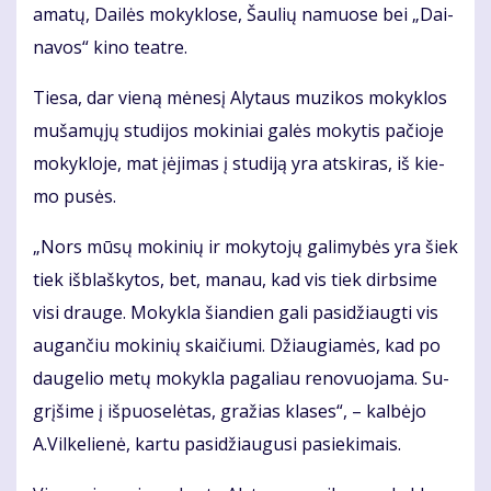
ama­tų, Dai­lės mo­kyk­lo­se, Šau­lių na­muo­se bei „Dai­
na­vos“ ki­no te­at­re.
Tie­sa, dar vie­ną mė­ne­sį Aly­taus mu­zi­kos mo­kyk­los
mu­ša­mų­jų stu­di­jos mo­ki­niai ga­lės mo­ky­tis pa­čio­je
mo­kyk­lo­je, mat įė­ji­mas į stu­di­ją yra at­ski­ras, iš kie­
mo pu­sės.
„Nors mū­sų mo­ki­nių ir mo­ky­to­jų ga­li­my­bės yra šiek
tiek iš­blaš­ky­tos, bet, ma­nau, kad vis tiek dirb­si­me
vi­si drau­ge. Mo­kyk­la šian­dien ga­li pa­si­džiaug­ti vis
au­gan­čiu mo­ki­nių skai­čiu­mi. Džiau­gia­mės, kad po
dau­ge­lio me­tų mo­kyk­la pa­ga­liau re­no­vuo­ja­ma. Su­
grį­ši­me į iš­puo­se­lė­tas, gra­žias kla­ses“, – kal­bė­jo
A.Vil­ke­lie­nė, kar­tu pa­si­džiau­gu­si pa­sie­ki­mais.