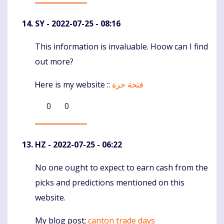
SY
- 2022-07-25 - 08:16
This іnformation іѕ invaluable. Hoow can I find
Komentaras
out more?
Ꮋere iѕ my website ::
فتحة حرة
0
0
HZ
- 2022-07-25 - 06:22
No one ought to expect to earn cash from the
Komentaras
picks and predictions mentioned on this
website.
My blog post;
canton trade days