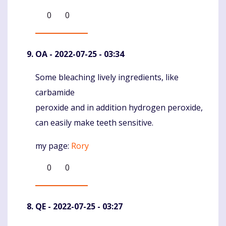
0
0
OA
- 2022-07-25 - 03:34
Some bleaching lively ingredients, like
Komentaras
carbamide
peroxide and in addition hydrogen peroxide,
can easily make teeth sensitive.
my page:
Rory
0
0
QE
- 2022-07-25 - 03:27