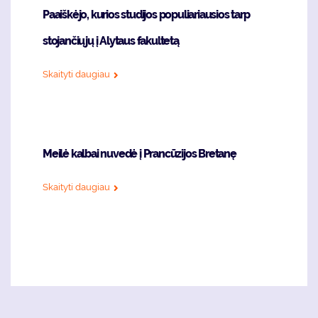
Paaiškėjo, kurios studijos populiariausios tarp
stojančiųjų į Alytaus fakultetą
Skaityti daugiau
Meilė kalbai nuvedė į Prancūzijos Bretanę
Skaityti daugiau