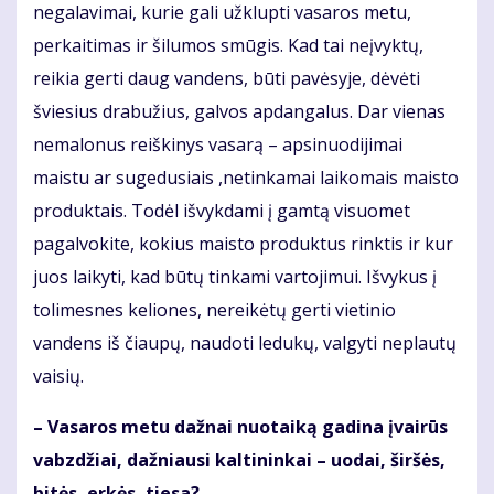
negalavimai, kurie gali užklupti vasaros metu,
perkaitimas ir šilumos smūgis. Kad tai neįvyktų,
reikia gerti daug vandens, būti pavėsyje, dėvėti
šviesius drabužius, galvos apdangalus. Dar vienas
nemalonus reiškinys vasarą – apsinuodijimai
maistu ar sugedusiais ,netinkamai laikomais maisto
produktais. Todėl išvykdami į gamtą visuomet
pagalvokite, kokius maisto produktus rinktis ir kur
juos laikyti, kad būtų tinkami vartojimui. Išvykus į
tolimesnes keliones, nereikėtų gerti vietinio
vandens iš čiaupų, naudoti ledukų, valgyti neplautų
vaisių.
– Vasaros metu dažnai nuotaiką gadina įvairūs
vabzdžiai, dažniausi kaltininkai – uodai, širšės,
bitės, erkės, tiesa?