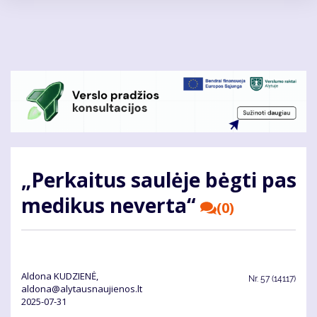
Pereiti
į
pagrindinį
turinį
„Perkaitus saulėje bėgti pas
medikus neverta“
(0)
Aldona KUDZIENĖ,
Nr.
57 (14117)
aldona@alytausnaujienos.lt
2025-07-31