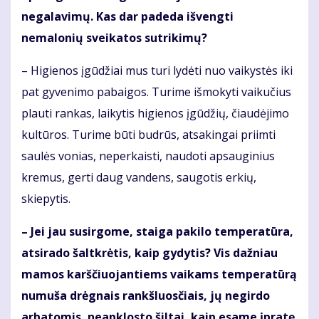
negalavimų. Kas dar padeda išvengti
nemalonių sveikatos sutrikimų?
– Higienos įgūdžiai mus turi lydėti nuo vaikystės iki
pat gyvenimo pabaigos. Turime išmokyti vaikučius
plauti rankas, laikytis higienos įgūdžių, čiaudėjimo
kultūros. Turime būti budrūs, atsakingai priimti
saulės vonias, neperkaisti, naudoti apsauginius
kremus, gerti daug vandens, saugotis erkių,
skiepytis.
– Jei jau susirgome, stai­ga pakilo temperatūra,
atsirado šaltkrėtis, kaip gydytis? Vis dažniau
mamos karščiuojantiems vaikams temperatūrą
numuša drėgnais rankšluosčiais, jų negirdo
arbatomis, neapklosto šiltai, kaip esame įpratę.