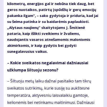
kilometrų, energijos gal ir nebūna tiek daug, bet
geros nuotaikos, patirtų įspūdžių ir gerų emocijų
pakanka ilgam“, – sako gydytoja ir priduria, kad jai
su šeima patinka ir su baidarėmis paplaukioti.
„Alytaus naujienų“ skaitytojams J. Šmitienė
pataria, kaip išlikti sveikiems ir žvaliems,
naudojantis vasaros atnešamomis maloniomis
akimirkomis, ir kaip gydytis bei gydyti
sunegalavusius vaikus.
– Kokie sveikatos negalavimai dažniausiai
užklumpa šiltuoju sezonu?
– Šiltuoju metų laiku dažnai pasitaiko tam tikrų
sveikatos sutrikimų, kurie susiję su aukštesne
temperatūra, aktyvesniu laisvalaikiu gamtoje,
kelionėmis bei netinkamu maitinimusi. Dažniausi