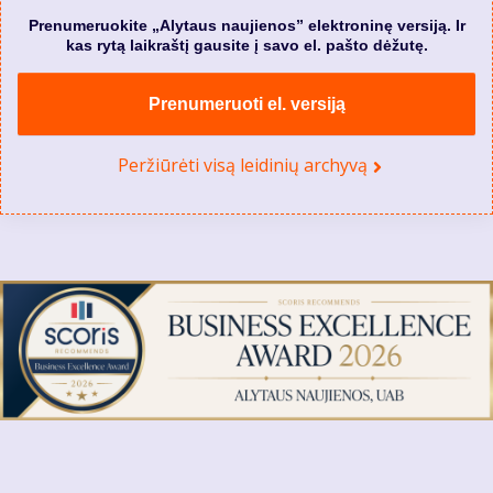
Prenumeruokite „Alytaus naujienos” elektroninę versiją. Ir
kas rytą laikraštį gausite į savo el. pašto dėžutę.
Prenumeruoti el. versiją
Peržiūrėti visą leidinių archyvą