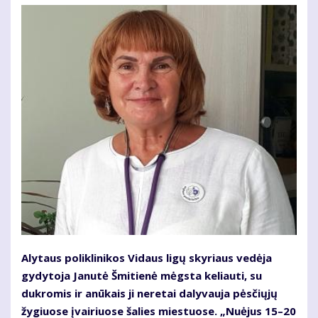
Alytaus poliklinikos Vidaus ligų skyriaus vedėja
gydytoja Janutė Šmitienė mėgsta keliauti, su
dukromis ir anūkais ji neretai dalyvauja pėsčiųjų
žygiuose įvairiuose šalies miestuose. „Nuėjus 15–20