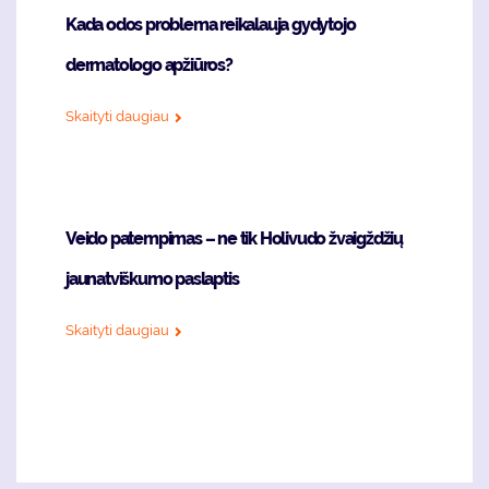
Kada odos problema reikalauja gydytojo
dermatologo apžiūros?
Skaityti daugiau
Veido patempimas – ne tik Holivudo žvaigždžių
jaunatviškumo paslaptis
Skaityti daugiau