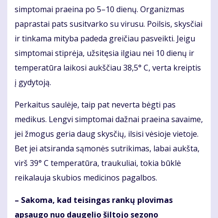
simptomai praeina po 5–10 dienų. Organizmas
paprastai pats susitvarko su virusu. Poilsis, skysčiai
ir tinkama mityba padeda greičiau pasveikti. Jeigu
simptomai stiprėja, užsitęsia ilgiau nei 10 dienų ir
temperatūra laikosi aukščiau 38,5° C, verta kreiptis
į gydytoją.
Perkaitus saulėje, taip pat neverta bėgti pas
medikus. Lengvi simptomai dažnai praeina savaime,
jei žmogus geria daug skysčių, ilsisi vėsioje vietoje.
Bet jei atsiranda sąmonės sutrikimas, labai aukšta,
virš 39° C temperatūra, traukuliai, tokia būklė
reikalauja skubios medicinos pagalbos.
– Sakoma, kad teisingas rankų plovimas
apsaugo nuo daugelio šiltojo sezono