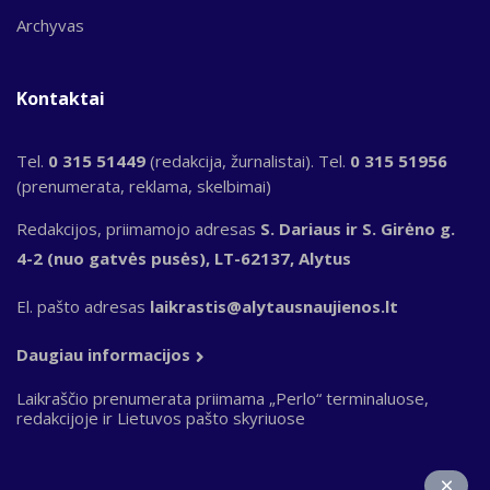
Archyvas
Kontaktai
Tel.
0 315 51449
(redakcija, žurnalistai). Tel.
0 315 51956
(prenumerata, reklama, skelbimai)
Redakcijos, priimamojo adresas
S. Dariaus ir S. Girėno g.
4-2 (nuo gatvės pusės), LT-62137, Alytus
El. pašto adresas
laikrastis@alytausnaujienos.lt
Daugiau informacijos
Laikraščio prenumerata priimama „Perlo“ terminaluose,
redakcijoje ir Lietuvos pašto skyriuose