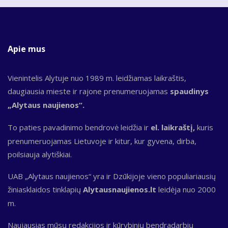
Apie mus
Vienintelis Alytuje nuo 1989 m. leidžiamas laikraštis,
daugiausia mieste ir rajone prenumeruojamas
spaudinys
„Alytaus naujienos“.
To paties pavadinimo bendrovė leidžia ir
el. laikraštį,
kuris
prenumeruojamas Lietuvoje ir kitur, kur gyvena, dirba,
poilsiauja alytiškiai.
UAB „Alytaus naujienos“ yra ir Dzūkijoje vieno populiariausių
žiniasklaidos tinklapių
Alytausnaujienos.lt
leidėja nuo 2000
m.
Naujausias mūsų redakcijos ir kūrybinių bendradarbių