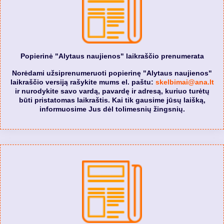
Popierinė "Alytaus naujienos" laikraščio prenumerata
Norėdami užsiprenumeruoti popierinę "Alytaus naujienos"
laikraščio versiją rašykite mums el. paštu:
skelbimai@ana.lt
ir nurodykite savo vardą, pavardę ir adresą, kuriuo turėtų
būti pristatomas laikraštis. Kai tik gausime jūsų laišką,
informuosime Jus dėl tolimesnių žingsnių.