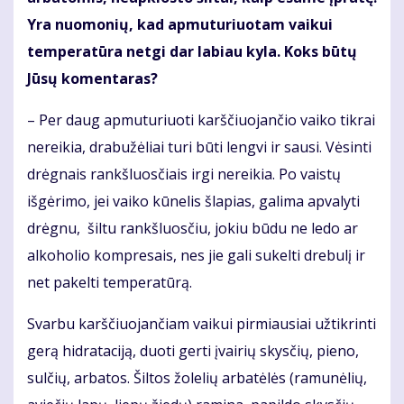
Yra nuomonių, kad apmuturiuotam vaikui
temperatūra netgi dar labiau kyla. Koks būtų
Jūsų komentaras?
– Per daug apmuturiuoti karščiuojančio vaiko tikrai
nereikia, drabužėliai turi būti lengvi ir sausi. Vėsinti
drėgnais rankšluosčiais irgi nereikia. Po vaistų
išgėrimo, jei vaiko kūnelis šlapias, galima apvalyti
drėgnu, šiltu rankšluosčiu, jokiu būdu ne ledo ar
alkoholio kompresais, nes jie gali sukelti drebulį ir
net pakelti temperatūrą.
Svarbu karščiuojančiam vaikui pirmiausiai užtikrinti
gerą hidrataciją, duoti gerti įvairių skysčių, pieno,
sulčių, arbatos. Šiltos žolelių arbatėlės (ramunėlių,