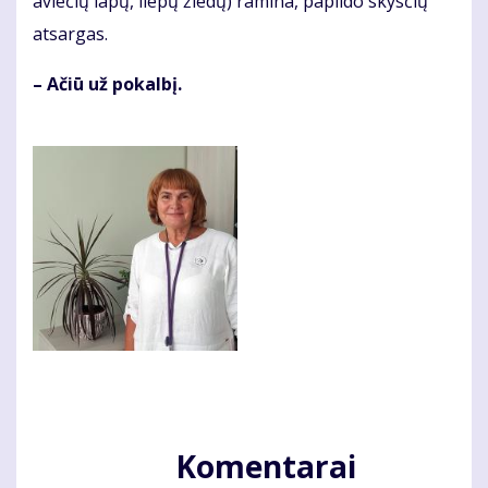
aviečių lapų, liepų žiedų) ramina, papildo skysčių
atsargas.
– Ačiū už pokalbį.
Komentarai