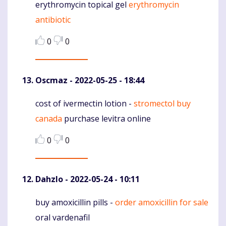
erythromycin topical gel
erythromycin
Komentaras
antibiotic
0
0
Oscmaz
- 2022-05-25 - 18:44
cost of ivermectin lotion -
stromectol buy
Komentaras
canada
purchase levitra online
0
0
Dahzlo
- 2022-05-24 - 10:11
buy amoxicillin pills -
order amoxicillin for sale
Komentaras
oral vardenafil