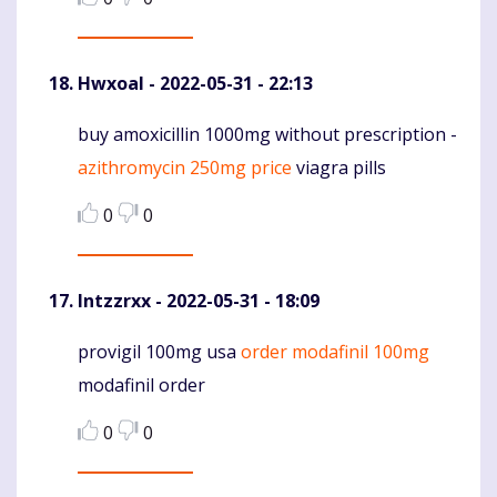
Hwxoal
- 2022-05-31 - 22:13
buy amoxicillin 1000mg without prescription -
Komentaras
azithromycin 250mg price
viagra pills
0
0
lntzzrxx
- 2022-05-31 - 18:09
provigil 100mg usa
order modafinil 100mg
Komentaras
modafinil order
0
0