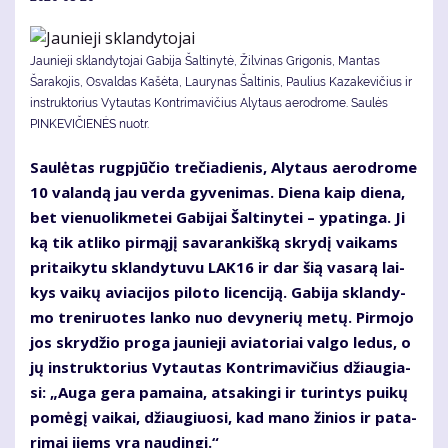
Jaunieji sklandytojai Gabija Šaltinytė, Žilvinas Grigonis, Mantas
Šarakojis, Osvaldas Kašėta, Laurynas Šaltinis, Paulius Kazakevičius ir
instruktorius Vytautas Kontrimavičius Alytaus aerodrome. Saulės
PINKEVIČIENĖS nuotr.
Sau­lė­tas rug­pjū­čio tre­čia­die­nis, Aly­taus ae­ro­dro­me
10 va­lan­dą jau ver­da gy­ve­ni­mas. Die­na kaip die­na,
bet vie­nuo­lik­me­tei Ga­bi­jai Šal­ti­ny­tei – ypa­tin­ga. Ji
ką tik at­li­ko pir­mą­jį sa­va­ran­kiš­ką skry­dį vai­kams
pri­tai­ky­tu sklan­dy­tu­vu LAK16 ir dar šią va­sa­rą lai­
kys vai­kų avia­ci­jos pi­lo­to li­cen­ci­ją. Ga­bi­ja sklan­dy­
mo tre­ni­ruo­tes lan­ko nuo de­vy­ne­rių me­tų. Pir­mo­jo
jos skry­džio pro­ga jau­nie­ji avia­to­riai val­go le­dus, o
jų in­struk­to­rius Vy­tau­tas Kon­tri­ma­vi­čius džiau­gia­
si: „Au­ga ge­ra pa­mai­na, at­sa­kin­gi ir tu­rin­tys pui­kų
po­mė­gį vai­kai, džiau­giuo­si, kad ma­no ži­nios ir pa­ta­
ri­mai jiems yra nau­din­gi.“