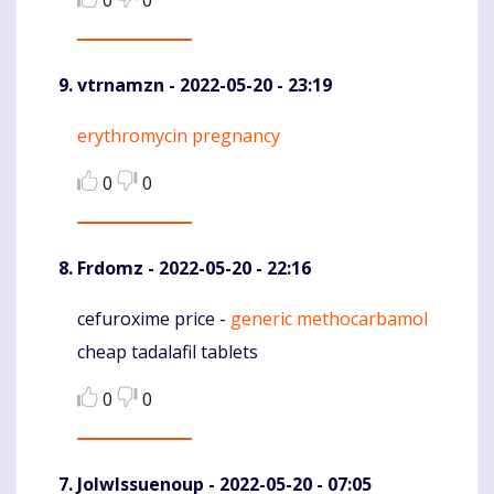
0
0
vtrnamzn
- 2022-05-20 - 23:19
erythromycin pregnancy
Komentaras
0
0
Frdomz
- 2022-05-20 - 22:16
cefuroxime price -
generic methocarbamol
Komentaras
cheap tadalafil tablets
0
0
JolwIssuenoup
- 2022-05-20 - 07:05