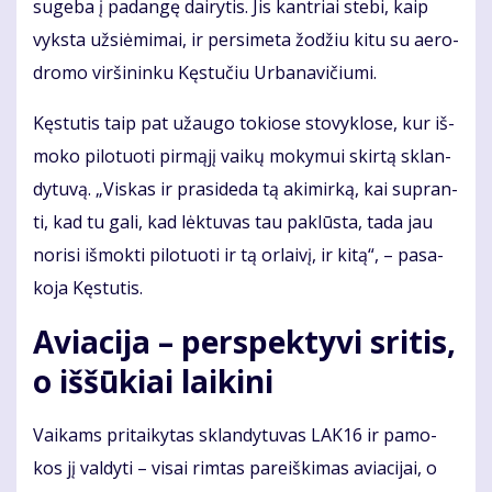
su­ge­ba į pa­dan­gę dai­ry­tis. Jis kan­triai ste­bi, kaip
vyks­ta už­si­ė­mi­mai, ir per­si­me­ta žo­džiu ki­tu su ae­ro­
dro­mo vir­ši­nin­ku Kęs­tu­čiu Ur­ba­na­vi­čiu­mi.
Kęs­tu­tis taip pat už­au­go to­kio­se sto­vyk­lo­se, kur iš­
mo­ko pi­lo­tuo­ti pir­mą­jį vai­kų mo­ky­mui skir­tą sklan­
dy­tu­vą. „Vis­kas ir pra­si­de­da tą aki­mir­ką, kai su­pran­
ti, kad tu ga­li, kad lėk­tu­vas tau pa­klūs­ta, ta­da jau
no­ri­si iš­mok­ti pi­lo­tuo­ti ir tą or­lai­vį, ir ki­tą“, – pa­sa­
ko­ja Kęs­tu­tis.
Aviacija – perspektyvi sritis,
o iššūkiai laikini
Vai­kams pri­tai­ky­tas sklan­dy­tu­vas LAK16 ir pa­mo­
kos jį val­dy­ti – vi­sai rim­tas pa­reiš­ki­mas avia­ci­jai, o