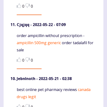
0
0
Cjqjqq
- 2022-05-22 - 07:09
order ampicillin without prescription -
Komentaras
ampicillin 500mg generic
order tadalafil for
sale
0
0
JebnInoth
- 2022-05-21 - 02:38
best online pet pharmacy reviews
canada
Komentaras
drugs legit