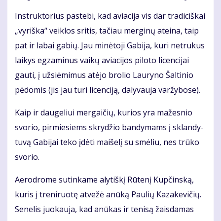
Instruktorius pa­ste­bi, kad avia­ci­ja vis dar tra­di­ciš­kai
„vy­riš­ka“ veik­los sri­tis, ta­čiau mer­gi­nų at­ei­na, taip
pat ir la­bai ga­bių. Jau mi­nė­to­ji Ga­bi­ja, ku­ri ne­tru­kus
lai­kys eg­za­mi­nus vai­kų avia­ci­jos pi­lo­to li­cen­ci­jai
gau­ti, į už­si­ė­mi­mus at­ėjo bro­lio Lau­ry­no Šal­ti­nio
pė­do­mis (jis jau tu­ri li­cen­ci­ją, da­ly­vau­ja var­žy­bo­se).
Kaip ir dau­ge­liui mer­gai­čių, ku­rios yra ma­žes­nio
svo­rio, pir­mie­siems skry­džio ban­dy­mams į sklan­dy­
tu­vą Ga­bi­jai te­ko įdė­ti mai­še­lį su smė­liu, nes trū­ko
svo­rio.
Ae­ro­dro­me su­tin­ka­me aly­tiš­kį Rū­te­nį Kup­čins­ką,
ku­ris į tre­ni­ruo­tę at­ve­žė anū­ką Pau­lių Ka­za­ke­vi­čių.
Se­ne­lis juo­kau­ja, kad anū­kas ir te­ni­są žais­da­mas