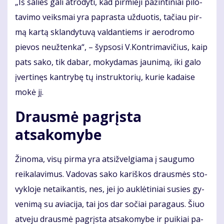
„Iš ša­lies ga­li at­ro­dy­ti, kad pir­mie­ji pa­žin­ti­niai pi­lo­
ta­vi­mo veiks­mai yra pa­pras­ta už­duo­tis, ta­čiau pir­
mą kar­tą sklan­dy­tu­vą val­dan­tiems ir ae­ro­dro­mo
pie­vos ne­už­ten­ka“, – šyp­so­si V.Kon­tri­ma­vi­čius, kaip
pats sa­ko, tik da­bar, mo­ky­da­mas jau­ni­mą, iki ga­lo
įver­ti­nęs kan­try­bę tų in­struk­to­rių, ku­rie ka­dai­se
mo­kė jį.
Drausmė pagrįsta
atsakomybe
Ži­no­ma, vi­sų pir­ma yra at­si­žvel­gia­ma į sau­gu­mo
rei­ka­la­vi­mus. Va­do­vas sa­ko ka­riš­kos draus­mės sto­
vyk­lo­je ne­tai­kan­tis, nes, jei jo auk­lė­ti­niai su­si­es gy­
ve­ni­mą su avia­ci­ja, tai jos dar so­čiai pa­ra­gaus. Šiuo
at­ve­ju draus­mė pa­grįs­ta at­sa­ko­my­be ir pui­kiai pa­