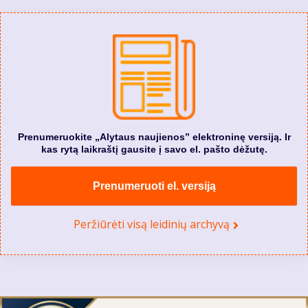
Prenumeruokite „Alytaus naujienos” elektroninę versiją. Ir
kas rytą laikraštį gausite į savo el. pašto dėžutę.
Prenumeruoti el. versiją
Peržiūrėti visą leidinių archyvą