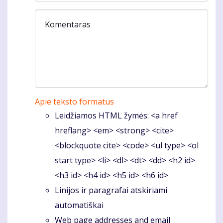
Komentaras
Apie teksto formatus
Leidžiamos HTML žymės: <a href
hreflang> <em> <strong> <cite>
<blockquote cite> <code> <ul type> <ol
start type> <li> <dl> <dt> <dd> <h2 id>
<h3 id> <h4 id> <h5 id> <h6 id>
Linijos ir paragrafai atskiriami
automatiškai
Web page addresses and email