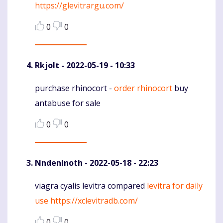
https://glevitrargu.com/
0
0
Rkjolt
- 2022-05-19 - 10:33
purchase rhinocort -
order rhinocort
buy
Komentaras
antabuse for sale
0
0
NndenInoth
- 2022-05-18 - 22:23
viagra cyalis levitra compared
levitra for daily
Komentaras
use
https://xclevitradb.com/
0
0