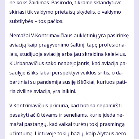
ne koks žai­di­mas. Pa­si­ro­do, tik­ra­me sklan­dy­tu­ve
ski­ria­si tik val­dy­mo prie­tai­sų sky­de­lis, o val­dy­mo
sub­ti­ly­bės – tos pa­čios.
Ne­ma­žai V.Kon­tri­ma­vi­čiaus auk­lė­ti­nių yra pa­si­rin­kę
avia­ci­ją kaip pra­gy­ve­ni­mo šal­ti­nį, ta­pę pro­fe­sio­na­
lais, stu­di­juo­ja avia­ci­ją ar­ba jau skrai­di­na ke­lei­vius.
K.Ur­ba­na­vi­čius sa­ko ne­abe­jo­jan­tis, kad avia­ci­ja pa­
sau­ly­je iš­liks la­bai per­spek­ty­vi veik­los sri­tis, o da­
bar­ti­niai su pan­de­mi­ja su­si­ję iš­šū­kiai, ku­riuos pa­ti­
ria ci­vi­li­nė avia­ci­ja, yra lai­ki­ni.
V.Kon­tri­ma­vi­čius pri­du­ria, kad bū­ti­na ne­pa­mirš­ti
pa­sa­ky­ti ačiū tė­vams ir se­ne­liams, ku­rie įde­da ne­
ma­žai pa­stan­gų, kad vai­kai tu­rė­tų to­kį pras­min­gą
už­im­tu­mą. Lie­tu­vo­je to­kių ba­zių, kaip Aly­taus ae­ro­