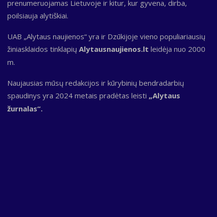
prenumeruojamas Lietuvoje ir kitur, kur gyvena, dirba,
poilsiauja alytiškiai.
UAB „Alytaus naujienos“ yra ir Dzūkijoje vieno populiariausių
žiniasklaidos tinklapių
Alytausnaujienos.lt
leidėja nuo 2000
m.
Naujausias mūsų redakcijos ir kūrybinių bendradarbių
spaudinys yra 2024 metais pradėtas leisti
„Alytaus
žurnalas“.