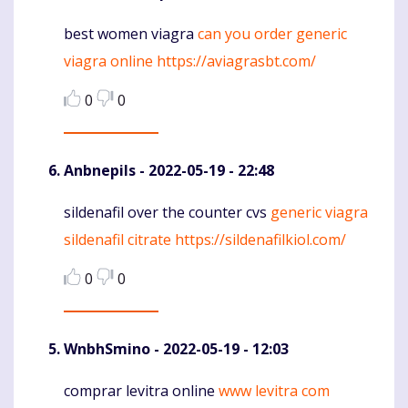
best women viagra
can you order generic
Komentaras
viagra online
https://aviagrasbt.com/
0
0
Anbnepils
- 2022-05-19 - 22:48
sildenafil over the counter cvs
generic viagra
Komentaras
sildenafil citrate
https://sildenafilkiol.com/
0
0
WnbhSmino
- 2022-05-19 - 12:03
comprar levitra online
www levitra com
Komentaras