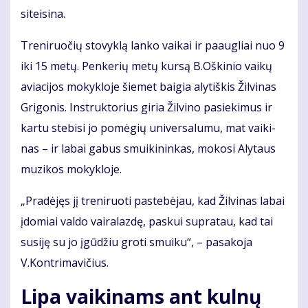
si­tei­si­na.
Tre­ni­ruo­čių sto­vyk­lą lan­ko vai­kai ir pa­aug­liai nuo 9
iki 15 me­tų. Pen­ke­rių me­tų kur­są B.Oš­ki­nio vai­kų
avia­ci­jos mo­kyk­lo­je šie­met bai­gia aly­tiš­kis Žil­vi­nas
Gri­go­nis. In­struk­to­rius gi­ria Žil­vi­no pa­sie­ki­mus ir
kar­tu ste­bi­si jo po­mė­gių uni­ver­sa­lu­mu, mat vai­ki­
nas – ir la­bai ga­bus smui­ki­nin­kas, mo­ko­si Aly­taus
mu­zi­kos mo­kyk­lo­je.
„Pra­dė­jęs jį tre­ni­ruo­ti pa­ste­bė­jau, kad Žil­vi­nas la­bai
įdo­miai val­do vai­ra­laz­dę, pas­kui su­pra­tau, kad tai
su­si­ję su jo įgū­džiu gro­ti smui­ku“, – pa­sa­ko­ja
V.Kon­tri­ma­vi­čius.
Lipa vaikinams ant kulnų