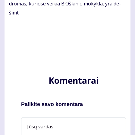
dro­mas, ku­rio­se vei­kia B.Oš­ki­nio mo­kyk­la, yra de­
šimt.
Komentarai
Palikite savo komentarą
Jūsų vardas