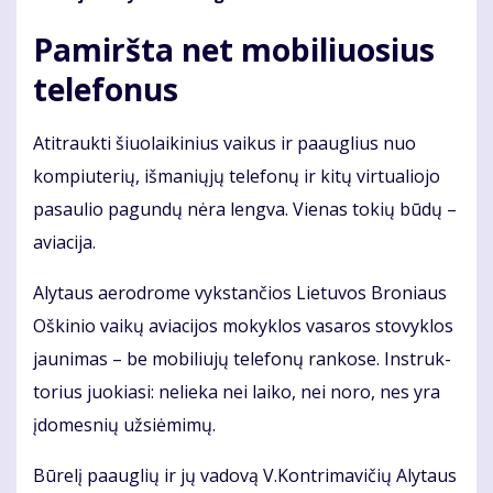
Pamiršta net mobiliuosius
telefonus
Ati­trauk­ti šiuo­lai­ki­nius vai­kus ir pa­aug­lius nuo
kom­piu­te­rių, iš­ma­nių­jų te­le­fo­nų ir ki­tų vir­tu­a­lio­jo
pa­sau­lio pa­gun­dų nė­ra leng­va. Vie­nas to­kių bū­dų –
avia­ci­ja.
Aly­taus ae­ro­dro­me vyks­tan­čios Lie­tu­vos Bro­niaus
Oš­ki­nio vai­kų avia­ci­jos mo­kyk­los va­sa­ros sto­vyk­los
jau­ni­mas – be mo­bi­liu­jų te­le­fo­nų ran­ko­se. In­struk­
to­rius juo­kia­si: ne­lie­ka nei lai­ko, nei no­ro, nes yra
įdo­mes­nių už­si­ė­mi­mų.
Bū­re­lį pa­aug­lių ir jų va­do­vą V.Kon­tri­ma­vi­čių Aly­taus