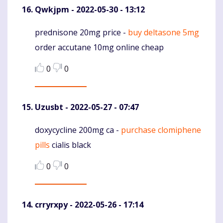
Qwkjpm
- 2022-05-30 - 13:12
prednisone 20mg price -
buy deltasone 5mg
Komentaras
order accutane 10mg online cheap
0
0
Uzusbt
- 2022-05-27 - 07:47
doxycycline 200mg ca -
purchase clomiphene
Komentaras
pills
cialis black
0
0
crryrxpy
- 2022-05-26 - 17:14