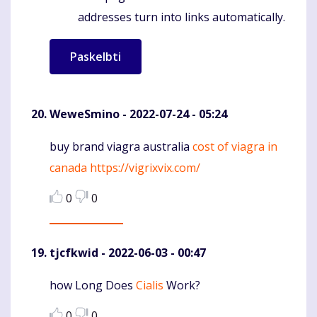
addresses turn into links automatically.
WeweSmino
- 2022-07-24 - 05:24
buy brand viagra australia
cost of viagra in
Komentaras
canada
https://vigrixvix.com/
0
0
tjcfkwid
- 2022-06-03 - 00:47
how Long Does
Cialis
Work?
Komentaras
0
0