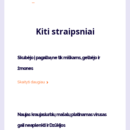
page
puslapis
page
Kiti straipsniai
Skubėjo į pagalbą ne tik miškams, gelbėjo ir
žmones
Skaityti daugiau
Naujas kraujasiurbių mašalų platinamas virusas
gali neaplenkti ir Dzūkijos