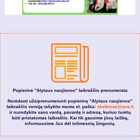
Popierinė "Alytaus naujienos" laikraščio prenumerata
Norėdami užsiprenumeruoti popierinę "Alytaus naujienos"
laikraščio versiją rašykite mums el. paštu:
skelbimai@ana.lt
ir nurodykite savo vardą, pavardę ir adresą, kuriuo turėtų
būti pristatomas laikraštis. Kai tik gausime jūsų laišką,
informuosime Jus dėl tolimesnių žingsnių.