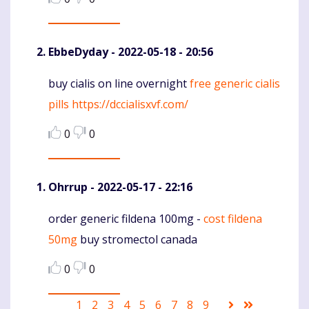
EbbeDyday
- 2022-05-18 - 20:56
buy cialis on line overnight
free generic cialis
Komentaras
pills
https://dccialisxvf.com/
0
0
Ohrrup
- 2022-05-17 - 22:16
order generic fildena 100mg -
cost fildena
Komentaras
50mg
buy stromectol canada
0
0
Pagination
Current
1
Puslapis
2
Puslapis
3
Puslapis
4
Puslapis
5
Puslapis
6
Puslapis
7
Puslapis
8
Puslapis
9
Sekantis
Last