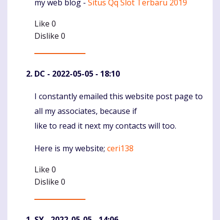
my web blog -
Situs Qq Slot Terbaru 2019
Like
0
Dislike
0
DC
- 2022-05-05 - 18:10
I constantly emailed this website post page to
Komentaras
all my associates, because if
like to read it next my contacts will too.
Here is my website;
ceri138
Like
0
Dislike
0
SY
- 2022-05-05 - 14:06