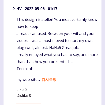
HV
- 2022-05-06 - 01:17
This design is steller! You most certainly know
Komentaras
how to keep
a reader amused. Between your wit and your
videos, I was almost moved to start my own
blog (well, almost...HaHa!) Great job.
I really enjoyed what you had to say, and more
than that, how you presented it.
Too cool!
my web-site ...
김치출장
Like
0
Dislike
0