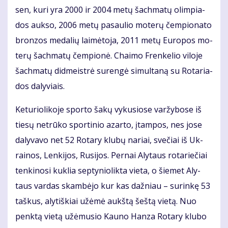
sen, ku­ri yra 2000 ir 2004 me­tų šach­ma­tų olim­pia­
dos auk­so, 2006 me­tų pa­sau­lio mo­te­rų čem­pio­na­to
bron­zos me­da­lių lai­mė­to­ja, 2011 me­tų Eu­ro­pos mo­
te­rų šach­ma­tų čem­pio­nė. Chai­mo Fren­ke­lio vi­lo­je
šach­ma­tų did­meist­rė su­ren­gė si­mul­ta­ną su Ro­ta­ria­
dos da­ly­viais.
Ke­tu­rio­li­ko­je spor­to ša­kų vy­ku­sio­se var­žy­bo­se iš
tie­sų ne­trū­ko spor­ti­nio azar­to, įtam­pos, nes jo­se
da­ly­va­vo net 52 Ro­ta­ry klu­bų na­riai, sve­čiai iš Uk­
rai­nos, Len­ki­jos, Ru­si­jos. Per­nai Aly­taus ro­ta­rie­čiai
ten­ki­no­si kuk­lia sep­ty­nio­lik­ta vie­ta, o šie­met Aly­
taus var­das skam­bė­jo kur kas daž­niau – su­rin­kę 53
taš­kus, aly­tiš­kiai už­ėmė aukš­tą šeš­tą vie­tą. Nuo
penk­tą vie­tą už­ėmu­sio Kau­no Han­za Ro­ta­ry klu­bo