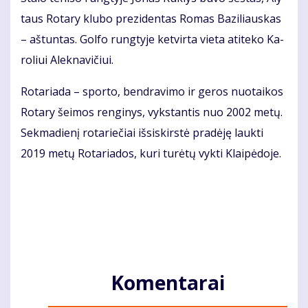
taus Ro­ta­ry klu­bo pre­zi­den­tas Ro­mas Ba­zi­liaus­kas
– aš­tun­tas. Gol­fo rung­ty­je ket­vir­ta vie­ta ati­te­ko Ka­
ro­liui Alek­na­vi­čiui.
Ro­ta­ria­da – spor­to, ben­dra­vi­mo ir ge­ros nuo­tai­kos
Ro­ta­ry šei­mos ren­gi­nys, vyks­tan­tis nuo 2002 me­tų.
Sek­ma­die­nį ro­ta­rie­čiai iš­si­skirs­tė pra­dė­ję lauk­ti
2019 me­tų Ro­ta­ria­dos, ku­ri tu­rė­tų vyk­ti Klai­pė­do­je.
Komentarai