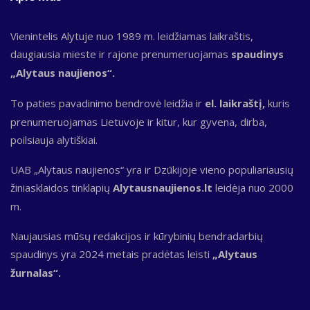
Vienintelis Alytuje nuo 1989 m. leidžiamas laikraštis,
daugiausia mieste ir rajone prenumeruojamas
spaudinys
„Alytaus naujienos“.
To paties pavadinimo bendrovė leidžia ir
el. laikraštį,
kuris
prenumeruojamas Lietuvoje ir kitur, kur gyvena, dirba,
poilsiauja alytiškiai.
UAB „Alytaus naujienos“ yra ir Dzūkijoje vieno populiariausių
žiniasklaidos tinklapių
Alytausnaujienos.lt
leidėja nuo 2000
m.
Naujausias mūsų redakcijos ir kūrybinių bendradarbių
spaudinys yra 2024 metais pradėtas leisti
„Alytaus
žurnalas“.