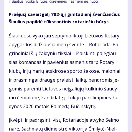
ir Saulius Ivoška. Bi­ru­tės Ko­re­vie­nės ir as­me­ni­nės nuotr.
Pra­ėju­sį sa­vait­ga­lį 782-ąjį gim­ta­die­nį šven­čian­čius
Šiau­lius pa­pil­dė tūks­tan­ti­nis ro­ta­rie­čių bū­rys.
Šiau­liuo­se vy­ko jau sep­ty­nio­lik­to­ji Lie­tu­vos Ro­ta­ry
apy­gar­dos di­džiau­sia me­tų šven­tė – Ro­ta­ria­da. Pa­
grin­di­niai šių žai­dy­nių tiks­lai – iš­aiš­kin­ti pa­jė­giau­
sias ko­man­das ir pa­vie­nius as­me­nis tarp Ro­ta­ry
klu­bų ir jų na­rių at­ski­ro­se spor­to ša­ko­se, ma­lo­niai
ir pra­smin­gai drau­ge pra­leis­ti lai­ką, ben­dro­mis jė­
go­mis pa­rem­ti Lie­tu­vos ne­įga­lių­jų kul­ki­nio šau­dy­
mo čem­pio­nę, kan­di­da­tę į To­ki­jo pa­ro­lim­pi­nes žai­
dy­nes 2020 me­tais Rai­me­dą Bu­čins­ky­tę.
Įkvėp­ti ir pa­drą­sin­ti vi­sų Ro­ta­ria­do­je at­vy­ko Sei­mo
na­rė, šach­ma­tų did­meist­rė Vik­to­ri­ja Čmi­ly­tė-Niel­