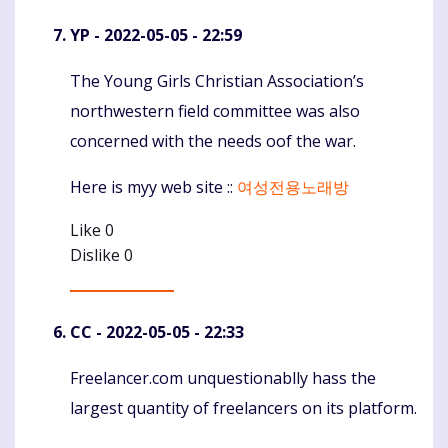
YP
- 2022-05-05 - 22:59
The Young Girls Christian Association’s
Komentaras
northwestern field committee was also
concerned with the needs oof the war.
Here is myy web site ::
여성전용노래방
Like
0
Dislike
0
CC
- 2022-05-05 - 22:33
Freelancer.com unquestionablly hass the
Komentaras
largest quantity of freelancers on its platform.