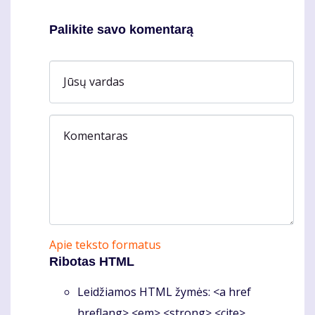
Palikite savo komentarą
Jūsų vardas
Komentaras
Apie teksto formatus
Ribotas HTML
Leidžiamos HTML žymės: <a href
hreflang> <em> <strong> <cite>