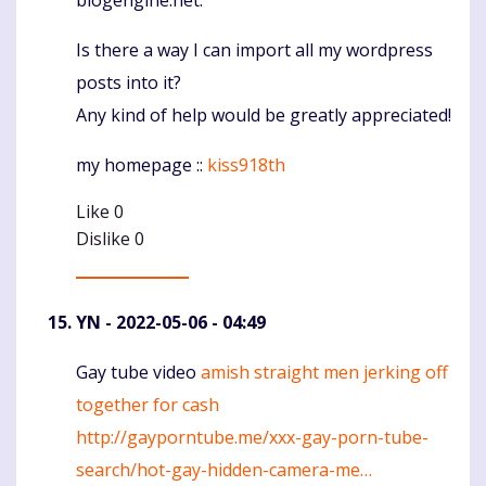
Is there a way I can import all my wordpress
posts into it?
Any kind of help would be greatly appreciated!
my homepage ::
kiss918th
Like
0
Dislike
0
YN
- 2022-05-06 - 04:49
Gay tube video
amish straight men jerking off
Komentaras
together for cash
http://gayporntube.me/xxx-gay-porn-tube-
search/hot-gay-hidden-camera-me…