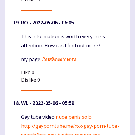
RO
- 2022-05-06 - 06:05
This information is worth everyone's
Komentaras
attention. How can I find out more?
my page
เว็บสล็อตเว็บตรง
Like
0
Dislike
0
WL
- 2022-05-06 - 05:59
Gay tube video
nude penis solo
Komentaras
http://gayporntube.me/xxx-gay-porn-tube-
search/hot-gay-hidden-camera-me…