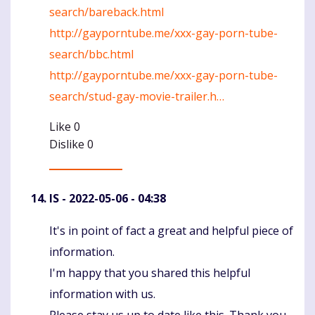
search/bareback.html
http://gayporntube.me/xxx-gay-porn-tube-
search/bbc.html
http://gayporntube.me/xxx-gay-porn-tube-
search/stud-gay-movie-trailer.h…
Like
0
Dislike
0
IS
- 2022-05-06 - 04:38
It's in point of fact a great and helpful piece of
Komentaras
information.
I'm happy that you shared this helpful
information with us.
Please stay us up to date like this. Thank you