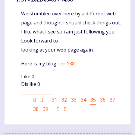
We stumbled over here by a different web
Komentaras
page and thought I should check things out.
I like what I see so i am just following you.
Look forward to
looking at your web page again.
Here is my blog:
ceri138
Like
0
Dislike
0
Pagination
First
Ankstesnis
Puslapis
31
Puslapis
32
Puslapis
33
Puslapis
34
Current
35
Puslapis
36
Puslapis
37
page
puslapis
page
Puslapis
38
Puslapis
39
Sekantis
Last
puslapis
page