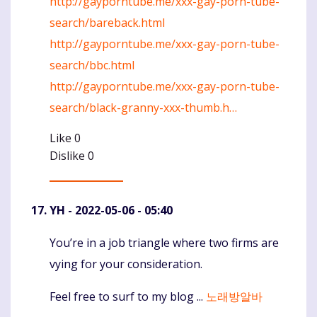
http://gayporntube.me/xxx-gay-porn-tube-
search/bareback.html
http://gayporntube.me/xxx-gay-porn-tube-
search/bbc.html
http://gayporntube.me/xxx-gay-porn-tube-
search/black-granny-xxx-thumb.h…
Like
0
Dislike
0
YH
- 2022-05-06 - 05:40
You’re in a job triangle where two firms are
Komentaras
vying for your consideration.
Feel free to surf to my blog ...
노래방알바