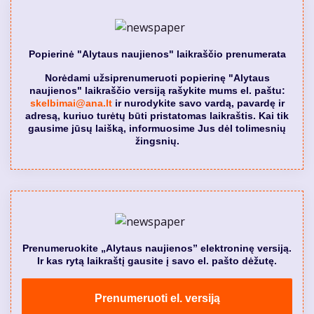
Popierinė "Alytaus naujienos" laikraščio prenumerata
Norėdami užsiprenumeruoti popierinę "Alytaus
naujienos" laikraščio versiją rašykite mums el. paštu:
skelbimai@ana.lt
ir nurodykite savo vardą, pavardę ir
adresą, kuriuo turėtų būti pristatomas laikraštis. Kai tik
gausime jūsų laišką, informuosime Jus dėl tolimesnių
žingsnių.
Prenumeruokite „Alytaus naujienos” elektroninę versiją.
Ir kas rytą laikraštį gausite į savo el. pašto dėžutę.
Prenumeruoti el. versiją