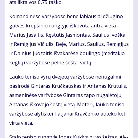
at­si­lik­ta vos 0,75 taš­ko.
Ko­man­di­nė­se var­žy­bo­se be­ne la­biau­siai džiu­gi­no
gat­vės krep­ši­nio rung­ty­je iš­ko­vo­ta an­tra vie­ta –
Ma­rius Ja­sai­tis, Kęs­tu­tis Jas­mon­tas, Sau­lius Ivoš­ka
ir Re­mi­gi­jus Vi­čiu­lis. Be­je, Ma­rius, Sau­lius, Re­mi­gi­jus
ir Dai­nius Juo­zai­tis iš­va­ka­rė­se bou­lin­go (med­ta­kio
kėg­lių) var­žy­bo­se pel­nė šeš­tą vie­tą.
Lau­ko te­ni­so vy­rų dve­je­tų var­žy­bo­se ne­nu­ga­li­mi
pa­si­ro­dė Gin­ta­ras Kruč­kaus­kas ir An­ta­nas Kru­tu­lis,
as­me­ni­nė­se var­žy­bo­se Gin­ta­ras ta­po nu­ga­lė­to­ju,
An­ta­nas iš­ko­vo­jo šeš­tą vie­tą. Mo­te­rų lau­ko te­ni­so
var­žy­bo­se aly­tiš­kei Tat­ja­nai Krav­čen­ko ati­te­ko ket­
vir­ta vie­ta.
Sta­lo te­ni­so rung­ty­je Jo­nas Kuk­lys bu­vo šeš­tas, Aly­