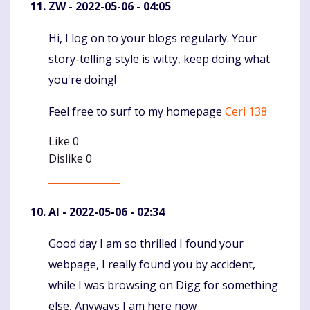
ZW
- 2022-05-06 - 04:05
Hi, I log on to your blogs regularly. Your
Komentaras
story-telling style is witty, keep doing what
you're doing!
Feel free to surf to my homepage
Ceri 138
Like
0
Dislike
0
AI
- 2022-05-06 - 02:34
Good day I am so thrilled I found your
Komentaras
webpage, I really found you by accident,
while I was browsing on Digg for something
else, Anyways I am here now