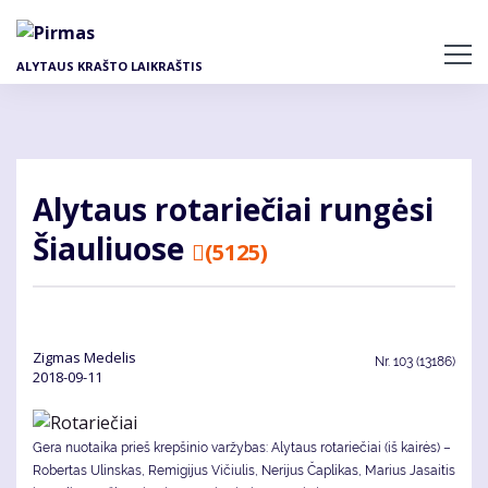
Pereiti
į
pagrindinį
ALYTAUS KRAŠTO LAIKRAŠTIS
turinį
Aly­taus ro­ta­rie­čiai run­gė­si
Šiau­liuo­se
(5125)
Zig­mas Me­de­lis
Nr.
103 (13186)
2018-09-11
Gera nuotaika prieš krepšinio varžybas: Alytaus rotariečiai (iš kairės) –
Robertas Ulinskas, Remigijus Vičiulis, Nerijus Čaplikas, Marius Jasaitis