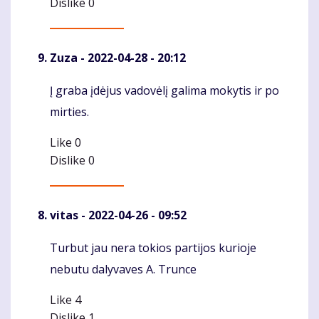
Dislike
0
Zuza
- 2022-04-28 - 20:12
Į graba įdėjus vadovėlį galima mokytis ir po
Komentaras
mirties.
Like
0
Dislike
0
vitas
- 2022-04-26 - 09:52
Turbut jau nera tokios partijos kurioje
Komentaras
nebutu dalyvaves A. Trunce
Like
4
Dislike
1