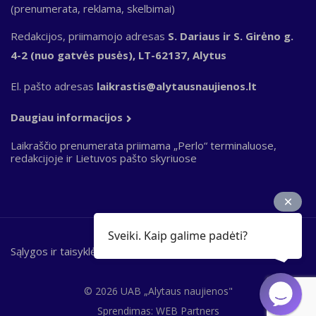
(prenumerata, reklama, skelbimai)
Redakcijos, priimamojo adresas
S. Dariaus ir S. Girėno g.
4-2 (nuo gatvės pusės), LT-62137, Alytus
El. pašto adresas
laikrastis@alytausnaujienos.lt
Daugiau informacijos
Laikraščio prenumerata priimama „Perlo“ terminaluose,
redakcijoje ir Lietuvos pašto skyriuose
Sveiki. Kaip galime padėti?
Sąlygos ir taisyklės
Bottom
footer
© 2026 UAB „Alytaus naujienos"
Sprendimas:
WEB Partners