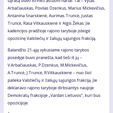
sąrašą buvo išrinkti aštuoni nariai. Tai – Vytas
Arbačiauskas, Povilas Dzenkus, Marius Mickevičius,
Antanina Snarskienė, Aurimas Truncė, Justas
Truncė, Rasa Vitkauskienė ir Algis Žėkas. Jie
kadencijos pradžioje rajono taryboje įsteigė
opozicinę Valstiečių ir žaliųjų sąjungos frakciją.
Balandžio 21-ąją vykusiame rajono tarybos
posėdyje buvo pranešta, kad šeši iš jų –
V.Arbačiauskas, P.Dzenkus, M.Mickevičius,
A.Truncė, J.Truncė, R.Vitkauskienė – nuo šiol
palieka Valstiečių ir žaliųjų sąjungos frakciją. Jie
deklaravo rajono taryboje dirbsiantys naujoje
Demokratų frakcijoje „Vardan Lietuvos“, kuri bus
opozicijoje.