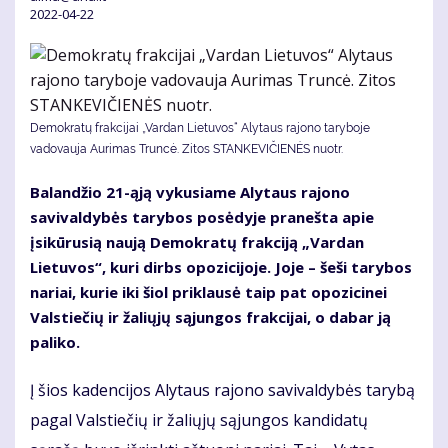
2022-04-22
Demokratų frakcijai „Vardan Lietuvos“ Alytaus rajono taryboje
vadovauja Aurimas Truncė. Zitos STANKEVIČIENĖS nuotr.
Balandžio 21-ąją vykusiame Alytaus rajono
savivaldybės tarybos posėdyje pranešta apie
įsikūrusią naują Demokratų frakciją „Vardan
Lietuvos“, kuri dirbs opozicijoje. Joje – šeši tarybos
nariai, kurie iki šiol priklausė taip pat opozicinei
Valstiečių ir žaliųjų sąjungos frakcijai, o dabar ją
paliko.
Į šios kadencijos Alytaus rajono savivaldybės tarybą
pagal Valstiečių ir žaliųjų sąjungos kandidatų