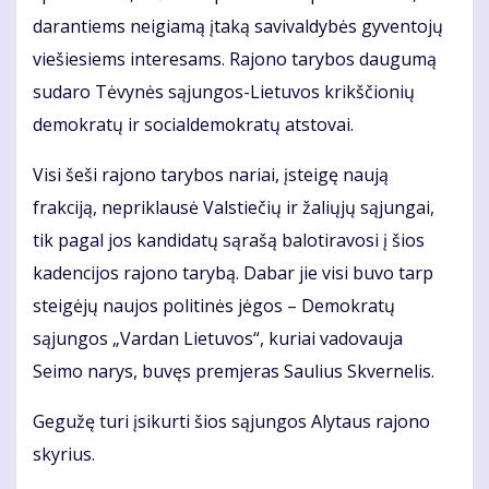
darantiems neigiamą įtaką savivaldybės gyventojų
viešiesiems interesams. Rajono tarybos daugumą
sudaro Tėvynės sąjungos-Lietuvos krikščionių
demokratų ir socialdemokratų atstovai.
Visi šeši rajono tarybos nariai, įsteigę naują
frakciją, nepriklausė Valstiečių ir žaliųjų sąjungai,
tik pagal jos kandidatų sąrašą balotiravosi į šios
kadencijos rajono tarybą. Dabar jie visi buvo tarp
steigėjų naujos politinės jėgos – Demokratų
sąjungos „Vardan Lietuvos“, kuriai vadovauja
Seimo narys, buvęs premjeras Saulius Skvernelis.
Gegužę turi įsikurti šios sąjungos Alytaus rajono
skyrius.