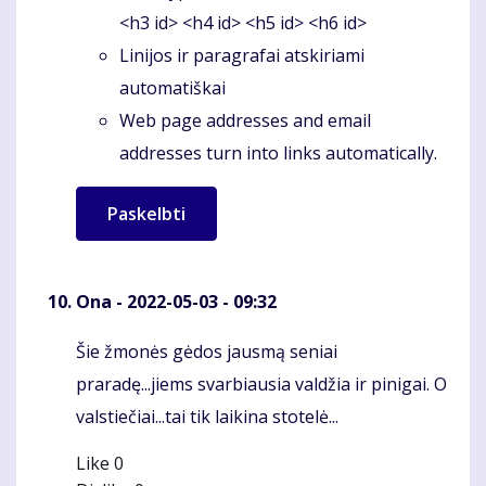
<h3 id> <h4 id> <h5 id> <h6 id>
Linijos ir paragrafai atskiriami
automatiškai
Web page addresses and email
addresses turn into links automatically.
Ona
- 2022-05-03 - 09:32
Šie žmonės gėdos jausmą seniai
Komentaras
praradę...jiems svarbiausia valdžia ir pinigai. O
valstiečiai...tai tik laikina stotelė...
Like
0