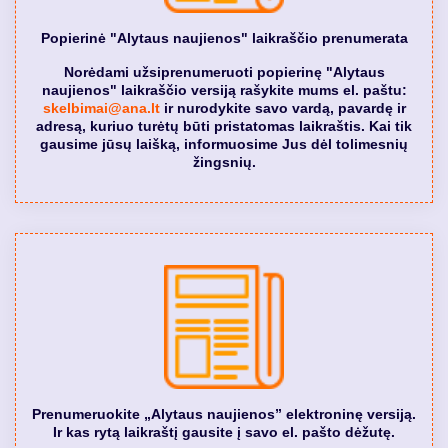
Popierinė "Alytaus naujienos" laikraščio prenumerata
Norėdami užsiprenumeruoti popierinę "Alytaus
naujienos" laikraščio versiją rašykite mums el. paštu:
skelbimai@ana.lt
ir nurodykite savo vardą, pavardę ir
adresą, kuriuo turėtų būti pristatomas laikraštis. Kai tik
gausime jūsų laišką, informuosime Jus dėl tolimesnių
žingsnių.
Prenumeruokite „Alytaus naujienos” elektroninę versiją.
Ir kas rytą laikraštį gausite į savo el. pašto dėžutę.