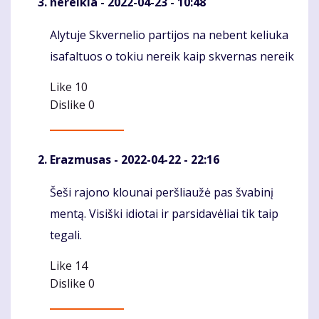
nereikia
- 2022-04-23 - 10:48
Alytuje Skvernelio partijos na nebent keliuka
Komentaras
isafaltuos o tokiu nereik kaip skvernas nereik
Like
10
Dislike
0
Erazmusas
- 2022-04-22 - 22:16
Šeši rajono klounai peršliaužė pas švabinį
Komentaras
mentą. Visiški idiotai ir parsidavėliai tik taip
tegali.
Like
14
Dislike
0