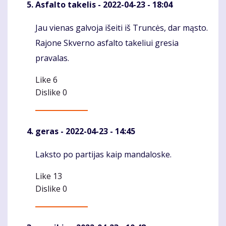
Asfalto takelis
- 2022-04-23 - 18:04
Jau vienas galvoja išeiti iš Truncės, dar mąsto.
Komentaras
Rajone Skverno asfalto takeliui gresia
pravalas.
Like
6
Dislike
0
geras
- 2022-04-23 - 14:45
Laksto po partijas kaip mandaloske.
Komentaras
Like
13
Dislike
0