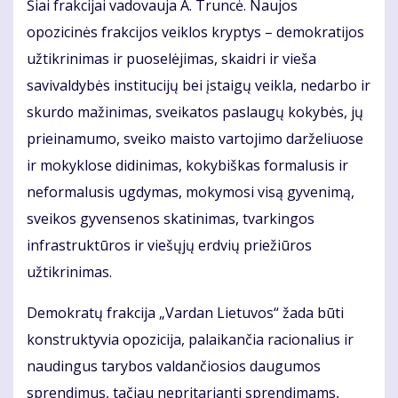
Šiai frakcijai vadovauja A. Truncė. Naujos
opozicinės frakcijos veiklos kryptys – demokratijos
užtikrinimas ir puoselėjimas, skaidri ir vieša
savivaldybės institucijų bei įstaigų veikla, nedarbo ir
skurdo mažinimas, sveikatos paslaugų kokybės, jų
prieinamumo, sveiko maisto vartojimo darželiuose
ir mokyklose didinimas, kokybiškas formalusis ir
neformalusis ugdymas, mokymosi visą gyvenimą,
sveikos gyvensenos skatinimas, tvarkingos
infrastruktūros ir viešųjų erdvių priežiūros
užtikrinimas.
Demokratų frakcija „Vardan Lietuvos“ žada būti
konstruktyvia opozicija, palaikančia racionalius ir
naudingus tarybos valdančiosios daugumos
sprendimus, tačiau nepritarianti sprendimams,