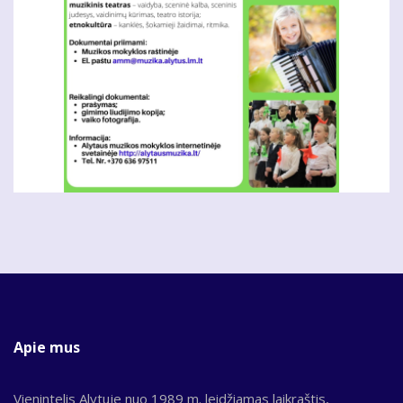
Apie mus
Vienintelis Alytuje nuo 1989 m. leidžiamas laikraštis,