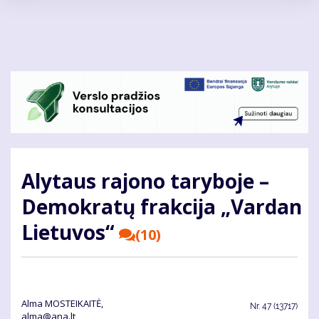
Pereiti
į
pagrindinį
turinį
Alytaus rajono taryboje –
Demokratų frakcija „Vardan
Lietuvos“
(10)
Alma MOSTEIKAITĖ,
Nr.
47 (13717)
alma@ana.lt