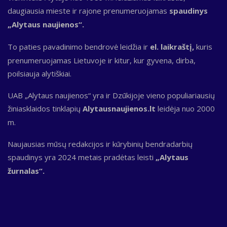
daugiausia mieste ir rajone prenumeruojamas
spaudinys
„Alytaus naujienos“.
To paties pavadinimo bendrovė leidžia ir
el. laikraštį,
kuris
prenumeruojamas Lietuvoje ir kitur, kur gyvena, dirba,
poilsiauja alytiškiai.
UAB „Alytaus naujienos“ yra ir Dzūkijoje vieno populiariausių
žiniasklaidos tinklapių
Alytausnaujienos.lt
leidėja nuo 2000
m.
Naujausias mūsų redakcijos ir kūrybinių bendradarbių
spaudinys yra 2024 metais pradėtas leisti
„Alytaus
žurnalas“.