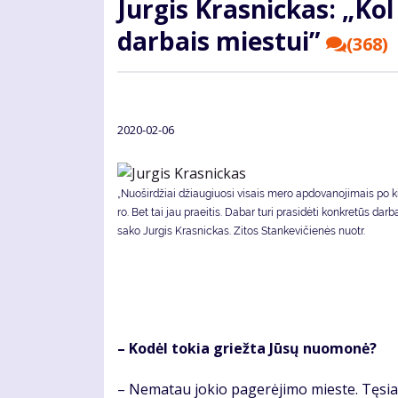
Jur­gis Kras­nic­kas: „Kol 
dar­bais mies­tui”
(368)
2020-02-06
„Nuoširdžiai džiau­giuo­si vi­sais me­ro ap­do­va­no­ji­mais po ki
ro. Bet tai jau praeitis. Da­bar tu­ri pra­si­dė­ti kon­kre­tūs dar­b
sako Jurgis Krasnickas. Zi­tos Stan­ke­vi­čie­nės nuotr.
– Ko­dėl to­kia griež­ta Jū­sų nuo­mo­nė?
– Ne­ma­tau jo­kio pa­ge­rė­ji­mo mies­te. Tę­si