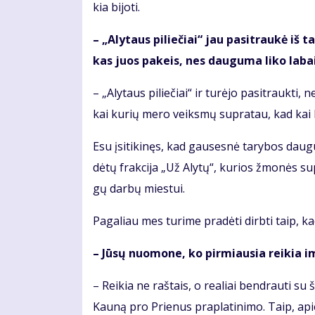
kia bi­jo­ti.
– „Aly­taus pi­lie­čiai“ jau pa­si­trau­kė iš 
kas juos pa­keis, nes dau­gu­ma li­ko la­bai 
– „Aly­taus pi­lie­čiai“ ir tu­rė­jo pa­si­trauk­ti
kai ku­rių me­ro veiks­mų su­pra­tau, kad kai k
Esu įsi­ti­ki­nęs, kad gau­ses­nė ta­ry­bos dau­gu
dė­tų frak­ci­ja „Už Aly­tų“, ku­rios žmo­nės su­p
gų dar­bų mies­tui.
Pa­ga­liau mes tu­ri­me pra­dė­ti dirb­ti taip, 
– Jū­sų nuo­mo­ne, ko pir­miau­sia rei­kia im
– Rei­kia ne raš­tais, o re­a­liai ben­drau­ti su ša
Kau­ną pro Prie­nus pra­pla­ti­ni­mo. Taip, apie