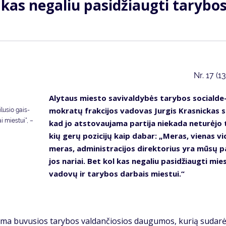
kas ne­ga­liu pa­si­džiaug­ti ta­ry­bo
Nr.
17 (1
Aly­taus mies­to sa­vi­val­dy­bės ta­ry­bos so­cial­de
mok­ra­tų frak­ci­jos va­do­vas Jur­gis Kras­nic­kas s
­lu­sio gais­
ai mies­tui“, –
kad jo at­sto­vau­ja­ma par­ti­ja nie­ka­da ne­tu­rė­jo
kių ge­rų po­zi­ci­jų kaip da­bar: „Me­ras, vie­nas vi­
me­ras, ad­mi­nist­ra­ci­jos di­rek­to­rius yra mū­sų pa
jos na­riai. Bet kol kas ne­ga­liu pa­si­džiaug­ti mie
va­do­vų ir ta­ry­bos dar­bais mies­tui.“
a­ma bu­vu­sios ta­ry­bos val­dan­čio­sios dau­gu­mos, ku­rią su­da­r