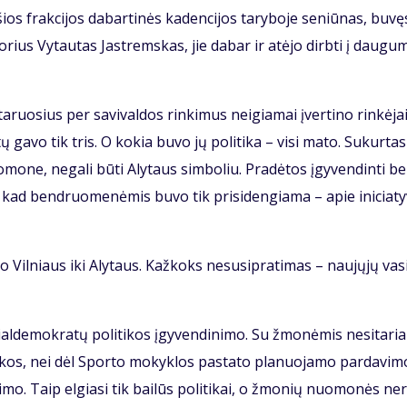
 šios frak­ci­jos da­bar­ti­nės ka­den­ci­jos ta­ry­bo­je se­niū­nas, bu­vę
k­to­rius Vy­tau­tas Jast­rems­kas, jie da­bar ir at­ėjo dirb­ti į dau­gu­
a­ruo­sius per sa­vi­val­dos rin­ki­mus ne­igia­mai įver­ti­no rin­kė­jai
­tų ga­vo tik tris. O ko­kia bu­vo jų po­li­ti­ka – vi­si ma­to. Su­kur­tas
mo­ne, ne­ga­li bū­ti Aly­taus sim­bo­liu. Pra­dė­tos įgy­ven­din­ti b
i, kad ben­druo­me­nė­mis bu­vo tik pri­si­den­gia­ma – apie ini­cia­ty
uo Vil­niaus iki Aly­taus. Kaž­koks nesu­si­pra­ti­mas – nau­jų­jų va­s
l­de­mok­ra­tų po­li­ti­kos įgy­ven­di­ni­mo. Su žmo­nė­mis ne­si­ta­ri
ar­kos, nei dėl Spor­to mo­kyk­los pa­sta­to pla­nuo­ja­mo par­da­vi­m
­mo. Taip el­gia­si tik bai­lūs po­li­ti­kai, o žmo­nių nuo­mo­nės ne­r