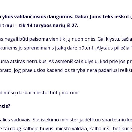
ta­ry­bos val­dan­čio­sios dau­gu­mos. Da­bar Jums teks ieš­ko­ti
tra­pi – tik 14 ta­ry­bos na­rių iš 27.
, nes ne­ga­li bū­ti pai­so­ma vien tik jų nuo­mo­nės. Gal klys­tu, ta­či
u­riems jo spren­di­mams įta­ką da­rė bū­tent „Aly­taus pi­lie­čiai“
­ma at­si­ras ne­tru­kus. Aš as­me­niš­kai siū­ly­siu, kad prie jos pri
ra­to, jog pra­ėju­sios ka­den­ci­jos ta­ry­ba nė­ra pa­da­riu­si reikš
kad mū­sų dar­bai mies­tui bū­tų ma­to­mi.
­tis?
­lies va­do­vais, Su­si­sie­ki­mo mi­nis­te­ri­ja dėl kuo spar­tes­nio ke­
 tai daug kal­bė­jo bu­vu­si mies­to val­džia, kal­ba ir ši, bet kur