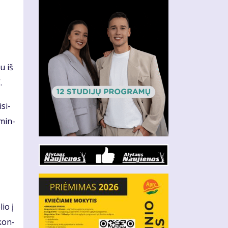
,
au iš
.
­si­
­min­
lio į
 kon­