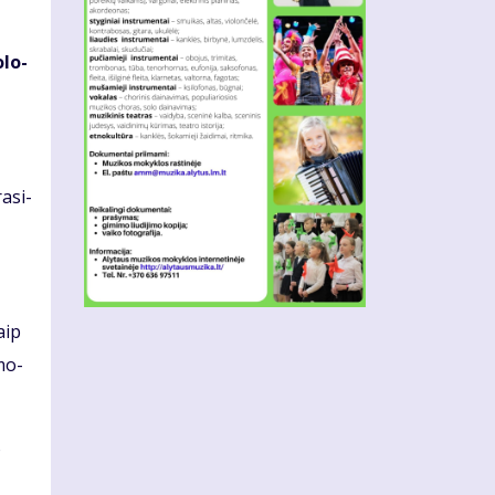
­lo­
a­si­
kaip
mo­
o