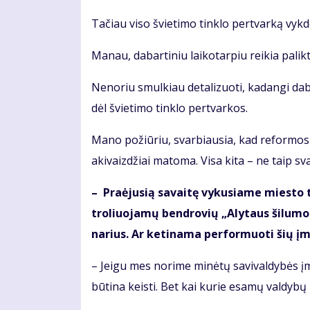
Tačiau viso švietimo tinklo pertvarką vyk
Manau, dabartiniu laikotarpiu reikia palikti
Nenoriu smulkiau detalizuoti, kadangi daba
dėl švietimo tinklo pertvarkos.
Mano požiūriu, svarbiausia, kad reformos
akivaizdžiai matoma. Visa kita – ne taip sv
– Pra­ėju­sią sa­vai­tę vy­ku­sia­me mies­to t
tro­liuo­ja­mų ben­dro­vių „Aly­taus ši­lu­mos
na­rius. Ar ke­ti­na­ma per­for­muo­ti šių į
– Jei­gu mes no­ri­me mi­nė­tų sa­vi­val­dy­bės 
būtina keis­ti. Bet kai kurie esamų valdybų