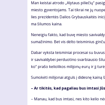
Man keis­tai at­ro­do „Aly­taus pi­lie­čių“ pa­si­
mies­to gy­ven­to­jams. Tai tik­rai ne jų nuo­pel
lies pre­zi­den­tės Da­lios Gry­baus­kai­tės ini­ci
ma ši­lu­mos kai­na.
Neneigiu fakto, kad buvę miesto savivaldy
sumažinimo. Bet vis dėlto teisminius ginčus
Da­bar vyks­ta teis­mi­niai pro­ce­sai su bu­vu­si
ir sa­vi­val­dy­bei per­duo­ti­no svar­biau­sio ši­l
ko“ pra­šo ke­lio­li­kos mi­li­jo­nų eu­rų ir jį tu­r
Su­mo­kė­ti mi­li­jo­nai at­guls į di­des­nę kai­ną 
– Ar ti­ki­tės, kad pa­ga­liau bus im­ta­si Jū­
– Ma­nau, kad bus im­ta­si, nes ki­to ke­lio nė­