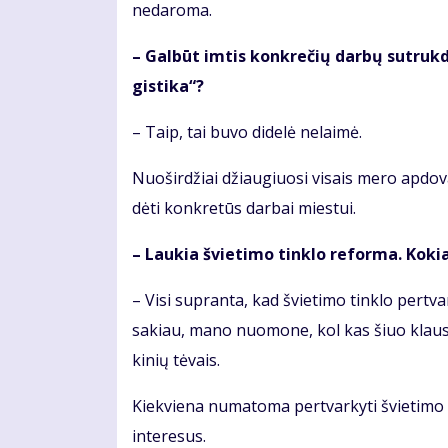
ne­da­ro­ma.
– Gal­būt im­tis kon­kre­čių dar­bų su­truk­dė
gis­ti­ka“?
– Taip, tai bu­vo di­de­lė ne­lai­mė.
Nuoširdžiai džiau­giuo­si vi­sais me­ro ap­do­va­
dė­ti kon­kre­tūs dar­bai mies­tui.
– Lau­kia švie­ti­mo tin­klo re­for­ma. Ko­ki
– Vi­si su­pran­ta, kad švie­ti­mo tin­klo per­tva
sa­kiau, mano nuomone, kol kas šiuo klau­si
ki­nių tė­vais.
Kiek­vie­na nu­ma­to­ma per­tvar­ky­ti švie­ti­m
interesus.