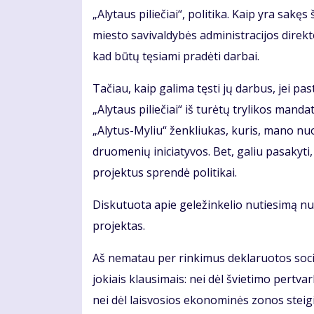
„Aly­taus pi­lie­čiai“, po­li­ti­ka. Kaip yra sa­kęs
mies­to sa­vi­val­dy­bės ad­mi­nist­ra­ci­jos di­re
kad bū­tų tę­sia­mi pra­dė­ti dar­bai.
Ta­čiau, kaip ga­li­ma tęs­ti jų dar­bus, jei pas­t
„Aly­taus pi­lie­čiai“ iš tu­rė­tų try­li­kos man­da
„Aly­tus-My­liu“ žen­kliu­kas, ku­ris, ma­no nuo­
druo­me­nių ini­cia­ty­vos. Bet, ga­liu pa­sa­ky­t
pro­jek­tus spren­dė po­li­ti­kai.
Dis­ku­tuo­ta apie ge­le­žin­ke­lio nu­tie­si­mą n
pro­jek­tas.
Aš ne­ma­tau per rin­ki­mus de­kla­ruo­tos so­cia
jo­kiais klau­si­mais: nei dėl švie­ti­mo per­tv
nei dėl lais­vo­sios eko­no­mi­nės zo­nos stei­gi