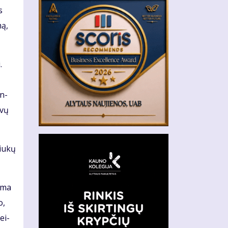
s
mą,
.
en­
­vų
iu­kų
a­ma
o,
ei­