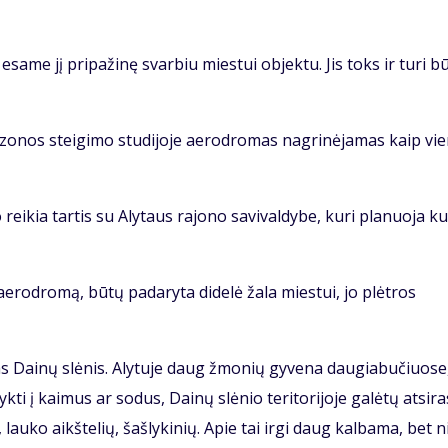
esa­me jį pri­pa­ži­nę svar­biu mies­tui ob­jek­tu. Jis toks ir tu­ri bū­
zo­nos stei­gi­mo stu­di­jo­je ae­ro­dro­mas nag­ri­nė­ja­mas kaip vie
ei­kia tar­tis su Aly­taus ra­jo­no sa­vi­val­dy­be, ku­ri pla­nuo­ja kur
us ae­ro­dro­mą, bū­tų padaryta didelė žala miestui, jo plėtros
­tas Dai­nų slė­nis. Aly­tu­je daug žmo­nių gy­ve­na dau­gia­bu­čiuo­se
yk­ti į kai­mus ar so­dus, Dai­nų slė­nio te­ri­to­ri­jo­je ga­lė­tų at­si­ras
i, lau­ko aikš­te­lių, šaš­ly­ki­nių. Apie tai ir­gi daug kal­ba­ma, bet n