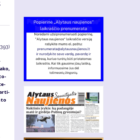
s
3393)
­
a­ko,
 to­
ce­
r­ti­
s­to
ė