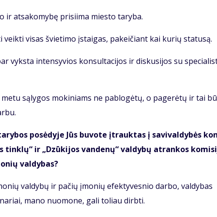
do ir atsakomybę prisiima miesto taryba.
 veikti visas švietimo įstaigas, pakeičiant kai kurių statusą.
r vyksta intensyvios konsultacijos ir diskusijos su specialis
 metu sąlygos mokiniams ne pablogėtų, o pagerėtų ir tai b
arbu.
a­ry­bos po­sė­dy­je Jūs bu­vo­te įtrauk­tas į sa­vi­val­dy­bės ko
 tin­klų“ ir „Dzū­ki­jos van­de­nų“ val­dy­bų at­ran­kos ko­mi­si
mo­nių val­dy­bas?
įmo­nių val­dy­bų ir pačių įmonių efek­ty­ves­nio dar­bo, val­dybas
 nariai, mano nuomone, gali toliau dirbti.