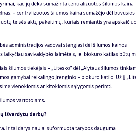
gy­ri­mai, kad jų dė­ka su­ma­žin­ta cen­tra­li­zuo­tos ši­lu­mos kai­na
­nas, – cen­tra­li­zuo­tos ši­lu­mos kai­na su­ma­žė­jo dėl bu­vu­sios
­juo­tų tei­sės ak­tų pa­kei­ti­mų, ku­riais re­mian­tis yra ap­skai­čiuo
bės administracijos vadovai stengiasi dėl šilumos kainos
 laikyčiau savi­valdybės laimėtais, jei biokuro katilas būtų 
ais ši­lu­mos tie­kė­jais – „Li­tes­ko“ dėl „Aly­taus ši­lu­mos tin­kla
u­mos ga­my­bai rei­ka­lin­go įren­gi­nio – bio­ku­ro ka­ti­lo. Už jį „Li­t
ė­si­me vie­no­kio­mis ar ki­to­kio­mis są­ly­go­mis per­im­ti.
ši­lu­mos var­to­to­jams.
sų iš­var­dy­tų dar­bų?
ra. Ir tai da­rys nau­jai su­for­muo­ta ta­ry­bos dau­gu­ma.