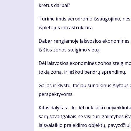
kre­tūs dar­bai?
Tu­ri­me im­tis ae­ro­dro­mo iš­sau­go­ji­mo, nes 
iš­plė­to­jus in­fra­struk­tū­rą.
Da­bar ren­gia­mo­je lais­vo­sios eko­no­mi­nės 
iš šios zo­nos stei­gi­mo vie­tų.
Dėl lais­vo­sios eko­no­mi­nės zo­nos stei­gi­mo r
to­kią zo­ną, ir ieš­ko­ti ben­drų spren­di­mų.
Gal aš ir klys­tu, ta­čiau su­nai­ki­nus Aly­ta
perspektyvoms.
Ki­tas da­ly­kas – ko­dėl tiek lai­ko ne­įveik­lin
sa­rą sa­vait­ga­liais ne vi­si tu­ri ga­li­my­bes iš­v
lais­va­lai­kio pra­lei­di­mo ob­jek­tų, pa­vyz­džiu