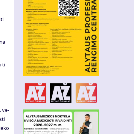
ti
­na
­ti
, va­
­ti
ie­ko