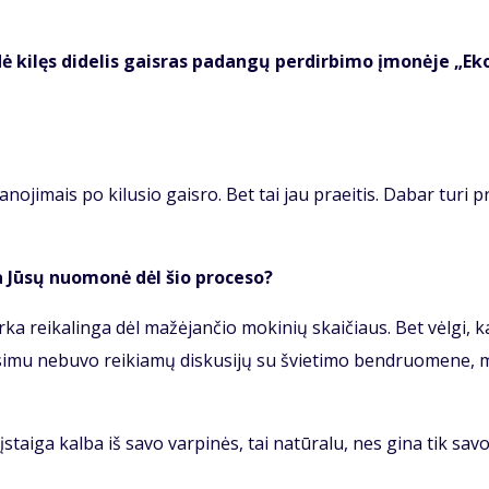
 ki­lęs di­de­lis gais­ras pa­dan­gų per­dir­bi­mo įmo­nė­je „Eko
no­ji­mais po ki­lu­sio gais­ro. Bet tai jau praeitis. Da­bar tu­ri pr
a Jū­sų nuo­mo­nė dėl šio pro­ce­so?
r­ka rei­ka­lin­ga dėl ma­žė­jan­čio mo­ki­nių skai­čiaus. Bet vėl­gi, 
­mu nebuvo reikiamų dis­ku­si­jų su švie­ti­mo ben­druo­me­ne, 
o įstai­ga kal­ba iš sa­vo var­pi­nės, tai natūralu, nes gina tik sav