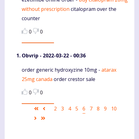
Komentaras
without prescription
citalopram over the
counter
0
0
Obvrip
- 2022-03-22 - 00:36
order generic hydroxyzine 10mg -
atarax
Komentaras
25mg canada
order crestor sale
0
0
Pagination
First
Ankstesnis
Puslapis
2
Puslapis
3
Puslapis
4
Puslapis
5
Current
6
Puslapis
7
Puslapis
8
Puslapis
9
Puslapis
10
page
puslapis
page
Sekantis
Last
puslapis
page