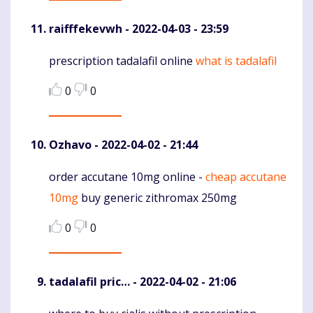
raifffekevwh
- 2022-04-03 - 23:59
prescription tadalafil online
what is tadalafil
Komentaras
0
0
Ozhavo
- 2022-04-02 - 21:44
order accutane 10mg online -
cheap accutane
Komentaras
10mg
buy generic zithromax 250mg
0
0
tadalafil pric…
- 2022-04-02 - 21:06