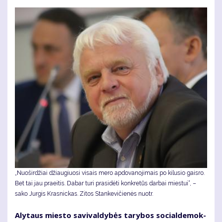
„Nuoširdžiai džiau­giuo­si vi­sais me­ro ap­do­va­no­ji­mais po ki­lu­sio gais­ro.
Bet tai jau praeitis. Da­bar tu­ri pra­si­dė­ti kon­kre­tūs dar­bai mies­tui“, –
sako Jurgis Krasnickas. Zi­tos Stan­ke­vi­čie­nės nuotr.
Aly­taus mies­to sa­vi­val­dy­bės ta­ry­bos so­cial­de­mok­