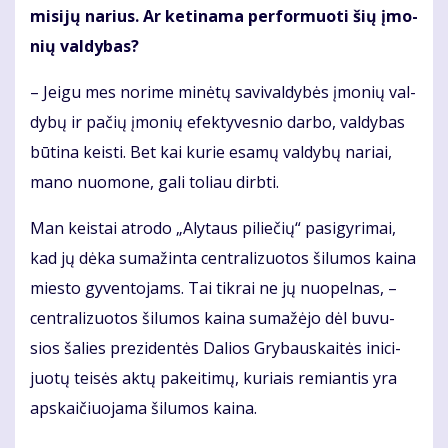
mi­si­jų na­rius. Ar ke­ti­na­ma per­for­muo­ti šių įmo­
nių val­dy­bas?
– Jei­gu mes no­ri­me mi­nė­tų sa­vi­val­dy­bės įmo­nių val­
dy­bų ir pačių įmonių efek­ty­ves­nio dar­bo, val­dybas
būtina keis­ti. Bet kai kurie esamų valdybų nariai,
mano nuomone, gali toliau dirbti.
Man keis­tai at­ro­do „Aly­taus pi­lie­čių“ pa­si­gy­ri­mai,
kad jų dė­ka su­ma­žin­ta cen­tra­li­zuo­tos ši­lu­mos kai­na
mies­to gy­ven­to­jams. Tai tik­rai ne jų nuo­pel­nas, –
cen­tra­li­zuo­tos ši­lu­mos kai­na su­ma­žė­jo dėl bu­vu­
sios ša­lies pre­zi­den­tės Da­lios Gry­baus­kai­tės ini­ci­
juo­tų tei­sės ak­tų pa­kei­ti­mų, ku­riais re­mian­tis yra
ap­skai­čiuo­ja­ma ši­lu­mos kai­na.