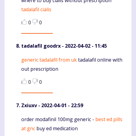
where to buy cialis without prescription
Komentaras
tadalafil cialis
0
0
tadalafil goodrx
- 2022-04-02 - 11:45
generic tadalafil from uk
tadalafil online with
Komentaras
out prescription
0
0
Zxiuxv
- 2022-04-01 - 22:59
order modafinil 100mg generic -
best ed pills
Komentaras
at gnc
buy ed medication