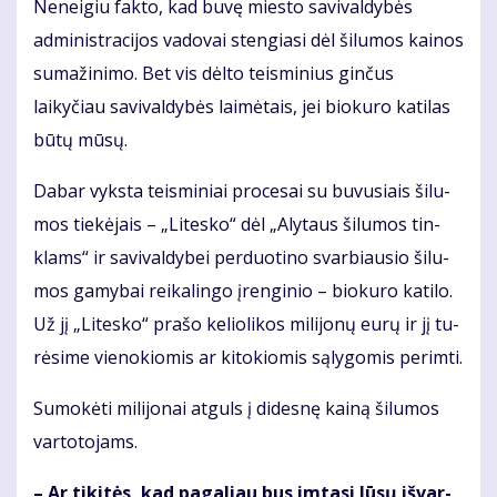
Neneigiu fakto, kad buvę miesto savivaldybės
administracijos vadovai stengiasi dėl šilumos kainos
sumažinimo. Bet vis dėlto teisminius ginčus
laikyčiau savi­valdybės laimėtais, jei biokuro katilas
būtų mūsų.
Da­bar vyks­ta teis­mi­niai pro­ce­sai su bu­vu­siais ši­lu­
mos tie­kė­jais – „Li­tes­ko“ dėl „Aly­taus ši­lu­mos tin­
klams“ ir sa­vi­val­dy­bei per­duo­ti­no svar­biau­sio ši­lu­
mos ga­my­bai rei­ka­lin­go įren­gi­nio – bio­ku­ro ka­ti­lo.
Už jį „Li­tes­ko“ pra­šo ke­lio­li­kos mi­li­jo­nų eu­rų ir jį tu­
rė­si­me vie­no­kio­mis ar ki­to­kio­mis są­ly­go­mis per­im­ti.
Su­mo­kė­ti mi­li­jo­nai at­guls į di­des­nę kai­ną ši­lu­mos
var­to­to­jams.
– Ar ti­ki­tės, kad pa­ga­liau bus im­ta­si Jū­sų iš­var­