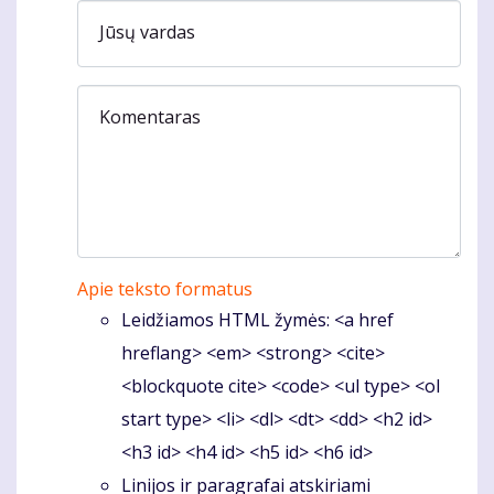
Jūsų vardas
Komentaras
Apie teksto formatus
Leidžiamos HTML žymės: <a href
hreflang> <em> <strong> <cite>
<blockquote cite> <code> <ul type> <ol
start type> <li> <dl> <dt> <dd> <h2 id>
<h3 id> <h4 id> <h5 id> <h6 id>
Linijos ir paragrafai atskiriami