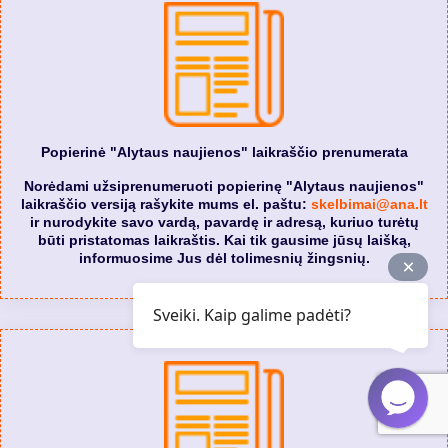
Popierinė "Alytaus naujienos" laikraščio prenumerata
Norėdami užsiprenumeruoti popierinę "Alytaus naujienos"
laikraščio versiją rašykite mums el. paštu:
skelbimai@ana.lt
ir nurodykite savo vardą, pavardę ir adresą, kuriuo turėtų
būti pristatomas laikraštis. Kai tik gausime jūsų laišką,
informuosime Jus dėl tolimesnių žingsnių.
Sveiki. Kaip galime padėti?