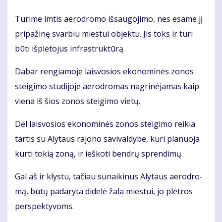
Tu­ri­me im­tis ae­ro­dro­mo iš­sau­go­ji­mo, nes esa­me jį
pri­pa­ži­nę svar­biu mies­tui ob­jek­tu. Jis toks ir tu­ri
bū­ti iš­plė­to­jus in­fra­struk­tū­rą.
Da­bar ren­gia­mo­je lais­vo­sios eko­no­mi­nės zo­nos
stei­gi­mo stu­di­jo­je ae­ro­dro­mas nag­ri­nė­ja­mas kaip
vie­na iš šios zo­nos stei­gi­mo vie­tų.
Dėl lais­vo­sios eko­no­mi­nės zo­nos stei­gi­mo rei­kia
tar­tis su Aly­taus ra­jo­no sa­vi­val­dy­be, ku­ri pla­nuo­ja
kur­ti to­kią zo­ną, ir ieš­ko­ti ben­drų spren­di­mų.
Gal aš ir klys­tu, ta­čiau su­nai­ki­nus Aly­taus ae­ro­dro­
mą, bū­tų padaryta didelė žala miestui, jo plėtros
perspektyvoms.