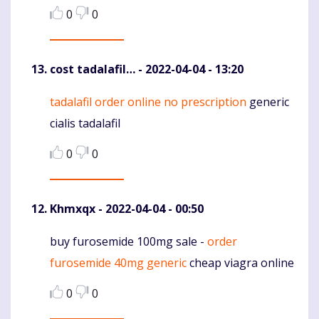
0
0
cost tadalafil…
- 2022-04-04 - 13:20
tadalafil order online no prescription
generic
Komentaras
cialis tadalafil
0
0
Khmxqx
- 2022-04-04 - 00:50
buy furosemide 100mg sale -
order
Komentaras
furosemide 40mg generic
cheap viagra online
0
0