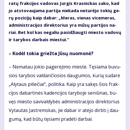
ra­tų frak­ci­jos va­do­vas Jur­gis Kras­nic­kas sa­ko, kad
jo at­sto­vau­ja­ma par­ti­ja nie­ka­da ne­tu­rė­jo to­kių ge­
rų po­zi­ci­jų kaip da­bar: „Me­ras, vie­nas vi­ce­me­ras,
ad­mi­nist­ra­ci­jos di­rek­to­rius yra mū­sų par­ti­jos na­
riai. Bet kol kas ne­ga­liu pa­si­džiaug­ti mies­to va­do­vų
ir ta­ry­bos dar­bais mies­tui.“
– Ko­dėl to­kia griež­ta Jū­sų nuo­mo­nė?
– Ne­ma­tau jo­kio pa­ge­rė­ji­mo mies­te. Tę­sia­ma bu­vu­
sios ta­ry­bos val­dan­čio­sios dau­gu­mos, ku­rią su­da­rė
„Aly­taus pi­lie­čiai“, po­li­ti­ka. Kaip yra sa­kęs šios frak­
ci­jos da­bar­ti­nės ka­den­ci­jos ta­ry­bo­je se­niū­nas, bu­
vęs mies­to sa­vi­val­dy­bės ad­mi­nist­ra­ci­jos di­rek­to­rius
Vy­tau­tas Jast­rems­kas, jie da­bar ir at­ėjo dirb­ti į dau­
gu­mą, kad bū­tų tę­sia­mi pra­dė­ti dar­bai.