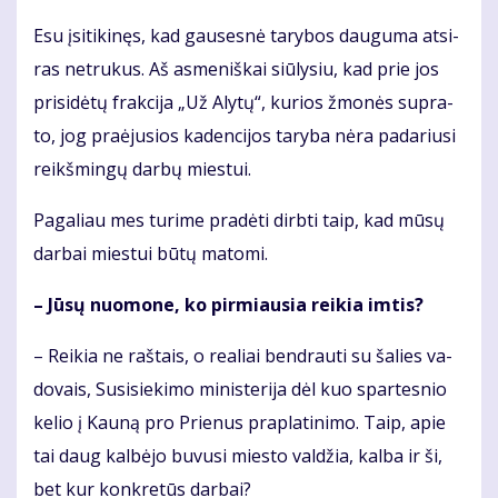
Esu įsi­ti­ki­nęs, kad gau­ses­nė ta­ry­bos dau­gu­ma at­si­
ras ne­tru­kus. Aš as­me­niš­kai siū­ly­siu, kad prie jos
pri­si­dė­tų frak­ci­ja „Už Aly­tų“, ku­rios žmo­nės su­pra­
to, jog pra­ėju­sios ka­den­ci­jos ta­ry­ba nė­ra pa­da­riu­si
reikš­min­gų dar­bų mies­tui.
Pa­ga­liau mes tu­ri­me pra­dė­ti dirb­ti taip, kad mū­sų
dar­bai mies­tui bū­tų ma­to­mi.
– Jū­sų nuo­mo­ne, ko pir­miau­sia rei­kia im­tis?
– Rei­kia ne raš­tais, o re­a­liai ben­drau­ti su ša­lies va­
do­vais, Su­si­sie­ki­mo mi­nis­te­ri­ja dėl kuo spar­tes­nio
ke­lio į Kau­ną pro Prie­nus pra­pla­ti­ni­mo. Taip, apie
tai daug kal­bė­jo bu­vu­si mies­to val­džia, kal­ba ir ši,
bet kur kon­kre­tūs dar­bai?