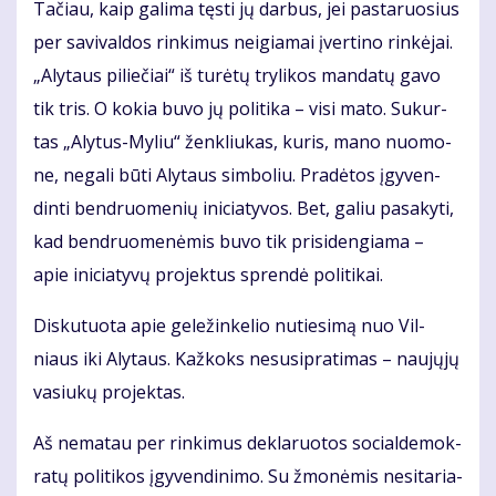
Ta­čiau, kaip ga­li­ma tęs­ti jų dar­bus, jei pas­ta­ruo­sius
per sa­vi­val­dos rin­ki­mus ne­igia­mai įver­ti­no rin­kė­jai.
„Aly­taus pi­lie­čiai“ iš tu­rė­tų try­li­kos man­da­tų ga­vo
tik tris. O ko­kia bu­vo jų po­li­ti­ka – vi­si ma­to. Su­kur­
tas „Aly­tus-My­liu“ žen­kliu­kas, ku­ris, ma­no nuo­mo­
ne, ne­ga­li bū­ti Aly­taus sim­bo­liu. Pra­dė­tos įgy­ven­
din­ti ben­druo­me­nių ini­cia­ty­vos. Bet, ga­liu pa­sa­ky­ti,
kad ben­druo­me­nė­mis bu­vo tik pri­si­den­gia­ma –
apie ini­cia­ty­vų pro­jek­tus spren­dė po­li­ti­kai.
Dis­ku­tuo­ta apie ge­le­žin­ke­lio nu­tie­si­mą nuo Vil­
niaus iki Aly­taus. Kaž­koks nesu­si­pra­ti­mas – nau­jų­jų
va­siu­kų pro­jek­tas.
Aš ne­ma­tau per rin­ki­mus de­kla­ruo­tos so­cial­de­mok­
ra­tų po­li­ti­kos įgy­ven­di­ni­mo. Su žmo­nė­mis ne­si­ta­ria­