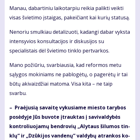
Manau, dabartiniu laikotarpiu reikia palikti veikti
visas švietimo įstaigas, pakeičiant kai kurių statusą.
Nenoriu smulkiau detalizuoti, kadangi dabar vyksta
intensyvios konsultacijos ir diskusijos su
specialistais dėl švietimo tinklo pertvarkos.
Mano požiūriu, svarbiausia, kad reformos metu
sąlygos mokiniams ne pablogėtų, o pagerėtų ir tai
būtų akivaizdžiai matoma. Visa kita – ne taip
svarbu.
– Pra­ėju­sią sa­vai­tę vy­ku­sia­me mies­to ta­ry­bos
po­sė­dy­je Jūs bu­vo­te įtrauk­tas į sa­vi­val­dy­bės
kon­tro­liuo­ja­mų ben­dro­vių „Aly­taus ši­lu­mos tin­
klų“ ir „Dzū­ki­jos van­de­nų“ val­dy­bų at­ran­kos ko­