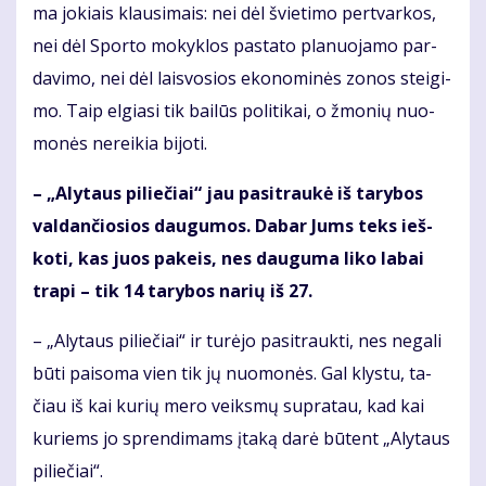
ma jo­kiais klau­si­mais: nei dėl švie­ti­mo per­tvar­kos,
nei dėl Spor­to mo­kyk­los pa­sta­to pla­nuo­ja­mo par­
da­vi­mo, nei dėl lais­vo­sios eko­no­mi­nės zo­nos stei­gi­
mo. Taip el­gia­si tik bai­lūs po­li­ti­kai, o žmo­nių nuo­
mo­nės ne­rei­kia bi­jo­ti.
– „Aly­taus pi­lie­čiai“ jau pa­si­trau­kė iš ta­ry­bos
val­dan­čio­sios dau­gu­mos. Da­bar Jums teks ieš­
ko­ti, kas juos pa­keis, nes dau­gu­ma li­ko la­bai
tra­pi – tik 14 ta­ry­bos na­rių iš 27.
– „Aly­taus pi­lie­čiai“ ir tu­rė­jo pa­si­trauk­ti, nes ne­ga­li
bū­ti pai­so­ma vien tik jų nuo­mo­nės. Gal klys­tu, ta­
čiau iš kai ku­rių me­ro veiks­mų su­pra­tau, kad kai
ku­riems jo spren­di­mams įta­ką da­rė bū­tent „Aly­taus
pi­lie­čiai“.