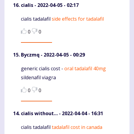
cialis
- 2022-04-05 - 02:17
cialis tadalafil
side effects for tadalafil
Komentaras
0
0
Byczmq
- 2022-04-05 - 00:29
generic cialis cost -
oral tadalafil 40mg
Komentaras
sildenafil viagra
0
0
cialis without…
- 2022-04-04 - 16:31
cialis tadalafil
tadalafil cost in canada
Komentaras