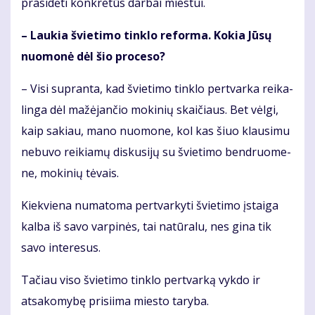
pra­si­dė­ti kon­kre­tūs dar­bai mies­tui.
– Lau­kia švie­ti­mo tin­klo re­for­ma. Ko­kia Jū­sų
nuo­mo­nė dėl šio pro­ce­so?
– Vi­si su­pran­ta, kad švie­ti­mo tin­klo per­tvar­ka rei­ka­
lin­ga dėl ma­žė­jan­čio mo­ki­nių skai­čiaus. Bet vėl­gi,
kaip sa­kiau, mano nuomone, kol kas šiuo klau­si­mu
nebuvo reikiamų dis­ku­si­jų su švie­ti­mo ben­druo­me­
ne, mo­ki­nių tė­vais.
Kiek­vie­na nu­ma­to­ma per­tvar­ky­ti švie­ti­mo įstai­ga
kal­ba iš sa­vo var­pi­nės, tai natūralu, nes gina tik
savo interesus.
Tačiau viso švietimo tinklo pertvarką vykdo ir
atsakomybę prisiima miesto taryba.