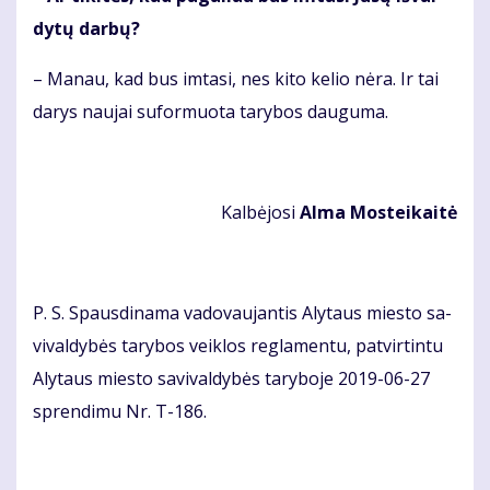
dy­tų dar­bų?
– Ma­nau, kad bus im­ta­si, nes ki­to ke­lio nė­ra. Ir tai
da­rys nau­jai su­for­muo­ta ta­ry­bos dau­gu­ma.
Kal­bė­jo­si
Al­ma Mos­tei­kai­tė
P. S. Spaus­di­na­ma va­do­vau­jan­tis Aly­taus mies­to sa­
vi­val­dy­bės ta­ry­bos veik­los reg­la­men­tu, pa­tvir­tin­tu
Aly­taus mies­to sa­vi­val­dy­bės ta­ry­bo­je 2019-06-27
spren­di­mu Nr. T-186.