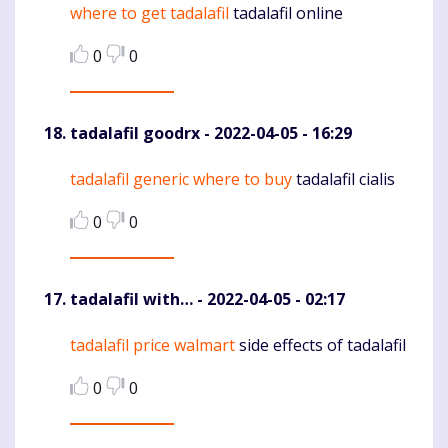
where to get tadalafil
tadalafil online
Komentaras
0
0
tadalafil goodrx
- 2022-04-05 - 16:29
tadalafil generic where to buy
tadalafil cialis
Komentaras
0
0
tadalafil with…
- 2022-04-05 - 02:17
tadalafil price walmart
side effects of tadalafil
Komentaras
0
0