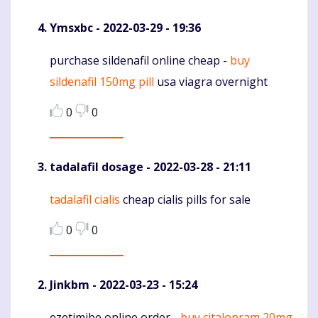
Ymsxbc
- 2022-03-29 - 19:36
purchase sildenafil online cheap -
buy
Komentaras
sildenafil 150mg pill
usa viagra overnight
0
0
tadalafil dosage
- 2022-03-28 - 21:11
tadalafil cialis
cheap cialis pills for sale
Komentaras
0
0
Jinkbm
- 2022-03-23 - 15:24
ezetimibe online order -
buy citalopram 20mg