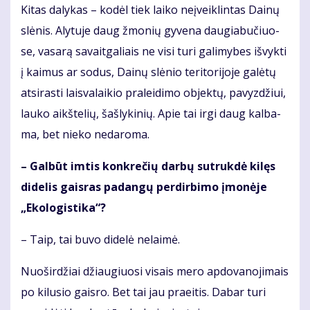
Ki­tas da­ly­kas – ko­dėl tiek lai­ko ne­įveik­lin­tas Dai­nų
slė­nis. Aly­tu­je daug žmo­nių gy­ve­na dau­gia­bu­čiuo­
se, va­sa­rą sa­vait­ga­liais ne vi­si tu­ri ga­li­my­bes iš­vyk­ti
į kai­mus ar so­dus, Dai­nų slė­nio te­ri­to­ri­jo­je ga­lė­tų
at­si­ras­ti lais­va­lai­kio pra­lei­di­mo ob­jek­tų, pa­vyz­džiui,
lau­ko aikš­te­lių, šaš­ly­ki­nių. Apie tai ir­gi daug kal­ba­
ma, bet nie­ko ne­da­ro­ma.
– Gal­būt im­tis kon­kre­čių dar­bų su­truk­dė ki­lęs
di­de­lis gais­ras pa­dan­gų per­dir­bi­mo įmo­nė­je
„Eko­lo­gis­ti­ka“?
– Taip, tai bu­vo di­de­lė ne­lai­mė.
Nuoširdžiai džiau­giuo­si vi­sais me­ro ap­do­va­no­ji­mais
po ki­lu­sio gais­ro. Bet tai jau praeitis. Da­bar tu­ri