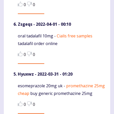
0
0
Zsgeqs
- 2022-04-01 - 00:10
oral tadalafil 10mg -
Cialis free samples
Komentaras
tadalafil order online
0
0
Hyuxwz
- 2022-03-31 - 01:20
esomeprazole 20mg uk -
promethazine 25mg
Komentaras
cheap
buy generic promethazine 25mg
0
0