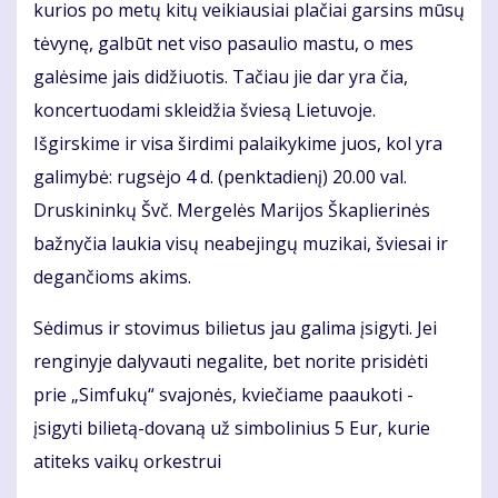
kurios po metų kitų veikiausiai plačiai garsins mūsų
tėvynę, galbūt net viso pasaulio mastu, o mes
galėsime jais didžiuotis. Tačiau jie dar yra čia,
koncertuodami skleidžia šviesą Lietuvoje.
Išgirskime ir visa širdimi palaikykime juos, kol yra
galimybė: rugsėjo 4 d. (penktadienį) 20.00 val.
Druskininkų Švč. Mergelės Marijos Škaplierinės
bažnyčia laukia visų neabejingų muzikai, šviesai ir
degančioms akims.
Sėdimus ir stovimus bilietus jau galima įsigyti. Jei
renginyje dalyvauti negalite, bet norite prisidėti
prie „Simfukų“ svajonės, kviečiame paaukoti -
įsigyti bilietą-dovaną už simbolinius 5 Eur, kurie
atiteks vaikų orkestrui