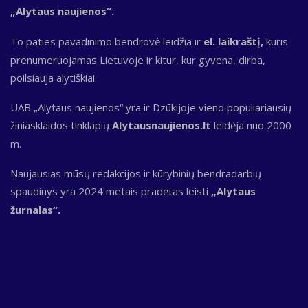
„Alytaus naujienos“.
To paties pavadinimo bendrovė leidžia ir
el. laikraštį,
kuris
prenumeruojamas Lietuvoje ir kitur, kur gyvena, dirba,
poilsiauja alytiškiai.
UAB „Alytaus naujienos“ yra ir Dzūkijoje vieno populiariausių
žiniasklaidos tinklapių
Alytausnaujienos.lt
leidėja nuo 2000
m.
Naujausias mūsų redakcijos ir kūrybinių bendradarbių
spaudinys yra 2024 metais pradėtas leisti
„Alytaus
žurnalas“.