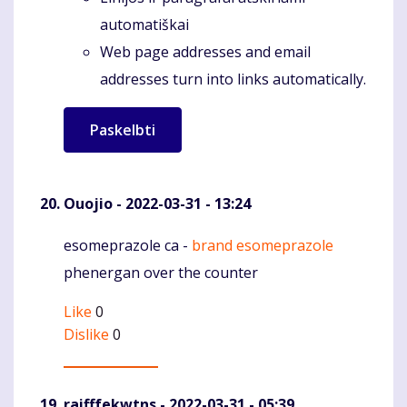
automatiškai
Web page addresses and email
addresses turn into links automatically.
Ouojio
- 2022-03-31 - 13:24
esomeprazole ca -
brand esomeprazole
Komentaras
phenergan over the counter
Like
0
Dislike
0
raifffekwtns
- 2022-03-31 - 05:39