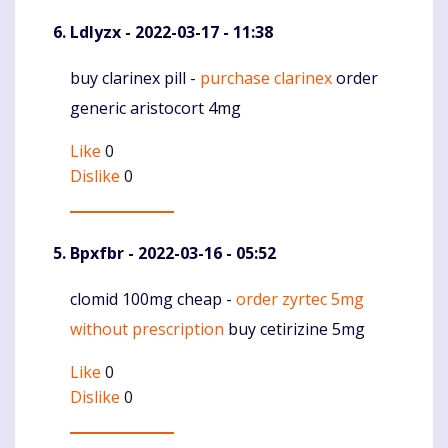
Ldlyzx
- 2022-03-17 - 11:38
buy clarinex pill -
purchase clarinex
order
Komentaras
generic aristocort 4mg
Like
0
Dislike
0
Bpxfbr
- 2022-03-16 - 05:52
clomid 100mg cheap -
order zyrtec 5mg
Komentaras
without prescription
buy cetirizine 5mg
Like
0
Dislike
0