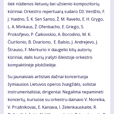
tiek nūdienos lietuvių bei užsienio kompozitorių
kūriniai. Orkestro repertuarą sudaro Dž. Verdžio, F.
J. Haidno, Š. K. Sen Sanso, Ž. M. Ravelio, E. H. Grygo,
L. A. Minkaus, Ž. Ofenbacho, E. Griego, S.
Prokofjevo, P. Čaikovskio, A. Borodino, M. K.
Čiurlionio, B. Dvariono, E. Balsio, J. Andrejevo, J.
Štrauso, F. Merkurio ir daugelio kitų autorių
kūriniai, dalis kurių įrašyti išleistoje orkestro
kompaktinėje plokštelėje.
Su jaunaisiais artistais dažnai koncertuoja
žymiausios Lietuvos operos žvaigždės, solistai
instrumentalistai, dirigentai. Negalima nepaminėti
koncertų, kuriuose su orkestru dainavo V. Noreika,
V. Prudnikovas, E. Kaniava, I. Zelenkauskaitė, R.