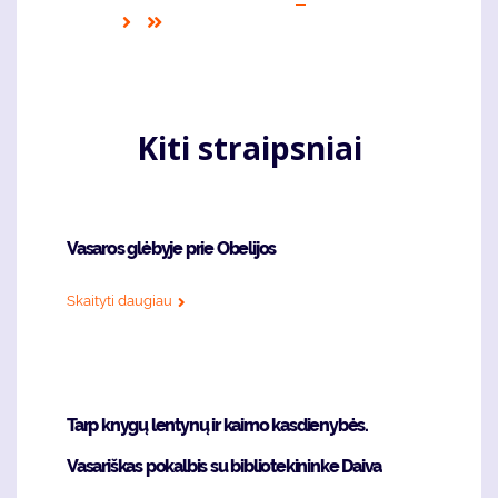
page
puslapis
page
Sekantis
Last
puslapis
page
Kiti straipsniai
Vasaros glėbyje prie Obelijos
Skaityti daugiau
Tarp knygų lentynų ir kaimo kasdienybės.
Vasariškas pokalbis su bibliotekininke Daiva