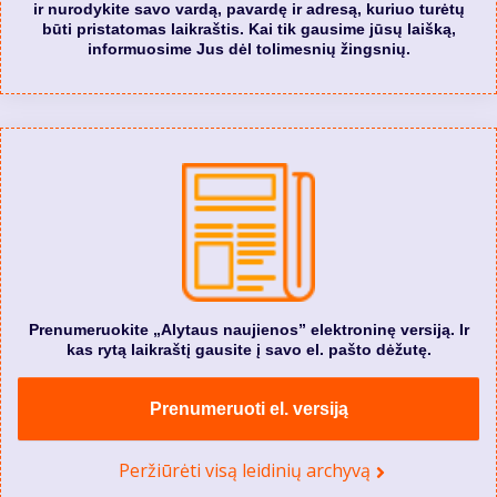
ir nurodykite savo vardą, pavardę ir adresą, kuriuo turėtų
būti pristatomas laikraštis. Kai tik gausime jūsų laišką,
informuosime Jus dėl tolimesnių žingsnių.
Prenumeruokite „Alytaus naujienos” elektroninę versiją. Ir
kas rytą laikraštį gausite į savo el. pašto dėžutę.
Prenumeruoti el. versiją
Peržiūrėti visą leidinių archyvą