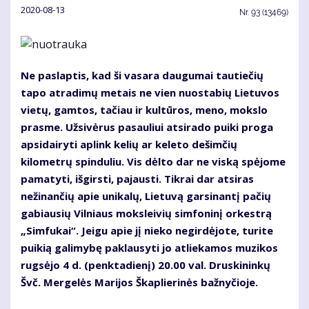
2020-08-13
Nr.
93 (13469)
Ne paslaptis, kad ši vasara daugumai tautiečių
tapo atradimų metais ne vien nuostabių Lietuvos
vietų, gamtos, tačiau ir kultūros, meno, mokslo
prasme. Užsivėrus pasauliui atsirado puiki proga
apsidairyti aplink kelių ar keleto dešimčių
kilometrų spinduliu. Vis dėlto dar ne viską spėjome
pamatyti, išgirsti, pajausti. Tikrai dar atsiras
nežinančių apie unikalų, Lietuvą garsinantį pačių
gabiausių Vilniaus moksleivių simfoninį orkestrą
„Simfukai“. Jeigu apie jį nieko negirdėjote, turite
puikią galimybę paklausyti jo atliekamos muzikos
rugsėjo 4 d. (penktadienį) 20.00 val. Druskininkų
Švč. Mergelės Marijos Škaplierinės bažnyčioje.