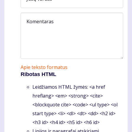
Komentaras
Apie teksto formatus
Ribotas HTML
Leidžiamos HTML žymės: <a href
hreflang> <em> <strong> <cite>
<blockquote cite> <code> <ul type> <ol
start type> <li> <dl> <dt> <dd> <h2 id>
<h3 id> <h4 id> <h5 id> <h6 id>
Linijos ir paragrafai atskiriami