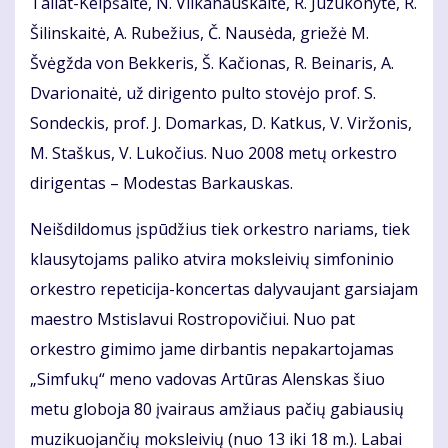
Tallat-Kelpšaitė, N. Vilkanauskaitė, R. Juzukonytė, R.
Šilinskaitė, A. Rubežius, Č. Nausėda, griežė M.
Švėgžda von Bekkeris, Š. Kačionas, R. Beinaris, A.
Dvarionaitė, už dirigento pulto stovėjo prof. S.
Sondeckis, prof. J. Domarkas, D. Katkus, V. Viržonis,
M. Staškus, V. Lukočius. Nuo 2008 metų orkestro
dirigentas – Modestas Barkauskas.
Neišdildomus įspūdžius tiek orkestro nariams, tiek
klausytojams paliko atvira moksleivių simfoninio
orkestro repeticija-koncertas dalyvaujant garsiajam
maestro Mstislavui Rostropovičiui. Nuo pat
orkestro gimimo jame dirbantis nepakartojamas
„Simfukų“ meno vadovas Artūras Alenskas šiuo
metu globoja 80 įvairaus amžiaus pačių gabiausių
muzikuojančių moksleivių (nuo 13 iki 18 m.). Labai