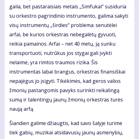
gaila, bet pastaraisiais metais „Simfukai“ susiduria
su orkestro pagrindinio instrumento, galima sakyti
visų instrumentų „širdies“ problema: senutėlei
arfai, be kurios orkestras nebegalėtų gyvuoti,
reikia pamainos. Arfai – net 40 metų, ją sunku
transportuoti, nutrūkus jos stygai gali įvykti
nelaimė, yra rimtos traumos rizika. Šis
instrumentas labai brangus, orkestras finansiškai
nepajėgus jo įsigyti. Tikėkimės, kad geros valios
žmonių pastangomis pavyks surinkti reikalingą
sumą ir talentingų jaunų žmonių orkestras turės
naują arfą.
Šiandien galime džiaugtis, kad savo šalyje turime
tiek gabių, muzikai atsidavusių jaunų asmenybių,