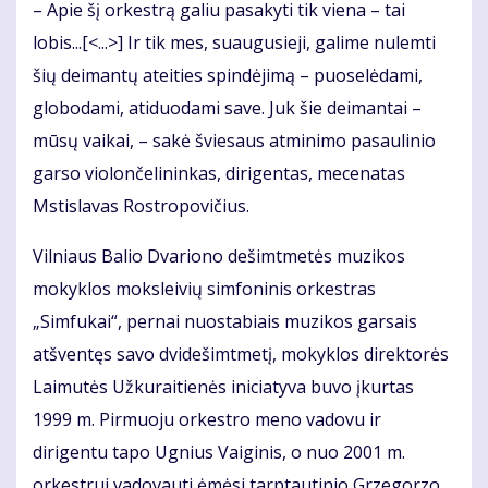
– Apie šį orkestrą galiu pasakyti tik viena – tai
lobis...[<...>] Ir tik mes, suaugusieji, galime nulemti
šių deimantų ateities spindėjimą – puoselėdami,
globodami, atiduodami save. Juk šie deimantai –
mūsų vaikai, – sakė šviesaus atminimo pasaulinio
garso violončelininkas, dirigentas, mecenatas
Mstislavas Rostropovičius.
Vilniaus Balio Dvariono dešimtmetės muzikos
mokyklos moksleivių simfoninis orkestras
„Simfukai“, pernai nuostabiais muzikos garsais
atšventęs savo dvidešimtmetį, mokyklos direktorės
Laimutės Užkuraitienės iniciatyva buvo įkurtas
1999 m. Pirmuoju orkestro meno vadovu ir
dirigentu tapo Ugnius Vaiginis, o nuo 2001 m.
orkestrui vadovauti ėmėsi tarptautinio Grzegorzo