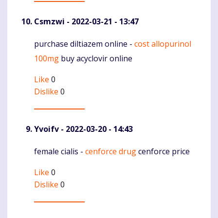
Csmzwi
- 2022-03-21 - 13:47
purchase diltiazem online -
cost allopurinol
Komentaras
100mg
buy acyclovir online
Like
0
Dislike
0
Yvoifv
- 2022-03-20 - 14:43
female cialis -
cenforce drug
cenforce price
Komentaras
Like
0
Dislike
0