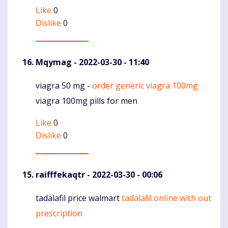
Like
0
Dislike
0
Mqymag
- 2022-03-30 - 11:40
viagra 50 mg -
order generic viagra 100mg
Komentaras
viagra 100mg pills for men
Like
0
Dislike
0
raifffekaqtr
- 2022-03-30 - 00:06
tadalafil price walmart
tadalafil online with out
Komentaras
prescription