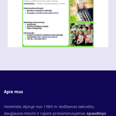
Apie mus
Vienintelis Alytuje nuo 1989 m. leidžiamas laikraštis,
daugiausia mieste ir rajone prenumeruojamas
spaudinys