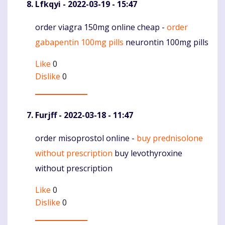
Lfkqyi
- 2022-03-19 - 15:47
order viagra 150mg online cheap -
order
Komentaras
gabapentin 100mg pills
neurontin 100mg pills
Like
0
Dislike
0
Furjff
- 2022-03-18 - 11:47
order misoprostol online -
buy prednisolone
Komentaras
without prescription
buy levothyroxine
without prescription
Like
0
Dislike
0