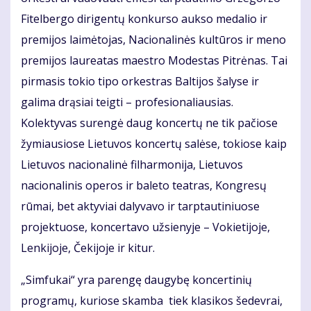
Fitelbergo dirigentų konkurso aukso medalio ir
premijos laimėtojas, Nacionalinės kultūros ir meno
premijos laureatas maestro Modestas Pitrėnas. Tai
pirmasis tokio tipo orkestras Baltijos šalyse ir
galima drąsiai teigti – profesionaliausias.
Kolektyvas surengė daug koncertų ne tik pačiose
žymiausiose Lietuvos koncertų salėse, tokiose kaip
Lietuvos nacionalinė filharmonija, Lietuvos
nacionalinis operos ir baleto teatras, Kongresų
rūmai, bet aktyviai dalyvavo ir tarptautiniuose
projektuose, koncertavo užsienyje – Vokietijoje,
Lenkijoje, Čekijoje ir kitur.
„Simfukai“ yra parengę daugybę koncertinių
programų, kuriose skamba tiek klasikos šedevrai,