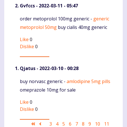
Gvfccs
- 2022-03-11 - 05:47
order metoprolol 100mg generic -
generic
Komentaras
metoprolol 50mg
buy cialis 40mg generic
Like
0
Dislike
0
Qjatus
- 2022-03-10 - 00:28
buy norvasc generic -
amlodipine 5mg pills
Komentaras
omeprazole 10mg for sale
Like
0
Dislike
0
Pagination
First
Ankstesnis
Puslapis
3
Puslapis
4
Puslapis
5
Puslapis
6
Current
7
Puslapis
8
Puslapis
9
Puslapis
10
Puslapis
11