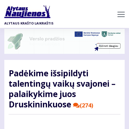
Pereiti
į
pagrindinį
ALYTAUS KRAŠTO LAIKRAŠTIS
turinį
Padėkime išsipildyti
talentingų vaikų svajonei –
palaikykime juos
Druskininkuose
(274)