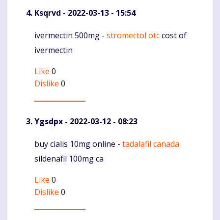
Ksqrvd
- 2022-03-13 - 15:54
ivermectin 500mg -
stromectol otc
cost of
Komentaras
ivermectin
Like
0
Dislike
0
Ygsdpx
- 2022-03-12 - 08:23
buy cialis 10mg online -
tadalafil canada
Komentaras
sildenafil 100mg ca
Like
0
Dislike
0