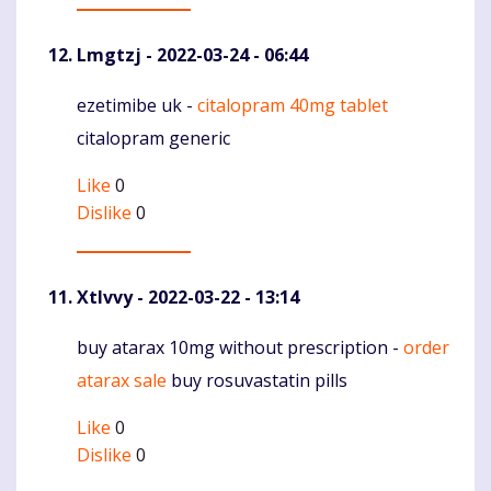
Lmgtzj
- 2022-03-24 - 06:44
ezetimibe uk -
citalopram 40mg tablet
Komentaras
citalopram generic
Like
0
Dislike
0
Xtlvvy
- 2022-03-22 - 13:14
buy atarax 10mg without prescription -
order
Komentaras
atarax sale
buy rosuvastatin pills
Like
0
Dislike
0