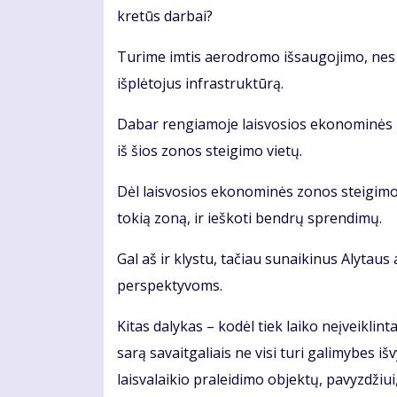
kre­tūs dar­bai?
Tu­ri­me im­tis ae­ro­dro­mo iš­sau­go­ji­mo, nes 
iš­plė­to­jus in­fra­struk­tū­rą.
Da­bar ren­gia­mo­je lais­vo­sios eko­no­mi­nės 
iš šios zo­nos stei­gi­mo vie­tų.
Dėl lais­vo­sios eko­no­mi­nės zo­nos stei­gi­mo r
to­kią zo­ną, ir ieš­ko­ti ben­drų spren­di­mų.
Gal aš ir klys­tu, ta­čiau su­nai­ki­nus Aly­ta
perspektyvoms.
Ki­tas da­ly­kas – ko­dėl tiek lai­ko ne­įveik­lin
sa­rą sa­vait­ga­liais ne vi­si tu­ri ga­li­my­bes iš­v
lais­va­lai­kio pra­lei­di­mo ob­jek­tų, pa­vyz­džiu