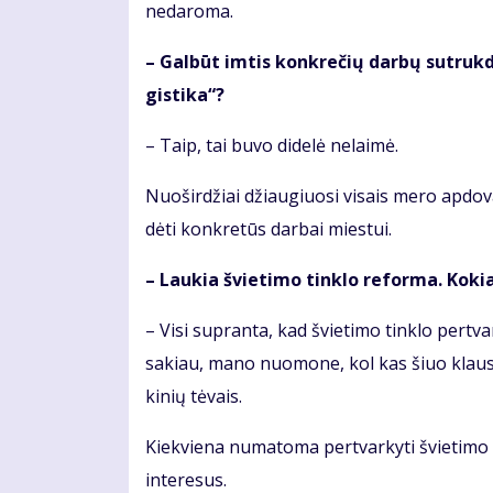
ne­da­ro­ma.
– Gal­būt im­tis kon­kre­čių dar­bų su­truk­dė
gis­ti­ka“?
– Taip, tai bu­vo di­de­lė ne­lai­mė.
Nuoširdžiai džiau­giuo­si vi­sais me­ro ap­do­va­
dė­ti kon­kre­tūs dar­bai mies­tui.
– Lau­kia švie­ti­mo tin­klo re­for­ma. Ko­ki
– Vi­si su­pran­ta, kad švie­ti­mo tin­klo per­tva
sa­kiau, mano nuomone, kol kas šiuo klau­si
ki­nių tė­vais.
Kiek­vie­na nu­ma­to­ma per­tvar­ky­ti švie­ti­m
interesus.