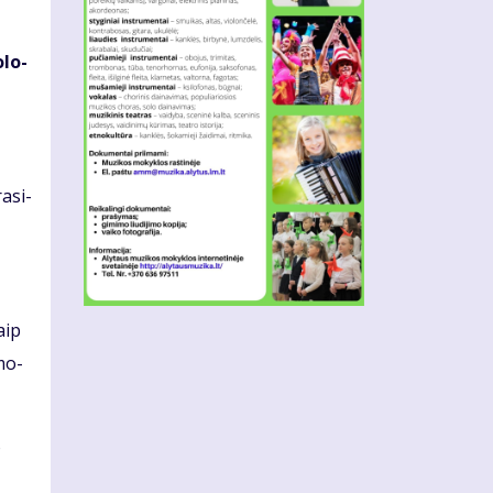
­lo­
a­si­
kaip
mo­
o