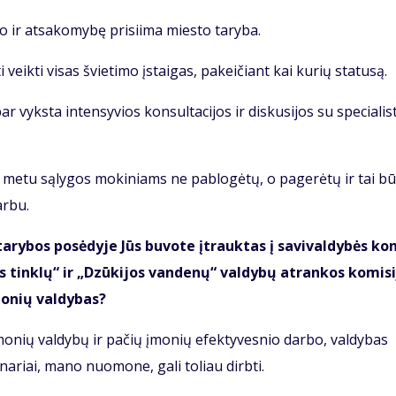
do ir atsakomybę prisiima miesto taryba.
 veikti visas švietimo įstaigas, pakeičiant kai kurių statusą.
r vyksta intensyvios konsultacijos ir diskusijos su specialis
 metu sąlygos mokiniams ne pablogėtų, o pagerėtų ir tai b
arbu.
a­ry­bos po­sė­dy­je Jūs bu­vo­te įtrauk­tas į sa­vi­val­dy­bės ko
 tin­klų“ ir „Dzū­ki­jos van­de­nų“ val­dy­bų at­ran­kos ko­mi­si
mo­nių val­dy­bas?
įmo­nių val­dy­bų ir pačių įmonių efek­ty­ves­nio dar­bo, val­dybas
 nariai, mano nuomone, gali toliau dirbti.