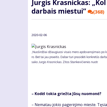
Jur­gis Kras­nic­kas: „Kol 
dar­bais mies­tui”
(368)
2020-02-06
„Nuoširdžiai džiau­giuo­si vi­sais me­ro ap­do­va­no­ji­mais po ki
ro. Bet tai jau praeitis. Da­bar tu­ri pra­si­dė­ti kon­kre­tūs dar­b
sako Jurgis Krasnickas. Zi­tos Stan­ke­vi­čie­nės nuotr.
– Ko­dėl to­kia griež­ta Jū­sų nuo­mo­nė?
– Ne­ma­tau jo­kio pa­ge­rė­ji­mo mies­te. Tę­si