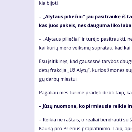
kia bi­jo­ti.
– „Aly­taus pi­lie­čiai“ jau pa­si­trau­kė iš 
kas juos pa­keis, nes dau­gu­ma li­ko la­bai 
– „Aly­taus pi­lie­čiai“ ir tu­rė­jo pa­si­trauk­ti
kai ku­rių me­ro veiks­mų su­pra­tau, kad kai k
Esu įsi­ti­ki­nęs, kad gau­ses­nė ta­ry­bos dau­gu
dė­tų frak­ci­ja „Už Aly­tų“, ku­rios žmo­nės su­p
gų dar­bų mies­tui.
Pa­ga­liau mes tu­ri­me pra­dė­ti dirb­ti taip, 
– Jū­sų nuo­mo­ne, ko pir­miau­sia rei­kia im
– Rei­kia ne raš­tais, o re­a­liai ben­drau­ti su ša
Kau­ną pro Prie­nus pra­pla­ti­ni­mo. Taip, apie