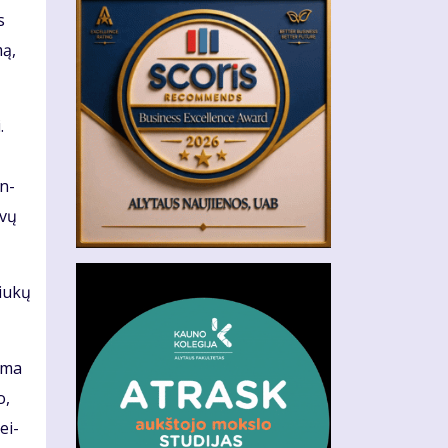
s
mą,
.
en­
­vų
iu­kų
a­ma
o,
ei­