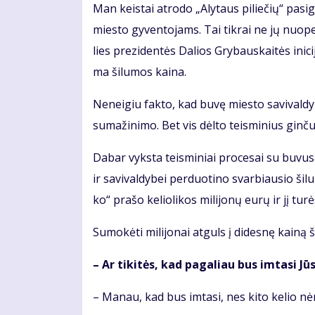
Man keis­tai at­ro­do „Aly­taus pi­lie­čių“ pa­si­
mies­to gy­ven­to­jams. Tai tik­rai ne jų nuo­pel
lies pre­zi­den­tės Da­lios Gry­baus­kai­tės ini­ci
ma ši­lu­mos kai­na.
Neneigiu fakto, kad buvę miesto savivaldy
sumažinimo. Bet vis dėlto teisminius ginčus
Da­bar vyks­ta teis­mi­niai pro­ce­sai su bu­vu­si
ir sa­vi­val­dy­bei per­duo­ti­no svar­biau­sio ši­l
ko“ pra­šo ke­lio­li­kos mi­li­jo­nų eu­rų ir jį tu­r
Su­mo­kė­ti mi­li­jo­nai at­guls į di­des­nę kai­ną 
– Ar ti­ki­tės, kad pa­ga­liau bus im­ta­si Jū­
– Ma­nau, kad bus im­ta­si, nes ki­to ke­lio nė­