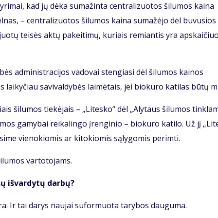
gy­ri­mai, kad jų dė­ka su­ma­žin­ta cen­tra­li­zuo­tos ši­lu­mos kai­na
­nas, – cen­tra­li­zuo­tos ši­lu­mos kai­na su­ma­žė­jo dėl bu­vu­sios
­juo­tų tei­sės ak­tų pa­kei­ti­mų, ku­riais re­mian­tis yra ap­skai­čiuo
bės administracijos vadovai stengiasi dėl šilumos kainos
 laikyčiau savi­valdybės laimėtais, jei biokuro katilas būtų 
ais ši­lu­mos tie­kė­jais – „Li­tes­ko“ dėl „Aly­taus ši­lu­mos tin­kla
u­mos ga­my­bai rei­ka­lin­go įren­gi­nio – bio­ku­ro ka­ti­lo. Už jį „Li­t
ė­si­me vie­no­kio­mis ar ki­to­kio­mis są­ly­go­mis per­im­ti.
ši­lu­mos var­to­to­jams.
sų iš­var­dy­tų dar­bų?
ra. Ir tai da­rys nau­jai su­for­muo­ta ta­ry­bos dau­gu­ma.