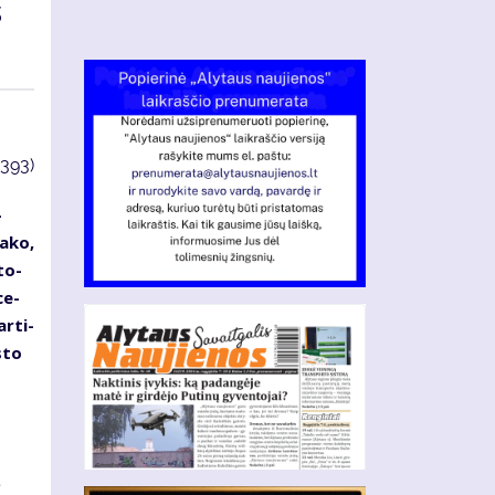
s
3393)
­
a­ko,
 to­
ce­
r­ti­
s­to
ė