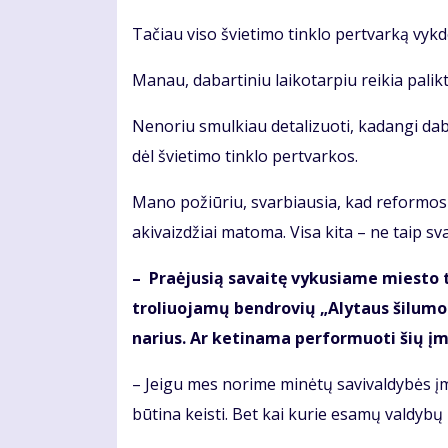
Tačiau viso švietimo tinklo pertvarką vyk
Manau, dabartiniu laikotarpiu reikia palikti
Nenoriu smulkiau detalizuoti, kadangi daba
dėl švietimo tinklo pertvarkos.
Mano požiūriu, svarbiausia, kad reformos
akivaizdžiai matoma. Visa kita – ne taip sv
– Pra­ėju­sią sa­vai­tę vy­ku­sia­me mies­to t
tro­liuo­ja­mų ben­dro­vių „Aly­taus ši­lu­mos
na­rius. Ar ke­ti­na­ma per­for­muo­ti šių į
– Jei­gu mes no­ri­me mi­nė­tų sa­vi­val­dy­bės 
būtina keis­ti. Bet kai kurie esamų valdybų