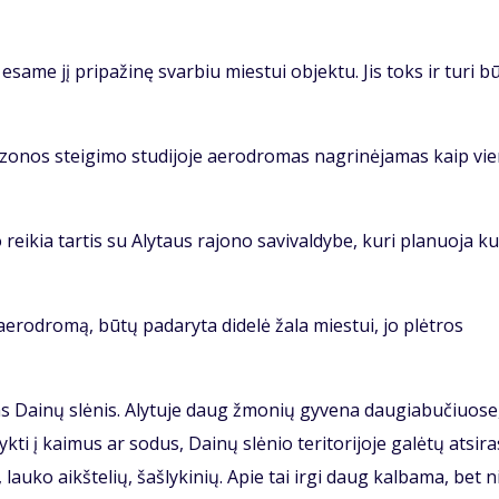
esa­me jį pri­pa­ži­nę svar­biu mies­tui ob­jek­tu. Jis toks ir tu­ri bū­
zo­nos stei­gi­mo stu­di­jo­je ae­ro­dro­mas nag­ri­nė­ja­mas kaip vie
ei­kia tar­tis su Aly­taus ra­jo­no sa­vi­val­dy­be, ku­ri pla­nuo­ja kur
us ae­ro­dro­mą, bū­tų padaryta didelė žala miestui, jo plėtros
­tas Dai­nų slė­nis. Aly­tu­je daug žmo­nių gy­ve­na dau­gia­bu­čiuo­se
yk­ti į kai­mus ar so­dus, Dai­nų slė­nio te­ri­to­ri­jo­je ga­lė­tų at­si­ras
i, lau­ko aikš­te­lių, šaš­ly­ki­nių. Apie tai ir­gi daug kal­ba­ma, bet n