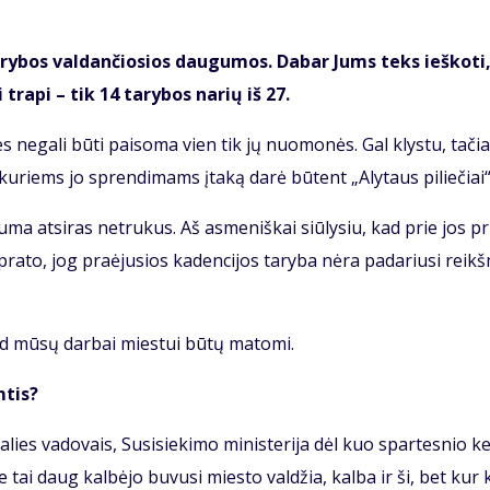
ta­ry­bos val­dan­čio­sios dau­gu­mos. Da­bar Jums teks ieš­ko­ti
tra­pi – tik 14 ta­ry­bos na­rių iš 27.
, nes ne­ga­li bū­ti pai­so­ma vien tik jų nuo­mo­nės. Gal klys­tu, ta­či
u­riems jo spren­di­mams įta­ką da­rė bū­tent „Aly­taus pi­lie­čiai“
­ma at­si­ras ne­tru­kus. Aš as­me­niš­kai siū­ly­siu, kad prie jos pri
ra­to, jog pra­ėju­sios ka­den­ci­jos ta­ry­ba nė­ra pa­da­riu­si reikš
kad mū­sų dar­bai mies­tui bū­tų ma­to­mi.
­tis?
­lies va­do­vais, Su­si­sie­ki­mo mi­nis­te­ri­ja dėl kuo spar­tes­nio ke­
 tai daug kal­bė­jo bu­vu­si mies­to val­džia, kal­ba ir ši, bet kur