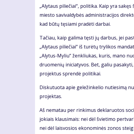
„Aly­taus pi­lie­čiai“, po­li­ti­ka. Kaip yra sa­kęs
mies­to sa­vi­val­dy­bės ad­mi­nist­ra­ci­jos di­re
kad bū­tų tę­sia­mi pra­dė­ti dar­bai.
Ta­čiau, kaip ga­li­ma tęs­ti jų dar­bus, jei pas­t
„Aly­taus pi­lie­čiai“ iš tu­rė­tų try­li­kos man­da
„Aly­tus-My­liu“ žen­kliu­kas, ku­ris, ma­no nuo­
druo­me­nių ini­cia­ty­vos. Bet, ga­liu pa­sa­ky­t
pro­jek­tus spren­dė po­li­ti­kai.
Dis­ku­tuo­ta apie ge­le­žin­ke­lio nu­tie­si­mą n
pro­jek­tas.
Aš ne­ma­tau per rin­ki­mus de­kla­ruo­tos so­cia
jo­kiais klau­si­mais: nei dėl švie­ti­mo per­tv
nei dėl lais­vo­sios eko­no­mi­nės zo­nos stei­gi