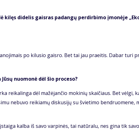
 ki­lęs di­de­lis gais­ras pa­dan­gų per­dir­bi­mo įmo­nė­je „Eko
no­ji­mais po ki­lu­sio gais­ro. Bet tai jau praeitis. Da­bar tu­ri pr
a Jū­sų nuo­mo­nė dėl šio pro­ce­so?
r­ka rei­ka­lin­ga dėl ma­žė­jan­čio mo­ki­nių skai­čiaus. Bet vėl­gi, 
­mu nebuvo reikiamų dis­ku­si­jų su švie­ti­mo ben­druo­me­ne, 
o įstai­ga kal­ba iš sa­vo var­pi­nės, tai natūralu, nes gina tik sav