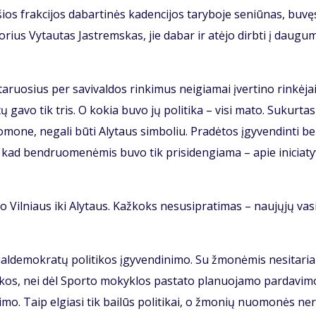
 šios frak­ci­jos da­bar­ti­nės ka­den­ci­jos ta­ry­bo­je se­niū­nas, bu­vę
k­to­rius Vy­tau­tas Jast­rems­kas, jie da­bar ir at­ėjo dirb­ti į dau­gu­
a­ruo­sius per sa­vi­val­dos rin­ki­mus ne­igia­mai įver­ti­no rin­kė­jai
­tų ga­vo tik tris. O ko­kia bu­vo jų po­li­ti­ka – vi­si ma­to. Su­kur­tas
mo­ne, ne­ga­li bū­ti Aly­taus sim­bo­liu. Pra­dė­tos įgy­ven­din­ti b
i, kad ben­druo­me­nė­mis bu­vo tik pri­si­den­gia­ma – apie ini­cia­ty
uo Vil­niaus iki Aly­taus. Kaž­koks nesu­si­pra­ti­mas – nau­jų­jų va­s
l­de­mok­ra­tų po­li­ti­kos įgy­ven­di­ni­mo. Su žmo­nė­mis ne­si­ta­ri
ar­kos, nei dėl Spor­to mo­kyk­los pa­sta­to pla­nuo­ja­mo par­da­vi­m
­mo. Taip el­gia­si tik bai­lūs po­li­ti­kai, o žmo­nių nuo­mo­nės ne­r