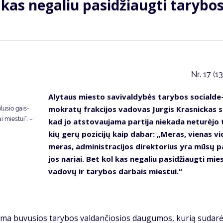
kas ne­ga­liu pa­si­džiaug­ti ta­ry­bo
Nr.
17 (1
Aly­taus mies­to sa­vi­val­dy­bės ta­ry­bos so­cial­de
mok­ra­tų frak­ci­jos va­do­vas Jur­gis Kras­nic­kas s
­lu­sio gais­
ai mies­tui“, –
kad jo at­sto­vau­ja­ma par­ti­ja nie­ka­da ne­tu­rė­jo
kių ge­rų po­zi­ci­jų kaip da­bar: „Me­ras, vie­nas vi­
me­ras, ad­mi­nist­ra­ci­jos di­rek­to­rius yra mū­sų pa
jos na­riai. Bet kol kas ne­ga­liu pa­si­džiaug­ti mie
va­do­vų ir ta­ry­bos dar­bais mies­tui.“
a­ma bu­vu­sios ta­ry­bos val­dan­čio­sios dau­gu­mos, ku­rią su­da­r