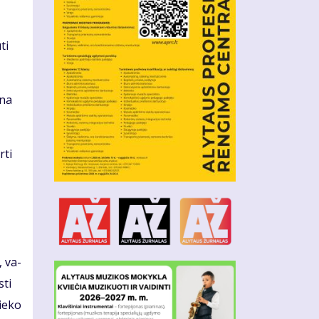
ti
­na
­ti
, va­
­ti
ie­ko