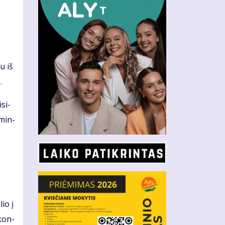
,
au iš
.
­si­
­min­
lio į
 kon­