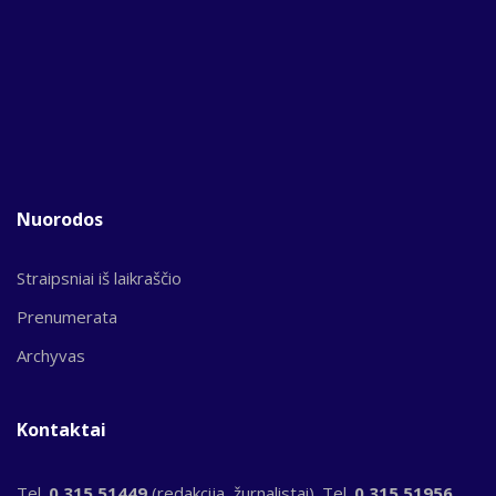
Nuorodos
Straipsniai iš laikraščio
Prenumerata
Archyvas
Kontaktai
Tel.
0 315 51449
(redakcija, žurnalistai). Tel.
0 315 51956