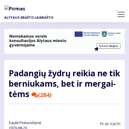
Pereiti
į
pagrindinį
ALYTAUS KRAŠTO LAIKRAŠTIS
turinį
Pa­dan­gių žyd­rų rei­kia ne tik
ber­niu­kams, bet ir mer­gai­
tėms
(284)
Saulė Pinkevičienė
Nr.
94 (13470)
2020-08-20