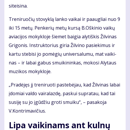
si­tei­si­na.
Tre­ni­ruo­čių sto­vyk­lą lan­ko vai­kai ir pa­aug­liai nuo 9
iki 15 me­tų. Pen­ke­rių me­tų kur­są B.Oš­ki­nio vai­kų
avia­ci­jos mo­kyk­lo­je šie­met bai­gia aly­tiš­kis Žil­vi­nas
Gri­go­nis. In­struk­to­rius gi­ria Žil­vi­no pa­sie­ki­mus ir
kar­tu ste­bi­si jo po­mė­gių uni­ver­sa­lu­mu, mat vai­ki­
nas – ir la­bai ga­bus smui­ki­nin­kas, mo­ko­si Aly­taus
mu­zi­kos mo­kyk­lo­je.
„Pra­dė­jęs jį tre­ni­ruo­ti pa­ste­bė­jau, kad Žil­vi­nas la­bai
įdo­miai val­do vai­ra­laz­dę, pas­kui su­pra­tau, kad tai
su­si­ję su jo įgū­džiu gro­ti smui­ku“, – pa­sa­ko­ja
V.Kon­tri­ma­vi­čius.
Lipa vaikinams ant kulnų