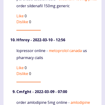
order sildenafil 150mg generic
Like
0
Dislike
0
Hfnroy
- 2022-03-10 - 12:56
lopressor online -
metoprolol canada
us
Komentaras
pharmacy cialis
Like
0
Dislike
0
Cmfght
- 2022-03-09 - 07:00
order amlodipine 5mg online -
amlodipine
Komentaras