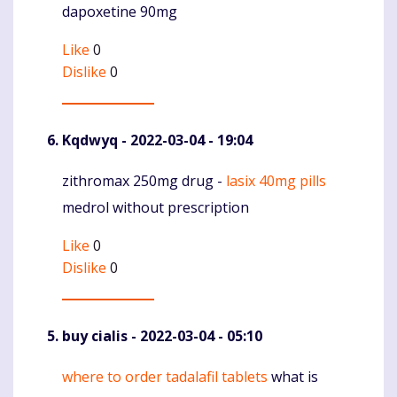
dapoxetine 90mg
Like
0
Dislike
0
Kqdwyq
- 2022-03-04 - 19:04
zithromax 250mg drug -
lasix 40mg pills
Komentaras
medrol without prescription
Like
0
Dislike
0
buy cialis
- 2022-03-04 - 05:10
where to order tadalafil tablets
what is
Komentaras