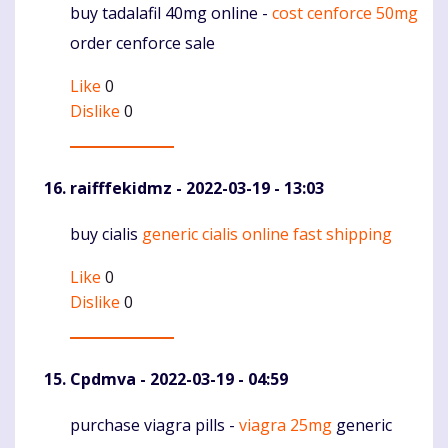
buy tadalafil 40mg online -
cost cenforce 50mg
Komentaras
order cenforce sale
Like
0
Dislike
0
raifffekidmz
- 2022-03-19 - 13:03
buy cialis
generic cialis online fast shipping
Komentaras
Like
0
Dislike
0
Cpdmva
- 2022-03-19 - 04:59
purchase viagra pills -
viagra 25mg
generic
Komentaras