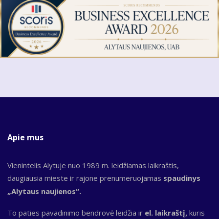
Apie mus
Vienintelis Alytuje nuo 1989 m. leidžiamas laikraštis,
daugiausia mieste ir rajone prenumeruojamas
spaudinys
„Alytaus naujienos“.
To paties pavadinimo bendrovė leidžia ir
el. laikraštį,
kuris