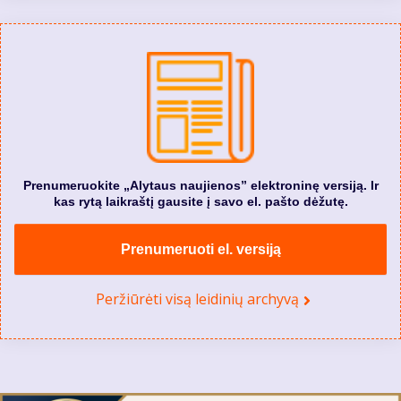
Prenumeruokite „Alytaus naujienos” elektroninę versiją. Ir
kas rytą laikraštį gausite į savo el. pašto dėžutę.
Prenumeruoti el. versiją
Peržiūrėti visą leidinių archyvą