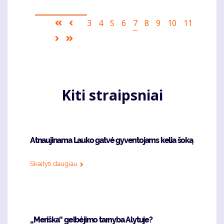
Pagination
First
Ankstesnis
Puslapis
3
Puslapis
4
Puslapis
5
Puslapis
6
Current
7
Puslapis
8
Puslapis
9
Puslapis
10
Puslapis
11
page
puslapis
page
Sekantis
Last
puslapis
page
Kiti straipsniai
Atnaujinama Lauko gatvė gyventojams kelia šoką
Skaityti daugiau
„Meriška“ gelbėjimo tarnyba Alytuje?