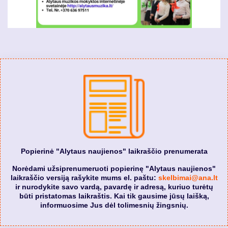
Popierinė "Alytaus naujienos" laikraščio prenumerata
Norėdami užsiprenumeruoti popierinę "Alytaus naujienos"
laikraščio versiją rašykite mums el. paštu:
skelbimai@ana.lt
ir nurodykite savo vardą, pavardę ir adresą, kuriuo turėtų
būti pristatomas laikraštis. Kai tik gausime jūsų laišką,
informuosime Jus dėl tolimesnių žingsnių.