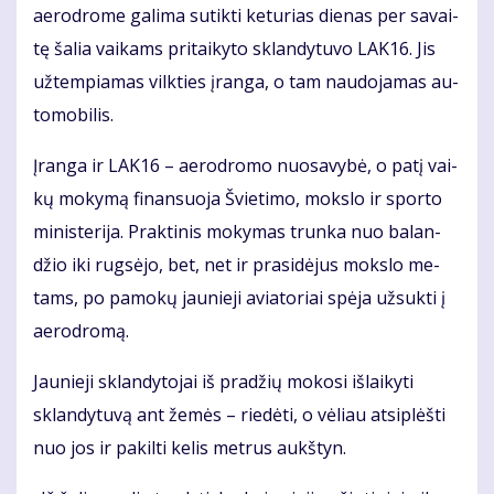
ae­ro­dro­me ga­li­ma su­tik­ti ke­tu­rias die­nas per sa­vai­
tę ša­lia vai­kams pri­tai­ky­to sklan­dy­tu­vo LAK16. Jis
už­tem­pia­mas vilk­ties įran­ga, o tam nau­do­ja­mas au­
to­mo­bi­lis.
Įran­ga ir LAK16 – ae­ro­dro­mo nuo­sa­vy­bė, o pa­tį vai­
kų mo­ky­mą fi­nan­suo­ja Švie­ti­mo, moks­lo ir spor­to
mi­nis­te­ri­ja. Prak­ti­nis mo­ky­mas trun­ka nuo ba­lan­
džio iki rug­sė­jo, bet, net ir pra­si­dė­jus moks­lo me­
tams, po pa­mo­kų jau­nie­ji avia­to­riai spė­ja už­suk­ti į
ae­ro­dro­mą.
Jau­nie­ji sklan­dy­to­jai iš pra­džių mo­ko­si iš­lai­ky­ti
sklan­dy­tu­vą ant že­mės – rie­dė­ti, o vė­liau at­si­plėš­ti
nuo jos ir pa­kil­ti ke­lis met­rus aukš­tyn.