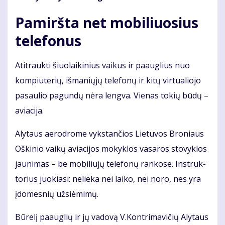
Pamiršta net mobiliuosius
telefonus
Ati­trauk­ti šiuo­lai­ki­nius vai­kus ir pa­aug­lius nuo
kom­piu­te­rių, iš­ma­nių­jų te­le­fo­nų ir ki­tų vir­tu­a­lio­jo
pa­sau­lio pa­gun­dų nė­ra leng­va. Vie­nas to­kių bū­dų –
avia­ci­ja.
Aly­taus ae­ro­dro­me vyks­tan­čios Lie­tu­vos Bro­niaus
Oš­ki­nio vai­kų avia­ci­jos mo­kyk­los va­sa­ros sto­vyk­los
jau­ni­mas – be mo­bi­liu­jų te­le­fo­nų ran­ko­se. In­struk­
to­rius juo­kia­si: ne­lie­ka nei lai­ko, nei no­ro, nes yra
įdo­mes­nių už­si­ė­mi­mų.
Bū­re­lį pa­aug­lių ir jų va­do­vą V.Kon­tri­ma­vi­čių Aly­taus