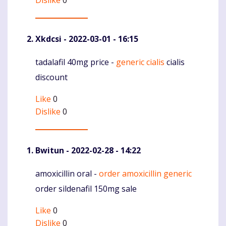
Dislike
0
Xkdcsi
- 2022-03-01 - 16:15
tadalafil 40mg price -
generic cialis
cialis
Komentaras
discount
Like
0
Dislike
0
Bwitun
- 2022-02-28 - 14:22
amoxicillin oral -
order amoxicillin generic
Komentaras
order sildenafil 150mg sale
Like
0
Dislike
0