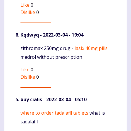
Like
0
Dislike
0
Kqdwyq
- 2022-03-04 - 19:04
zithromax 250mg drug -
lasix 40mg pills
Komentaras
medrol without prescription
Like
0
Dislike
0
buy cialis
- 2022-03-04 - 05:10
where to order tadalafil tablets
what is
Komentaras
tadalafil