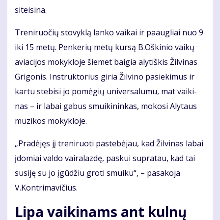
si­tei­si­na.
Tre­ni­ruo­čių sto­vyk­lą lan­ko vai­kai ir pa­aug­liai nuo 9
iki 15 me­tų. Pen­ke­rių me­tų kur­są B.Oš­ki­nio vai­kų
avia­ci­jos mo­kyk­lo­je šie­met bai­gia aly­tiš­kis Žil­vi­nas
Gri­go­nis. In­struk­to­rius gi­ria Žil­vi­no pa­sie­ki­mus ir
kar­tu ste­bi­si jo po­mė­gių uni­ver­sa­lu­mu, mat vai­ki­
nas – ir la­bai ga­bus smui­ki­nin­kas, mo­ko­si Aly­taus
mu­zi­kos mo­kyk­lo­je.
„Pra­dė­jęs jį tre­ni­ruo­ti pa­ste­bė­jau, kad Žil­vi­nas la­bai
įdo­miai val­do vai­ra­laz­dę, pas­kui su­pra­tau, kad tai
su­si­ję su jo įgū­džiu gro­ti smui­ku“, – pa­sa­ko­ja
V.Kon­tri­ma­vi­čius.
Lipa vaikinams ant kulnų