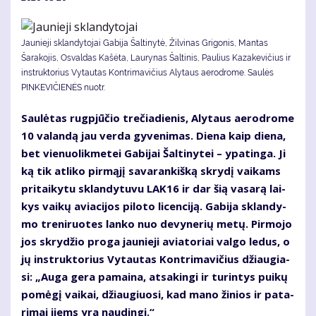
Jaunieji sklandytojai Gabija Šaltinytė, Žilvinas Grigonis, Mantas
Šarakojis, Osvaldas Kašėta, Laurynas Šaltinis, Paulius Kazakevičius ir
instruktorius Vytautas Kontrimavičius Alytaus aerodrome. Saulės
PINKEVIČIENĖS nuotr.
Sau­lė­tas rug­pjū­čio tre­čia­die­nis, Aly­taus ae­ro­dro­me
10 va­lan­dą jau ver­da gy­ve­ni­mas. Die­na kaip die­na,
bet vie­nuo­lik­me­tei Ga­bi­jai Šal­ti­ny­tei – ypa­tin­ga. Ji
ką tik at­li­ko pir­mą­jį sa­va­ran­kiš­ką skry­dį vai­kams
pri­tai­ky­tu sklan­dy­tu­vu LAK16 ir dar šią va­sa­rą lai­
kys vai­kų avia­ci­jos pi­lo­to li­cen­ci­ją. Ga­bi­ja sklan­dy­
mo tre­ni­ruo­tes lan­ko nuo de­vy­ne­rių me­tų. Pir­mo­jo
jos skry­džio pro­ga jau­nie­ji avia­to­riai val­go le­dus, o
jų in­struk­to­rius Vy­tau­tas Kon­tri­ma­vi­čius džiau­gia­
si: „Au­ga ge­ra pa­mai­na, at­sa­kin­gi ir tu­rin­tys pui­kų
po­mė­gį vai­kai, džiau­giuo­si, kad ma­no ži­nios ir pa­ta­
ri­mai jiems yra nau­din­gi.“