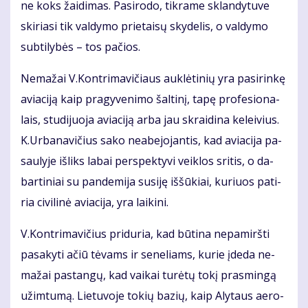
ne koks žai­di­mas. Pa­si­ro­do, tik­ra­me sklan­dy­tu­ve
ski­ria­si tik val­dy­mo prie­tai­sų sky­de­lis, o val­dy­mo
sub­ti­ly­bės – tos pa­čios.
Ne­ma­žai V.Kon­tri­ma­vi­čiaus auk­lė­ti­nių yra pa­si­rin­kę
avia­ci­ją kaip pra­gy­ve­ni­mo šal­ti­nį, ta­pę pro­fe­sio­na­
lais, stu­di­juo­ja avia­ci­ją ar­ba jau skrai­di­na ke­lei­vius.
K.Ur­ba­na­vi­čius sa­ko ne­abe­jo­jan­tis, kad avia­ci­ja pa­
sau­ly­je iš­liks la­bai per­spek­ty­vi veik­los sri­tis, o da­
bar­ti­niai su pan­de­mi­ja su­si­ję iš­šū­kiai, ku­riuos pa­ti­
ria ci­vi­li­nė avia­ci­ja, yra lai­ki­ni.
V.Kon­tri­ma­vi­čius pri­du­ria, kad bū­ti­na ne­pa­mirš­ti
pa­sa­ky­ti ačiū tė­vams ir se­ne­liams, ku­rie įde­da ne­
ma­žai pa­stan­gų, kad vai­kai tu­rė­tų to­kį pras­min­gą
už­im­tu­mą. Lie­tu­vo­je to­kių ba­zių, kaip Aly­taus ae­ro­