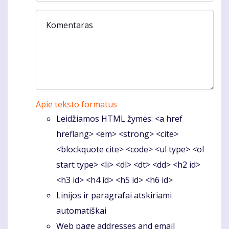
Komentaras
Apie teksto formatus
Leidžiamos HTML žymės: <a href
hreflang> <em> <strong> <cite>
<blockquote cite> <code> <ul type> <ol
start type> <li> <dl> <dt> <dd> <h2 id>
<h3 id> <h4 id> <h5 id> <h6 id>
Linijos ir paragrafai atskiriami
automatiškai
Web page addresses and email