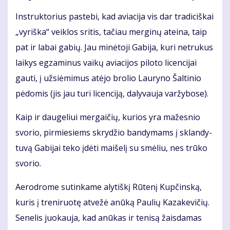
Instruktorius pa­ste­bi, kad avia­ci­ja vis dar tra­di­ciš­kai
„vy­riš­ka“ veik­los sri­tis, ta­čiau mer­gi­nų at­ei­na, taip
pat ir la­bai ga­bių. Jau mi­nė­to­ji Ga­bi­ja, ku­ri ne­tru­kus
lai­kys eg­za­mi­nus vai­kų avia­ci­jos pi­lo­to li­cen­ci­jai
gau­ti, į už­si­ė­mi­mus at­ėjo bro­lio Lau­ry­no Šal­ti­nio
pė­do­mis (jis jau tu­ri li­cen­ci­ją, da­ly­vau­ja var­žy­bo­se).
Kaip ir dau­ge­liui mer­gai­čių, ku­rios yra ma­žes­nio
svo­rio, pir­mie­siems skry­džio ban­dy­mams į sklan­dy­
tu­vą Ga­bi­jai te­ko įdė­ti mai­še­lį su smė­liu, nes trū­ko
svo­rio.
Ae­ro­dro­me su­tin­ka­me aly­tiš­kį Rū­te­nį Kup­čins­ką,
ku­ris į tre­ni­ruo­tę at­ve­žė anū­ką Pau­lių Ka­za­ke­vi­čių.
Se­ne­lis juo­kau­ja, kad anū­kas ir te­ni­są žais­da­mas