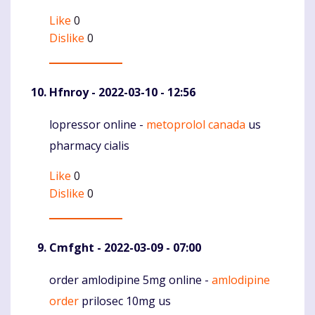
Like
0
Dislike
0
Hfnroy
- 2022-03-10 - 12:56
lopressor online -
metoprolol canada
us
Komentaras
pharmacy cialis
Like
0
Dislike
0
Cmfght
- 2022-03-09 - 07:00
order amlodipine 5mg online -
amlodipine
Komentaras
order
prilosec 10mg us