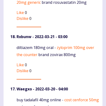
20mg generic
brand rosuvastatin 20mg
Like
0
Dislike
0
Rxbunw
- 2022-03-21 - 03:00
diltiazem 180mg oral -
zyloprim 100mg over
Komentaras
the counter
brand zovirax 800mg
Like
0
Dislike
0
Waegxo
- 2022-03-20 - 04:00
buy tadalafil 40mg online -
cost cenforce 50mg
Komentaras