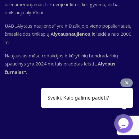
prenumeruojamas Lietuvoje ir kitur, kur gyvena, dirba,
poilsiauja alytiškiai.
UAB „Alytaus naujienos“ yra ir Dzūkijoje vieno populiariausių
žiniasklaidos tinklapių
Alytausnaujienos.lt
leidėja nuo 2000
m.
Naujausias mūsų redakcijos ir kūrybinių bendradarbių
spaudinys yra 2024 metais pradėtas leisti
„Alytaus
žurnalas“.
Sveiki. Kaip galime padėti?