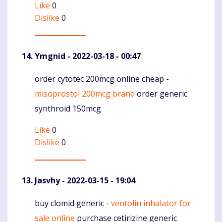
Like
0
Dislike
0
Ymgnid
- 2022-03-18 - 00:47
order cytotec 200mcg online cheap -
Komentaras
misoprostol 200mcg brand
order generic
synthroid 150mcg
Like
0
Dislike
0
Jasvhy
- 2022-03-15 - 19:04
buy clomid generic -
ventolin inhalator for
Komentaras
sale online
purchase cetirizine generic