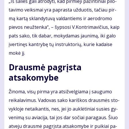
„Iš ša­lies ga­li at­ro­dy­ti, kad pir­mie­ji pa­žin­ti­niai pi­lo­
ta­vi­mo veiks­mai yra pa­pras­ta už­duo­tis, ta­čiau pir­
mą kar­tą sklan­dy­tu­vą val­dan­tiems ir ae­ro­dro­mo
pie­vos ne­už­ten­ka“, – šyp­so­si V.Kon­tri­ma­vi­čius, kaip
pats sa­ko, tik da­bar, mo­ky­da­mas jau­ni­mą, iki ga­lo
įver­ti­nęs kan­try­bę tų in­struk­to­rių, ku­rie ka­dai­se
mo­kė jį.
Drausmė pagrįsta
atsakomybe
Ži­no­ma, vi­sų pir­ma yra at­si­žvel­gia­ma į sau­gu­mo
rei­ka­la­vi­mus. Va­do­vas sa­ko ka­riš­kos draus­mės sto­
vyk­lo­je ne­tai­kan­tis, nes, jei jo auk­lė­ti­niai su­si­es gy­
ve­ni­mą su avia­ci­ja, tai jos dar so­čiai pa­ra­gaus. Šiuo
at­ve­ju draus­mė pa­grįs­ta at­sa­ko­my­be ir pui­kiai pa­