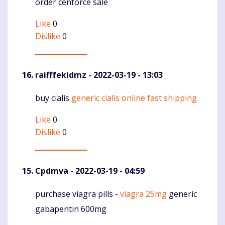
order cenforce sale
Like
0
Dislike
0
raifffekidmz
- 2022-03-19 - 13:03
buy cialis
generic cialis online fast shipping
Komentaras
Like
0
Dislike
0
Cpdmva
- 2022-03-19 - 04:59
purchase viagra pills -
viagra 25mg
generic
Komentaras
gabapentin 600mg