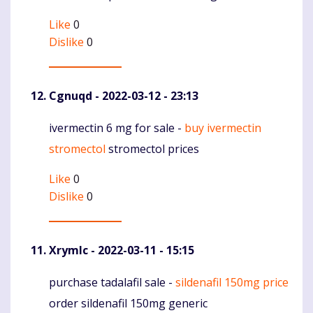
Like
0
Dislike
0
Cgnuqd
- 2022-03-12 - 23:13
ivermectin 6 mg for sale -
buy ivermectin
Komentaras
stromectol
stromectol prices
Like
0
Dislike
0
Xrymlc
- 2022-03-11 - 15:15
purchase tadalafil sale -
sildenafil 150mg price
Komentaras
order sildenafil 150mg generic