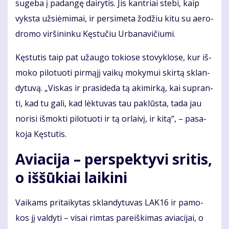
su­ge­ba į pa­dan­gę dai­ry­tis. Jis kan­triai ste­bi, kaip
vyks­ta už­si­ė­mi­mai, ir per­si­me­ta žo­džiu ki­tu su ae­ro­
dro­mo vir­ši­nin­ku Kęs­tu­čiu Ur­ba­na­vi­čiu­mi.
Kęs­tu­tis taip pat už­au­go to­kio­se sto­vyk­lo­se, kur iš­
mo­ko pi­lo­tuo­ti pir­mą­jį vai­kų mo­ky­mui skir­tą sklan­
dy­tu­vą. „Vis­kas ir pra­si­de­da tą aki­mir­ką, kai su­pran­
ti, kad tu ga­li, kad lėk­tu­vas tau pa­klūs­ta, ta­da jau
no­ri­si iš­mok­ti pi­lo­tuo­ti ir tą or­lai­vį, ir ki­tą“, – pa­sa­
ko­ja Kęs­tu­tis.
Aviacija – perspektyvi sritis,
o iššūkiai laikini
Vai­kams pri­tai­ky­tas sklan­dy­tu­vas LAK16 ir pa­mo­
kos jį val­dy­ti – vi­sai rim­tas pa­reiš­ki­mas avia­ci­jai, o