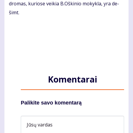
dro­mas, ku­rio­se vei­kia B.Oš­ki­nio mo­kyk­la, yra de­
šimt.
Komentarai
Palikite savo komentarą
Jūsų vardas