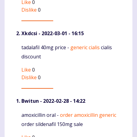
Like
0
Dislike
0
Xkdcsi
- 2022-03-01 - 16:15
tadalafil 40mg price -
generic cialis
cialis
Komentaras
discount
Like
0
Dislike
0
Bwitun
- 2022-02-28 - 14:22
amoxicillin oral -
order amoxicillin generic
Komentaras
order sildenafil 150mg sale