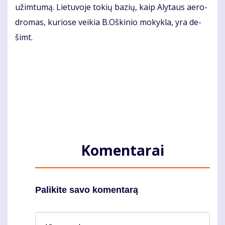
už­im­tu­mą. Lie­tu­vo­je to­kių ba­zių, kaip Aly­taus ae­ro­
dro­mas, ku­rio­se vei­kia B.Oš­ki­nio mo­kyk­la, yra de­
šimt.
Komentarai
Palikite savo komentarą