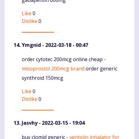
Like
0
Dislike
0
Ymgnid
- 2022-03-18 - 00:47
order cytotec 200mcg online cheap -
Komentaras
misoprostol 200mcg brand
order generic
synthroid 150mcg
Like
0
Dislike
0
Jasvhy
- 2022-03-15 - 19:04
buy clomid generic -
ventolin inhalator for
Komentaras