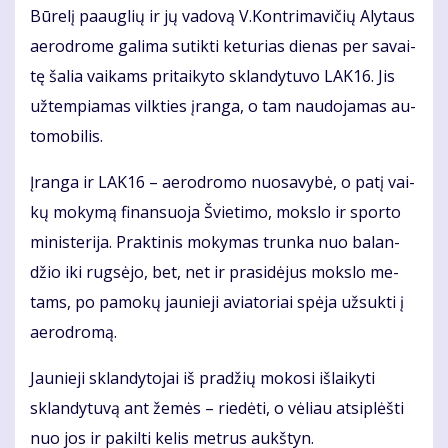
Bū­re­lį pa­aug­lių ir jų va­do­vą V.Kon­tri­ma­vi­čių Aly­taus
ae­ro­dro­me ga­li­ma su­tik­ti ke­tu­rias die­nas per sa­vai­
tę ša­lia vai­kams pri­tai­ky­to sklan­dy­tu­vo LAK16. Jis
už­tem­pia­mas vilk­ties įran­ga, o tam nau­do­ja­mas au­
to­mo­bi­lis.
Įran­ga ir LAK16 – ae­ro­dro­mo nuo­sa­vy­bė, o pa­tį vai­
kų mo­ky­mą fi­nan­suo­ja Švie­ti­mo, moks­lo ir spor­to
mi­nis­te­ri­ja. Prak­ti­nis mo­ky­mas trun­ka nuo ba­lan­
džio iki rug­sė­jo, bet, net ir pra­si­dė­jus moks­lo me­
tams, po pa­mo­kų jau­nie­ji avia­to­riai spė­ja už­suk­ti į
ae­ro­dro­mą.
Jau­nie­ji sklan­dy­to­jai iš pra­džių mo­ko­si iš­lai­ky­ti
sklan­dy­tu­vą ant že­mės – rie­dė­ti, o vė­liau at­si­plėš­ti
nuo jos ir pa­kil­ti ke­lis met­rus aukš­tyn.