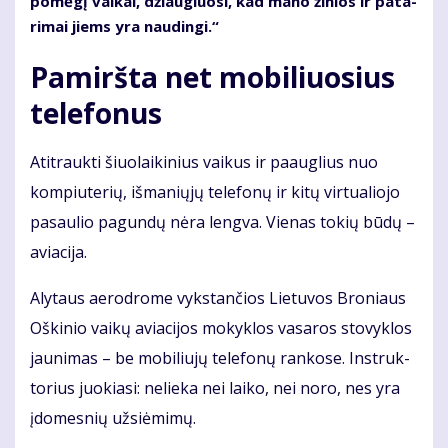
po­mė­gį vai­kai, džiau­giuo­si, kad ma­no ži­nios ir pa­ta­
ri­mai jiems yra nau­din­gi.“
Pamiršta net mobiliuosius
telefonus
Ati­trauk­ti šiuo­lai­ki­nius vai­kus ir pa­aug­lius nuo
kom­piu­te­rių, iš­ma­nių­jų te­le­fo­nų ir ki­tų vir­tu­a­lio­jo
pa­sau­lio pa­gun­dų nė­ra leng­va. Vie­nas to­kių bū­dų –
avia­ci­ja.
Aly­taus ae­ro­dro­me vyks­tan­čios Lie­tu­vos Bro­niaus
Oš­ki­nio vai­kų avia­ci­jos mo­kyk­los va­sa­ros sto­vyk­los
jau­ni­mas – be mo­bi­liu­jų te­le­fo­nų ran­ko­se. In­struk­
to­rius juo­kia­si: ne­lie­ka nei lai­ko, nei no­ro, nes yra
įdo­mes­nių už­si­ė­mi­mų.