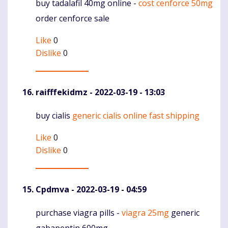
buy tadalafil 40mg online -
cost cenforce 50mg
Komentaras
order cenforce sale
Like
0
Dislike
0
raifffekidmz
- 2022-03-19 - 13:03
buy cialis
generic cialis online fast shipping
Komentaras
Like
0
Dislike
0
Cpdmva
- 2022-03-19 - 04:59
purchase viagra pills -
viagra 25mg
generic
Komentaras
gabapentin 600mg