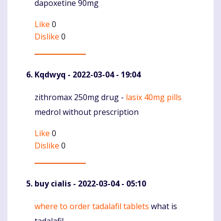
dapoxetine 90mg
Like
0
Dislike
0
Kqdwyq
- 2022-03-04 - 19:04
zithromax 250mg drug -
lasix 40mg pills
Komentaras
medrol without prescription
Like
0
Dislike
0
buy cialis
- 2022-03-04 - 05:10
where to order tadalafil tablets
what is
Komentaras
tadalafil