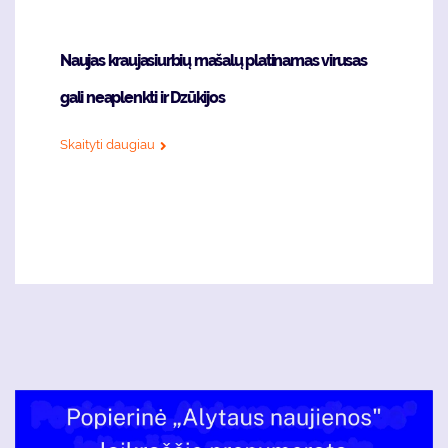
Naujas kraujasiurbių mašalų platinamas virusas
gali neaplenkti ir Dzūkijos
Skaityti daugiau