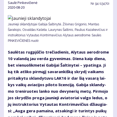
Saulė Pinkevičienė
Nr.
94 (13470)
2020-08-20
Jaunieji sklandytojai Gabija Šaltinytė, Žilvinas Grigonis, Mantas
Šarakojis, Osvaldas Kašėta, Laurynas Šaltinis, Paulius Kazakevičius ir
instruktorius Vytautas Kontrimavičius Alytaus aerodrome. Saulės
PINKEVIČIENĖS nuotr.
Sau­lė­tas rug­pjū­čio tre­čia­die­nis, Aly­taus ae­ro­dro­me
10 va­lan­dą jau ver­da gy­ve­ni­mas. Die­na kaip die­na,
bet vie­nuo­lik­me­tei Ga­bi­jai Šal­ti­ny­tei – ypa­tin­ga. Ji
ką tik at­li­ko pir­mą­jį sa­va­ran­kiš­ką skry­dį vai­kams
pri­tai­ky­tu sklan­dy­tu­vu LAK16 ir dar šią va­sa­rą lai­
kys vai­kų avia­ci­jos pi­lo­to li­cen­ci­ją. Ga­bi­ja sklan­dy­
mo tre­ni­ruo­tes lan­ko nuo de­vy­ne­rių me­tų. Pir­mo­jo
jos skry­džio pro­ga jau­nie­ji avia­to­riai val­go le­dus, o
jų in­struk­to­rius Vy­tau­tas Kon­tri­ma­vi­čius džiau­gia­
si: „Au­ga ge­ra pa­mai­na, at­sa­kin­gi ir tu­rin­tys pui­kų