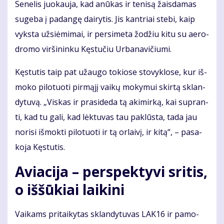
Se­ne­lis juo­kau­ja, kad anū­kas ir te­ni­są žais­da­mas
su­ge­ba į pa­dan­gę dai­ry­tis. Jis kan­triai ste­bi, kaip
vyks­ta už­si­ė­mi­mai, ir per­si­me­ta žo­džiu ki­tu su ae­ro­
dro­mo vir­ši­nin­ku Kęs­tu­čiu Ur­ba­na­vi­čiu­mi.
Kęs­tu­tis taip pat už­au­go to­kio­se sto­vyk­lo­se, kur iš­
mo­ko pi­lo­tuo­ti pir­mą­jį vai­kų mo­ky­mui skir­tą sklan­
dy­tu­vą. „Vis­kas ir pra­si­de­da tą aki­mir­ką, kai su­pran­
ti, kad tu ga­li, kad lėk­tu­vas tau pa­klūs­ta, ta­da jau
no­ri­si iš­mok­ti pi­lo­tuo­ti ir tą or­lai­vį, ir ki­tą“, – pa­sa­
ko­ja Kęs­tu­tis.
Aviacija – perspektyvi sritis,
o iššūkiai laikini
Vai­kams pri­tai­ky­tas sklan­dy­tu­vas LAK16 ir pa­mo­