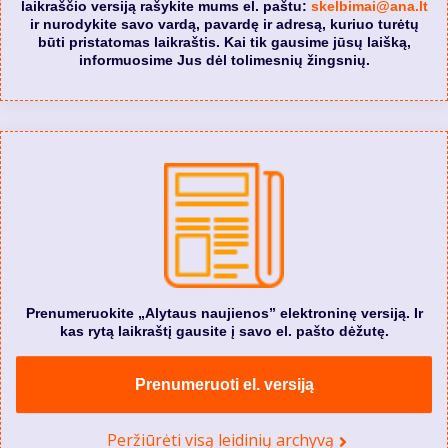
laikraščio versiją rašykite mums el. paštu:
skelbimai@ana.lt
ir nurodykite savo vardą, pavardę ir adresą, kuriuo turėtų
būti pristatomas laikraštis. Kai tik gausime jūsų laišką,
informuosime Jus dėl tolimesnių žingsnių.
Prenumeruokite „Alytaus naujienos” elektroninę versiją. Ir
kas rytą laikraštį gausite į savo el. pašto dėžutę.
Prenumeruoti el. versiją
Peržiūrėti visą leidinių archyvą