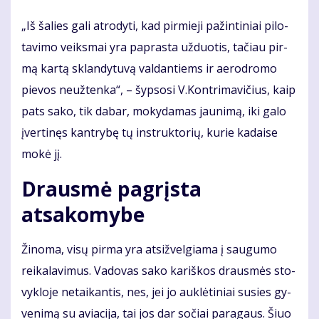
„Iš ša­lies ga­li at­ro­dy­ti, kad pir­mie­ji pa­žin­ti­niai pi­lo­
ta­vi­mo veiks­mai yra pa­pras­ta už­duo­tis, ta­čiau pir­
mą kar­tą sklan­dy­tu­vą val­dan­tiems ir ae­ro­dro­mo
pie­vos ne­už­ten­ka“, – šyp­so­si V.Kon­tri­ma­vi­čius, kaip
pats sa­ko, tik da­bar, mo­ky­da­mas jau­ni­mą, iki ga­lo
įver­ti­nęs kan­try­bę tų in­struk­to­rių, ku­rie ka­dai­se
mo­kė jį.
Drausmė pagrįsta
atsakomybe
Ži­no­ma, vi­sų pir­ma yra at­si­žvel­gia­ma į sau­gu­mo
rei­ka­la­vi­mus. Va­do­vas sa­ko ka­riš­kos draus­mės sto­
vyk­lo­je ne­tai­kan­tis, nes, jei jo auk­lė­ti­niai su­si­es gy­
ve­ni­mą su avia­ci­ja, tai jos dar so­čiai pa­ra­gaus. Šiuo