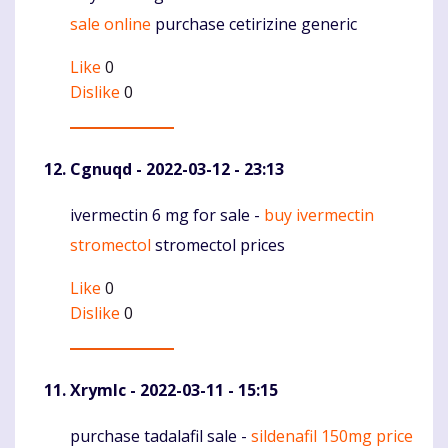
sale online
purchase cetirizine generic
Like
0
Dislike
0
Cgnuqd
- 2022-03-12 - 23:13
ivermectin 6 mg for sale -
buy ivermectin
Komentaras
stromectol
stromectol prices
Like
0
Dislike
0
Xrymlc
- 2022-03-11 - 15:15
purchase tadalafil sale -
sildenafil 150mg price
Komentaras