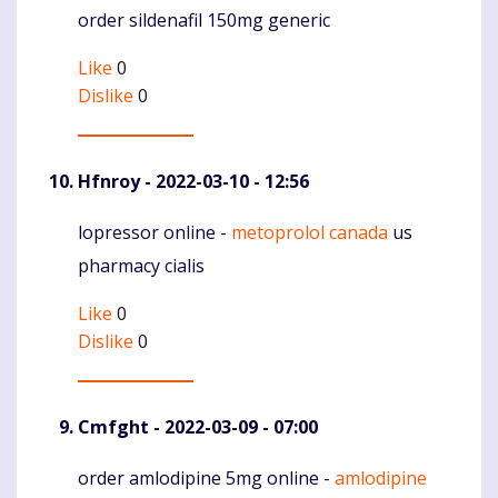
order sildenafil 150mg generic
Like
0
Dislike
0
Hfnroy
- 2022-03-10 - 12:56
lopressor online -
metoprolol canada
us
Komentaras
pharmacy cialis
Like
0
Dislike
0
Cmfght
- 2022-03-09 - 07:00
order amlodipine 5mg online -
amlodipine
Komentaras