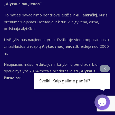
„Alytaus naujienos“.
To paties pavadinimo bendrovė leidžia ir
el. laikraštį,
kuris
prenumeruojamas Lietuvoje ir kitur, kur gyvena, dirba,
poilsiauja alytiškiai.
UAB „Alytaus naujienos“ yra ir Dzūkijoje vieno populiariausių
žiniasklaidos tinklapių
Alytausnaujienos.lt
leidėja nuo 2000
m.
Naujausias mūsų redakcijos ir kūrybinių bendradarbių
spaudinys yra 2024 metais pradėtas leisti
„Alytaus
žurnalas“.
Sveiki. Kaip galime padėti?