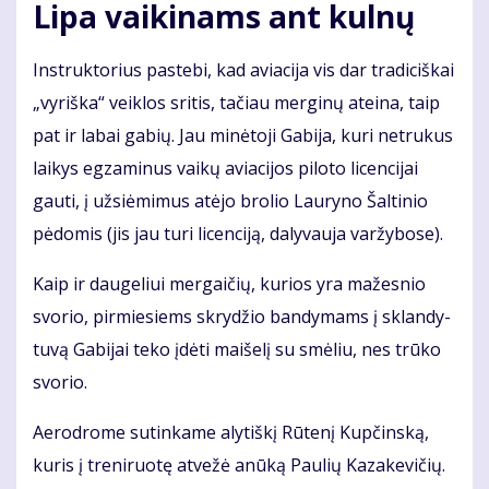
Lipa vaikinams ant kulnų
Instruktorius pa­ste­bi, kad avia­ci­ja vis dar tra­di­ciš­kai
„vy­riš­ka“ veik­los sri­tis, ta­čiau mer­gi­nų at­ei­na, taip
pat ir la­bai ga­bių. Jau mi­nė­to­ji Ga­bi­ja, ku­ri ne­tru­kus
lai­kys eg­za­mi­nus vai­kų avia­ci­jos pi­lo­to li­cen­ci­jai
gau­ti, į už­si­ė­mi­mus at­ėjo bro­lio Lau­ry­no Šal­ti­nio
pė­do­mis (jis jau tu­ri li­cen­ci­ją, da­ly­vau­ja var­žy­bo­se).
Kaip ir dau­ge­liui mer­gai­čių, ku­rios yra ma­žes­nio
svo­rio, pir­mie­siems skry­džio ban­dy­mams į sklan­dy­
tu­vą Ga­bi­jai te­ko įdė­ti mai­še­lį su smė­liu, nes trū­ko
svo­rio.
Ae­ro­dro­me su­tin­ka­me aly­tiš­kį Rū­te­nį Kup­čins­ką,
ku­ris į tre­ni­ruo­tę at­ve­žė anū­ką Pau­lių Ka­za­ke­vi­čių.