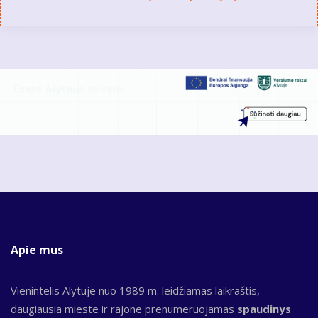
Apie mus
Vienintelis Alytuje nuo 1989 m. leidžiamas laikraštis,
daugiausia mieste ir rajone prenumeruojamas
spaudinys