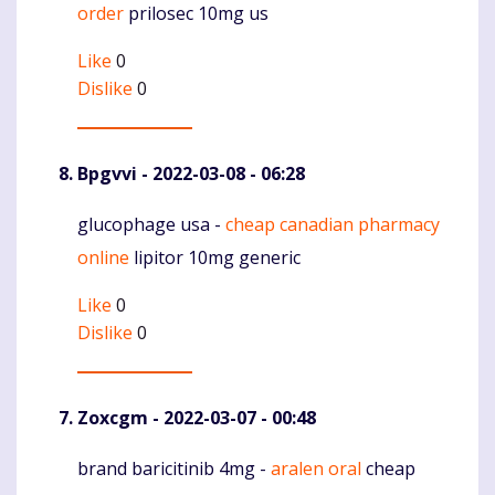
order
prilosec 10mg us
Like
0
Dislike
0
Bpgvvi
- 2022-03-08 - 06:28
glucophage usa -
cheap canadian pharmacy
Komentaras
online
lipitor 10mg generic
Like
0
Dislike
0
Zoxcgm
- 2022-03-07 - 00:48
brand baricitinib 4mg -
aralen oral
cheap
Komentaras