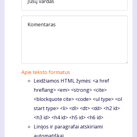
Jūsų vardas
Komentaras
Apie teksto formatus
Leidžiamos HTML žymės: <a href
hreflang> <em> <strong> <cite>
<blockquote cite> <code> <ul type> <ol
start type> <li> <dl> <dt> <dd> <h2 id>
<h3 id> <h4 id> <h5 id> <h6 id>
Linijos ir paragrafai atskiriami
automatiškai