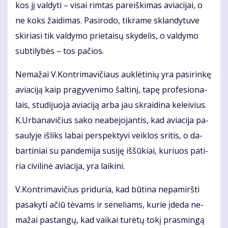
kos jį val­dy­ti – vi­sai rim­tas pa­reiš­ki­mas avia­ci­jai, o
ne koks žai­di­mas. Pa­si­ro­do, tik­ra­me sklan­dy­tu­ve
ski­ria­si tik val­dy­mo prie­tai­sų sky­de­lis, o val­dy­mo
sub­ti­ly­bės – tos pa­čios.
Ne­ma­žai V.Kon­tri­ma­vi­čiaus auk­lė­ti­nių yra pa­si­rin­kę
avia­ci­ją kaip pra­gy­ve­ni­mo šal­ti­nį, ta­pę pro­fe­sio­na­
lais, stu­di­juo­ja avia­ci­ją ar­ba jau skrai­di­na ke­lei­vius.
K.Ur­ba­na­vi­čius sa­ko ne­abe­jo­jan­tis, kad avia­ci­ja pa­
sau­ly­je iš­liks la­bai per­spek­ty­vi veik­los sri­tis, o da­
bar­ti­niai su pan­de­mi­ja su­si­ję iš­šū­kiai, ku­riuos pa­ti­
ria ci­vi­li­nė avia­ci­ja, yra lai­ki­ni.
V.Kon­tri­ma­vi­čius pri­du­ria, kad bū­ti­na ne­pa­mirš­ti
pa­sa­ky­ti ačiū tė­vams ir se­ne­liams, ku­rie įde­da ne­
ma­žai pa­stan­gų, kad vai­kai tu­rė­tų to­kį pras­min­gą