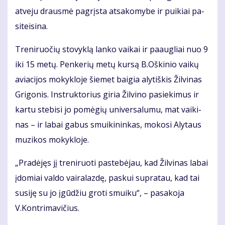
at­ve­ju draus­mė pa­grįs­ta at­sa­ko­my­be ir pui­kiai pa­
si­tei­si­na.
Tre­ni­ruo­čių sto­vyk­lą lan­ko vai­kai ir pa­aug­liai nuo 9
iki 15 me­tų. Pen­ke­rių me­tų kur­są B.Oš­ki­nio vai­kų
avia­ci­jos mo­kyk­lo­je šie­met bai­gia aly­tiš­kis Žil­vi­nas
Gri­go­nis. In­struk­to­rius gi­ria Žil­vi­no pa­sie­ki­mus ir
kar­tu ste­bi­si jo po­mė­gių uni­ver­sa­lu­mu, mat vai­ki­
nas – ir la­bai ga­bus smui­ki­nin­kas, mo­ko­si Aly­taus
mu­zi­kos mo­kyk­lo­je.
„Pra­dė­jęs jį tre­ni­ruo­ti pa­ste­bė­jau, kad Žil­vi­nas la­bai
įdo­miai val­do vai­ra­laz­dę, pas­kui su­pra­tau, kad tai
su­si­ję su jo įgū­džiu gro­ti smui­ku“, – pa­sa­ko­ja
V.Kon­tri­ma­vi­čius.