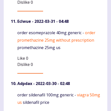
Dislike
0
Eclwue
- 2022-03-31 - 04:48
order esomeprazole 40mg generic -
order
Komentaras
promethazine 25mg without prescription
promethazine 25mg us
Like
0
Dislike
0
Adpdax
- 2022-03-30 - 02:48
order sildenafil 100mg generic -
viagra 50mg
Komentaras
us
sildenafil price