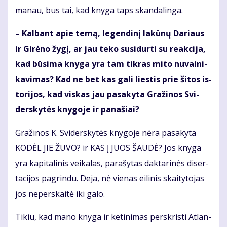
ma­nau, bus tai, kad kny­ga taps skan­da­lin­ga.
– Kal­bant apie te­mą, le­gen­di­nį la­kū­nų Da­riaus
ir Gi­rė­no žy­gį, ar jau te­ko su­si­dur­ti su re­ak­ci­ja,
kad bū­si­ma kny­ga yra tam tik­ras mi­to nu­vai­ni­
ka­vi­mas? Kad ne bet kas ga­li lies­tis prie ši­tos is­
to­ri­jos, kad vis­kas jau pa­sa­ky­ta Gra­ži­nos Svi­
ders­ky­tės kny­go­je ir pa­na­šiai?
Gra­ži­nos K. Svi­ders­ky­tės kny­go­je nė­ra pa­sa­ky­ta
KO­DĖL JIE ŽU­VO? ir KAS Į JUOS ŠAU­DĖ? Jos kny­ga
yra ka­pi­ta­li­nis vei­ka­las, pa­ra­šy­tas dak­ta­ri­nės di­ser­
ta­ci­jos pa­grin­du. De­ja, nė vie­nas ei­li­nis skai­ty­to­jas
jos ne­per­skai­tė iki ga­lo.
Ti­kiu, kad ma­no kny­ga ir ke­ti­ni­mas per­skris­ti At­lan­