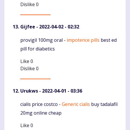
Dislike
0
Gijfee
- 2022-04-02 - 02:32
provigil 100mg oral -
impotence pills
best ed
Komentaras
pill for diabetics
Like
0
Dislike
0
Urukws
- 2022-04-01 - 03:36
cialis price costco -
Generic cialis
buy tadalafil
Komentaras
20mg online cheap
Like
0