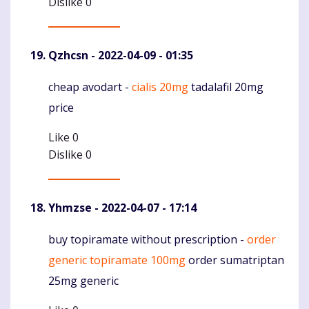
Dislike
0
Qzhcsn
- 2022-04-09 - 01:35
cheap avodart -
cialis 20mg
tadalafil 20mg
Komentaras
price
Like
0
Dislike
0
Yhmzse
- 2022-04-07 - 17:14
buy topiramate without prescription -
order
Komentaras
generic topiramate 100mg
order sumatriptan
25mg generic