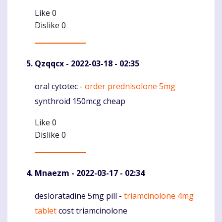
Like
0
Dislike
0
Qzqqcx
- 2022-03-18 - 02:35
oral cytotec -
order prednisolone 5mg
Komentaras
synthroid 150mcg cheap
Like
0
Dislike
0
Mnaezm
- 2022-03-17 - 02:34
desloratadine 5mg pill -
triamcinolone 4mg
Komentaras
tablet
cost triamcinolone