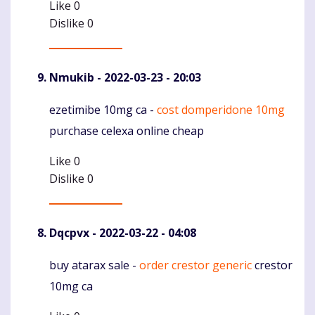
Like
0
Dislike
0
Nmukib
- 2022-03-23 - 20:03
ezetimibe 10mg ca -
cost domperidone 10mg
Komentaras
purchase celexa online cheap
Like
0
Dislike
0
Dqcpvx
- 2022-03-22 - 04:08
buy atarax sale -
order crestor generic
crestor
Komentaras
10mg ca