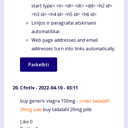
start type> <li> <dl> <dt> <dd> <h2 id>
<h3 id> <h4 id> <h5 id> <h6 id>
Linijos ir paragrafai atskiriami
automatiškai
Web page addresses and email
addresses turn into links automatically.
Cfntlv
- 2022-04-10 - 03:11
buy generic viagra 150mg -
order tadalafil
Komentaras
20mg sale
buy tadalafil 20mg pills
Like
0