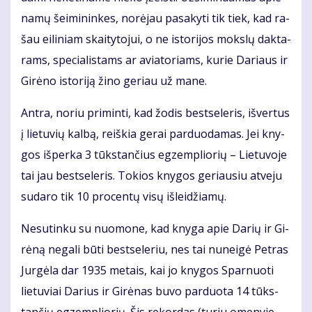
na­mų šei­mi­nin­kes, no­rė­jau pa­sa­ky­ti tik tiek, kad ra­
šau ei­li­niam skai­ty­to­jui, o ne is­to­ri­jos moks­lų dak­ta­
rams, spe­cia­lis­tams ar avia­to­riams, ku­rie Da­riaus ir
Gi­rė­no is­to­ri­ją ži­no ge­riau už ma­ne.
An­tra, no­riu pri­min­ti, kad žo­dis best­se­leris, iš­ver­tus
į lie­tu­vių kal­bą, reiš­kia ge­rai par­duo­da­mas. Jei kny­
gos iš­per­ka 3 tūks­tan­čius eg­zem­plio­rių – Lie­tu­vo­je
tai jau best­se­leris. To­kios kny­gos ge­riau­siu at­ve­ju
su­da­ro tik 10 pro­cen­tų vi­sų iš­lei­džia­mų.
Ne­su­tin­ku su nuo­mo­ne, kad kny­ga apie Da­rių ir Gi­
rė­ną ne­ga­li bū­ti best­se­leriu, nes tai nu­nei­gė Pet­ras
Jur­gė­la dar 1935 me­tais, kai jo kny­gos Spar­nuo­ti
lie­tu­viai Da­rius ir Gi­rė­nas bu­vo par­duo­ta 14 tūks­