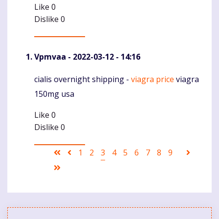
Like
0
Dislike
0
Vpmvaa
- 2022-03-12 - 14:16
cialis overnight shipping -
viagra price
viagra
Komentaras
150mg usa
Like
0
Dislike
0
Pagination
First
Ankstesnis
Puslapis
1
Puslapis
2
Current
3
Puslapis
4
Puslapis
5
Puslapis
6
Puslapis
7
Puslapis
8
Puslapis
9
Sekanti
page
puslapis
page
puslapi
Last
page