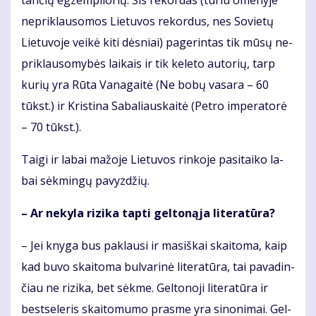
tan­čių eg­zem­plio­rių. Šis re­kor­das (tu­riu ome­ny­je
ne­pri­klau­so­mos Lie­tu­vos re­kor­dus, nes So­vie­tų
Lie­tu­vo­je vei­kė ki­ti dės­niai) pa­ge­rin­tas tik mū­sų ne­
pri­klau­so­my­bės lai­kais ir tik ke­le­to au­to­rių, tarp
ku­rių yra Rū­ta Va­na­gai­tė (Ne bo­bų va­sa­ra – 60
tūkst.) ir Kris­ti­na Sa­ba­liaus­kai­tė (Pet­ro im­pe­ra­to­rė
– 70 tūkst.).
Tai­gi ir la­bai ma­žo­je Lie­tu­vos rin­ko­je pa­si­tai­ko la­
bai sėk­min­gų pa­vyz­džių.
– Ar ne­ky­la ri­zi­ka tap­ti gel­to­ną­ja li­te­ra­tū­ra?
– Jei kny­ga bus pa­klau­si ir ma­siš­kai skai­to­ma, kaip
kad bu­vo skai­to­ma bul­va­ri­nė li­te­ra­tū­ra, tai pa­va­din­
čiau ne ri­zi­ka, bet sėk­me. Gel­to­no­ji li­te­ra­tū­ra ir
best­se­leris skai­to­mu­mo pras­me yra si­no­ni­mai. Gel­