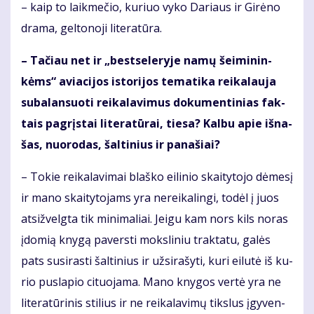
– kaip to laik­me­čio, ku­riuo vy­ko Da­riaus ir Gi­rė­no
dra­ma, gel­to­no­ji li­te­ra­tū­ra.
– Ta­čiau net ir „best­se­leryje na­mų šei­mi­nin­
kėms“ avia­ci­jos is­to­ri­jos te­ma­ti­ka rei­ka­lau­ja
su­ba­lan­suo­ti rei­ka­la­vi­mus do­ku­men­ti­nias fak­
tais pa­grįs­tai li­te­ra­tū­rai, tie­sa? Kal­bu apie iš­na­
šas, nuo­ro­das, šal­ti­nius ir pa­na­šiai?
– To­kie rei­ka­la­vi­mai blaš­ko ei­li­nio skai­ty­to­jo dė­me­sį
ir ma­no skai­ty­to­jams yra ne­rei­ka­lin­gi, to­dėl į juos
at­si­žvelg­ta tik mi­ni­ma­liai. Jei­gu kam nors kils no­ras
įdo­mią kny­gą pa­vers­ti moks­li­niu trak­ta­tu, ga­lės
pats su­si­ras­ti šal­ti­nius ir už­si­ra­šy­ti, ku­ri ei­lu­tė iš ku­
rio pus­la­pio ci­tuo­ja­ma. Ma­no kny­gos ver­tė yra ne
li­te­ra­tū­ri­nis sti­lius ir ne rei­ka­la­vi­mų tiks­lus įgy­ven­