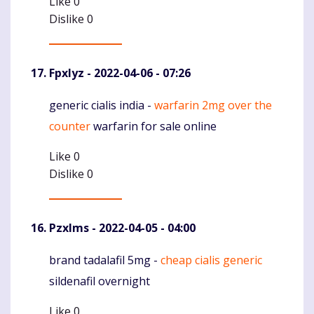
Like
0
Dislike
0
Fpxlyz
- 2022-04-06 - 07:26
generic cialis india -
warfarin 2mg over the
Komentaras
counter
warfarin for sale online
Like
0
Dislike
0
Pzxlms
- 2022-04-05 - 04:00
brand tadalafil 5mg -
cheap cialis generic
Komentaras
sildenafil overnight
Like
0