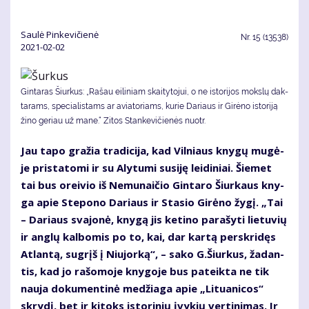
Saulė Pinkevičienė
Nr.
15 (13538)
2021-02-02
Gintaras Šiurkus: „Ra­šau ei­li­niam skai­ty­to­jui, o ne is­to­ri­jos moks­lų dak­
ta­rams, spe­cia­lis­tams ar avia­to­riams, ku­rie Da­riaus ir Gi­rė­no is­to­ri­ją
ži­no ge­riau už ma­ne.“ Zitos Stankevičienės nuotr.
Jau ta­po gra­žia tra­di­ci­ja, kad Vil­niaus kny­gų mu­gė­
je pri­sta­to­mi ir su Aly­tu­mi su­si­ję lei­di­niai. Šie­met
tai bus orei­vio iš Ne­mu­nai­čio Gin­ta­ro Šiur­kaus kny­
ga apie Ste­po­no Da­riaus ir Sta­sio Gi­rė­no žy­gį. „Tai
– Da­riaus sva­jo­nė, kny­gą jis ke­ti­no pa­ra­šy­ti lie­tu­vių
ir an­glų kal­bo­mis po to, kai, dar kar­tą per­skri­dęs
At­lan­tą, su­grįš į Niu­jor­ką“, – sa­ko G.Šiur­kus, ža­dan­
tis, kad jo ra­šo­mo­je kny­go­je bus pa­teik­ta ne tik
nau­ja do­ku­men­ti­nė me­džia­ga apie „Li­tu­a­ni­cos“
skry­dį, bet ir ki­toks is­to­ri­nių įvy­kių ver­ti­ni­mas. Ir