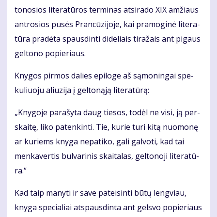
to­no­sios li­te­ra­tū­ros ter­mi­nas at­si­ra­do XIX am­žiaus
ant­ro­sios pu­sės Pran­cū­zi­jo­je, kai pra­mo­gi­nė li­te­ra­
tū­ra pra­dė­ta spaus­din­ti di­de­liais ti­ra­žais ant pi­gaus
gel­to­no po­pie­riaus.
Kny­gos pir­mos da­lies epi­lo­ge aš są­mo­nin­gai spe­
ku­liuo­ju aliu­zi­ja į gel­to­ną­ją li­te­ra­tū­rą:
„Kny­go­je pa­ra­šy­ta daug tie­sos, to­dėl ne vi­si, ją per­
skai­tę, li­ko pa­ten­kin­ti. Tie, ku­rie tu­ri ki­tą nuo­mo­nę
ar ku­riems kny­ga ne­pa­ti­ko, ga­li gal­vo­ti, kad tai
men­ka­ver­tis bul­va­ri­nis skai­ta­las, gel­to­no­ji li­te­ra­tū­
ra.“
Kad taip ma­ny­ti ir sa­ve pa­tei­sin­ti bū­tų leng­viau,
kny­ga spe­cia­liai at­spaus­din­ta ant gels­vo po­pie­riaus