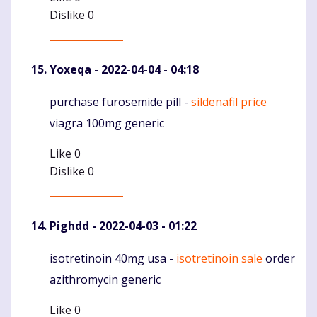
Dislike
0
Yoxeqa
- 2022-04-04 - 04:18
purchase furosemide pill -
sildenafil price
Komentaras
viagra 100mg generic
Like
0
Dislike
0
Pighdd
- 2022-04-03 - 01:22
isotretinoin 40mg usa -
isotretinoin sale
order
Komentaras
azithromycin generic
Like
0