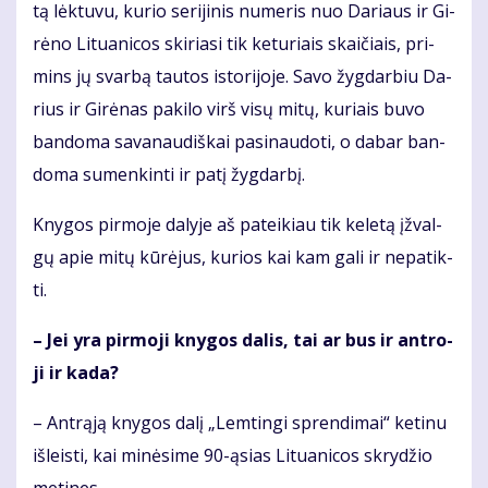
tą lėk­tu­vu, ku­rio se­ri­ji­nis nu­me­ris nuo Da­riaus ir Gi­
rė­no Li­tu­a­ni­cos ski­ria­si tik ke­tu­riais skai­čiais, pri­
mins jų svar­bą tau­tos is­to­ri­jo­je. Sa­vo žyg­dar­biu Da­
rius ir Gi­rė­nas pa­ki­lo virš vi­sų mi­tų, ku­riais bu­vo
ban­do­ma sa­va­nau­diš­kai pa­si­nau­do­ti, o da­bar ban­
do­ma su­men­kin­ti ir pa­tį žyg­dar­bį.
Kny­gos pir­mo­je da­ly­je aš pa­tei­kiau tik ke­le­tą įžval­
gų apie mi­tų kū­rė­jus, ku­rios kai kam ga­li ir ne­pa­tik­
ti.
– Jei yra pir­mo­ji kny­gos da­lis, tai ar bus ir ant­ro­
ji ir ka­da?
– Ant­rą­ją kny­gos da­lį „Lem­tin­gi spren­di­mai“ ke­ti­nu
iš­leis­ti, kai mi­nė­si­me 90-ąsias Li­tu­a­ni­cos skry­džio