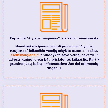
Popierinė "Alytaus naujienos" laikraščio prenumerata
Norėdami užsiprenumeruoti popierinę "Alytaus
naujienos" laikraščio versiją rašykite mums el. paštu:
skelbimai@ana.lt
ir nurodykite savo vardą, pavardę ir
adresą, kuriuo turėtų būti pristatomas laikraštis. Kai tik
gausime jūsų laišką, informuosime Jus dėl tolimesnių
žingsnių.