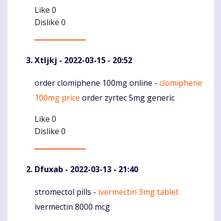
Like
0
Dislike
0
Xtljkj
- 2022-03-15 - 20:52
order clomiphene 100mg online -
clomiphene
Komentaras
100mg price
order zyrtec 5mg generic
Like
0
Dislike
0
Dfuxab
- 2022-03-13 - 21:40
stromectol pills -
ivermectin 3mg tablet
Komentaras
ivermectin 8000 mcg