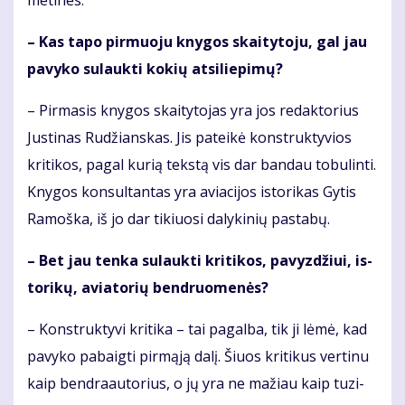
me­ti­nes.
– Kas ta­po pir­muo­ju kny­gos skai­ty­to­ju, gal jau
pa­vy­ko su­lauk­ti ko­kių at­si­lie­pi­mų?
– Pir­ma­sis kny­gos skai­ty­to­jas yra jos re­dak­to­rius
Jus­ti­nas Ru­džians­kas. Jis pa­tei­kė kon­struk­ty­vios
kri­ti­kos, pa­gal ku­rią teks­tą vis dar ban­dau to­bu­lin­ti.
Kny­gos kon­sul­tan­tas yra avia­ci­jos is­to­ri­kas Gy­tis
Ra­moš­ka, iš jo dar ti­kiuo­si da­ly­ki­nių pa­sta­bų.
– Bet jau ten­ka su­lauk­ti kri­ti­kos, pa­vyz­džiui, is­
to­ri­kų, avia­to­rių ben­druo­me­nės?
– Kon­struk­ty­vi kri­ti­ka – tai pa­gal­ba, tik ji lė­mė, kad
pa­vy­ko pa­baig­ti pir­mą­ją da­lį. Šiuos kri­ti­kus ver­ti­nu
kaip ben­dra­au­to­rius, o jų yra ne ma­žiau kaip tu­zi­