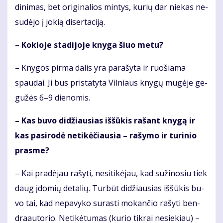
di­ni­mas, bet ori­gi­na­lios min­tys, ku­rių dar nie­kas ne­
su­dė­jo į jo­kią di­ser­ta­ci­ją.
– Ko­kio­je sta­di­jo­je kny­ga šiuo me­tu?
– Kny­gos pir­ma da­lis yra pa­ra­šy­ta ir ruo­šia­ma
spau­dai. Ji bus pri­sta­ty­ta Vil­niaus kny­gų mu­gė­je ge­
gu­žės 6–9 die­no­mis.
– Kas bu­vo di­džiau­sias iš­šū­kis ra­šant kny­gą ir
kas pa­si­ro­dė ne­ti­kė­čiau­sia – ra­šy­mo ir tu­ri­nio
pras­me?
– Kai pra­dė­jau ra­šy­ti, ne­si­ti­kė­jau, kad su­ži­no­siu tiek
daug įdo­mių de­ta­lių. Tur­būt di­džiau­sias iš­šū­kis bu­
vo tai, kad ne­pa­vy­ko su­ras­ti mo­kan­čio ra­šy­ti ben­
dra­au­to­rio. Ne­ti­kė­tu­mas (ku­rio tik­rai ne­sie­kiau) –