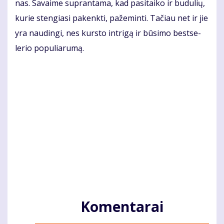
nas. Sa­vai­me su­pran­ta­ma, kad pa­si­tai­ko ir bu­du­lių,
ku­rie sten­gia­si pa­kenk­ti, pa­že­min­ti. Ta­čiau net ir jie
yra nau­din­gi, nes kurs­to in­tri­gą ir bū­si­mo best­se­
lerio po­pu­lia­ru­mą.
Komentarai