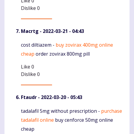
Like
0
Dislike
0
Macrtg
- 2022-03-21 - 04:43
cost diltiazem -
buy zovirax 400mg online
Komentaras
cheap
order zovirax 800mg pill
Like
0
Dislike
0
Ftaudr
- 2022-03-20 - 05:43
tadalafil 5mg without prescription -
purchase
Komentaras
tadalafil online
buy cenforce 50mg online
cheap