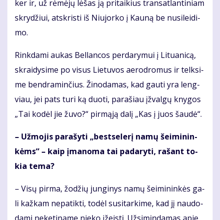
ker ir, už rė­mė­jų lė­šas ją pri­tai­kius trans­at­lan­ti­niam
skry­džiui, at­skris­ti iš Niu­jor­ko į Kau­ną be nu­si­lei­di­
mo.
Rink­da­mi au­kas Bel­lan­cos per­da­ry­mui į Li­tu­a­ni­cą,
skrai­dy­si­me po vi­sus Lie­tu­vos ae­ro­dro­mus ir telk­si­
me ben­dra­min­čius. Ži­no­da­mas, kad gau­ti yra leng­
viau, jei pats tu­ri ką duo­ti, pa­ra­šiau įžval­gų kny­gos
„Tai ko­dėl jie žu­vo?“ pir­mą­ją da­lį „Kas į juos šau­dė“.
– Už­mo­jis pa­ra­šy­ti „best­se­lerį na­mų šei­mi­nin­
kėms“ – kaip įma­no­ma tai pa­da­ry­ti, ra­šant to­
kia te­ma?
– Vi­sų pir­ma, žo­džių jun­gi­nys na­mų šei­mi­nin­kės ga­
li kaž­kam ne­pa­tik­ti, to­dėl su­si­tar­ki­me, kad jį nau­do­
da­mi ne­ke­ti­na­me nie­ko įžeis­ti. Už­si­min­da­mas apie