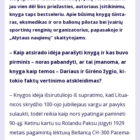
jau vien dėl šios prie­žas­ties, au­to­riaus įsi­ti­ki­ni­mu,
kny­ga taps best­se­leriu. Apie bū­si­mą kny­gą Gin­ta­
ras, eks­me­di­kas ir oro ba­lio­nų pi­lo­tas bei įvai­rių
spor­ti­nių ren­gi­nių or­ga­ni­za­to­rius, pa­pa­sa­ko­jo ir
„Aly­taus nau­jie­nų“ skai­ty­to­jams.
– Kaip at­si­ra­do idė­ja pa­ra­šy­ti kny­gą ir kas bu­vo
pir­mi­nis – no­ras pa­ban­dy­ti, ar tai įma­no­ma, ar
kny­ga kaip te­mos – Da­riaus ir Gi­rė­no žy­gio, ki­
to­kio fak­tų ver­ti­ni­mo at­sklei­di­mas?
– Kny­gos idė­ja iš­si­ru­tu­lio­jo iš su­pra­ti­mo, kad Li­tu­a­
ni­cos skry­džio 100-ojo ju­bi­lie­jaus var­gu ar pa­vyks
su­lauk­ti, to­dėl rei­kia kaip nors ypa­tin­gai pa­mi­nė­ti
90-ąjį. Ke­ti­nu kar­tu su Ro­lan­du Pa­ksu įsi­gy­ti 1929
me­tais pa­ga­min­tą lėk­tu­vą Bel­lan­cą CH-300 Pa­ce­ma­