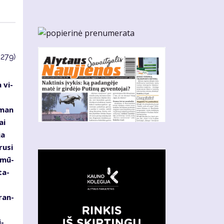
3279)
 vi­
s
s man
ai
ja
ru­si
d mū­
ta­
­ran­
i­