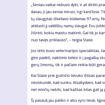
„Se­niau vai­kai ne­bu­vo dy­ki, ir aš dirb­ti pr
da­vau. Ji jau se­niai mi­ru­si, ir­gi kan­čio­se.
tų slau­gy­tas iš­ke­lia­vo bū­da­mas 97-erių. N
ati­duo­ti jį val­diš­kų na­mų slau­gai. Esu įsi­ti
žiū­rė­ti, ko­kiu mais­tu mai­tin­ti. Gal tik jo ka
nuo ta­vęs pri­klau­so“, – tei­gia Sta­sė.
Jos tė­tis bu­vo ve­te­ri­na­ri­jos spe­cia­lis­ta
gė­si pa­dė­ti, nak­ti­mis kė­lė­si ir į pa­gal­bą 
ge­rų žmo­nių, tik ir pa­čiam rei­kia bū­ti ge­ram
Kai Sta­sė prie gu­lin­čio tė­vu­ko iš­ti­sas pa
ne­si­skun­dė, kad sun­ku. At­sa­ky­da­vo, kad su
net min­čių ne­ki­lo, kad kaž­kas ki­tas ga­li ją p
Šį pa­sau­lį jau pa­li­ko ir abu vy­ro tė­vai, li­gos