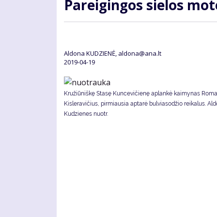
Pa­rei­gin­gos sie­los mo­
Aldona KUDZIENĖ, aldona@ana.lt
2019-04-19
Kružiūniškę Stasę Kuncevičienę aplankė kaimynas Rom
Kisleravičius, pirmiausia aptarė bulviasodžio reikalus. Al
Kudzienes nuotr.