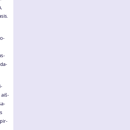
u,
­sis.
so­
us­
ū­da­
i­
 aiš­
sa­
es
 pir­