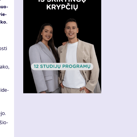
­muo­
vie­
­ko.
s­ti
a­ko,
i­de­
­jo.
­šio­