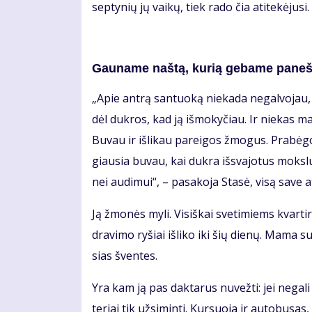
sep­ty­nių jų vai­kų, tiek ra­do čia ati­te­kė­ju­s
Gau­na­me naš­tą, ku­rią ge­ba­me pa­neš­
„Apie an­trą san­tuo­ką nie­ka­da ne­gal­vo­jau, 
dėl duk­ros, kad ją iš­mo­ky­čiau. Ir nie­kas man
Bu­vau ir iš­li­kau pa­rei­gos žmo­gus. Pra­bė
giau­sia bu­vau, kai duk­ra iš­sva­jo­tus moks­l
nei au­di­mui“, – pa­sa­ko­ja Sta­sė, vi­są sa­ve at
Ją žmo­nės my­li. Vi­siš­kai sve­ti­miems kvar­t
dra­vi­mo ry­šiai iš­li­ko iki šių die­nų. Ma­ma 
sias šven­tes.
Yra kam ją pas dak­ta­rus nu­vež­ti: jei ne­ga­l
te­riai tik už­si­min­ti. Kur­suo­ja ir au­to­bu­sa