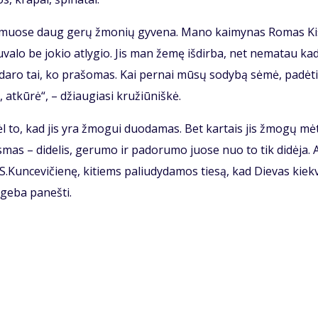
kai­muo­se daug ge­rų žmo­nių gy­ve­na. Ma­no kai­my­nas Ro­mas Kis
­va­lo be jo­kio at­ly­gio. Jis man že­mę iš­dir­ba, net ne­ma­tau ka­
­da­ro tai, ko pra­šo­mas. Kai per­nai mū­sų so­dy­bą sė­mė, pa­dė­t
 at­kū­rė“, – džiau­gia­si kru­žiū­niš­kė.
l to, kad jis yra žmo­gui duo­da­mas. Bet kar­tais jis žmo­gų mė­
s­mas – di­de­lis, ge­ru­mo ir pa­do­ru­mo juo­se nuo to tik di­dė­ja. A
 S.Kun­ce­vi­čie­nę, ki­tiems pa­liu­dy­da­mos tie­są, kad Die­vas kiek­
ge­ba pa­neš­ti.