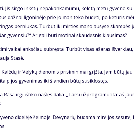
ti. Jis sir­go inks­tų ne­pa­kan­ka­mu­mu, ke­le­tą me­tų gy­ve­no su
­tus daž­nai li­go­ni­nė­je prie jo man te­ko bu­dė­ti, po ke­tu­ris mė
tin­gas ber­niu­kas. Tur­būt iki mir­ties ma­no au­sy­se skam­bės j
ar gy­ven­siu?“ Ar ga­li bū­ti mo­ti­nai skau­des­nis klau­si­mas?
ti­mi vai­kai anks­čiau su­bręs­ta. Tur­būt vi­sas aša­ras iš­ver­kiau,
au­ja Sta­sė.
 Ka­lė­dų ir Ve­ly­kų die­no­mis pri­si­mi­ni­mai grįž­ta. Jam bū­tų jau
taip jos gy­ve­ni­mas iki šian­dien bū­tų su­si­klos­tęs.
 Ra­są ir­gi iš­ti­ko naš­lės da­lia. „Tar­si už­prog­ra­muo­ta: aš jau­
s.
y­ve­no di­de­lė­je šei­mo­je. De­vy­ne­rių bū­da­ma mi­rė jos se­su­tė, l
os.