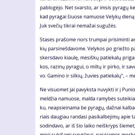
pa­blo­gė­jo. Net svars­to, ar im­sis py­ra­gų ke­
kad py­ra­gai šiuo­se na­muo­se Ve­ly­kų die­ną
Juk sve­čių tik­rai ne­ma­žai su­gu­žės.
Sta­sės pra­šo­me nors trum­pai pri­si­min­ti an
kių par­si­neš­da­vo­me. Ve­ly­kos po griež­to p
skers­da­vo kiau­lę, mė­siš­kų pa­tie­ka­lų pri­ga­
kos, ra­zi­nų py­ra­gui, o mil­tų ir pir­ko, ir sa
vo. Ga­mi­no ir sil­kių, žu­vies pa­tie­ka­lų“, – m
Ne vi­suo­met jai pa­vyks­ta nu­vyk­ti ir į Pu­n
mel­džia na­muo­se, mal­da ra­my­bės su­tei­kia. D
ku, neap­si­ei­na­ma be py­ra­gų, daž­nai kal­b
riais dau­giau ran­da­si pa­si­kal­bė­ji­mų apie ta
so­din­da­vo, ar iš šio lai­ko ne­iš­kryps šie­m
mie­ji su­ki­ša­mi svo­gū­nai, pa­sė­ja­mos mor­ko