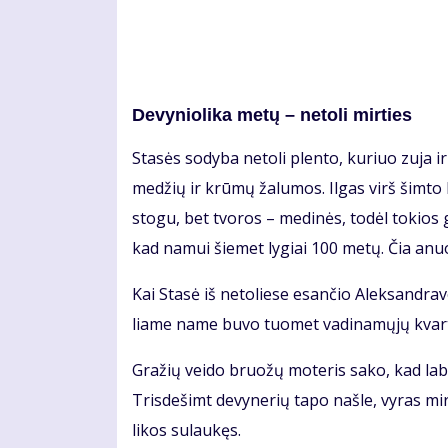
De­vy­nio­li­ka me­tų – ne­to­li mir­ties
Sta­sės so­dy­ba ne­to­li plen­to, ku­riuo zu­ja ir
me­džių ir krū­mų ža­lu­mos. Il­gas virš šim­to k
sto­gu, bet tvo­ros – me­di­nės, to­dėl to­kios
kad na­mui šie­met ly­giai 100 me­tų. Čia anu
Kai Sta­sė iš ne­to­lie­se esan­čio Alek­san­dra­v
lia­me na­me bu­vo tuo­met va­di­na­mų­jų kvar­t
Gra­žių vei­do bruo­žų mo­te­ris sa­ko, kad la­bai
Tris­de­šimt de­vy­ne­rių ta­po naš­le, vy­ras mi
li­kos su­lau­kęs.