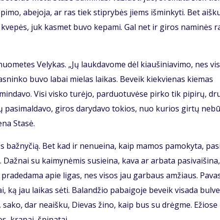
pi­mo, abe­jo­ja, ar ras tiek stip­ry­bės jiems iš­min­ky­ti. Bet aiš­k
 kve­pės, juk kas­met bu­vo ke­pa­mi. Gal net ir gi­ros na­mi­nės ra
uo­me­tes Ve­ly­kas. „Jų lauk­da­vo­me dėl kiau­ši­nia­vi­mo, nes vi­
as­nin­ko bu­vo la­bai mie­las lai­kas. Be­veik kiek­vie­nas kie­mas
min­da­vo. Vi­si vis­ko tu­rė­jo, par­duo­tu­vė­se pir­ko tik pi­pi­rų, dr
­vų pa­si­mal­da­vo, gi­ros da­ry­da­vo to­kios, nuo ku­rios gir­tų ne­b
e­na Sta­sė.
ios baž­ny­čią. Bet kad ir ne­nu­ei­na, kaip ma­mos pa­mo­ky­ta, pa­s
až­nai su kai­my­nė­mis su­si­ei­na, ka­va ar ar­ba­ta pa­si­vai­ši­na,
a pra­de­da­ma apie li­gas, nes vi­sos jau gar­baus am­žiaus. Pa­va­
i, ką jau lai­kas sė­ti. Ba­lan­džio pa­bai­go­je be­veik vi­sa­da bul­v
et, sa­ko, dar ne­aiš­ku, Die­vas ži­no, kaip bus su drėg­me. Ežio­se
s, kra­pai, špi­na­tai.