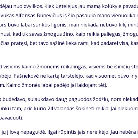
a­dė­jau nuo dvy­li­kos. Kiek ūg­te­lė­jus jau ma­mą ko­lū­ky­je pa­va­
 Tė­vu­kas Al­fon­sas Bu­ne­vi­čius iš šio pa­sau­lio ma­no vie­nuo­li­ka
ors bu­vo la­bai sun­kus li­go­nis, man nie­ka­da ne­bu­vo ki­lę min­
­ki­nu­si, kad tik sa­vas žmo­gus ži­no, kaip rei­kia pa­lie­gu­sį žmo­g
n­čias pra­tę­si, bet ta­vo są­ži­nė lie­ka ra­mi, kad pa­da­rei vi­sa, ka
s, tad vi­siems kai­mo žmo­nėms rei­ka­lin­gas, vi­siems be iš­im­čių st
sku­bė­jo. Pa­šne­ko­vė ne kar­tą tars­te­lė­jo, kad vi­suo­met bu­vo ir 
. Kai­mo žmo­nės la­bai pa­dė­jo jai lai­do­jant tė­tį.
­ras bu­dė­da­vo, su­lauk­da­vo daug pa­guo­dos žo­džių, nors nie­ka­
n­ku tam, prie ku­rio 24 va­lan­das šo­ki­nė­ti rei­kia. Jai nie­kuo­
a­va­duo­ti.
 jų į lo­vą ne­pa­gul­dė, il­gai rū­pin­tis jais ne­rei­kė­jo. Jau ne­bė­ra 