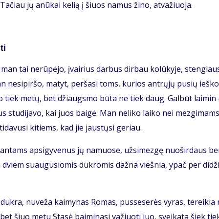
i. Ta­čiau jų anū­kai ke­lią į šiuos na­mus ži­no, at­va­žiuo­ja.
ti
man tai ne­rū­pė­jo, įvai­rius dar­bus dir­bau ko­lū­ky­je, sten­giau­
 ne­si­pir­šo, ma­tyt, per­ša­si toms, ku­rios ant­rų­jų pu­sių ieš­ko
­go tiek me­tų, bet džiaugs­mo bū­ta ne tiek daug. Gal­būt lai­min­
us stu­di­ja­vo, kai juos bai­gė. Man ne­li­ko lai­ko nei mez­gi­mams
i­da­vu­si ki­tiems, kad jie jaus­tų­si ge­riau.
i­ran­tams ap­si­gy­ve­nus jų na­muo­se, už­si­mez­gę nuo­šir­daus b
su dviem su­au­gu­sio­mis duk­ro­mis daž­na vieš­nia, ypač per di­dži
i duk­ra, nu­ve­ža kai­my­nas Ro­mas, pus­se­se­rės vy­ras, te­rei­ki
s, bet šiuo me­tu Sta­sė bai­mi­na­si va­žiuo­ti juo, svei­ka­ta šiek tie