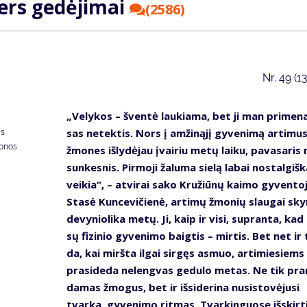
ters ge­dė­ji­mai
(2586)
Nr.
49 (1
„Ve­ly­kos – šven­tė lau­kia­ma, bet ji man pri­me­na
sas ne­tek­tis. Nors į am­ži­ną­jį gy­ve­ni­mą ar­ti­mu
as
donos
žmo­nes iš­ly­dė­jau įvai­riu me­tų lai­ku, pa­va­sa­ri
sun­kes­nis. Pir­mo­ji ža­lu­ma sie­lą la­bai nos­tal­giš­k
vei­kia“, – at­vi­rai sa­ko Kru­žiū­nų kai­mo gy­ven­to­
Sta­sė Kun­ce­vi­čie­nė, ar­ti­mų žmo­nių slau­gai sky­
de­vy­nio­li­ka me­tų. Ji, kaip ir vi­si, su­pran­ta, ka
sų fi­zi­nio gy­ve­ni­mo baig­tis – mir­tis. Bet net ir 
da, kai mirš­ta il­gai sir­gęs as­muo, ar­ti­mie­siems
pra­si­de­da ne­leng­vas ge­du­lo me­tas. Ne tik pra
da­mas žmo­gus, bet ir iš­si­de­ri­na nu­si­sto­vė­ju­si
tvar­ka, gy­ve­ni­mo rit­mas. Tvar­kin­guo­se iš­skir­t