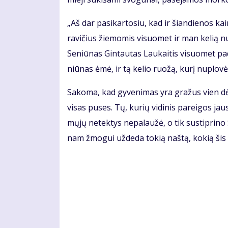
„Aš dar pa­si­kar­to­siu, kad ir šian­die­nos 
ra­vi­čius žie­mo­mis vi­suo­met ir man ke­lią nu
Se­niū­nas Gin­tau­tas Lau­kai­tis vi­suo­met pa
niū­nas ėmė, ir tą ke­lio ruo­žą, ku­rį nu­plo­vė,
Sa­ko­ma, kad gy­ve­ni­mas yra gra­žus vien dė
vi­sas pu­ses. Tų, ku­rių vi­di­nis pa­rei­gos jau
mų­jų ne­tek­tys ne­pa­lau­žė, o tik su­stip­ri­no
nam žmo­gui už­de­da to­kią naš­tą, ko­kią šis 