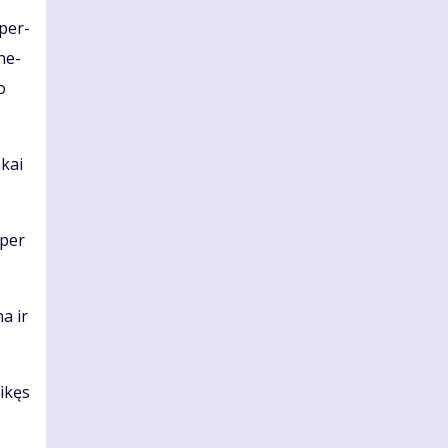
 per­
­ne­
o
 kai
 per
na ir
i­kęs