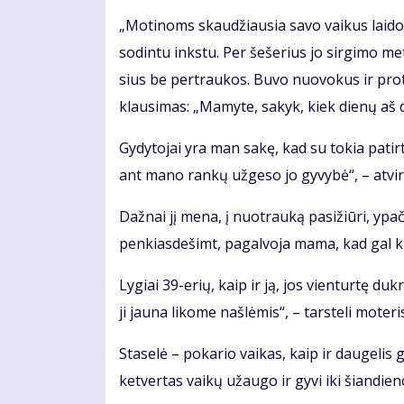
„Mo­ti­noms skau­džiau­sia sa­vo vai­kus lai­do­
so­din­tu inks­tu. Per še­še­rius jo sir­gi­mo me
sius be per­trau­kos. Bu­vo nuo­vo­kus ir pro­
klau­si­mas: „Ma­my­te, sa­kyk, kiek die­nų aš d
Gy­dy­to­jai yra man sa­kę, kad su to­kia pa­tir­
ant ma­no ran­kų už­ge­so jo gy­vy­bė“, – at­vi­r
Daž­nai jį me­na, į nuo­trau­ką pa­si­žiū­ri, ypač
pen­kias­de­šimt, pa­gal­vo­ja ma­ma, kad gal ki­
Ly­giai 39-erių, kaip ir ją, jos vien­tur­tę duk­rą
ji jau­na li­ko­me naš­lė­mis“, – tars­te­li mo­te­ri
Sta­se­lė – po­ka­rio vai­kas, kaip ir dau­ge­lis g
ket­ver­tas vai­kų už­au­go ir gy­vi iki šian­die­n