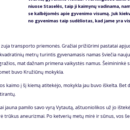
niuo­se Sta­se­lės, taip ji kai­my­nų va­di­na­ma, na
se kal­bė­jo­mės apie gy­ve­ni­mo vi­su­mą. Juk kiek­
no gy­ve­ni­mas taip su­dė­lio­tas, kad ja­me yra vis
 zu­ja trans­por­to prie­mo­nės. Gra­žiai pri­žiū­ri­mi pa­sta­tai ap­juo
vad­ra­ti­nių met­rų tu­rin­tis gy­ve­na­ma­sis na­mas švie­čia nau­ju
 gra­žios, mat daž­nam pri­me­na vai­kys­tės na­mus. Šei­mi­nin­kė s
o­met bu­vo Kru­žiū­nų mo­kyk­la.
os kai­mo į šį kie­mą ati­te­kė­jo, mo­kyk­la jau bu­vo iš­kel­ta. Bet d
i­ran­tų.
 jau­na pa­mi­lo sa­vo vy­rą Vy­tau­tą, aš­tuo­nio­li­kos už jo iš­te­kė
­rė trū­kus aneu­riz­mai. Po ket­ve­rių me­tų mi­rė ir sū­nus, vos še