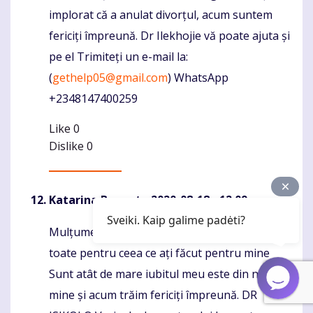
implorat că a anulat divorțul, acum suntem
fericiți împreună. Dr Ilekhojie vă poate ajuta și
pe el Trimiteți un e-mail la:
(
gethelp05@gmail.com
) WhatsApp
+2348147400259
Like
0
Dislike
0
Katarina Bennet
- 2020-08-18 - 12:09
Sveiki. Kaip galime padėti?
Mulțumesc DR ISIKOLO cel mai mare dintre
Komentaras
toate pentru ceea ce ați făcut pentru mine
Sunt atât de mare iubitul meu este din nou la
mine și acum trăim fericiți împreună. DR