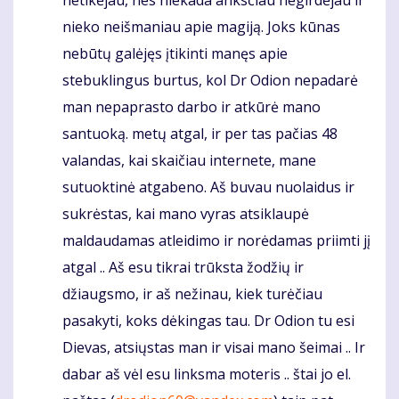
netikėjau, nes niekada anksčiau negirdėjau ir
nieko neišmaniau apie magiją. Joks kūnas
nebūtų galėjęs įtikinti manęs apie
stebuklingus burtus, kol Dr Odion nepadarė
man nepaprasto darbo ir atkūrė mano
santuoką. metų atgal, ir per tas pačias 48
valandas, kai skaičiau internete, mane
sutuoktinė atgabeno. Aš buvau nuolaidus ir
sukrėstas, kai mano vyras atsiklaupė
maldaudamas atleidimo ir norėdamas priimti jį
atgal .. Aš esu tikrai trūksta žodžių ir
džiaugsmo, ir aš nežinau, kiek turėčiau
pasakyti, koks dėkingas tau. Dr Odion tu esi
Dievas, atsiųstas man ir visai mano šeimai .. Ir
dabar aš vėl esu linksma moteris .. štai jo el.