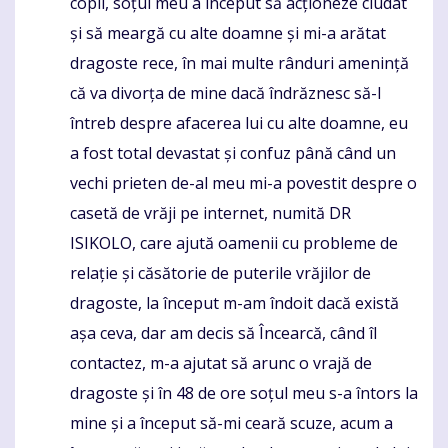
copii, soțul meu a început să acționeze ciudat
și să meargă cu alte doamne și mi-a arătat
dragoste rece, în mai multe rânduri amenință
că va divorța de mine dacă îndrăznesc să-l
întreb despre afacerea lui cu alte doamne, eu
a fost total devastat și confuz până când un
vechi prieten de-al meu mi-a povestit despre o
casetă de vrăji pe internet, numită DR
ISIKOLO, care ajută oamenii cu probleme de
relație și căsătorie de puterile vrăjilor de
dragoste, la început m-am îndoit dacă există
așa ceva, dar am decis să Încearcă, când îl
contactez, m-a ajutat să arunc o vrajă de
dragoste și în 48 de ore soțul meu s-a întors la
mine și a început să-mi ceară scuze, acum a