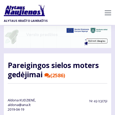
Pereiti
į
pagrindinį
ALYTAUS KRAŠTO LAIKRAŠTIS
turinį
Pa­rei­gin­gos sie­los mo­ters
ge­dė­ji­mai
(2586)
Aldona KUDZIENĖ,
Nr.
49 (13279)
aldona@ana.lt
2019-04-19