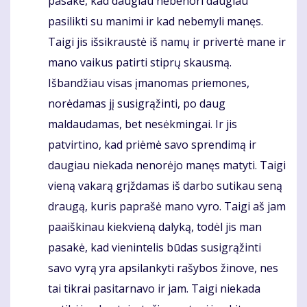
pasakė, kad daugiau nebenori daugiau
pasilikti su manimi ir kad nebemyli manęs.
Taigi jis išsikraustė iš namų ir privertė mane ir
mano vaikus patirti stiprų skausmą.
Išbandžiau visas įmanomas priemones,
norėdamas jį susigrąžinti, po daug
maldaudamas, bet nesėkmingai. Ir jis
patvirtino, kad priėmė savo sprendimą ir
daugiau niekada nenorėjo manęs matyti. Taigi
vieną vakarą grįždamas iš darbo sutikau seną
draugą, kuris paprašė mano vyro. Taigi aš jam
paaiškinau kiekvieną dalyką, todėl jis man
pasakė, kad vienintelis būdas susigrąžinti
savo vyrą yra apsilankyti rašybos žinove, nes
tai tikrai pasitarnavo ir jam. Taigi niekada