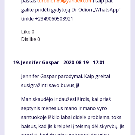
paštas (
drodion60@yandex.com
) taip pat
galite pridėti gydytoją Dr Odion „WhatsApp“
tinkle +2349060503921
Like
0
Dislike
0
Jennifer Gaspar
- 2020-08-19 - 17:01
Jennifer Gaspar parodymai. Kaip greitai
Komentaras
susigrąžinti savo buvusįjį!
Man skaudėjo ir daužėsi širdis, kai prieš
septynis mėnesius mano ir mano vyro
santuokoje iškilo labai didelė problema. toks
baisus, kad jis kreipėsi į teismą dėl skyrybų. jis