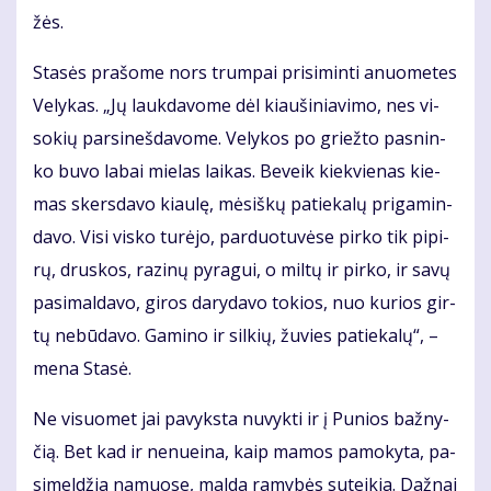
žės.
Sta­sės pra­šo­me nors trum­pai pri­si­min­ti anuo­me­tes
Ve­ly­kas. „Jų lauk­da­vo­me dėl kiau­ši­nia­vi­mo, nes vi­
so­kių par­si­neš­da­vo­me. Ve­ly­kos po griež­to pas­nin­
ko bu­vo la­bai mie­las lai­kas. Be­veik kiek­vie­nas kie­
mas skers­da­vo kiau­lę, mė­siš­kų pa­tie­ka­lų pri­ga­min­
da­vo. Vi­si vis­ko tu­rė­jo, par­duo­tu­vė­se pir­ko tik pi­pi­
rų, drus­kos, ra­zi­nų py­ra­gui, o mil­tų ir pir­ko, ir sa­vų
pa­si­mal­da­vo, gi­ros da­ry­da­vo to­kios, nuo ku­rios gir­
tų ne­bū­da­vo. Ga­mi­no ir sil­kių, žu­vies pa­tie­ka­lų“, –
me­na Sta­sė.
Ne vi­suo­met jai pa­vyks­ta nu­vyk­ti ir į Pu­nios baž­ny­
čią. Bet kad ir ne­nu­ei­na, kaip ma­mos pa­mo­ky­ta, pa­
si­mel­džia na­muo­se, mal­da ra­my­bės su­tei­kia. Daž­nai