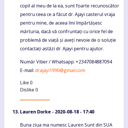
copil al meu de la ea, sunt foarte recunoscător
pentru ceea ce a făcut dr. Ajayi casterul vraja
pentru mine, de aceea îmi împărtășesc
mărturia, dacă vă confruntați cu orice fel de
problemă de viață și aveți nevoie de o soluție
contactați astăzi dr. Ajayi pentru ajutor.
Număr Viber / Whatsapp: +2347084887094
E-mail:
drajayi1990@gmail.com
Like
0
Dislike
0
Lauren Dorke
- 2020-08-18 - 17:40
Buna ziua ma numesc Lauren Sunt din SUA
Komentaras