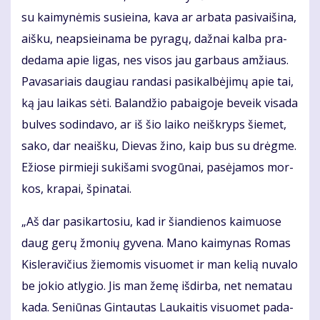
su kai­my­nė­mis su­si­ei­na, ka­va ar ar­ba­ta pa­si­vai­ši­na,
aiš­ku, neap­si­ei­na­ma be py­ra­gų, daž­nai kal­ba pra­
de­da­ma apie li­gas, nes vi­sos jau gar­baus am­žiaus.
Pa­va­sa­riais dau­giau ran­da­si pa­si­kal­bė­ji­mų apie tai,
ką jau lai­kas sė­ti. Ba­lan­džio pa­bai­go­je be­veik vi­sa­da
bul­ves so­din­da­vo, ar iš šio lai­ko ne­iš­kryps šie­met,
sa­ko, dar ne­aiš­ku, Die­vas ži­no, kaip bus su drėg­me.
Ežio­se pir­mie­ji su­ki­ša­mi svo­gū­nai, pa­sė­ja­mos mor­
kos, kra­pai, špi­na­tai.
„Aš dar pa­si­kar­to­siu, kad ir šian­die­nos kai­muo­se
daug ge­rų žmo­nių gy­ve­na. Ma­no kai­my­nas Ro­mas
Kis­le­ra­vi­čius žie­mo­mis vi­suo­met ir man ke­lią nu­va­lo
be jo­kio at­ly­gio. Jis man že­mę iš­dir­ba, net ne­ma­tau
ka­da. Se­niū­nas Gin­tau­tas Lau­kai­tis vi­suo­met pa­da­