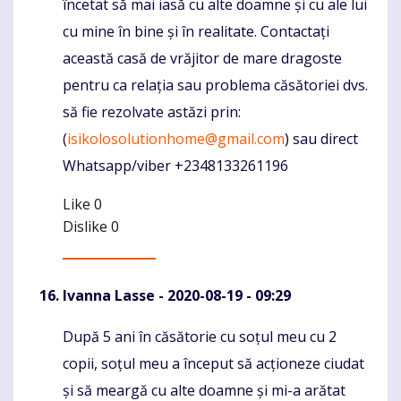
încetat să mai iasă cu alte doamne și cu ale lui
cu mine în bine și în realitate. Contactați
această casă de vrăjitor de mare dragoste
pentru ca relația sau problema căsătoriei dvs.
să fie rezolvate astăzi prin:
(
isikolosolutionhome@gmail.com
) sau direct
Whatsapp/viber +2348133261196
Like
0
Dislike
0
Ivanna Lasse
- 2020-08-19 - 09:29
După 5 ani în căsătorie cu soțul meu cu 2
Komentaras
copii, soțul meu a început să acționeze ciudat
și să meargă cu alte doamne și mi-a arătat