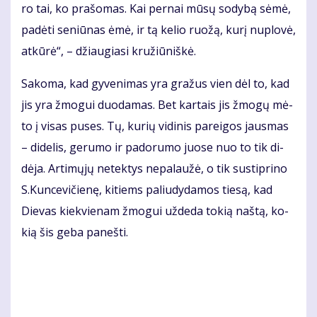
ro tai, ko pra­šo­mas. Kai per­nai mū­sų so­dy­bą sė­mė,
pa­dė­ti se­niū­nas ėmė, ir tą ke­lio ruo­žą, ku­rį nu­plo­vė,
at­kū­rė“, – džiau­gia­si kru­žiū­niš­kė.
Sa­ko­ma, kad gy­ve­ni­mas yra gra­žus vien dėl to, kad
jis yra žmo­gui duo­da­mas. Bet kar­tais jis žmo­gų mė­
to į vi­sas pu­ses. Tų, ku­rių vi­di­nis pa­rei­gos jaus­mas
– di­de­lis, ge­ru­mo ir pa­do­ru­mo juo­se nuo to tik di­
dė­ja. Ar­ti­mų­jų ne­tek­tys ne­pa­lau­žė, o tik su­stip­ri­no
S.Kun­ce­vi­čie­nę, ki­tiems pa­liu­dy­da­mos tie­są, kad
Die­vas kiek­vie­nam žmo­gui už­de­da to­kią naš­tą, ko­
kią šis ge­ba pa­neš­ti.