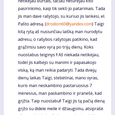
netikėjau burtais, tačiau neturėjau kito
pasirinkimo, kaip tik sekti jo patarimais. Tada
jis man davė rašytojo, su kuriuo jis lankėsi, el.
Pašto adresą. (
drodion60@yandex.com
) Taigi
kitą rytą aš nusiunčiau laišką man nurodytu
adresu, o rašybos rašytojas patikino, kad
grąžinsiu savo vyrą po trijų dienų. Koks
nuostabus teiginys !! Aš niekada netikėjau,
todėl jis kalbėjo su manimi ir papasakojo
viską, ką man reikia padaryti. Tada dviejų
dienų laikas Taigi, stebėtinai, mano vyras,
kuris man neskambino pastaruosius 7
mėnesius, man paskambino ir pranešė, kad
grįžta. Taip nuostabu!! Taigi jis tą pačią dieną
grįžo su didele meile ir džiaugsmu, atsiprašė