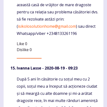
această casă de vrăjitor de mare dragoste
pentru ca relația sau problema căsătoriei dvs.
să fie rezolvate astăzi prin:
(
isikolosolutionhome@gmail.com
) sau direct
Whatsapp/viber +2348133261196
Like
0
Dislike
0
Ivanna Lasse
- 2020-08-19 - 09:23
După 5 ani în căsătorie cu soțul meu cu 2
Komentaras
copii, soțul meu a început să acționeze ciudat
și să meargă cu alte doamne și mi-a arătat
dragoste rece, în mai multe rânduri amenință