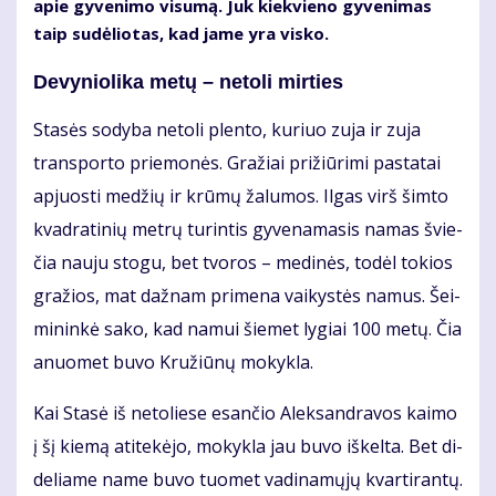
apie gy­ve­ni­mo vi­su­mą. Juk kiek­vie­no gy­ve­ni­mas
taip su­dė­lio­tas, kad ja­me yra vis­ko.
De­vy­nio­li­ka me­tų – ne­to­li mir­ties
Sta­sės so­dy­ba ne­to­li plen­to, ku­riuo zu­ja ir zu­ja
trans­por­to prie­mo­nės. Gra­žiai pri­žiū­ri­mi pa­sta­tai
ap­juos­ti me­džių ir krū­mų ža­lu­mos. Il­gas virš šim­to
kvad­ra­ti­nių met­rų tu­rin­tis gy­ve­na­ma­sis na­mas švie­
čia nau­ju sto­gu, bet tvo­ros – me­di­nės, to­dėl to­kios
gra­žios, mat daž­nam pri­me­na vai­kys­tės na­mus. Šei­
mi­nin­kė sa­ko, kad na­mui šie­met ly­giai 100 me­tų. Čia
anuo­met bu­vo Kru­žiū­nų mo­kyk­la.
Kai Sta­sė iš ne­to­lie­se esan­čio Alek­san­dra­vos kai­mo
į šį kie­mą ati­te­kė­jo, mo­kyk­la jau bu­vo iš­kel­ta. Bet di­
de­lia­me na­me bu­vo tuo­met va­di­na­mų­jų kvar­ti­ran­tų.