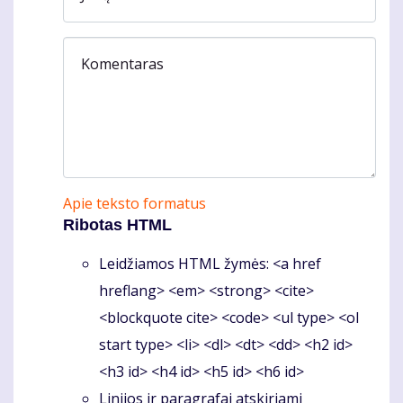
Komentaras
Apie teksto formatus
Ribotas HTML
Leidžiamos HTML žymės: <a href
hreflang> <em> <strong> <cite>
<blockquote cite> <code> <ul type> <ol
start type> <li> <dl> <dt> <dd> <h2 id>
<h3 id> <h4 id> <h5 id> <h6 id>
Linijos ir paragrafai atskiriami