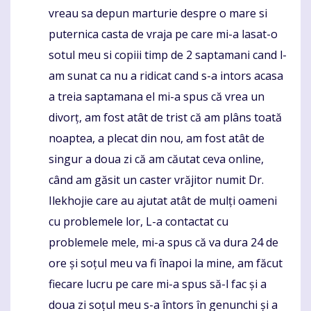
vreau sa depun marturie despre o mare si
puternica casta de vraja pe care mi-a lasat-o
sotul meu si copiii timp de 2 saptamani cand l-
am sunat ca nu a ridicat cand s-a intors acasa
a treia saptamana el mi-a spus că vrea un
divorț, am fost atât de trist că am plâns toată
noaptea, a plecat din nou, am fost atât de
singur a doua zi că am căutat ceva online,
când am găsit un caster vrăjitor numit Dr.
Ilekhojie care au ajutat atât de mulți oameni
cu problemele lor, L-a contactat cu
problemele mele, mi-a spus că va dura 24 de
ore și soțul meu va fi înapoi la mine, am făcut
fiecare lucru pe care mi-a spus să-l fac și a
doua zi soțul meu s-a întors în genunchi și a