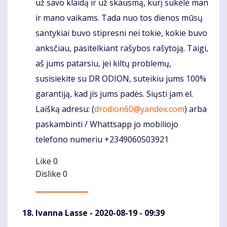
už savo klaidą ir už skausmą, kurį sukėlė man
ir mano vaikams. Tada nuo tos dienos mūsų
santykiai buvo stipresni nei tokie, kokie buvo
anksčiau, pasitelkiant rašybos rašytoją. Taigi,
aš jums patarsiu, jei kiltų problemų,
susisiekite su DR ODION, suteikiu jums 100%
garantiją, kad jis jums padės. Siųsti jam el.
Laišką adresu: (
drodion60@yandex.com
) arba
paskambinti / Whattsapp jo mobiliojo
telefono numeriu +2349060503921
Like
0
Dislike
0
Ivanna Lasse
- 2020-08-19 - 09:39