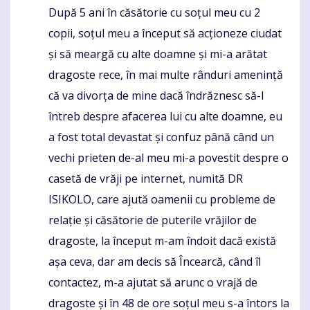
După 5 ani în căsătorie cu soțul meu cu 2
Komentaras
copii, soțul meu a început să acționeze ciudat
și să meargă cu alte doamne și mi-a arătat
dragoste rece, în mai multe rânduri amenință
că va divorța de mine dacă îndrăznesc să-l
întreb despre afacerea lui cu alte doamne, eu
a fost total devastat și confuz până când un
vechi prieten de-al meu mi-a povestit despre o
casetă de vrăji pe internet, numită DR
ISIKOLO, care ajută oamenii cu probleme de
relație și căsătorie de puterile vrăjilor de
dragoste, la început m-am îndoit dacă există
așa ceva, dar am decis să Încearcă, când îl
contactez, m-a ajutat să arunc o vrajă de
dragoste și în 48 de ore soțul meu s-a întors la