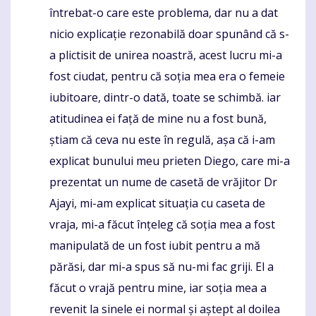
întrebat-o care este problema, dar nu a dat
nicio explicație rezonabilă doar spunând că s-
a plictisit de unirea noastră, acest lucru mi-a
fost ciudat, pentru că soția mea era o femeie
iubitoare, dintr-o dată, toate se schimbă. iar
atitudinea ei față de mine nu a fost bună,
știam că ceva nu este în regulă, așa că i-am
explicat bunului meu prieten Diego, care mi-a
prezentat un nume de casetă de vrăjitor Dr
Ajayi, mi-am explicat situația cu caseta de
vraja, mi-a făcut înțeleg că soția mea a fost
manipulată de un fost iubit pentru a mă
părăsi, dar mi-a spus să nu-mi fac griji. El a
făcut o vrajă pentru mine, iar soția mea a
revenit la sinele ei normal și aștept al doilea