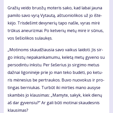
Gra­žių vei­do bruo­žų mo­te­ris sa­ko, kad la­bai jau­na
pa­mi­lo sa­vo vy­rą Vy­tau­tą, aš­tuo­nio­li­kos už jo iš­te­
kė­jo. Tris­de­šimt de­vy­ne­rių ta­po naš­le, vy­ras mi­rė
trū­kus aneu­riz­mai. Po ket­ve­rių me­tų mi­rė ir sū­nus,
vos še­šio­li­kos su­lau­kęs.
„Mo­ti­noms skau­džiau­sia sa­vo vai­kus lai­do­ti. Jis sir­
go inks­tų ne­pa­kan­ka­mu­mu, ke­le­tą me­tų gy­ve­no su
per­so­din­tu inks­tu. Per še­še­rius jo sir­gi­mo me­tus
daž­nai li­go­ni­nė­je prie jo man te­ko bu­dė­ti, po ke­tu­
ris mė­ne­sius be per­trau­kos. Bu­vo nuo­vo­kus ir pro­
tin­gas ber­niu­kas. Tur­būt iki mir­ties ma­no au­sy­se
skam­bės jo klau­si­mas: „Ma­my­te, sa­kyk, kiek die­nų
aš dar gy­ven­siu?“ Ar ga­li bū­ti mo­ti­nai skau­des­nis
klau­si­mas?