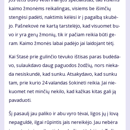
kai­mo žmo­nėms rei­ka­lin­gas, vi­siems be iš­im­čių
sten­gė­si pa­dė­ti, nak­ti­mis kė­lė­si ir į pa­gal­bą sku­bė­
jo. Pa­šne­ko­vė ne kar­tą tars­te­lė­jo, kad vi­suo­met bu­
vo ir yra ge­rų žmo­nių, tik ir pa­čiam rei­kia bū­ti ge­
ram. Kai­mo žmo­nės la­bai pa­dė­jo jai lai­do­jant tė­tį.
Kai Sta­sė prie gu­lin­čio tė­vu­ko iš­ti­sas pa­ras bu­dė­da­
vo, su­lauk­da­vo daug pa­guo­dos žo­džių, nors nie­ka­
da ne­si­skun­dė, kad sun­ku. At­sa­ky­da­vo, kad sun­ku
tam, prie ku­rio 24 va­lan­das šo­ki­nė­ti rei­kia. Jai nie­
kuo­met net min­čių ne­ki­lo, kad kaž­kas ki­tas ga­li ją
pa­va­duo­ti.
Šį pa­sau­lį jau pa­li­ko ir abu vy­ro tė­vai, li­gos jų į lo­vą
ne­pa­gul­dė, il­gai rū­pin­tis jais ne­rei­kė­jo. Jau ne­bė­ra