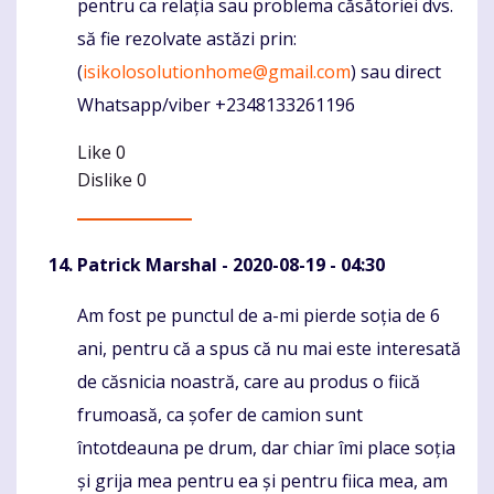
pentru ca relația sau problema căsătoriei dvs.
să fie rezolvate astăzi prin:
(
isikolosolutionhome@gmail.com
) sau direct
Whatsapp/viber +2348133261196
Like
0
Dislike
0
Patrick Marshal
- 2020-08-19 - 04:30
Am fost pe punctul de a-mi pierde soția de 6
Komentaras
ani, pentru că a spus că nu mai este interesată
de căsnicia noastră, care au produs o fiică
frumoasă, ca șofer de camion sunt
întotdeauna pe drum, dar chiar îmi place soția
și grija mea pentru ea și pentru fiica mea, am