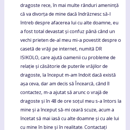
dragoste rece, în mai multe rânduri amenință
că va divorța de mine dacă îndrăznesc să-l
întreb despre afacerea lui cu alte doamne, eu
a fost total devastat și confuz până când un
vechi prieten de-al meu mi-a povestit despre o
casetă de vrăji pe internet, numită DR
ISIKOLO, care ajută oamenii cu probleme de
relație și căsătorie de puterile vrăjilor de
dragoste, la început m-am îndoit dacă există
așa ceva, dar am decis să Încearcă, când îl
contactez, m-a ajutat să arunc o vrajă de
dragoste și în 48 de ore soțul meu s-a întors la
mine și a început să-mi ceară scuze, acum a
încetat să mai iasă cu alte doamne și cu ale lui
cu mine în bine și în realitate. Contactați