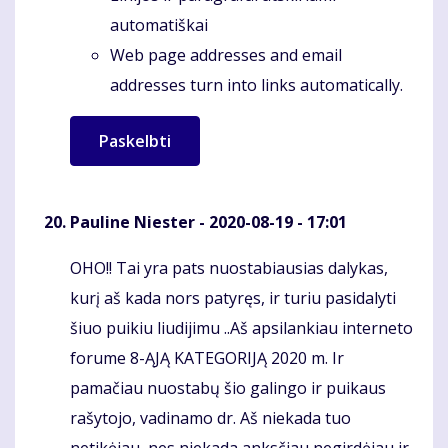
automatiškai
Web page addresses and email
addresses turn into links automatically.
Pauline Niester
- 2020-08-19 - 17:01
OHO!! Tai yra pats nuostabiausias dalykas,
Komentaras
kurį aš kada nors patyręs, ir turiu pasidalyti
šiuo puikiu liudijimu ..Aš apsilankiau interneto
forume 8-ĄJĄ KATEGORIJĄ 2020 m. Ir
pamačiau nuostabų šio galingo ir puikaus
rašytojo, vadinamo dr. Aš niekada tuo