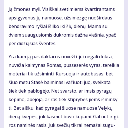
Ją žmo­nės my­li. Vi­siš­kai sve­ti­miems kvar­ti­ran­tams
ap­si­gy­ve­nus jų na­muo­se, už­si­mez­gę nuo­šir­daus
ben­dra­vi­mo ry­šiai iš­li­ko iki šių die­nų. Ma­ma su
dviem su­au­gu­sio­mis duk­ro­mis daž­na vieš­nia, ypač
per di­dži­ą­sias šven­tes.
Yra kam ją pas dak­ta­rus nu­vež­ti: jei ne­ga­li duk­ra,
nu­ve­ža kai­my­nas Ro­mas, pus­se­se­rės vy­ras, te­rei­kia
mo­te­riai tik už­si­min­ti. Kur­suo­ja ir au­to­bu­sas, bet
šiuo me­tu Sta­sė bai­mi­na­si va­žiuo­ti juo, svei­ka­ta
šiek tiek pa­blo­gė­jo. Net svars­to, ar im­sis py­ra­gų
ke­pi­mo, abe­jo­ja, ar ras tiek stip­ry­bės jiems iš­min­ky­
ti. Bet aiš­ku, kad py­ra­gai šiuo­se na­muo­se Ve­ly­kų
die­ną kve­pės, juk kas­met bu­vo ke­pa­mi. Gal net ir gi­
ros na­mi­nės ra­sis. Juk sve­čių tik­rai ne­ma­žai su­gu­