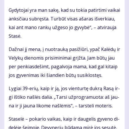
Gy­dy­to­jai yra man sa­kę, kad su to­kia pa­tir­ti­mi vai­kai
anks­čiau su­bręs­ta. Tur­būt vi­sas aša­ras iš­ver­kiau,
kai ant ma­no ran­kų už­ge­so jo gy­vy­bė“, – at­vi­rau­ja
Sta­sė.
Daž­nai jį me­na, į nuo­trau­ką pa­si­žiū­ri, ypač Ka­lė­dų ir
Ve­ly­kų die­no­mis pri­si­mi­ni­mai grįž­ta. Jam bū­tų jau
per pen­kias­de­šimt, pa­gal­vo­ja ma­ma, kad gal ki­taip
jos gy­ve­ni­mas iki šian­dien bū­tų su­si­klos­tęs.
Ly­giai 39-erių, kaip ir ją, jos vien­tur­tę duk­rą Ra­są ir­
gi iš­ti­ko naš­lės da­lia. „Tar­si už­prog­ra­muo­ta: aš jau­
na ir ji jau­na li­ko­me naš­lė­mis“, – tars­te­li mo­te­ris.
Sta­se­lė – po­ka­rio vai­kas, kaip ir dau­ge­lis gy­ve­no di­
de­lė­je šei­mo­je. De­vy­ne­rių bū­da­ma mi­rė jos se­su­tė,