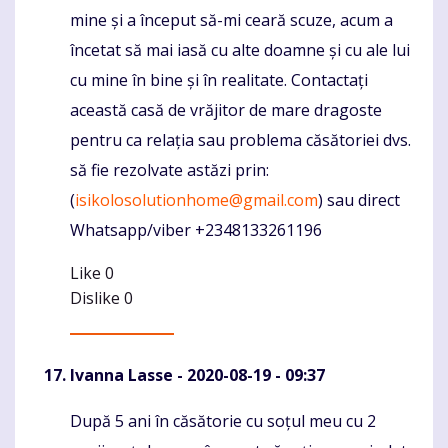
mine și a început să-mi ceară scuze, acum a
încetat să mai iasă cu alte doamne și cu ale lui
cu mine în bine și în realitate. Contactați
această casă de vrăjitor de mare dragoste
pentru ca relația sau problema căsătoriei dvs.
să fie rezolvate astăzi prin:
(
isikolosolutionhome@gmail.com
) sau direct
Whatsapp/viber +2348133261196
Like
0
Dislike
0
Ivanna Lasse
- 2020-08-19 - 09:37
După 5 ani în căsătorie cu soțul meu cu 2
Komentaras