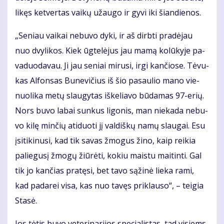
li­kęs ket­ver­tas vai­kų už­au­go ir gy­vi iki šian­die­nos.
„Se­niau vai­kai ne­bu­vo dy­ki, ir aš dirb­ti pra­dė­jau
nuo dvy­li­kos. Kiek ūg­te­lė­jus jau ma­mą ko­lū­ky­je pa­
va­duo­da­vau. Ji jau se­niai mi­ru­si, ir­gi kan­čio­se. Tė­vu­
kas Al­fon­sas Bu­ne­vi­čius iš šio pa­sau­lio ma­no vie­
nuo­li­ka me­tų slau­gy­tas iš­ke­lia­vo bū­da­mas 97-erių.
Nors bu­vo la­bai sun­kus li­go­nis, man nie­ka­da ne­bu­
vo ki­lę min­čių ati­duo­ti jį val­diš­kų na­mų slau­gai. Esu
įsi­ti­ki­nu­si, kad tik sa­vas žmo­gus ži­no, kaip rei­kia
pa­lie­gu­sį žmo­gų žiū­rė­ti, ko­kiu mais­tu mai­tin­ti. Gal
tik jo kan­čias pra­tę­si, bet ta­vo są­ži­nė lie­ka ra­mi,
kad pa­da­rei vi­sa, kas nuo ta­vęs pri­klau­so“, – tei­gia
Sta­sė.
Jos tė­tis bu­vo ve­te­ri­na­ri­jos spe­cia­lis­tas, tad vi­siems