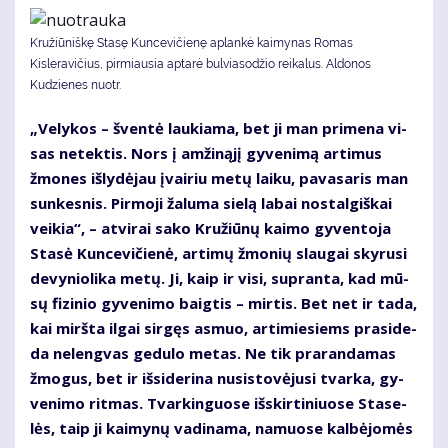
Kružiūniškę Stasę Kuncevičienę aplankė kaimynas Romas
Kisleravičius, pirmiausia aptarė bulviasodžio reikalus. Aldonos
Kudzienes nuotr.
„Ve­ly­kos – šven­tė lau­kia­ma, bet ji man pri­me­na vi­
sas ne­tek­tis. Nors į am­ži­ną­jį gy­ve­ni­mą ar­ti­mus
žmo­nes iš­ly­dė­jau įvai­riu me­tų lai­ku, pa­va­sa­ris man
sun­kes­nis. Pir­mo­ji ža­lu­ma sie­lą la­bai nos­tal­giš­kai
vei­kia“, – at­vi­rai sa­ko Kru­žiū­nų kai­mo gy­ven­to­ja
Sta­sė Kun­ce­vi­čie­nė, ar­ti­mų žmo­nių slau­gai sky­ru­si
de­vy­nio­li­ka me­tų. Ji, kaip ir vi­si, su­pran­ta, kad mū­
sų fi­zi­nio gy­ve­ni­mo baig­tis – mir­tis. Bet net ir ta­da,
kai mirš­ta il­gai sir­gęs as­muo, ar­ti­mie­siems pra­si­de­
da ne­leng­vas ge­du­lo me­tas. Ne tik pra­ran­da­mas
žmo­gus, bet ir iš­si­de­ri­na nu­si­sto­vė­ju­si tvar­ka, gy­
ve­ni­mo rit­mas. Tvar­kin­guo­se iš­skir­ti­niuo­se Sta­se­
lės, taip ji kai­my­nų va­di­na­ma, na­muo­se kal­bė­jo­mės