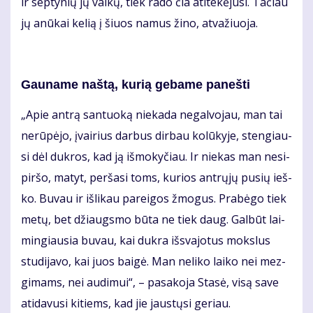
ir sep­ty­nių jų vai­kų, tiek ra­do čia ati­te­kė­ju­si. Ta­čiau
jų anū­kai ke­lią į šiuos na­mus ži­no, at­va­žiuo­ja.
Gau­na­me naš­tą, ku­rią ge­ba­me pa­neš­ti
„Apie an­trą san­tuo­ką nie­ka­da ne­gal­vo­jau, man tai
ne­rū­pė­jo, įvai­rius dar­bus dir­bau ko­lū­ky­je, sten­giau­
si dėl duk­ros, kad ją iš­mo­ky­čiau. Ir nie­kas man ne­si­
pir­šo, ma­tyt, per­ša­si toms, ku­rios ant­rų­jų pu­sių ieš­
ko. Bu­vau ir iš­li­kau pa­rei­gos žmo­gus. Pra­bė­go tiek
me­tų, bet džiaugs­mo bū­ta ne tiek daug. Gal­būt lai­
min­giau­sia bu­vau, kai duk­ra iš­sva­jo­tus moks­lus
stu­di­ja­vo, kai juos bai­gė. Man ne­li­ko lai­ko nei mez­
gi­mams, nei au­di­mui“, – pa­sa­ko­ja Sta­sė, vi­są sa­ve
ati­da­vu­si ki­tiems, kad jie jaus­tų­si ge­riau.