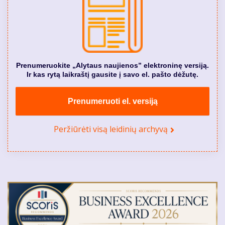
Prenumeruokite „Alytaus naujienos” elektroninę versiją.
Ir kas rytą laikraštį gausite į savo el. pašto dėžutę.
Prenumeruoti el. versiją
Peržiūrėti visą leidinių archyvą