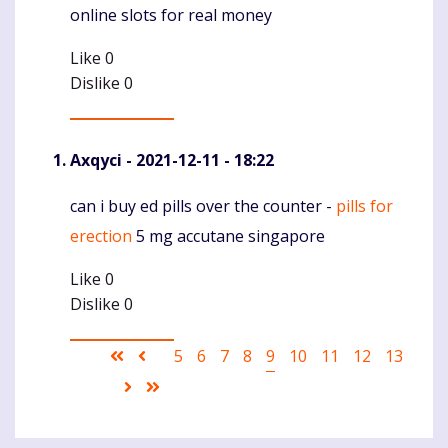
online slots for real money
Like
0
Dislike
0
Axqyci
- 2021-12-11 - 18:22
can i buy ed pills over the counter -
pills for
Komentaras
erection
5 mg accutane singapore
Like
0
Dislike
0
Pagination
First
Ankstesnis
Puslapis
5
Puslapis
6
Puslapis
7
Puslapis
8
Current
9
Puslapis
10
Puslapis
11
Puslapis
12
Puslapis
13
page
puslapis
page
Sekantis
Last
puslapis
page