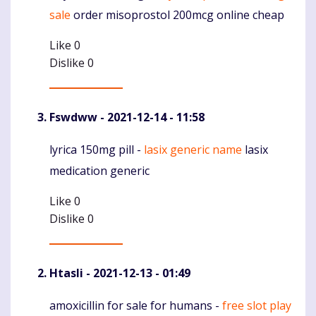
sale
order misoprostol 200mcg online cheap
Like
0
Dislike
0
Fswdww
- 2021-12-14 - 11:58
lyrica 150mg pill -
lasix generic name
lasix
Komentaras
medication generic
Like
0
Dislike
0
Htasli
- 2021-12-13 - 01:49
amoxicillin for sale for humans -
free slot play
Komentaras