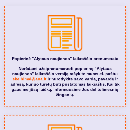
Popierinė "Alytaus naujienos" laikraščio prenumerata
Norėdami užsiprenumeruoti popierinę "Alytaus
naujienos" laikraščio versiją rašykite mums el. paštu:
skelbimai@ana.lt
ir nurodykite savo vardą, pavardę ir
adresą, kuriuo turėtų būti pristatomas laikraštis. Kai tik
gausime jūsų laišką, informuosime Jus dėl tolimesnių
žingsnių.