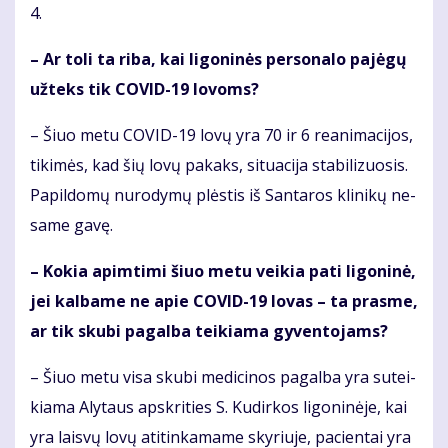
4.
– Ar to­li ta ri­ba, kai li­go­ni­nės per­so­na­lo pa­jė­gų
už­teks tik CO­VID-19 lo­voms?
– Šiuo me­tu CO­VID-19 lo­vų yra 70 ir 6 re­a­ni­ma­ci­jos,
ti­ki­mės, kad šių lo­vų pa­kaks, si­tu­a­ci­ja sta­bi­li­zuo­sis.
Pa­pil­do­mų nu­ro­dy­mų plės­tis iš San­ta­ros kli­ni­kų ne­
sa­me ga­vę.
– Ko­kia ap­im­ti­mi šiuo me­tu vei­kia pa­ti li­go­ni­nė,
jei kal­ba­me ne apie CO­VID-19 lo­vas – ta pras­me,
ar tik sku­bi pa­gal­ba tei­kia­ma gy­ven­to­jams?
– Šiuo me­tu vi­sa sku­bi me­di­ci­nos pa­gal­ba yra su­tei­
kia­ma Aly­taus ap­skri­ties S. Ku­dir­kos li­go­ni­nė­je, kai
yra lais­vų lo­vų ati­tin­ka­ma­me sky­riu­je, pa­cien­tai yra