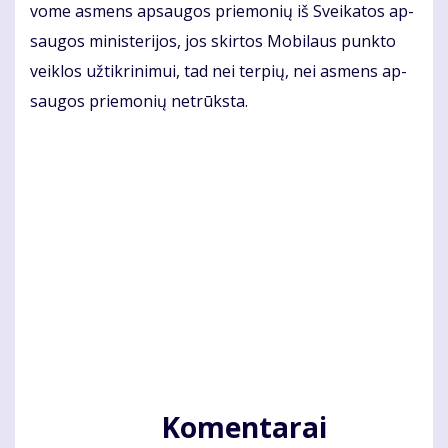
vo­me as­mens ap­sau­gos prie­mo­nių iš Svei­ka­tos ap­
sau­gos mi­nis­te­ri­jos, jos skir­tos Mo­bi­laus punk­to
veik­los už­tik­ri­ni­mui, tad nei ter­pių, nei as­mens ap­
sau­gos prie­mo­nių ne­trūks­ta.
Komentarai