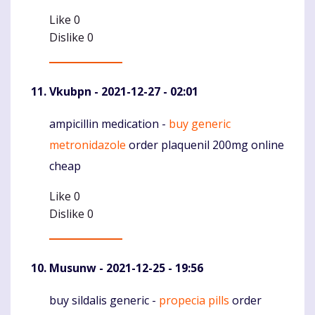
Like
0
Dislike
0
Vkubpn
- 2021-12-27 - 02:01
ampicillin medication -
buy generic
Komentaras
metronidazole
order plaquenil 200mg online
cheap
Like
0
Dislike
0
Musunw
- 2021-12-25 - 19:56
buy sildalis generic -
propecia pills
order
Komentaras