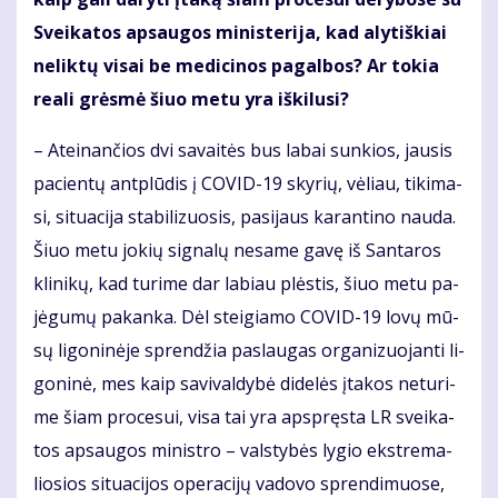
Svei­ka­tos ap­sau­gos mi­nis­te­ri­ja, kad aly­tiš­kiai
ne­lik­tų vi­sai be me­di­ci­nos pa­gal­bos? Ar to­kia
re­a­li grės­mė šiuo me­tu yra iš­ki­lu­si?
– At­ei­nan­čios dvi sa­vai­tės bus la­bai sun­kios, jau­sis
pa­cien­tų ant­plū­dis į CO­VID-19 sky­rių, vė­liau, ti­ki­ma­
si, si­tu­a­ci­ja sta­bi­li­zuo­sis, pa­si­jaus ka­ran­ti­no nau­da.
Šiuo me­tu jo­kių sig­na­lų ne­sa­me ga­vę iš San­ta­ros
kli­ni­kų, kad tu­ri­me dar la­biau plės­tis, šiuo me­tu pa­
jė­gu­mų pa­kan­ka. Dėl stei­gia­mo CO­VID-19 lo­vų mū­
sų li­go­ni­nė­je spren­džia pa­slau­gas or­ga­ni­zuo­jan­ti li­
go­ni­nė, mes kaip sa­vi­val­dy­bė di­de­lės įta­kos ne­tu­ri­
me šiam pro­ce­sui, vi­sa tai yra ap­spręs­ta LR svei­ka­
tos ap­sau­gos mi­nist­ro – vals­ty­bės ly­gio eks­tre­ma­
lio­sios si­tu­a­ci­jos ope­ra­ci­jų va­do­vo spren­di­muo­se,