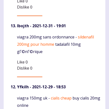
Like
0
Dislike
0
Ibojth
- 2021-12-31 - 19:01
viagra 200mg sans ordonnance -
sildenafil
Komentaras
200mg pour homme
tadalafil 10mg
gГ©nГ©rique
Like
0
Dislike
0
Yfkilh
- 2021-12-29 - 18:53
viagra 150mg uk -
cialis cheap
buy cialis 20mg
Komentaras
online