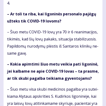
4.
– Ar to­li ta ri­ba, kai li­go­ni­nės per­so­na­lo pa­jė­gų
už­teks tik CO­VID-19 lo­voms?
– Šiuo me­tu CO­VID-19 lo­vų yra 70 ir 6 re­a­ni­ma­ci­jos,
ti­ki­mės, kad šių lo­vų pa­kaks, si­tu­a­ci­ja sta­bi­li­zuo­sis.
Pa­pil­do­mų nu­ro­dy­mų plės­tis iš San­ta­ros kli­ni­kų ne­
sa­me ga­vę.
– Ko­kia ap­im­ti­mi šiuo me­tu vei­kia pa­ti li­go­ni­nė,
jei kal­ba­me ne apie CO­VID-19 lo­vas – ta pras­me,
ar tik sku­bi pa­gal­ba tei­kia­ma gy­ven­to­jams?
– Šiuo me­tu vi­sa sku­bi me­di­ci­nos pa­gal­ba yra su­tei­
kia­ma Aly­taus ap­skri­ties S. Ku­dir­kos li­go­ni­nė­je, kai
yra lais­vų lo­vų ati­tin­ka­ma­me sky­riu­je, pa­cien­tai yra