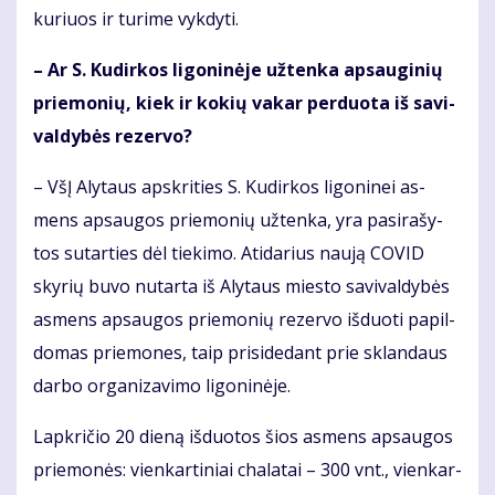
ku­riuos ir tu­ri­me vyk­dy­ti.
– Ar S. Ku­dir­kos li­go­ni­nė­je už­ten­ka ap­sau­gi­nių
prie­mo­nių, kiek ir ko­kių va­kar per­duo­ta iš sa­vi­
val­dy­bės re­zer­vo?
– VšĮ Aly­taus ap­skri­ties S. Ku­dir­kos li­go­ni­nei as­
mens ap­sau­gos prie­mo­nių už­ten­ka, yra pa­si­ra­šy­
tos su­tar­ties dėl tie­ki­mo. Ati­da­rius nau­ją CO­VID
sky­rių bu­vo nu­tar­ta iš Aly­taus mies­to sa­vi­val­dy­bės
as­mens ap­sau­gos prie­mo­nių re­zer­vo iš­duo­ti pa­pil­
do­mas prie­mo­nes, taip pri­si­de­dant prie sklan­daus
dar­bo or­ga­ni­za­vi­mo li­go­ni­nė­je.
Lap­kri­čio 20 die­ną iš­duo­tos šios as­mens ap­sau­gos
prie­mo­nės: vien­kar­ti­niai cha­la­tai – 300 vnt., vien­kar­