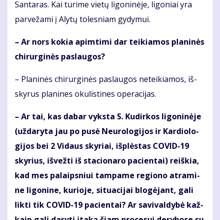
San­ta­ras. Kai tu­ri­me vie­tų li­go­ni­nė­je, li­go­niai yra
par­ve­ža­mi į Aly­tų to­les­niam gy­dy­mui.
– Ar nors ko­kia ap­im­ti­mi dar tei­kia­mos pla­ni­nės
chi­rur­gi­nės pa­slau­gos?
– Pla­ni­nės chi­rur­gi­nės pa­slau­gos ne­tei­kia­mos, iš­
sky­rus pla­ni­nes oku­lis­ti­nes ope­ra­ci­jas.
– Ar tai, kas da­bar vyks­ta S. Ku­dir­kos li­go­ni­nė­je
(už­da­ry­ta jau po pu­sė Neu­ro­lo­gi­jos ir Kar­dio­lo­
gi­jos bei 2 Vi­daus sky­riai, iš­plės­tas CO­VID-19
sky­rius, iš­vež­ti iš sta­cio­na­ro pa­cien­tai) reiš­kia,
kad mes pa­laips­niui tam­pa­me re­gio­no at­ra­mi­
ne li­go­ni­ne, ku­rio­je, si­tu­a­ci­jai blo­gė­jant, ga­li
lik­ti tik CO­VID-19 pa­cien­tai? Ar sa­vi­val­dy­bė kaž­
kaip ga­li da­ry­ti įta­ką šiam pro­ce­sui de­ry­bo­se su