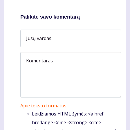
Palikite savo komentarą
Jūsų vardas
Komentaras
Apie teksto formatus
Leidžiamos HTML žymės: <a href
hreflang> <em> <strong> <cite>