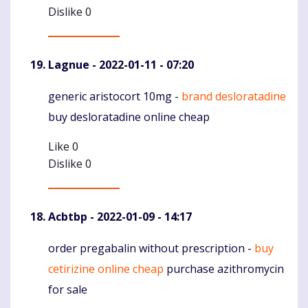
Dislike
0
Lagnue
- 2022-01-11 - 07:20
generic aristocort 10mg -
brand desloratadine
Komentaras
buy desloratadine online cheap
Like
0
Dislike
0
Acbtbp
- 2022-01-09 - 14:17
order pregabalin without prescription -
buy
Komentaras
cetirizine online cheap
purchase azithromycin
for sale