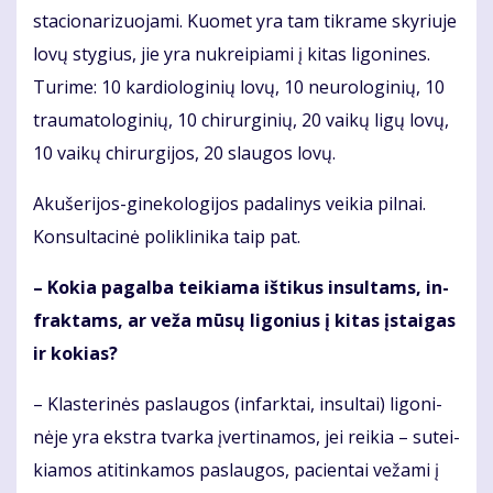
sta­cio­na­ri­zuo­ja­mi. Kuo­met yra tam tik­ra­me sky­riu­je
lo­vų sty­gius, jie yra nu­krei­pia­mi į ki­tas li­go­ni­nes.
Tu­ri­me: 10 kar­dio­lo­gi­nių lo­vų, 10 neu­ro­lo­gi­nių, 10
trau­ma­to­lo­gi­nių, 10 chi­rur­gi­nių, 20 vai­kų li­gų lo­vų,
10 vai­kų chi­rur­gi­jos, 20 slau­gos lo­vų.
Aku­še­ri­jos-gi­ne­ko­lo­gi­jos pa­da­li­nys vei­kia pil­nai.
Kon­sul­ta­ci­nė po­li­kli­ni­ka taip pat.
– Ko­kia pa­gal­ba tei­kia­ma iš­ti­kus in­sul­tams, in­
frak­tams, ar ve­ža mū­sų li­go­nius į ki­tas įstai­gas
ir ko­kias?
– Klas­te­ri­nės pa­slau­gos (in­fark­tai, in­sul­tai) li­go­ni­
nė­je yra eks­tra tvar­ka įver­ti­na­mos, jei rei­kia – su­tei­
kia­mos ati­tin­ka­mos pa­slau­gos, pa­cien­tai ve­ža­mi į