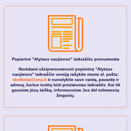
Popierinė "Alytaus naujienos" laikraščio prenumerata
Norėdami užsiprenumeruoti popierinę "Alytaus
naujienos" laikraščio versiją rašykite mums el. paštu:
skelbimai@ana.lt
ir nurodykite savo vardą, pavardę ir
adresą, kuriuo turėtų būti pristatomas laikraštis. Kai tik
gausime jūsų laišką, informuosime Jus dėl tolimesnių
žingsnių.