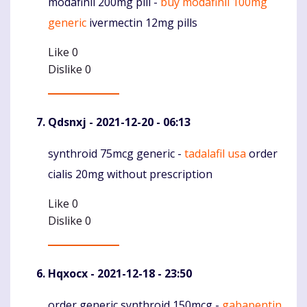
modafinil 200mg pill -
buy modafinil 100mg
Komentaras
generic
ivermectin 12mg pills
Like
0
Dislike
0
Qdsnxj
- 2021-12-20 - 06:13
synthroid 75mcg generic -
tadalafil usa
order
Komentaras
cialis 20mg without prescription
Like
0
Dislike
0
Hqxocx
- 2021-12-18 - 23:50
order generic synthroid 150mcg -
gabapentin
Komentaras