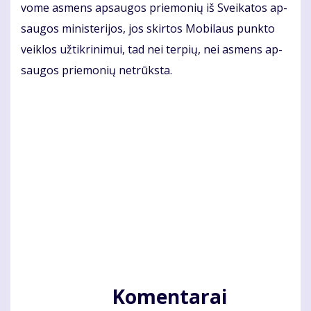
vo­me as­mens ap­sau­gos prie­mo­nių iš Svei­ka­tos ap­
sau­gos mi­nis­te­ri­jos, jos skir­tos Mo­bi­laus punk­to
veik­los už­tik­ri­ni­mui, tad nei ter­pių, nei as­mens ap­
sau­gos prie­mo­nių ne­trūks­ta.
Komentarai