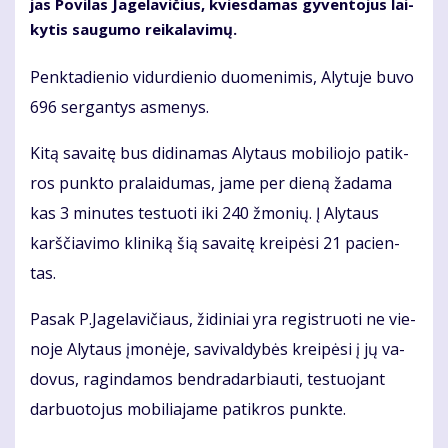
jas Po­vi­las Ja­ge­la­vi­čius, kvies­da­mas gy­ven­to­jus lai­
ky­tis sau­gu­mo rei­ka­la­vi­mų.
Penk­ta­die­nio vi­dur­die­nio duo­me­ni­mis, Aly­tu­je bu­vo
696 ser­gan­tys as­me­nys.
Ki­tą sa­vai­tę bus di­di­na­mas Aly­taus mo­bi­lio­jo pa­tik­
ros punk­to pra­lai­du­mas, ja­me per die­ną ža­da­ma
kas 3 mi­nu­tes tes­tuo­ti iki 240 žmo­nių. Į Aly­taus
karš­čia­vi­mo kli­ni­ką šią sa­vai­tę krei­pė­si 21 pa­cien­
tas.
Pa­sak P.Ja­ge­la­vi­čiaus, ži­di­niai yra re­gist­ruo­ti ne vie­
no­je Aly­taus įmo­nė­je, sa­vi­val­dy­bės krei­pė­si į jų va­
do­vus, ra­gin­da­mos ben­dra­dar­biau­ti, te­stuo­jant
dar­buo­to­jus mo­bi­lia­ja­me pa­tik­ros punk­te.