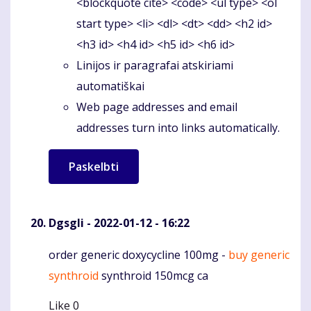
<blockquote cite> <code> <ul type> <ol
start type> <li> <dl> <dt> <dd> <h2 id>
<h3 id> <h4 id> <h5 id> <h6 id>
Linijos ir paragrafai atskiriami
automatiškai
Web page addresses and email
addresses turn into links automatically.
Dgsgli
- 2022-01-12 - 16:22
order generic doxycycline 100mg -
buy generic
Komentaras
synthroid
synthroid 150mcg ca
Like
0