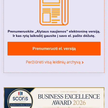
Prenumeruokite „Alytaus naujienos” elektroninę versiją.
Ir kas rytą laikraštį gausite į savo el. pašto dėžutę.
Prenumeruoti el. versiją
Peržiūrėti visą leidinių archyvą