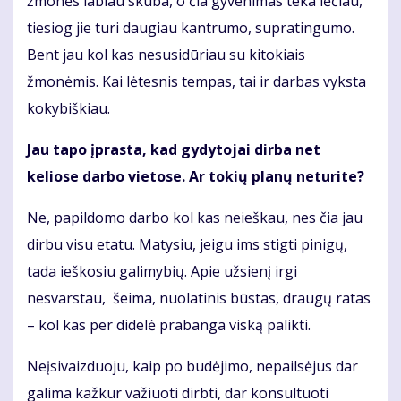
žmonės labiau skuba, o čia gyvenimas teka lėčiau,
tiesiog jie turi daugiau kantrumo, supratingumo.
Bent jau kol kas nesusidūriau su kitokiais
žmonėmis. Kai lėtesnis tempas, tai ir darbas vyksta
kokybiškiau.
Jau tapo įprasta, kad gydytojai dirba net
keliose darbo vietose. Ar tokių planų neturite?
Ne, papildomo darbo kol kas neieškau, nes čia jau
dirbu visu etatu. Matysiu, jeigu ims stigti pinigų,
tada ieškosiu galimybių. Apie užsienį irgi
nesvarstau, šeima, nuolatinis būstas, draugų ratas
– kol kas per didelė prabanga viską palikti.
Neįsivaizduoju, kaip po budėjimo, nepailsėjus dar
galima kažkur važiuoti dirbti, dar konsultuoti