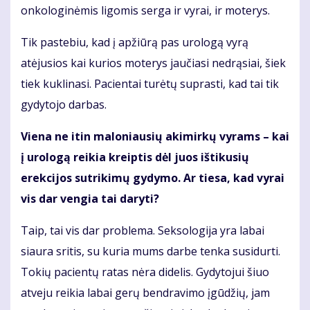
onkologinėmis ligomis serga ir vyrai, ir moterys.
Tik pastebiu, kad į apžiūrą pas urologą vyrą
atėjusios kai kurios moterys jaučiasi nedrąsiai, šiek
tiek kuklinasi. Pacientai turėtų suprasti, kad tai tik
gydytojo darbas.
Viena ne itin maloniausių akimirkų vyrams – kai
į urologą reikia kreiptis dėl juos ištikusių
erekcijos sutrikimų gydymo. Ar tiesa, kad vyrai
vis dar vengia tai daryti?
Taip, tai vis dar problema. Seksologija yra labai
siaura sritis, su kuria mums darbe tenka susidurti.
Tokių pacientų ratas nėra didelis. Gydytojui šiuo
atveju reikia labai gerų bendravimo įgūdžių, jam