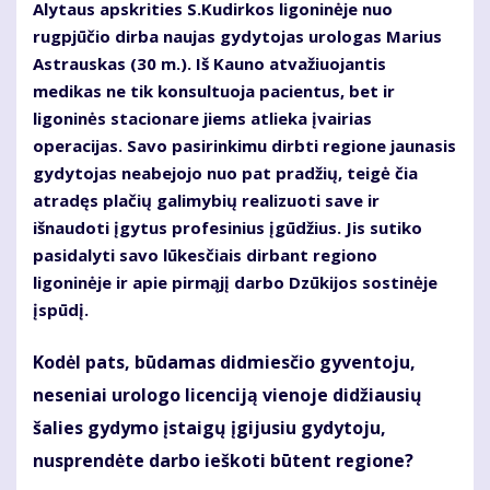
Alytaus apskrities S.Kudirkos ligoninėje nuo
rugpjūčio dirba naujas gydytojas urologas Marius
Astrauskas (30 m.). Iš Kauno atvažiuojantis
medikas ne tik konsultuoja pacientus, bet ir
ligoninės stacionare jiems atlieka įvairias
operacijas. Savo pasirinkimu dirbti regione jaunasis
gydytojas neabejojo nuo pat pradžių, teigė čia
atradęs plačių galimybių realizuoti save ir
išnaudoti įgytus profesinius įgūdžius. Jis sutiko
pasidalyti savo lūkesčiais dirbant regiono
ligoninėje ir apie pirmąjį darbo Dzūkijos sostinėje
įspūdį.
Kodėl pats, būdamas didmiesčio gyventoju,
neseniai urologo licenciją vienoje didžiausių
šalies gydymo įstaigų įgijusiu gydytoju,
nusprendėte darbo ieškoti būtent regione?