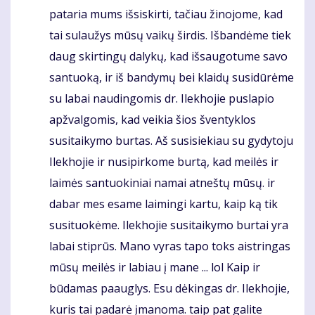
pataria mums išsiskirti, tačiau žinojome, kad
tai sulaužys mūsų vaikų širdis. Išbandėme tiek
daug skirtingų dalykų, kad išsaugotume savo
santuoką, ir iš bandymų bei klaidų susidūrėme
su labai naudingomis dr. Ilekhojie puslapio
apžvalgomis, kad veikia šios šventyklos
susitaikymo burtas. Aš susisiekiau su gydytoju
Ilekhojie ir nusipirkome burtą, kad meilės ir
laimės santuokiniai namai atneštų mūsų. ir
dabar mes esame laimingi kartu, kaip ką tik
susituokėme. Ilekhojie susitaikymo burtai yra
labai stiprūs. Mano vyras tapo toks aistringas
mūsų meilės ir labiau į mane ... lol Kaip ir
būdamas paauglys. Esu dėkingas dr. Ilekhojie,
kuris tai padarė įmanoma. taip pat galite