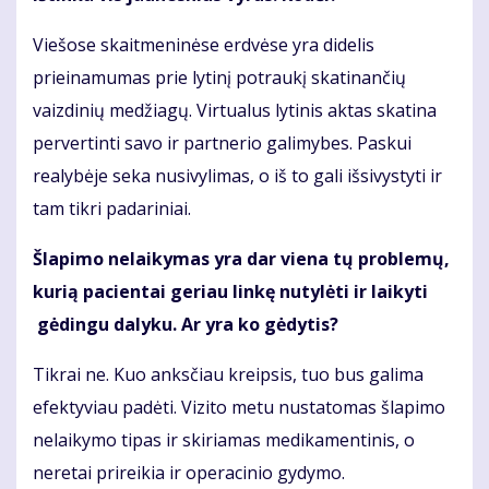
Viešose skaitmeninėse erdvėse yra didelis
prieinamumas prie lytinį potraukį skatinančių
vaizdinių medžiagų. Virtualus lytinis aktas skatina
pervertinti savo ir partnerio galimybes. Paskui
realybėje seka nusivylimas, o iš to gali išsivystyti ir
tam tikri padariniai.
Šlapimo nelaikymas yra dar viena tų problemų,
kurią pacientai geriau linkę nutylėti ir laikyti
gėdingu dalyku. Ar yra ko gėdytis?
Tikrai ne. Kuo anksčiau kreipsis, tuo bus galima
efektyviau padėti. Vizito metu nustatomas šlapimo
nelaikymo tipas ir skiriamas medikamentinis, o
neretai prireikia ir operacinio gydymo.