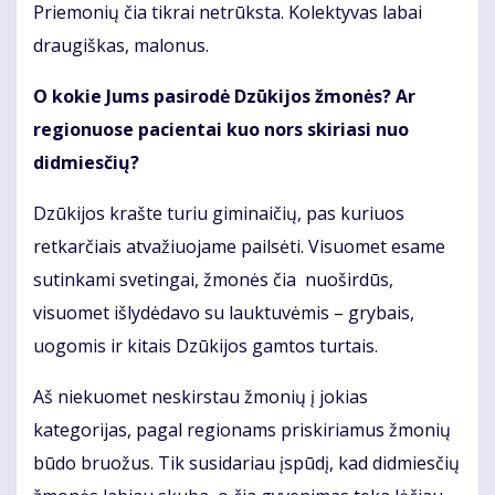
Priemonių čia tikrai netrūksta. Kolektyvas labai
draugiškas, malonus.
O kokie Jums pasirodė Dzūkijos žmonės? Ar
regionuose pacientai kuo nors skiriasi nuo
didmiesčių?
Dzūkijos krašte turiu giminaičių, pas kuriuos
retkarčiais atvažiuojame pailsėti. Visuomet esame
sutinkami svetingai, žmonės čia nuoširdūs,
visuomet išlydėdavo su lauktuvėmis – grybais,
uogomis ir kitais Dzūkijos gamtos turtais.
Aš niekuomet neskirstau žmonių į jokias
kategorijas, pagal regionams priskiriamus žmonių
būdo bruožus. Tik susidariau įspūdį, kad didmiesčių