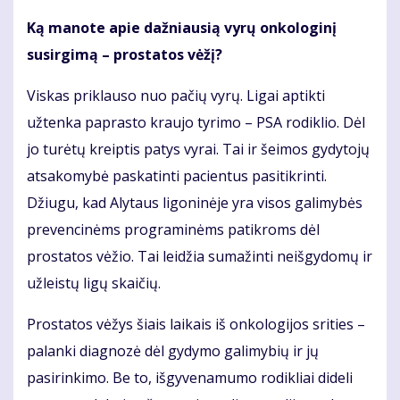
Ką manote apie dažniausią vyrų onkologinį
susirgimą – prostatos vėžį?
Viskas priklauso nuo pačių vyrų. Ligai aptikti
užtenka paprasto kraujo tyrimo – PSA rodiklio. Dėl
jo turėtų kreiptis patys vyrai. Tai ir šeimos gydytojų
atsakomybė paskatinti pacientus pasitikrinti.
Džiugu, kad Alytaus ligoninėje yra visos galimybės
prevencinėms programinėms patikroms dėl
prostatos vėžio. Tai leidžia sumažinti neišgydomų ir
užleistų ligų skaičių.
Prostatos vėžys šiais laikais iš onkologijos srities –
palanki diagnozė dėl gydymo galimybių ir jų
pasirinkimo. Be to, išgyvenamumo rodikliai dideli