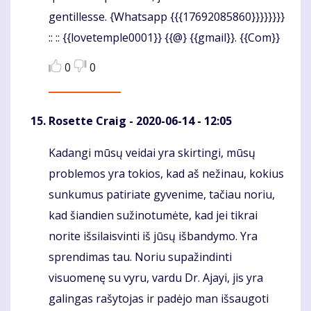
gentillesse. {Whatsapp {{{17692085860}}}}}}}}
:: :: {{lovetemple0001}} {{@} {{gmail}}. {{Com}}
0
0
Rosette Craig
- 2020-06-14 - 12:05
Kadangi mūsų veidai yra skirtingi, mūsų
Komentaras
problemos yra tokios, kad aš nežinau, kokius
sunkumus patiriate gyvenime, tačiau noriu,
kad šiandien sužinotumėte, kad jei tikrai
norite išsilaisvinti iš jūsų išbandymo. Yra
sprendimas tau. Noriu supažindinti
visuomenę su vyru, vardu Dr. Ajayi, jis yra
galingas rašytojas ir padėjo man išsaugoti