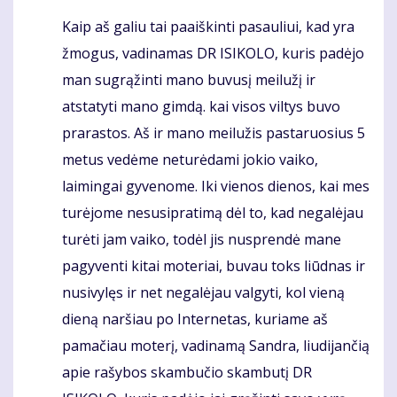
Kaip aš galiu tai paaiškinti pasauliui, kad yra
Komentaras
žmogus, vadinamas DR ISIKOLO, kuris padėjo
man sugrąžinti mano buvusį meilužį ir
atstatyti mano gimdą. kai visos viltys buvo
prarastos. Aš ir mano meilužis pastaruosius 5
metus vedėme neturėdami jokio vaiko,
laimingai gyvenome. Iki vienos dienos, kai mes
turėjome nesusipratimą dėl to, kad negalėjau
turėti jam vaiko, todėl jis nusprendė mane
pagyventi kitai moteriai, buvau toks liūdnas ir
nusivylęs ir net negalėjau valgyti, kol vieną
dieną naršiau po Internetas, kuriame aš
pamačiau moterį, vadinamą Sandra, liudijančią
apie rašybos skambučio skambutį DR