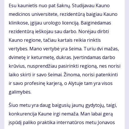
Esu kaunietis nuo pat šaknų. Studijavau Kauno
medicinos universitete, rezidentūrą baigiau Kauno
klinikose, įgijau urologo licenciją. Baiginėdamas
rezidentūrą ieškojau sau darbo. Norėjau dirbti
Kauno regione, tačiau kartais reikia rinktis
vertybes. Mano vertybė yra šeima. Turiu dvi mažas,
dvimetę ir keturmetę, dukras. Įvertindamas darbo
krūvius, nusprendžiau pasirinkti regioną, nes norisi
laiko skirti ir savo šeimai. Žinoma, norisi patenkinti
ir savo profesinę karjerą, o Alytuje tam yra visos
galimybės.
Šiuo metu yra daug baigusių jaunų gydytojų, taigi,
konkurencija Kaune irgi nemaža. Man labai gerą
įspūdį paliko praktika internatūros metu Jonavos