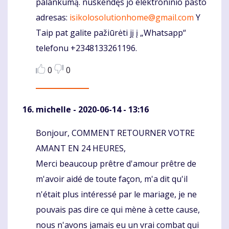
palankumą. nuskendęs jo elektroninio pašto
adresas:
isikolosolutionhome@gmail.com
Y
Taip pat galite pažiūrėti jį į „Whatsapp“
telefonu +2348133261196.
0
0
michelle
- 2020-06-14 - 13:16
Bonjour, COMMENT RETOURNER VOTRE
Komentaras
AMANT EN 24 HEURES,
Merci beaucoup prêtre d'amour prêtre de
m'avoir aidé de toute façon, m'a dit qu'il
n'était plus intéressé par le mariage, je ne
pouvais pas dire ce qui mène à cette cause,
nous n'avons jamais eu un vrai combat qui