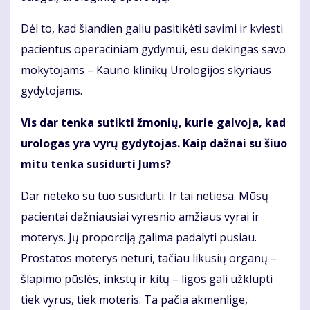
Dėl to, kad šiandien galiu pasitikėti savimi ir kviesti
pacientus operaciniam gydymui, esu dėkingas savo
mokytojams – Kauno klinikų Urologijos skyriaus
gydytojams.
Vis dar tenka sutikti žmonių, kurie galvoja, kad
urologas yra vyrų gydytojas. Kaip dažnai su šiuo
mitu tenka susidurti Jums?
Dar neteko su tuo susidurti. Ir tai netiesa. Mūsų
pacientai dažniausiai vyresnio amžiaus vyrai ir
moterys. Jų proporciją galima padalyti pusiau.
Prostatos moterys neturi, tačiau likusių organų –
šlapimo pūslės, inkstų ir kitų – ligos gali užklupti
tiek vyrus, tiek moteris. Ta pačia akmenlige,