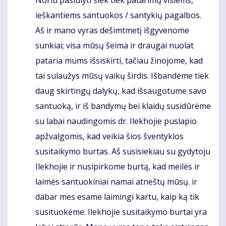
Komentaras
ieškantiems santuokos / santykių pagalbos.
Aš ir mano vyras dešimtmetį išgyvenome
sunkiai; visa mūsų šeima ir draugai nuolat
pataria mums išsiskirti, tačiau žinojome, kad
tai sulaužys mūsų vaikų širdis. Išbandėme tiek
daug skirtingų dalykų, kad išsaugotume savo
santuoką, ir iš bandymų bei klaidų susidūrėme
su labai naudingomis dr. Ilekhojie puslapio
apžvalgomis, kad veikia šios šventyklos
susitaikymo burtas. Aš susisiekiau su gydytoju
Ilekhojie ir nusipirkome burtą, kad meilės ir
laimės santuokiniai namai atneštų mūsų. ir
dabar mes esame laimingi kartu, kaip ką tik
susituokėme. Ilekhojie susitaikymo burtai yra