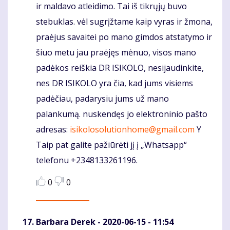
ir maldavo atleidimo. Tai iš tikrųjų buvo
stebuklas. vėl sugrįžtame kaip vyras ir žmona,
praėjus savaitei po mano gimdos atstatymo ir
šiuo metu jau praėjęs mėnuo, visos mano
padėkos reiškia DR ISIKOLO, nesijaudinkite,
nes DR ISIKOLO yra čia, kad jums visiems
padėčiau, padarysiu jums už mano
palankumą. nuskendęs jo elektroninio pašto
adresas:
isikolosolutionhome@gmail.com
Y
Taip pat galite pažiūrėti jį į „Whatsapp“
telefonu +2348133261196.
0
0
Barbara Derek
- 2020-06-15 - 11:54