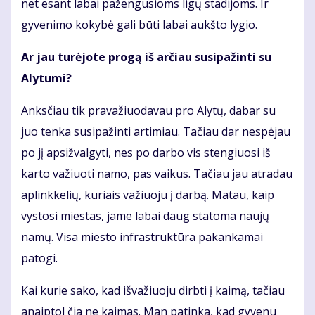
net esant labai pažengusioms ligų stadijoms. Ir
gyvenimo kokybė gali būti labai aukšto lygio.
Ar jau turėjote progą iš arčiau susipažinti su
Alytumi?
Anksčiau tik pravažiuodavau pro Alytų, dabar su
juo tenka susipažinti artimiau. Tačiau dar nespėjau
po jį apsižvalgyti, nes po darbo vis stengiuosi iš
karto važiuoti namo, pas vaikus. Tačiau jau atradau
aplinkkelių, kuriais važiuoju į darbą. Matau, kaip
vystosi miestas, jame labai daug statoma naujų
namų. Visa miesto infrastruktūra pakankamai
patogi.
Kai kurie sako, kad išvažiuoju dirbti į kaimą, tačiau
anaiptol čia ne kaimas. Man patinka, kad gyvenu