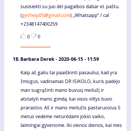
susisiekti su juo dėl pagalbos dabar el. paštu.
(
gethelp05@gmail.com
) „Whatsapp“ / cal
+2348147400259
0
0
Barbara Derek
- 2020-06-15 - 11:59
Kaip aš galiu tai paaiškinti pasauliui, kad yra
Komentaras
žmogus, vadinamas DR ISIKOLO, kuris padėjo
man sugrąžinti mano buvusį meilužį ir
atstatyti mano gimdą. kai visos viltys buvo
prarastos. Aš ir mano meilužis pastaruosius 5
metus vedėme neturėdami jokio vaiko,
laimingai gyvenome. Iki vienos dienos, kai mes