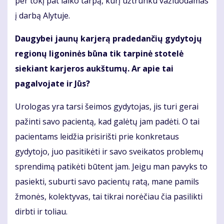
per tokį pat laiko tarpą, kurį užtrunku važiuodamas
į darbą Alytuje.
Daugybei jaunų karjerą pradedančių gydytojų
regionų ligoninės būna tik tarpinė stotelė
siekiant karjeros aukštumų. Ar apie tai
pagalvojate ir Jūs?
Urologas yra tarsi šeimos gydytojas, jis turi gerai
pažinti savo pacientą, kad galėtų jam padėti. O tai
pacientams leidžia prisirišti prie konkretaus
gydytojo, juo pasitikėti ir savo sveikatos problemų
sprendimą patikėti būtent jam. Jeigu man pavyks to
pasiekti, suburti savo pacientų ratą, mane pamils
žmonės, kolektyvas, tai tikrai norėčiau čia pasilikti
dirbti ir toliau.