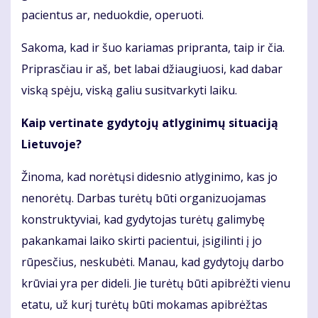
pacientus ar, neduokdie, operuoti.
Sakoma, kad ir šuo kariamas pripranta, taip ir čia.
Priprasčiau ir aš, bet labai džiaugiuosi, kad dabar
viską spėju, viską galiu susitvarkyti laiku.
Kaip vertinate gydytojų atlyginimų situaciją
Lietuvoje?
Žinoma, kad norėtųsi didesnio atlyginimo, kas jo
nenorėtų. Darbas turėtų būti organizuojamas
konstruktyviai, kad gydytojas turėtų galimybę
pakankamai laiko skirti pacientui, įsigilinti į jo
rūpesčius, neskubėti. Manau, kad gydytojų darbo
krūviai yra per dideli. Jie turėtų būti apibrėžti vienu
etatu, už kurį turėtų būti mokamas apibrėžtas