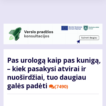
Pereiti
į
pagrindinį
turinį
Pas urologą kaip pas kunigą,
– kiek pasakysi atvirai ir
nuoširdžiai, tuo daugiau
galės padėti
(7490)