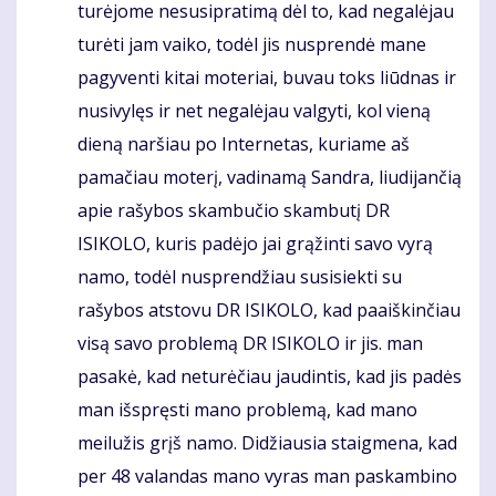
turėjome nesusipratimą dėl to, kad negalėjau
turėti jam vaiko, todėl jis nusprendė mane
pagyventi kitai moteriai, buvau toks liūdnas ir
nusivylęs ir net negalėjau valgyti, kol vieną
dieną naršiau po Internetas, kuriame aš
pamačiau moterį, vadinamą Sandra, liudijančią
apie rašybos skambučio skambutį DR
ISIKOLO, kuris padėjo jai grąžinti savo vyrą
namo, todėl nusprendžiau susisiekti su
rašybos atstovu DR ISIKOLO, kad paaiškinčiau
visą savo problemą DR ISIKOLO ir jis. man
pasakė, kad neturėčiau jaudintis, kad jis padės
man išspręsti mano problemą, kad mano
meilužis grįš namo. Didžiausia staigmena, kad
per 48 valandas mano vyras man paskambino