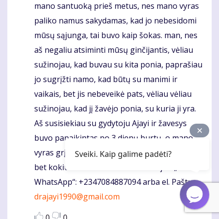
mano santuoką prieš metus, nes mano vyras
paliko namus sakydamas, kad jo nebesidomi
mūsų sąjunga, tai buvo kaip šokas. man, nes
aš negaliu atsiminti mūsų ginčijantis, vėliau
sužinojau, kad buvau su kita ponia, paprašiau
jo sugrįžti namo, kad būtų su manimi ir
vaikais, bet jis nebeveikė pats, vėliau vėliau
sužinojau, kad jį žavėjo ponia, su kuria ji yra.
Aš susisiekiau su gydytoju Ajayi ir žavesys
buvo panaikintas po 3 dienų burtų, o mano
vyras grįžo namo. „Ajayi“ yra pajėgus atlikti
Sveiki. Kaip galime padėti?
bet kokius kūrinius. Susisiekite su juo „Viber /
WhatsApp“: +2347084887094 arba el. Paštu:
drajayi1990@gmail.com
0
0