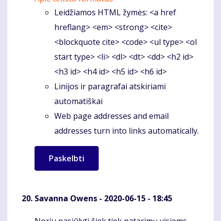
Leidžiamos HTML žymės: <a href
hreflang> <em> <strong> <cite>
<blockquote cite> <code> <ul type> <ol
start type> <li> <dl> <dt> <dd> <h2 id>
<h3 id> <h4 id> <h5 id> <h6 id>
Linijos ir paragrafai atskiriami
automatiškai
Web page addresses and email
addresses turn into links automatically.
Savanna Owens
- 2020-06-15 - 18:45
Noriu pasiūlyti šiek tiek patarimų visiems,