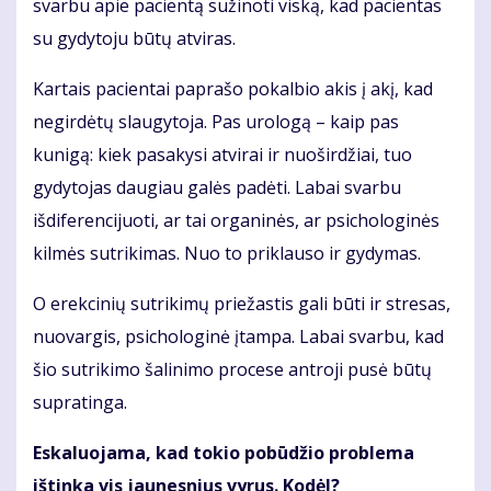
svarbu apie pacientą sužinoti viską, kad pacientas
su gydytoju būtų atviras.
Kartais pacientai paprašo pokalbio akis į akį, kad
negirdėtų slaugytoja. Pas urologą – kaip pas
kunigą: kiek pasakysi atvirai ir nuoširdžiai, tuo
gydytojas daugiau galės padėti. Labai svarbu
išdiferencijuoti, ar tai organinės, ar psichologinės
kilmės sutrikimas. Nuo to priklauso ir gydymas.
O erekcinių sutrikimų priežastis gali būti ir stresas,
nuovargis, psichologinė įtampa. Labai svarbu, kad
šio sutrikimo šalinimo procese antroji pusė būtų
supratinga.
Eskaluojama, kad tokio pobūdžio problema
ištinka vis jaunesnius vyrus. Kodėl?