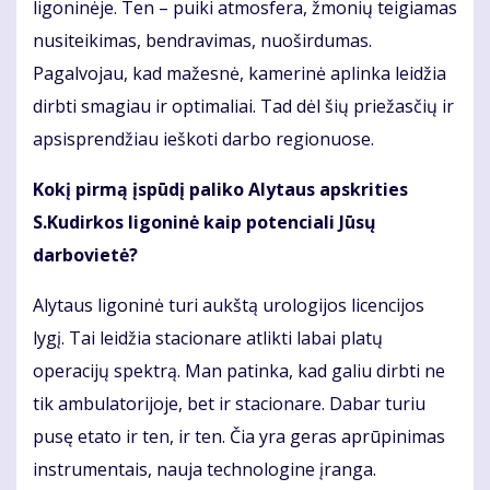
ligoninėje. Ten – puiki atmosfera, žmonių teigiamas
nusiteikimas, bendravimas, nuoširdumas.
Pagalvojau, kad mažesnė, kamerinė aplinka leidžia
dirbti smagiau ir optimaliai. Tad dėl šių priežasčių ir
apsisprendžiau ieškoti darbo regionuose.
Kokį pirmą įspūdį paliko Alytaus apskrities
S.Kudirkos ligoninė kaip potenciali Jūsų
darbovietė?
Alytaus ligoninė turi aukštą urologijos licencijos
lygį. Tai leidžia stacionare atlikti labai platų
operacijų spektrą. Man patinka, kad galiu dirbti ne
tik ambulatorijoje, bet ir stacionare. Dabar turiu
pusę etato ir ten, ir ten. Čia yra geras aprūpinimas
instrumentais, nauja technologine įranga.