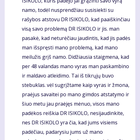
ISIKOLO, kuris padėjo jai grąžinti savo vyrą
namo, todėl nusprendžiau susisiekti su
rašybos atstovu DR ISIKOLO, kad paaiškinčiau
visą savo problemą DR ISIKOLO ir jis. man
pasakė, kad neturėčiau jaudintis, kad jis padės
man išspręsti mano problemą, kad mano
meilužis grįš namo. Didžiausia staigmena, kad
per 48 valandas mano vyras man paskambino
ir maldavo atleidimo. Tai iš tikrųjų buvo
stebuklas. vėl sugrįžtame kaip vyras ir žmona,
praėjus savaitei po mano gimdos atstatymo ir
šiuo metu jau praėjęs mėnuo, visos mano
padėkos reiškia DR ISIKOLO, nesijaudinkite,
nes DR ISIKOLO yra čia, kad jums visiems
padėčiau, padarysiu jums už mano