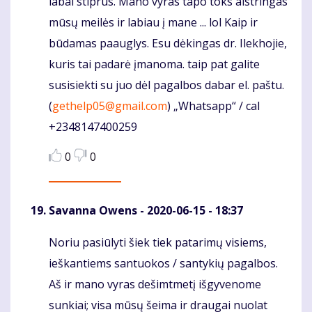
labai stiprūs. Mano vyras tapo toks aistringas
mūsų meilės ir labiau į mane ... lol Kaip ir
būdamas paauglys. Esu dėkingas dr. Ilekhojie,
kuris tai padarė įmanoma. taip pat galite
susisiekti su juo dėl pagalbos dabar el. paštu.
(
gethelp05@gmail.com
) „Whatsapp“ / cal
+2348147400259
0
0
Savanna Owens
- 2020-06-15 - 18:37
Noriu pasiūlyti šiek tiek patarimų visiems,
Komentaras
ieškantiems santuokos / santykių pagalbos.
Aš ir mano vyras dešimtmetį išgyvenome
sunkiai; visa mūsų šeima ir draugai nuolat