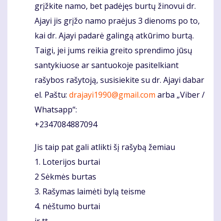
grįžkite namo, bet padėjęs burtų žinovui dr.
Ajayi jis grįžo namo praėjus 3 dienoms po to,
kai dr. Ajayi padarė galingą atkūrimo burtą.
Taigi, jei jums reikia greito sprendimo jūsų
santykiuose ar santuokoje pasitelkiant
rašybos rašytoją, susisiekite su dr. Ajayi dabar
el. Paštu:
drajayi1990@gmail.com
arba „Viber /
Whatsapp“:
+2347084887094
Jis taip pat gali atlikti šį rašybą žemiau
1. Loterijos burtai
2 Sėkmės burtas
3. Rašymas laimėti bylą teisme
4. nėštumo burtai