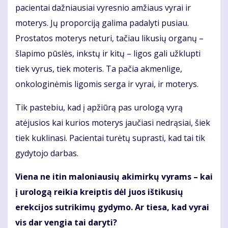
pacientai dažniausiai vyresnio amžiaus vyrai ir
moterys. Jų proporciją galima padalyti pusiau.
Prostatos moterys neturi, tačiau likusių organų –
šlapimo pūslės, inkstų ir kitų – ligos gali užklupti
tiek vyrus, tiek moteris. Ta pačia akmenlige,
onkologinėmis ligomis serga ir vyrai, ir moterys.
Tik pastebiu, kad į apžiūrą pas urologą vyrą
atėjusios kai kurios moterys jaučiasi nedrąsiai, šiek
tiek kuklinasi. Pacientai turėtų suprasti, kad tai tik
gydytojo darbas.
Viena ne itin maloniausių akimirkų vyrams – kai
į urologą reikia kreiptis dėl juos ištikusių
erekcijos sutrikimų gydymo. Ar tiesa, kad vyrai
vis dar vengia tai daryti?