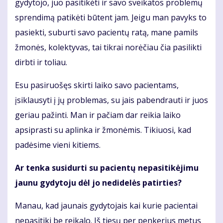
gydytojo, juo pasitikėti ir savo sveikatos problemų
sprendimą patikėti būtent jam. Jeigu man pavyks to
pasiekti, suburti savo pacientų ratą, mane pamils
žmonės, kolektyvas, tai tikrai norėčiau čia pasilikti
dirbti ir toliau.
Esu pasiruošęs skirti laiko savo pacientams,
įsiklausyti į jų problemas, su jais pabendrauti ir juos
geriau pažinti. Man ir pačiam dar reikia laiko
apsiprasti su aplinka ir žmonėmis. Tikiuosi, kad
padėsime vieni kitiems.
Ar tenka susidurti su pacientų nepasitikėjimu
jaunu gydytoju dėl jo nedidelės patirties?
Manau, kad jaunais gydytojais kai kurie pacientai
nepasitiki be reikalo. Iš tiesų per penkerius metus