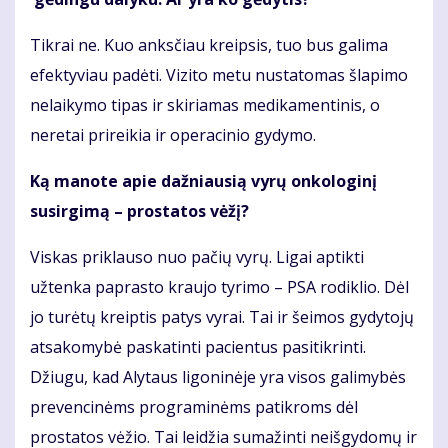
Tikrai ne. Kuo anksčiau kreipsis, tuo bus galima
efektyviau padėti. Vizito metu nustatomas šlapimo
nelaikymo tipas ir skiriamas medikamentinis, o
neretai prireikia ir operacinio gydymo.
Ką manote apie dažniausią vyrų onkologinį
susirgimą – prostatos vėžį?
Viskas priklauso nuo pačių vyrų. Ligai aptikti
užtenka paprasto kraujo tyrimo – PSA rodiklio. Dėl
jo turėtų kreiptis patys vyrai. Tai ir šeimos gydytojų
atsakomybė paskatinti pacientus pasitikrinti.
Džiugu, kad Alytaus ligoninėje yra visos galimybės
prevencinėms programinėms patikroms dėl
prostatos vėžio. Tai leidžia sumažinti neišgydomų ir