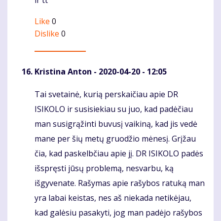
ir tt
Like
0
Dislike
0
Kristina Anton
- 2020-04-20 - 12:05
Tai svetainė, kurią perskaičiau apie DR
Komentaras
ISIKOLO ir susisiekiau su juo, kad padėčiau
man susigrąžinti buvusį vaikiną, kad jis vedė
mane per šių metų gruodžio mėnesį. Grįžau
čia, kad paskelbčiau apie jį. DR ISIKOLO padės
išspręsti jūsų problemą, nesvarbu, ką
išgyvenate. Rašymas apie rašybos ratuką man
yra labai keistas, nes aš niekada netikėjau,
kad galėsiu pasakyti, jog man padėjo rašybos