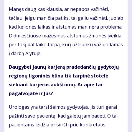
Manęs daug kas klausia, ar nepabos važinėti,
tačiau, jeigu man čia patiks, tai galiu važinėti, juolab
kad kelionės laikas ir atstumas man nėra problema.
Didmiesčiuose mažesnius atstumus žmonės įveikia
per tokį pat laiko tarpą, kurį užtrunku važiuodamas
į darbą Alytuje.
Daugybei jaunų karjerą pradedančių gydytojų
regionų ligoninės būna tik tarpinė stotelė
siekiant karjeros aukštumų. Ar apie tai
pagalvojate ir Jūs?
Urologas yra tarsi šeimos gydytojas, jis turi gerai
pažinti savo pacientą, kad galėtų jam padėti. O tai
pacientams leidžia prisirišti prie konkretaus