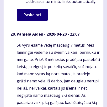
addresses turn into links automatically.
Pamela Aiden
- 2020-04-20 - 22:07
Su vyru esame vedę maždaug 7 metus. Mes
Komentaras
laimingai vedėme su dviem vaikais, berniuku ir
mergaite. Prieš 3 mėnesius pradėjau pastebėti
keistą jo elgesį ir po kelių savaičių sužinojau,
kad mano vyras ką nors mato. Jis pradėjo
grįžti namo vėlai iš darbo, jam daugiau nerūpi
nei aš, nei vaikai, kartais jis išeina ir net
negrįžta namo maždaug 2-3 dienas. Aš
padariau viską, ką galėjau, kad ištaisyčiau šią