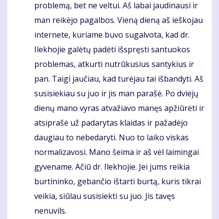
problemą, bet ne veltui. Aš labai jaudinausi ir
man reikėjo pagalbos. Vieną dieną aš ieškojau
internete, kuriame buvo sugalvota, kad dr.
Ilekhojie galėtų padėti išspręsti santuokos
problemas, atkurti nutrūkusius santykius ir
pan. Taigi jaučiau, kad turėjau tai išbandyti. Aš
susisiekiau su juo ir jis man parašė. Po dviejų
dienų mano vyras atvažiavo manęs apžiūrėti ir
atsiprašė už padarytas klaidas ir pažadėjo
daugiau to nebedaryti. Nuo to laiko viskas
normalizavosi. Mano šeima ir aš vėl laimingai
gyvename. Ačiū dr. Ilekhojie. Jei jums reikia
burtininko, gebančio ištarti burtą, kuris tikrai
veikia, siūlau susisiekti su juo. Jis tavęs
nenuvils.