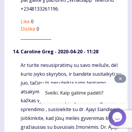
pat galite jį pažiūrėti „Whatsapp“ telefonu
+2348133261196.
Like
0
Dislike
0
Caroline Greg
- 2020-04-20 - 11:28
Ar turite nesusipratimų su savo meiluže, dėl
Komentaras
kurio įvyko skyrybos, ir bandėte susitaikyti su
juo, tačiau jis nesuteikia jums teigiamo
atsakymo ir jaučiate, kad jūsų santykiuose
Sveiki. Kaip galime padėti?
kažkas vyksta ne taip, ir jums reikia greito
sprendimo , susisiekite su dr. Ajayi šiandien ir
įsitikinkite, kad jūsų meilės gyvenimas bus
gražiausias su buvusiais žmonėmis. Dr. Ajayi