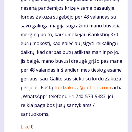
neseną pandemijos krizę visame pasaulyje,
lordas Zakuza sugebėjo per 48 valandas su
savo galinga magija sugrąžinti mano buvusią
merginą po to, kai sumokėjau išankstinį 370
eurų mokestį, kad galėčiau įsigyti reikalingų
daiktų, kad darbas būtų atliktas man ir po jo.
jis baigė, mano buvusi draugė grįžo pas mane
per 48 valandas ir šiandien mes tiesiog esame
geriausi sau. Galite susisiekti su lordu Zakuza
per jo el. Paštą:
lordzakuza@outlook.com
arba
„WhatsApp“ telefonu +1 740-573-9483, jei
reikia pagalbos jūsų santykiams /
santuokoms.
Like
0