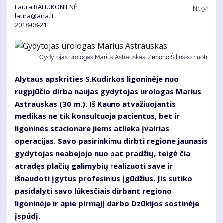
Laura BALIUKONIENĖ,
Nr.
94
laura@ana.lt
2018-08-21
Gydytojas urologas Marius Astrauskas. Zenono Šilinsko nuotr.
Alytaus apskrities S.Kudirkos ligoninėje nuo
rugpjūčio dirba naujas gydytojas urologas Marius
Astrauskas (30 m.). Iš Kauno atvažiuojantis
medikas ne tik konsultuoja pacientus, bet ir
ligoninės stacionare jiems atlieka įvairias
operacijas. Savo pasirinkimu dirbti regione jaunasis
gydytojas neabejojo nuo pat pradžių, teigė čia
atradęs plačių galimybių realizuoti save ir
išnaudoti įgytus profesinius įgūdžius. Jis sutiko
pasidalyti savo lūkesčiais dirbant regiono
ligoninėje ir apie pirmąjį darbo Dzūkijos sostinėje
įspūdį.