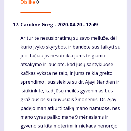
Dislike
0
Caroline Greg
- 2020-04-20 - 12:49
Ar turite nesusipratimų su savo meiluže, dėl
Komentaras
kurio įvyko skyrybos, ir bandėte susitaikyti su
juo, tačiau jis nesuteikia jums teigiamo
atsakymo ir jaučiate, kad jūsų santykiuose
kažkas vyksta ne taip, ir jums reikia greito
sprendimo , susisiekite su dr. Ajayi šiandien ir
įsitikinkite, kad jūsų meilės gyvenimas bus
gražiausias su buvusiais žmonėmis. Dr. Ajayi
padėjo man atkurti taiką mano namuose, nes
mano vyras paliko mane 9 mėnesiams ir
gyveno su kita moterimi ir niekada nenorėjo