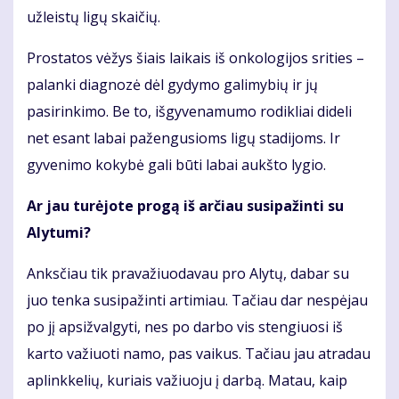
užleistų ligų skaičių.
Prostatos vėžys šiais laikais iš onkologijos srities –
palanki diagnozė dėl gydymo galimybių ir jų
pasirinkimo. Be to, išgyvenamumo rodikliai dideli
net esant labai pažengusioms ligų stadijoms. Ir
gyvenimo kokybė gali būti labai aukšto lygio.
Ar jau turėjote progą iš arčiau susipažinti su
Alytumi?
Anksčiau tik pravažiuodavau pro Alytų, dabar su
juo tenka susipažinti artimiau. Tačiau dar nespėjau
po jį apsižvalgyti, nes po darbo vis stengiuosi iš
karto važiuoti namo, pas vaikus. Tačiau jau atradau
aplinkkelių, kuriais važiuoju į darbą. Matau, kaip