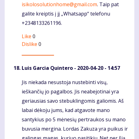
isikolosolutionhome@gmail.com
. Taip pat
galite kreiptis į jį „Whatsapp“ telefonu
+2348133261196.
Like
0
Dislike
0
Luis Garcia Quintero
- 2020-04-20 - 14:57
Jis niekada nesustoja nustebinti visų,
Komentaras
ieškančių jo pagalbos. Jis neabejotinai yra
geriausias savo stebuklingomis galiomis. Aš
labai dėkoju jums, kad atgavote mano
santykius po 5 mėnesių pertraukos su mano
buvusia mergina. Lordas Zakuza yra puikus ir
galingas magas, kuriuo pasitikiu. Net per šią