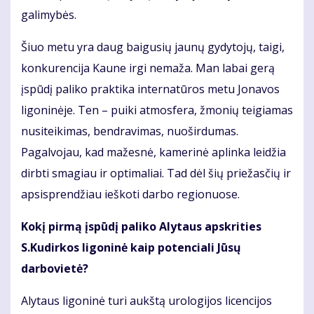
galimybės.
Šiuo metu yra daug baigusių jaunų gydytojų, taigi,
konkurencija Kaune irgi nemaža. Man labai gerą
įspūdį paliko praktika internatūros metu Jonavos
ligoninėje. Ten – puiki atmosfera, žmonių teigiamas
nusiteikimas, bendravimas, nuoširdumas.
Pagalvojau, kad mažesnė, kamerinė aplinka leidžia
dirbti smagiau ir optimaliai. Tad dėl šių priežasčių ir
apsisprendžiau ieškoti darbo regionuose.
Kokį pirmą įspūdį paliko Alytaus apskrities
S.Kudirkos ligoninė kaip potenciali Jūsų
darbovietė?
Alytaus ligoninė turi aukštą urologijos licencijos