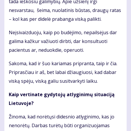
tada ieškosiu galimybių. Apie užsienį irgi
nesvarstau, šeima, nuolatinis būstas, draugų ratas
– kol kas per didelė prabanga viską palikti.
Neįsivaizduoju, kaip po budėjimo, nepailsėjus dar
galima kažkur važiuoti dirbti, dar konsultuoti
pacientus ar, neduokdie, operuoti.
Sakoma, kad ir šuo kariamas pripranta, taip ir čia.
Priprasčiau ir aš, bet labai džiaugiuosi, kad dabar
viską spėju, viską galiu susitvarkyti laiku.
Kaip vertinate gydytojų atlyginimų situaciją
Lietuvoje?
Žinoma, kad norėtųsi didesnio atlyginimo, kas jo
nenorėtų. Darbas turėtų būti organizuojamas