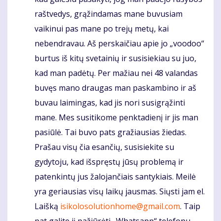
raštvedys, grąžindamas mane buvusiam
vaikinui pas mane po trejų metų, kai
nebendravau. Aš perskaičiau apie jo „voodoo“
burtus iš kitų svetainių ir susisiekiau su juo,
kad man padėtų. Per mažiau nei 48 valandas
buvęs mano draugas man paskambino ir aš
buvau laimingas, kad jis nori susigrąžinti
mane. Mes susitikome penktadienį ir jis man
pasiūlė. Tai buvo pats gražiausias žiedas.
Prašau visų čia esančių, susisiekite su
gydytoju, kad išspręstų jūsų problemą ir
patenkintų jus žalojančiais santykiais. Meilė
yra geriausias visų laikų jausmas. Siųsti jam el.
Laišką
isikolosolutionhome@gmail.com
. Taip