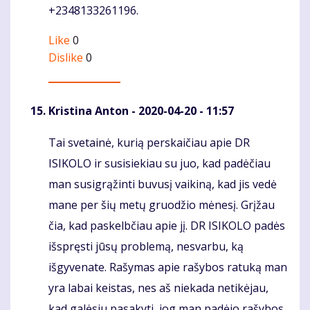
+2348133261196.
Like
0
Dislike
0
Kristina Anton
- 2020-04-20 - 11:57
Tai svetainė, kurią perskaičiau apie DR
Komentaras
ISIKOLO ir susisiekiau su juo, kad padėčiau
man susigrąžinti buvusį vaikiną, kad jis vedė
mane per šių metų gruodžio mėnesį. Grįžau
čia, kad paskelbčiau apie jį. DR ISIKOLO padės
išspręsti jūsų problemą, nesvarbu, ką
išgyvenate. Rašymas apie rašybos ratuką man
yra labai keistas, nes aš niekada netikėjau,
kad galėsiu pasakyti, jog man padėjo rašybos