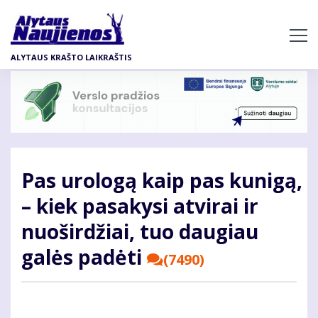
Pereiti
į
pagrindinį
ALYTAUS KRAŠTO LAIKRAŠTIS
turinį
Pas urologą kaip pas kunigą,
– kiek pasakysi atvirai ir
nuoširdžiai, tuo daugiau
galės padėti
(7490)