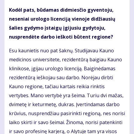
Kodėl pats, būdamas didmiesčio gyventoju,
neseniai urologo licenciją vienoje didžiausių
šalies gydymo įstaigų įgijusiu gydytoju,
nusprendėte darbo ieškoti būtent regione?
Esu kaunietis nuo pat šaknų. Studijavau Kauno
medicinos universitete, rezidentūrą baigiau Kauno
klinikose, įgijau urologo licenciją. Baiginėdamas
rezidentūrą ieškojau sau darbo. Norėjau dirbti
Kauno regione, tačiau kartais reikia rinktis
vertybes. Mano vertybė yra šeima. Turiu dvi mažas,
dvimetę ir keturmetę, dukras. Įvertindamas darbo
krūvius, nusprendžiau pasirinkti regioną, nes norisi
laiko skirti ir savo šeimai. Žinoma, norisi patenkinti
ir savo profesinę karjerą, o Alytuje tam yra visos