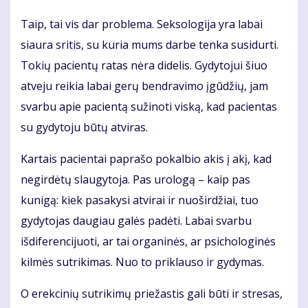
Taip, tai vis dar problema. Seksologija yra labai
siaura sritis, su kuria mums darbe tenka susidurti.
Tokių pacientų ratas nėra didelis. Gydytojui šiuo
atveju reikia labai gerų bendravimo įgūdžių, jam
svarbu apie pacientą sužinoti viską, kad pacientas
su gydytoju būtų atviras.
Kartais pacientai paprašo pokalbio akis į akį, kad
negirdėtų slaugytoja. Pas urologą – kaip pas
kunigą: kiek pasakysi atvirai ir nuoširdžiai, tuo
gydytojas daugiau galės padėti. Labai svarbu
išdiferencijuoti, ar tai organinės, ar psichologinės
kilmės sutrikimas. Nuo to priklauso ir gydymas.
O erekcinių sutrikimų priežastis gali būti ir stresas,