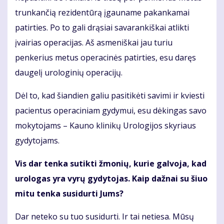
trunkančią rezidentūrą įgauname pakankamai
patirties. Po to gali drąsiai savarankiškai atlikti
įvairias operacijas. Aš asmeniškai jau turiu
penkerius metus operacinės patirties, esu daręs
daugelį urologinių operacijų.
Dėl to, kad šiandien galiu pasitikėti savimi ir kviesti
pacientus operaciniam gydymui, esu dėkingas savo
mokytojams – Kauno klinikų Urologijos skyriaus
gydytojams.
Vis dar tenka sutikti žmonių, kurie galvoja, kad
urologas yra vyrų gydytojas. Kaip dažnai su šiuo
mitu tenka susidurti Jums?
Dar neteko su tuo susidurti. Ir tai netiesa. Mūsų