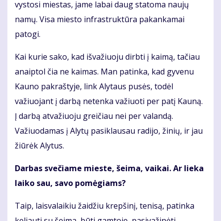
vystosi miestas, jame labai daug statoma naujų
namų. Visa miesto infrastruktūra pakankamai
patogi.
Kai kurie sako, kad išvažiuoju dirbti į kaimą, tačiau
anaiptol čia ne kaimas. Man patinka, kad gyvenu
Kauno pakraštyje, link Alytaus pusės, todėl
važiuojant į darbą netenka važiuoti per patį Kauną.
Į darbą atvažiuoju greičiau nei per valandą.
Važiuodamas į Alytų pasiklausau radijo, žinių, ir jau
žiūrėk Alytus.
Darbas svečiame mieste, šeima, vaikai. Ar lieka
laiko sau, savo pomėgiams?
Taip, laisvalaikiu žaidžiu krepšinį, tenisą, patinka
keliauti su šeima, būti gamtoje, pasivažinėti