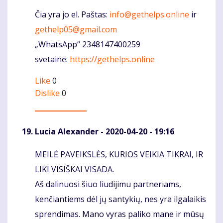
Čia yra jo el. Paštas:
info@gethelps.online
ir
gethelp05@gmail.com
„WhatsApp“ 2348147400259
svetainė:
https://gethelps.online
Like
0
Dislike
0
Lucia Alexander
- 2020-04-20 - 19:16
MEILĖ PAVEIKSLĖS, KURIOS VEIKIA TIKRAI, IR
Komentaras
LIKI VISIŠKAI VISADA.
Aš dalinuosi šiuo liudijimu partneriams,
kenčiantiems dėl jų santykių, nes yra ilgalaikis
sprendimas. Mano vyras paliko mane ir mūsų