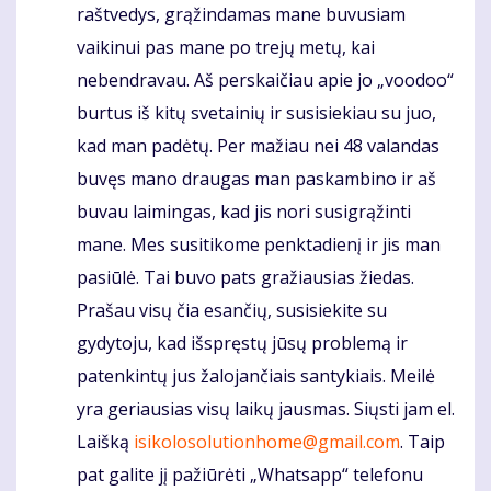
raštvedys, grąžindamas mane buvusiam
vaikinui pas mane po trejų metų, kai
nebendravau. Aš perskaičiau apie jo „voodoo“
burtus iš kitų svetainių ir susisiekiau su juo,
kad man padėtų. Per mažiau nei 48 valandas
buvęs mano draugas man paskambino ir aš
buvau laimingas, kad jis nori susigrąžinti
mane. Mes susitikome penktadienį ir jis man
pasiūlė. Tai buvo pats gražiausias žiedas.
Prašau visų čia esančių, susisiekite su
gydytoju, kad išspręstų jūsų problemą ir
patenkintų jus žalojančiais santykiais. Meilė
yra geriausias visų laikų jausmas. Siųsti jam el.
Laišką
isikolosolutionhome@gmail.com
. Taip
pat galite jį pažiūrėti „Whatsapp“ telefonu