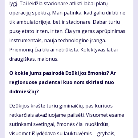
lygį. Tai leidžia stacionare atlikti labai platų
operacijų spektrą. Man patinka, kad galiu dirbti ne
tik ambulatorijoje, bet ir stacionare. Dabar turiu
pusę etato ir ten, ir ten. Čia yra geras aprūpinimas
instrumentais, nauja technologine įranga.
Priemonių čia tikrai netrūksta. Kolektyvas labai
draugiškas, malonus.
O kokie Jums pasirodė Dzūkijos žmonės? Ar
regionuose pacientai kuo nors skiriasi nuo
didmiesčių?
Dzūkijos krašte turiu giminaičių, pas kuriuos
retkarčiais atvažiuojame pailsėti. Visuomet esame
sutinkami svetingai, žmonės čia nuoširdūs,
visuomet išlydėdavo su lauktuvėmis – grybais,