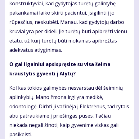
konstruktyviai, kad gydytojas turėtų galimybę
pakankamai laiko skirti pacientui, įsigilinti į jo
rūpesčius, neskubėti. Manau, kad gydytojų darbo
krūviai yra per dideli. Jie turėtų būti apibrėžti vienu
etatu, už kurį turėtų būti mokamas apibrėžtas
adekvatus atlyginimas.
O gal ilgainiui apsispręsite su visa šeima
kraustytis gyventi į Alytų?
Kol kas tokios galimybės nesvarstau dėl šeiminių
aplinkybių. Mano žmona irgi yra medikė,
odontologė. Dirbti ji važinėja į Elektrėnus, tad rytais
abu patraukiame į priešingas puses. Tačiau
niekada negali žinoti, kaip gyvenime viskas gali
pasikeisti.