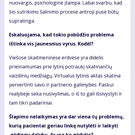
nuovargis, psichologinė įtampa. Labai svarbu, kad
šio sutrikimo šalinimo procese antroji pusė būtų
supratinga.
Eskaluojama, kad tokio pobūdžio problema
ištinka vis jaunesnius vyrus. Kodėl?
Viešose skaitmeninėse erdvėse yra didelis
prieinamumas prie lytinį potraukį skatinančių
vaizdinių medžiagų. Virtualus lytinis aktas skatina
pervertinti savo ir partnerio galimybes. Paskui
realybėje seka nusivylimas, o iš to gali išsivystyti ir
tam tikri padariniai.
Šlapimo nelaikymas yra dar viena tų problemų,
kurią pacientai geriau linkę nutylėti ir laikyti
gėdingu dalyku. Ar yra ko gėdytis?