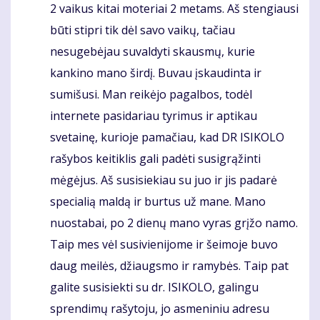
2 vaikus kitai moteriai 2 metams. Aš stengiausi
būti stipri tik dėl savo vaikų, tačiau
nesugebėjau suvaldyti skausmų, kurie
kankino mano širdį. Buvau įskaudinta ir
sumišusi. Man reikėjo pagalbos, todėl
internete pasidariau tyrimus ir aptikau
svetainę, kurioje pamačiau, kad DR ISIKOLO
rašybos keitiklis gali padėti susigrąžinti
mėgėjus. Aš susisiekiau su juo ir jis padarė
specialią maldą ir burtus už mane. Mano
nuostabai, po 2 dienų mano vyras grįžo namo.
Taip mes vėl susivienijome ir šeimoje buvo
daug meilės, džiaugsmo ir ramybės. Taip pat
galite susisiekti su dr. ISIKOLO, galingu
sprendimų rašytoju, jo asmeniniu adresu