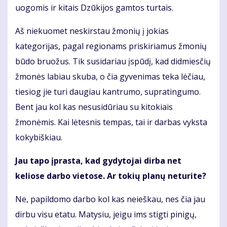
uogomis ir kitais Dzūkijos gamtos turtais.
Aš niekuomet neskirstau žmonių į jokias
kategorijas, pagal regionams priskiriamus žmonių
būdo bruožus. Tik susidariau įspūdį, kad didmiesčių
žmonės labiau skuba, o čia gyvenimas teka lėčiau,
tiesiog jie turi daugiau kantrumo, supratingumo.
Bent jau kol kas nesusidūriau su kitokiais
žmonėmis. Kai lėtesnis tempas, tai ir darbas vyksta
kokybiškiau.
Jau tapo įprasta, kad gydytojai dirba net
keliose darbo vietose. Ar tokių planų neturite?
Ne, papildomo darbo kol kas neieškau, nes čia jau
dirbu visu etatu. Matysiu, jeigu ims stigti pinigų,