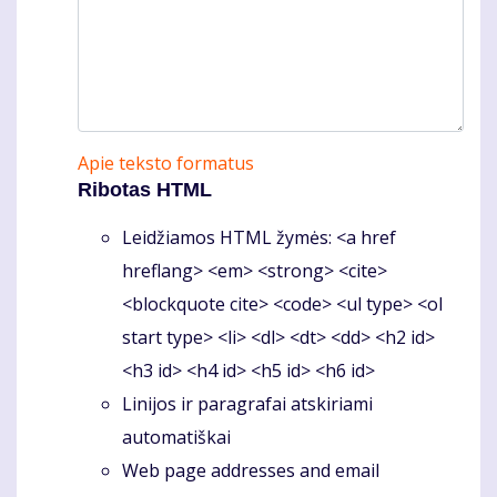
Apie teksto formatus
Ribotas HTML
Leidžiamos HTML žymės: <a href
hreflang> <em> <strong> <cite>
<blockquote cite> <code> <ul type> <ol
start type> <li> <dl> <dt> <dd> <h2 id>
<h3 id> <h4 id> <h5 id> <h6 id>
Linijos ir paragrafai atskiriami
automatiškai
Web page addresses and email