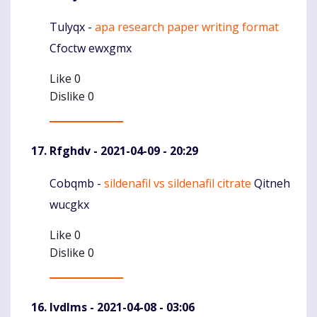
Tulyqx -
apa research paper writing format
Komentaras
Cfoctw ewxgmx
Like
0
Dislike
0
Rfghdv
- 2021-04-09 - 20:29
Cobqmb -
sildenafil vs sildenafil citrate
Qitneh
Komentaras
wucgkx
Like
0
Dislike
0
Ivdlms
- 2021-04-08 - 03:06