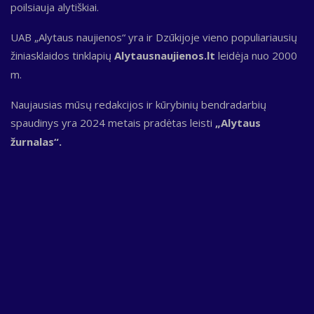
poilsiauja alytiškiai.
UAB „Alytaus naujienos“ yra ir Dzūkijoje vieno populiariausių
žiniasklaidos tinklapių
Alytausnaujienos.lt
leidėja nuo 2000
m.
Naujausias mūsų redakcijos ir kūrybinių bendradarbių
spaudinys yra 2024 metais pradėtas leisti
„Alytaus
žurnalas“.