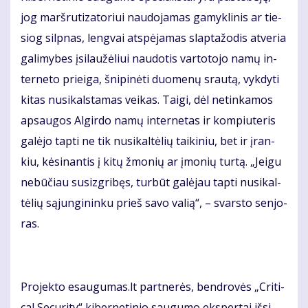
jog marš­ru­ti­za­to­riui nau­do­ja­mas ga­myk­li­nis ar tie­
siog sil­pnas, leng­vai at­spė­ja­mas slap­ta­žo­dis at­ve­ria
ga­li­my­bes įsi­lau­žė­liui nau­do­tis var­to­to­jo na­mų in­
ter­ne­to pri­ei­ga, šni­pi­nė­ti duo­me­nų srau­tą, vyk­dy­ti
ki­tas nu­si­kals­ta­mas vei­kas. Tai­gi, dėl ne­tin­ka­mos
ap­sau­gos Al­gir­do na­mų in­ter­ne­tas ir kom­piu­te­ris
ga­lė­jo tap­ti ne tik nu­si­kal­tė­lių tai­ki­niu, bet ir įran­
kiu, kė­si­nan­tis į ki­tų žmo­nių ar įmo­nių tur­tą. „Jei­gu
ne­bū­čiau su­siz­gri­bęs, tur­būt ga­lė­jau tap­ti nu­si­kal­
tė­lių są­jun­gi­nin­ku prieš sa­vo va­lią“, – svars­to sen­jo­
ras.
Pro­jek­to esau­gu­mas.lt part­ne­rės, ben­dro­vės „Cri­ti­
cal Se­cu­ri­ty“ ki­ber­ne­ti­nio sau­gu­mo eks­per­tai iš­si­