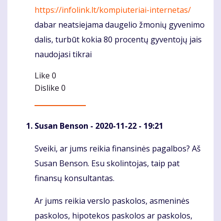
https://infolink.lt/kompiuteriai-internetas/
dabar neatsiejama daugelio žmonių gyvenimo
dalis, turbūt kokia 80 procentų gyventojų jais
naudojasi tikrai
Like
0
Dislike
0
Susan Benson
- 2020-11-22 - 19:21
Sveiki, ar jums reikia finansinės pagalbos? Aš
Komentaras
Susan Benson. Esu skolintojas, taip pat
finansų konsultantas.
Ar jums reikia verslo paskolos, asmeninės
paskolos, hipotekos paskolos ar paskolos,