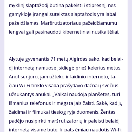
myk­li­nį slap­ta­žo­dį bū­ti­na pa­keis­ti į stip­res­nį, nes
ga­myk­lo­je įran­gai su­teik­tas slap­ta­žo­dis yra la­bai
pa­žei­džia­mas. Marš­ru­ti­za­to­riaus pa­žei­džia­mu­mu
leng­vai ga­li pa­si­nau­do­ti ki­ber­ne­ti­niai nu­si­kal­tė­liai.
Aly­tu­je gy­ve­nan­tis 71 me­tų Al­gir­das sa­ko, kad be­lai­
dį in­ter­ne­tą na­muo­se įsi­die­gė prieš ke­le­rius me­tus.
Anot sen­jo­ro, jam už­te­ko ir lai­di­nio in­ter­ne­to, ta­
čiau Wi-Fi tin­klo vi­sa­da pra­šy­da­vo daž­nai į sve­čius
už­su­kan­tys anū­kai. „Vai­kai nau­do­ja plan­še­tes, tu­ri
iš­ma­nius te­le­fo­nus ir mėgs­ta jais žais­ti. Sa­kė, kad jų
žai­di­mai ir fil­mu­kai tie­siog ry­ja duo­me­nis. Žen­tas
pa­dė­jo nu­si­pirk­ti marš­ru­ti­za­to­rių ir pa­leis­ti be­lai­dį
in­ter­ne­tą vi­sa­me bu­te. Ir pats ėmiau nau­do­tis Wi-Fi,