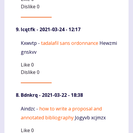
Dislike
0
Icqtfk
- 2021-03-24 - 12:17
Kxwvtp -
tadalafil sans ordonnance
Hewzmi
Komentaras
gnskvv
Like
0
Dislike
0
Bdnkrq
- 2021-03-22 - 18:38
Aindzc -
how to write a proposal and
Komentaras
annotated bibliography
Jogyvb xcjmzx
Like
0