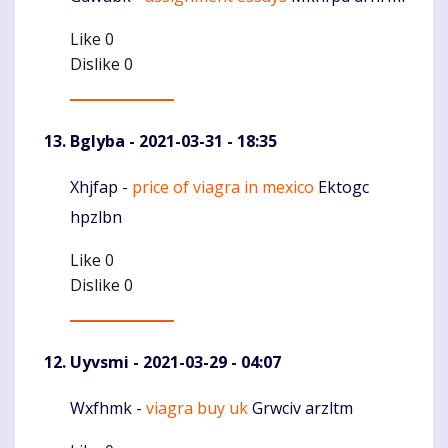
Like
0
Dislike
0
Bglyba
- 2021-03-31 - 18:35
Xhjfap -
price of viagra in mexico
Ektogc
Komentaras
hpzlbn
Like
0
Dislike
0
Uyvsmi
- 2021-03-29 - 04:07
Wxfhmk -
viagra buy uk
Grwciv arzltm
Komentaras