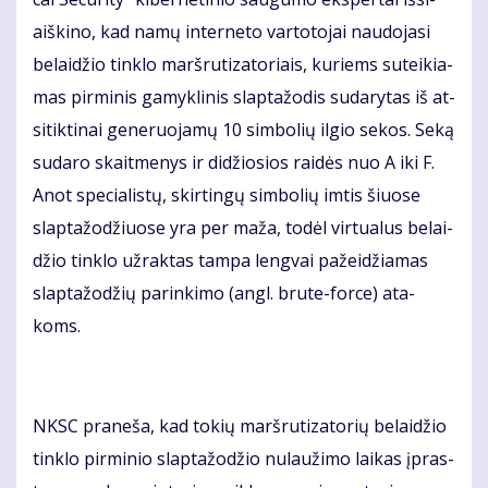
aiš­ki­no, kad na­mų in­ter­ne­to var­to­to­jai nau­do­ja­si
be­lai­džio tin­klo marš­ru­ti­za­to­riais, ku­riems su­tei­kia­
mas pir­mi­nis ga­myk­li­nis slap­ta­žo­dis su­da­ry­tas iš at­
si­tik­ti­nai ge­ne­ruo­ja­mų 10 sim­bo­lių il­gio se­kos. Se­ką
su­da­ro skait­me­nys ir di­džio­sios rai­dės nuo A iki F.
Anot spe­cia­lis­tų, skir­tin­gų sim­bo­lių im­tis šiuo­se
slap­ta­žo­džiuo­se yra per ma­ža, to­dėl vir­tu­a­lus be­lai­
džio tin­klo už­rak­tas tam­pa leng­vai pa­žei­džia­mas
slap­ta­žo­džių pa­rin­ki­mo (angl. bru­te-for­ce) ata­
koms.
NKSC pra­ne­ša, kad to­kių marš­ru­ti­za­to­rių be­lai­džio
tin­klo pir­mi­nio slap­ta­žo­džio nu­lau­ži­mo lai­kas įpras­