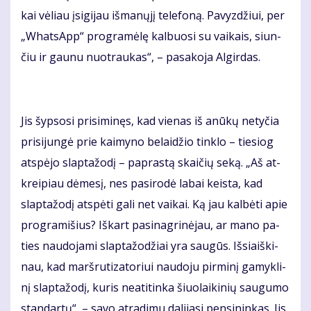
kai vė­liau įsi­gi­jau iš­ma­nų­jį te­le­fo­ną. Pa­vyz­džiui, per
„What­sApp“ pro­gra­mė­lę kal­buo­si su vai­kais, siun­
čiu ir gau­nu nuo­trau­kas“, – pa­sa­ko­ja Al­gir­das.
Jis šyp­so­si pri­si­mi­nęs, kad vie­nas iš anū­kų ne­ty­čia
pri­si­jun­gė prie kai­my­no be­lai­džio tin­klo – tie­siog
at­spė­jo slap­ta­žo­dį – pa­pras­tą skai­čių se­ką. „Aš at­
krei­piau dė­me­sį, nes pa­si­ro­dė la­bai keis­ta, kad
slap­ta­žo­dį at­spė­ti ga­li net vai­kai. Ką jau kal­bė­ti apie
pro­gra­mi­šius? Iš­kart pa­si­nag­ri­nė­jau, ar ma­no pa­
ties nau­do­ja­mi slap­ta­žo­džiai yra sau­gūs. Iš­si­aiš­ki­
nau, kad marš­ru­ti­za­to­riui nau­do­ju pir­mi­nį ga­myk­li­
nį slap­ta­žo­dį, ku­ris ne­ati­tin­ka šiuo­lai­ki­nių sau­gu­mo
stan­dar­tų“, – sa­vo at­ra­di­mu da­li­ja­si pen­si­nin­kas. Jis