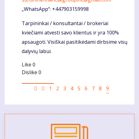
„WhatsApp“: +447903159998
Tarpininkai / konsultantai / brokeriai
kviečiami atvesti savo klientus ir yra 100%
apsaugoti. Visiškai pasitikėdami dirbsime visų
dalyvių labui.
Like
0
Dislike
0
Pagination
First
Ankstesnis
Puslapis
1
Puslapis
2
Puslapis
3
Puslapis
4
Puslapis
5
Puslapis
6
Puslapis
7
Puslapis
8
Current
9
page
puslapis
page