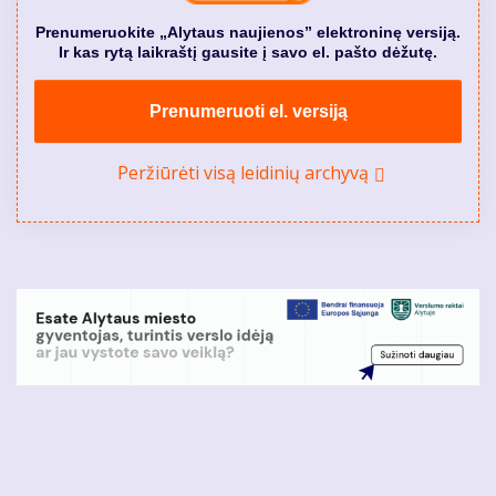
Prenumeruokite „Alytaus naujienos” elektroninę versiją.
Ir kas rytą laikraštį gausite į savo el. pašto dėžutę.
Prenumeruoti el. versiją
Peržiūrėti visą leidinių archyvą