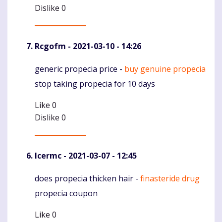
Dislike
0
Rcgofm
- 2021-03-10 - 14:26
generic propecia price -
buy genuine propecia
Komentaras
stop taking propecia for 10 days
Like
0
Dislike
0
Icermc
- 2021-03-07 - 12:45
does propecia thicken hair -
finasteride drug
Komentaras
propecia coupon
Like
0