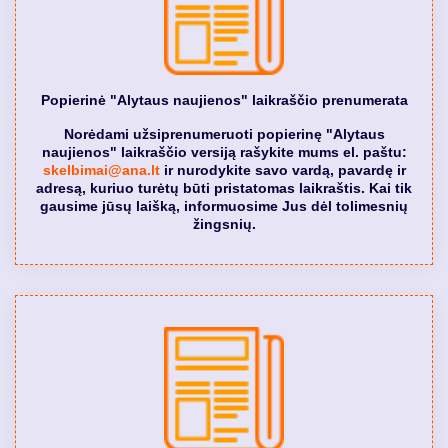
Popierinė "Alytaus naujienos" laikraščio prenumerata
Norėdami užsiprenumeruoti popierinę "Alytaus
naujienos" laikraščio versiją rašykite mums el. paštu:
skelbimai@ana.lt
ir nurodykite savo vardą, pavardę ir
adresą, kuriuo turėtų būti pristatomas laikraštis. Kai tik
gausime jūsų laišką, informuosime Jus dėl tolimesnių
žingsnių.