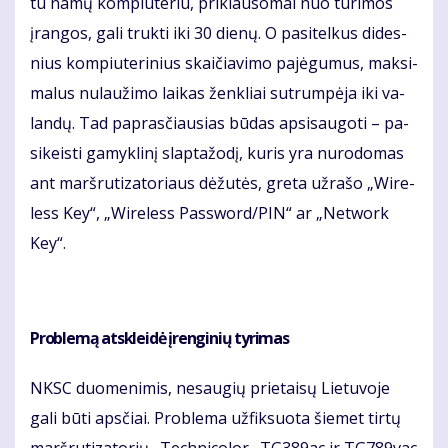
tu na­mų kom­piu­te­riu, pri­klau­so­mai nuo tu­ri­mos
įran­gos, ga­li truk­ti iki 30 die­nų. O pa­si­tel­kus di­des­
nius kom­piu­te­ri­nius skai­čia­vi­mo pa­jė­gu­mus, mak­si­
ma­lus nu­lau­ži­mo lai­kas žen­kliai su­trum­pė­ja iki va­
lan­dų. Tad pa­pras­čiau­sias bū­das ap­si­sau­go­ti – pa­
si­keis­ti ga­myk­li­nį slap­ta­žo­dį, ku­ris yra nu­ro­do­mas
ant marš­ru­ti­za­to­riaus dė­žu­tės, gre­ta už­ra­šo „Wi­re­
less Key“, „Wi­re­less Pas­sword/PIN“ ar „Net­work
Key“.
Pro­ble­mą at­sklei­dė įren­gi­nių ty­ri­mas
NKSC duo­me­ni­mis, ne­sau­gių prie­tai­sų Lie­tu­vo­je
ga­li bū­ti aps­čiai. Pro­ble­ma už­fik­suo­ta šie­met tir­tų
marš­ru­ti­za­to­rių „Tech­ni­co­lor„ TG389ac ir TG789vac