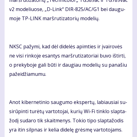
v2 mo­de­liuo­se, „D-Link“ DIR-825/AC/G1 bei dau­gu­
mo­je TP-LINK marš­ru­ti­za­to­rių mo­de­lių.
NKSC pa­žy­mi, kad dėl di­de­lės ap­im­ties ir įvai­ro­vės
ne vi­si rin­ko­je esan­tys marš­ru­ti­za­to­riai bu­vo iš­tir­ti,
o pre­ky­bo­je ga­li bū­ti ir dau­giau mo­de­lių su pa­na­šiu
pa­žei­džia­mu­mu.
Anot ki­ber­ne­ti­nio sau­gu­mo eks­per­tų, la­biau­siai su­
si­rū­pin­ti tu­rė­tų var­to­to­jai, ku­rių Wi-Fi tin­klo slap­ta­
žo­dį su­da­ro tik skait­me­nys. To­kio ti­po slap­ta­žo­dis
yra itin sil­pnas ir ke­lia di­de­lę grės­mę var­to­to­jams.