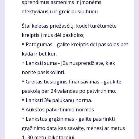
sprendimus asmenims ir įmonėms
efektyviausiu ir greičiausiu būdu.
Štai keletas priežasčių, kodėl turėtumėte
kreiptis į mus dėl paskolos;
* Patogumas - galite kreiptis dėl paskolos bet
kada ir bet kur.
* Lanksti suma - jūs nusprendžiate, kiek
norite pasiskolinti.
* Greitas tiesioginis finansavimas - gaukite
paskolą per 24 valandas po patvirtinimo.
* Lanksti 3% palūkanų norma.
* Aukštos patvirtinimo normos
* Lankstus grąžinimas - galite pasirinkti
grąžinimo datą kas savaitę, mėnesį ar metus
1–30 metų laikotarpiui.