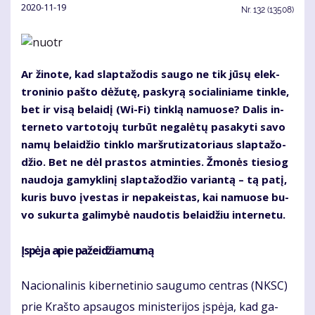
2020-11-19
Nr.
132 (13508)
Ar ži­no­te, kad slap­ta­žo­dis sau­go ne tik jū­sų elek­
tro­ni­nio pa­što dė­žu­tę, pa­sky­rą so­cia­li­nia­me tin­kle,
bet ir vi­są be­lai­dį (Wi-Fi) tin­klą na­muo­se? Da­lis in­
ter­ne­to var­to­to­jų tur­būt ne­ga­lė­tų pa­sa­ky­ti sa­vo
na­mų be­lai­džio tin­klo marš­ru­ti­za­to­riaus slap­ta­žo­
džio. Bet ne dėl pras­tos at­min­ties. Žmo­nės tie­siog
nau­do­ja ga­myk­li­nį slap­ta­žo­džio va­rian­tą – tą pa­tį,
ku­ris bu­vo įves­tas ir ne­pa­keis­tas, kai na­muo­se bu­
vo su­kur­ta ga­li­my­bė nau­do­tis be­lai­džiu in­ter­ne­tu.
Įspė­ja apie pa­žei­džia­mu­mą
Na­cio­na­li­nis ki­ber­ne­ti­nio sau­gu­mo cen­tras (NKSC)
prie Kraš­to ap­sau­gos mi­nis­te­ri­jos įspė­ja, kad ga­