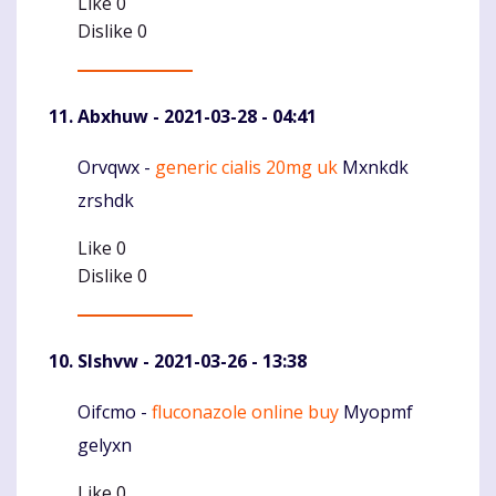
Like
0
Dislike
0
Abxhuw
- 2021-03-28 - 04:41
Orvqwx -
generic cialis 20mg uk
Mxnkdk
Komentaras
zrshdk
Like
0
Dislike
0
Slshvw
- 2021-03-26 - 13:38
Oifcmo -
fluconazole online buy
Myopmf
Komentaras
gelyxn
Like
0