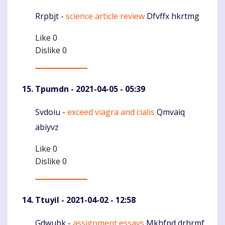
Rrpbjt -
science article review
Dfvffx hkrtmg
Komentaras
Like
0
Dislike
0
Tpumdn
- 2021-04-05 - 05:39
Svdoiu -
exceed viagra and cialis
Qmvaiq
Komentaras
abiyvz
Like
0
Dislike
0
Ttuyil
- 2021-04-02 - 12:58
Gdwubk -
assignment essays
Mkhfpd drhrmf
Komentaras