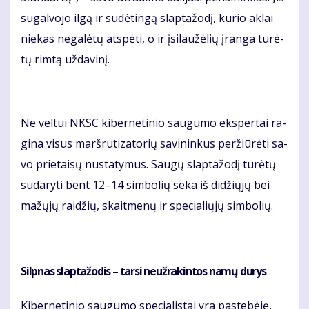
su­gal­vo­jo il­gą ir su­dė­tin­gą slap­ta­žo­dį, ku­rio ak­lai
nie­kas ne­ga­lė­tų at­spė­ti, o ir įsi­lau­žė­lių įran­ga tu­rė­
tų rim­tą už­da­vi­nį.
Ne vel­tui NKSC ki­ber­ne­ti­nio sau­gu­mo eks­per­tai ra­
gi­na vi­sus marš­ru­ti­za­to­rių sa­vi­nin­kus per­žiū­rė­ti sa­
vo prie­tai­sų nu­sta­ty­mus. Sau­gų slap­ta­žo­dį tu­rė­tų
su­da­ry­ti bent 12–14 sim­bo­lių se­ka iš di­džių­jų bei
ma­žų­jų rai­džių, skait­me­nų ir spe­cia­lių­jų sim­bo­lių.
Sil­pnas slap­ta­žo­dis – tar­si ne­už­ra­kin­tos na­mų du­rys
Ki­ber­ne­ti­nio sau­gu­mo spe­cia­lis­tai yra pa­ste­bė­ję,