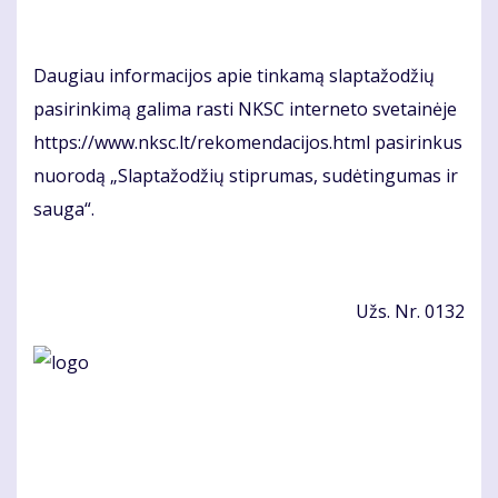
Dau­giau in­for­ma­ci­jos apie tin­ka­mą slap­ta­žo­džių
pa­si­rin­ki­mą ga­li­ma ras­ti NKSC in­ter­ne­to sve­tai­nė­je
https://www.nksc.lt/re­ko­men­da­ci­jos.html pa­si­rin­kus
nuo­ro­dą „Slap­ta­žo­džių stip­ru­mas, su­dė­tin­gu­mas ir
sau­ga“.
Užs. Nr. 0132