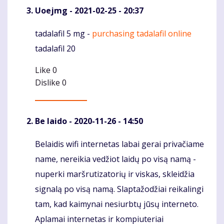
Uoejmg
- 2021-02-25 - 20:37
tadalafil 5 mg -
purchasing tadalafil online
Komentaras
tadalafil 20
Like
0
Dislike
0
Be laido
- 2020-11-26 - 14:50
Belaidis wifi internetas labai gerai privačiame
Komentaras
name, nereikia vedžiot laidų po visą namą -
nuperki maršrutizatorių ir viskas, skleidžia
signalą po visą namą. Slaptažodžiai reikalingi
tam, kad kaimynai nesiurbtų jūsų interneto.
Aplamai internetas ir kompiuteriai