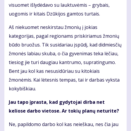
visuomet išlydėdavo su lauktuvėmis – grybais,
uogomis ir kitais Dzūkijos gamtos turtais.
Aš niekuomet neskirstau žmonių į jokias
kategorijas, pagal regionams priskiriamus žmonių
būdo bruožus. Tik susidariau įspūdį, kad didmiesčių
žmonės labiau skuba, o čia gyvenimas teka lėčiau,
tiesiog jie turi daugiau kantrumo, supratingumo.
Bent jau kol kas nesusidūriau su kitokiais
žmonėmis. Kai lėtesnis tempas, tai ir darbas vyksta
kokybiškiau.
Jau tapo įprasta, kad gydytojai dirba net
keliose darbo vietose. Ar tokių planų neturite?
Ne, papildomo darbo kol kas neieškau, nes čia jau