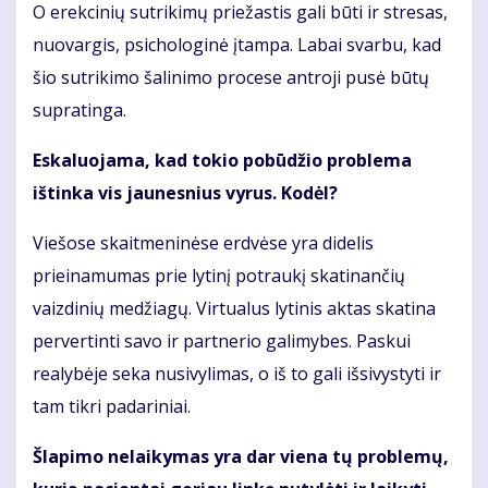
O erekcinių sutrikimų priežastis gali būti ir stresas,
nuovargis, psichologinė įtampa. Labai svarbu, kad
šio sutrikimo šalinimo procese antroji pusė būtų
supratinga.
Eskaluojama, kad tokio pobūdžio problema
ištinka vis jaunesnius vyrus. Kodėl?
Viešose skaitmeninėse erdvėse yra didelis
prieinamumas prie lytinį potraukį skatinančių
vaizdinių medžiagų. Virtualus lytinis aktas skatina
pervertinti savo ir partnerio galimybes. Paskui
realybėje seka nusivylimas, o iš to gali išsivystyti ir
tam tikri padariniai.
Šlapimo nelaikymas yra dar viena tų problemų,