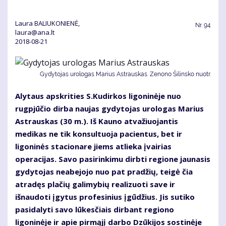
Laura BALIUKONIENĖ,
Nr.
94
laura@ana.lt
2018-08-21
Gydytojas urologas Marius Astrauskas. Zenono Šilinsko nuotr.
Alytaus apskrities S.Kudirkos ligoninėje nuo
rugpjūčio dirba naujas gydytojas urologas Marius
Astrauskas (30 m.). Iš Kauno atvažiuojantis
medikas ne tik konsultuoja pacientus, bet ir
ligoninės stacionare jiems atlieka įvairias
operacijas. Savo pasirinkimu dirbti regione jaunasis
gydytojas neabejojo nuo pat pradžių, teigė čia
atradęs plačių galimybių realizuoti save ir
išnaudoti įgytus profesinius įgūdžius. Jis sutiko
pasidalyti savo lūkesčiais dirbant regiono
ligoninėje ir apie pirmąjį darbo Dzūkijos sostinėje