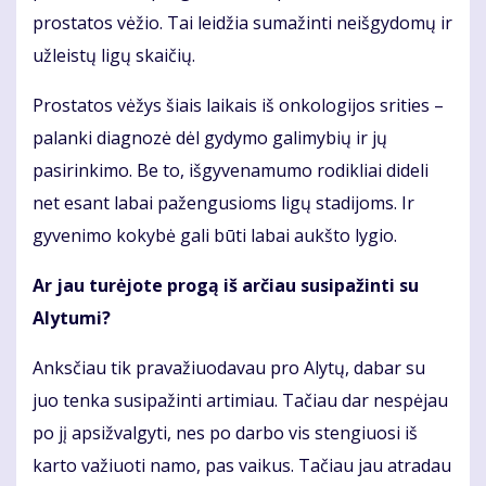
prostatos vėžio. Tai leidžia sumažinti neišgydomų ir
užleistų ligų skaičių.
Prostatos vėžys šiais laikais iš onkologijos srities –
palanki diagnozė dėl gydymo galimybių ir jų
pasirinkimo. Be to, išgyvenamumo rodikliai dideli
net esant labai pažengusioms ligų stadijoms. Ir
gyvenimo kokybė gali būti labai aukšto lygio.
Ar jau turėjote progą iš arčiau susipažinti su
Alytumi?
Anksčiau tik pravažiuodavau pro Alytų, dabar su
juo tenka susipažinti artimiau. Tačiau dar nespėjau
po jį apsižvalgyti, nes po darbo vis stengiuosi iš
karto važiuoti namo, pas vaikus. Tačiau jau atradau