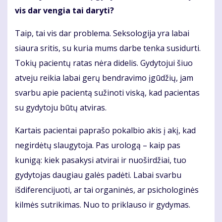
vis dar vengia tai daryti?
Taip, tai vis dar problema. Seksologija yra labai
siaura sritis, su kuria mums darbe tenka susidurti.
Tokių pacientų ratas nėra didelis. Gydytojui šiuo
atveju reikia labai gerų bendravimo įgūdžių, jam
svarbu apie pacientą sužinoti viską, kad pacientas
su gydytoju būtų atviras.
Kartais pacientai paprašo pokalbio akis į akį, kad
negirdėtų slaugytoja. Pas urologą – kaip pas
kunigą: kiek pasakysi atvirai ir nuoširdžiai, tuo
gydytojas daugiau galės padėti. Labai svarbu
išdiferencijuoti, ar tai organinės, ar psichologinės
kilmės sutrikimas. Nuo to priklauso ir gydymas.