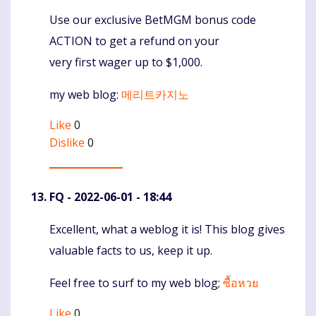
Use our exclusive BetMGM bonus code
Komentaras
ACTION to get a refund on your
very first wager up to $1,000.
my web blog:
메리트카지노
Like
0
Dislike
0
FQ
- 2022-06-01 - 18:44
Excellent, what a weblog it is! This blog gives
Komentaras
valuable facts to us, keep it up.
Feel free to surf to my web blog;
ซื้อหวย
Like
0