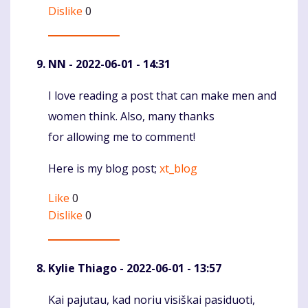
Dislike
0
NN
- 2022-06-01 - 14:31
I love reading a post that can make men and
Komentaras
women think. Also, many thanks
for allowing me to comment!
Here is my blog post;
xt_blog
Like
0
Dislike
0
Kylie Thiago
- 2022-06-01 - 13:57
Kai pajutau, kad noriu visiškai pasiduoti,
Komentaras