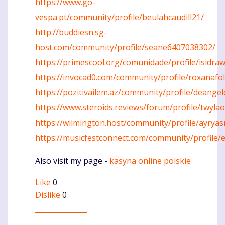
https://www.go-
vespa.pt/community/profile/beulahcaudill21/
http://buddiesn.sg-
host.com/community/profile/seane6407038302/
https://primescool.org/comunidade/profile/isidra
https://invocad0.com/community/profile/roxanafo
https://pozitivailem.az/community/profile/deangel
https://www.steroids.reviews/forum/profile/twyl
https://wilmington.host/community/profile/ayrya
https://musicfestconnect.com/community/profile/e
Also visit my page -
kasyna online polskie
Like
0
Dislike
0