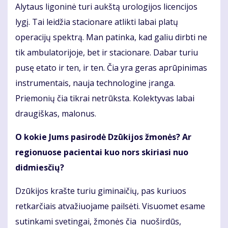
Alytaus ligoninė turi aukštą urologijos licencijos
lygį. Tai leidžia stacionare atlikti labai platų
operacijų spektrą. Man patinka, kad galiu dirbti ne
tik ambulatorijoje, bet ir stacionare. Dabar turiu
pusę etato ir ten, ir ten. Čia yra geras aprūpinimas
instrumentais, nauja technologine įranga.
Priemonių čia tikrai netrūksta. Kolektyvas labai
draugiškas, malonus.
O kokie Jums pasirodė Dzūkijos žmonės? Ar
regionuose pacientai kuo nors skiriasi nuo
didmiesčių?
Dzūkijos krašte turiu giminaičių, pas kuriuos
retkarčiais atvažiuojame pailsėti. Visuomet esame
sutinkami svetingai, žmonės čia nuoširdūs,