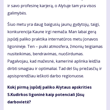
ir savo profesinę karjerą, o Alytuje tam yra visos
galimybės.
Šiuo metu yra daug baigusių jaunų gydytojų, taigi,
konkurencija Kaune irgi nemaža. Man labai gerą
įspūdį paliko praktika internatūros metu Jonavos
ligoninėje. Ten – puiki atmosfera, žmonių teigiamas
nusiteikimas, bendravimas, nuoširdumas.
Pagalvojau, kad mažesnė, kamerinė aplinka leidžia
dirbti smagiau ir optimaliai. Tad dėl šių priežasčių ir
apsisprendžiau ieškoti darbo regionuose.
Kokį pirmą įspūdį paliko Alytaus apskrities
S.Kudirkos ligoninė kaip potenciali Jūsų
darbovietė?