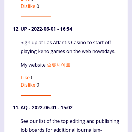
Dislike
0
UP
- 2022-06-01 - 16:54
Sign up at Las Atlantis Casino to start off
Komentaras
playing keno games on the web nowadays.
My website
슬롯사이트
Like
0
Dislike
0
AQ
- 2022-06-01 - 15:02
See our list of the top editing and publishing
Komentaras
job boards for additional journalism-