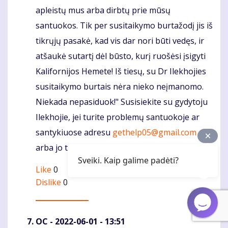
apleistų mus arba dirbtų prie mūsų
santuokos. Tik per susitaikymo burtažodį jis iš
tikrųjų pasakė, kad vis dar nori būti vedęs, ir
atšaukė sutartį dėl būsto, kurį ruošėsi įsigyti
Kalifornijos Hemete! Iš tiesų, su Dr Ilekhojies
susitaikymo burtais nėra nieko neįmanomo.
Niekada nepasiduok!" Susisiekite su gydytoju
Ilekhojie, jei turite problemų santuokoje ar
santykiuose adresu
gethelp05@gmail.com
arba jo telefono numeriu +2348147400259
Sveiki. Kaip galime padėti?
Like
0
Dislike
0
OC
- 2022-06-01 - 13:51