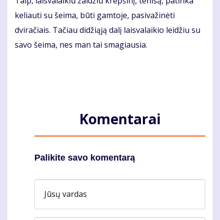
Taip, laisvalaikiu žaidžiu krepšinį, tenisą, patinka
keliauti su šeima, būti gamtoje, pasivažinėti
dviračiais. Tačiau didžiąją dalį laisvalaikio leidžiu su
savo šeima, nes man tai smagiausia.
Komentarai
Palikite savo komentarą
Jūsų vardas