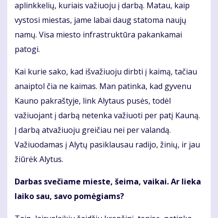
aplinkkelių, kuriais važiuoju į darbą. Matau, kaip
vystosi miestas, jame labai daug statoma naujų
namų. Visa miesto infrastruktūra pakankamai
patogi.
Kai kurie sako, kad išvažiuoju dirbti į kaimą, tačiau
anaiptol čia ne kaimas. Man patinka, kad gyvenu
Kauno pakraštyje, link Alytaus pusės, todėl
važiuojant į darbą netenka važiuoti per patį Kauną.
Į darbą atvažiuoju greičiau nei per valandą.
Važiuodamas į Alytų pasiklausau radijo, žinių, ir jau
žiūrėk Alytus.
Darbas svečiame mieste, šeima, vaikai. Ar lieka
laiko sau, savo pomėgiams?