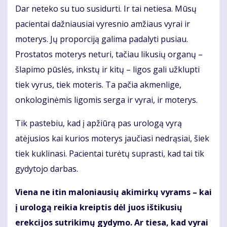
Dar neteko su tuo susidurti. Ir tai netiesa. Mūsų
pacientai dažniausiai vyresnio amžiaus vyrai ir
moterys. Jų proporciją galima padalyti pusiau.
Prostatos moterys neturi, tačiau likusių organų –
šlapimo pūslės, inkstų ir kitų – ligos gali užklupti
tiek vyrus, tiek moteris. Ta pačia akmenlige,
onkologinėmis ligomis serga ir vyrai, ir moterys.
Tik pastebiu, kad į apžiūrą pas urologą vyrą
atėjusios kai kurios moterys jaučiasi nedrąsiai, šiek
tiek kuklinasi. Pacientai turėtų suprasti, kad tai tik
gydytojo darbas.
Viena ne itin maloniausių akimirkų vyrams – kai
į urologą reikia kreiptis dėl juos ištikusių
erekcijos sutrikimų gydymo. Ar tiesa, kad vyrai