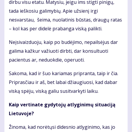
dirbu visu etatu. Matysiu, jeigu ims stigti pinigų,
tada ieškosiu galimybių. Apie užsienį irgi
nesvarstau, šeima, nuolatinis būstas, draugų ratas
– kol kas per didelė prabanga viską palikti.
Neįsivaizduoju, kaip po budėjimo, nepailsėjus dar
galima kažkur važiuoti dirbti, dar konsultuoti
pacientus ar, neduokdie, operuoti.
Sakoma, kad ir šuo kariamas pripranta, taip ir čia.
Priprasčiau ir aš, bet labai džiaugiuosi, kad dabar
viską spėju, viską galiu susitvarkyti laiku.
Kaip vertinate gydytojų atlyginimų situaciją
Lietuvoje?
Žinoma, kad norėtųsi didesnio atlyginimo, kas jo