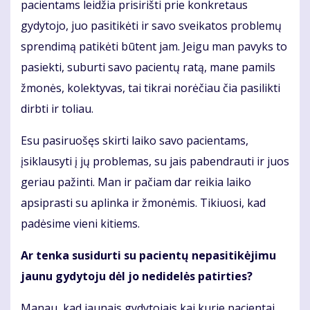
pacientams leidžia prisirišti prie konkretaus
gydytojo, juo pasitikėti ir savo sveikatos problemų
sprendimą patikėti būtent jam. Jeigu man pavyks to
pasiekti, suburti savo pacientų ratą, mane pamils
žmonės, kolektyvas, tai tikrai norėčiau čia pasilikti
dirbti ir toliau.
Esu pasiruošęs skirti laiko savo pacientams,
įsiklausyti į jų problemas, su jais pabendrauti ir juos
geriau pažinti. Man ir pačiam dar reikia laiko
apsiprasti su aplinka ir žmonėmis. Tikiuosi, kad
padėsime vieni kitiems.
Ar tenka susidurti su pacientų nepasitikėjimu
jaunu gydytoju dėl jo nedidelės patirties?
Manau, kad jaunais gydytojais kai kurie pacientai