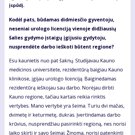
įspūdį.
Kodėl pats, būdamas didmiesčio gyventoju,
neseniai urologo licenciją vienoje didžiausių
šalies gydymo įstaigų įgijusiu gydytoju,
nusprendėte darbo ieškoti būtent regione?
Esu kaunietis nuo pat šaknų. Studijavau Kauno
medicinos universitete, rezidentūrą baigiau Kauno
klinikose, įgijau urologo licenciją. Baiginėdamas
rezidentūrą ieškojau sau darbo. Norėjau dirbti
Kauno regione, tačiau kartais reikia rinktis
vertybes. Mano vertybė yra šeima. Turiu dvi mažas,
dvimetę ir keturmetę, dukras. Įvertindamas darbo
krūvius, nusprendžiau pasirinkti regioną, nes norisi
laiko skirti ir savo šeimai. Žinoma, norisi patenkinti