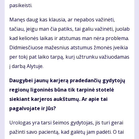
pasikeisti.
Manęs daug kas klausia, ar nepabos važinėti,
tačiau, jeigu man čia patiks, tai galiu važinėti, juolab
kad kelionės laikas ir atstumas man nėra problema.
Didmiesčiuose mažesnius atstumus žmonės įveikia
per tokį pat laiko tarpą, kurį užtrunku važiuodamas
į darbą Alytuje.
Daugybei jaunų karjerą pradedančių gydytojų
regionų ligoninės būna tik tarpinė stotelė
siekiant karjeros aukštumų. Ar apie tai
pagalvojate ir Jūs?
Urologas yra tarsi šeimos gydytojas, jis turi gerai
pažinti savo pacientą, kad galėtų jam padėti. O tai