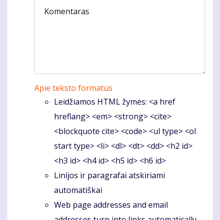
Komentaras
Apie teksto formatus
Leidžiamos HTML žymės: <a href
hreflang> <em> <strong> <cite>
<blockquote cite> <code> <ul type> <ol
start type> <li> <dl> <dt> <dd> <h2 id>
<h3 id> <h4 id> <h5 id> <h6 id>
Linijos ir paragrafai atskiriami
automatiškai
Web page addresses and email
addresses turn into links automatically.