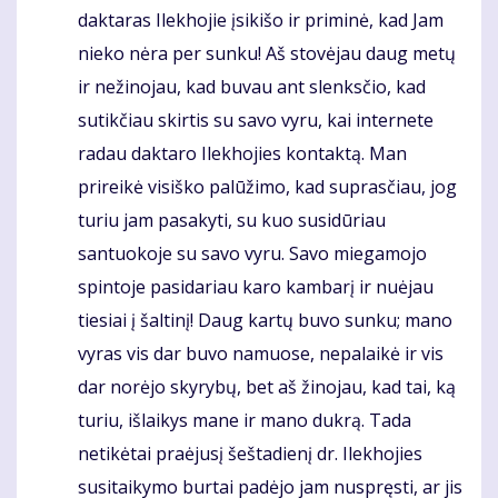
daktaras Ilekhojie įsikišo ir priminė, kad Jam
nieko nėra per sunku! Aš stovėjau daug metų
ir nežinojau, kad buvau ant slenksčio, kad
sutikčiau skirtis su savo vyru, kai internete
radau daktaro Ilekhojies kontaktą. Man
prireikė visiško palūžimo, kad suprasčiau, jog
turiu jam pasakyti, su kuo susidūriau
santuokoje su savo vyru. Savo miegamojo
spintoje pasidariau karo kambarį ir nuėjau
tiesiai į šaltinį! Daug kartų buvo sunku; mano
vyras vis dar buvo namuose, nepalaikė ir vis
dar norėjo skyrybų, bet aš žinojau, kad tai, ką
turiu, išlaikys mane ir mano dukrą. Tada
netikėtai praėjusį šeštadienį dr. Ilekhojies
susitaikymo burtai padėjo jam nuspręsti, ar jis