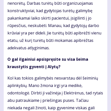
nenorėtų. Darbas turėtų būti organizuojamas
konstruktyviai, kad gydytojas turėtų galimybę
pakankamai laiko skirti pacientui, įsigilinti į jo
rūpesčius, neskubėti. Manau, kad gydytojų darbo
krūviai yra per dideli. Jie turėtų būti apibrėžti vienu
etatu, už kurį turėtų būti mokamas apibrėžtas
adekvatus atlyginimas.
O gal ilgainiui apsispręsite su visa šeima
kraustytis gyventi į Alytų?
Kol kas tokios galimybės nesvarstau dėl šeiminių
aplinkybių. Mano žmona irgi yra medikė,
odontologė. Dirbti ji važinėja į Elektrėnus, tad rytais
abu patraukiame į priešingas puses. Tačiau
niekada negali žinoti, kaip gyvenime viskas gali