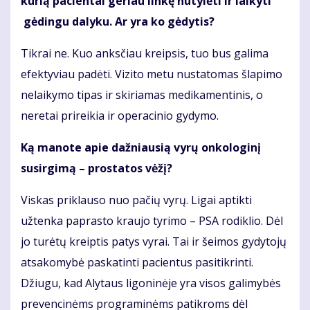
kurią pacientai geriau linkę nutylėti ir laikyti
gėdingu dalyku. Ar yra ko gėdytis?
Tikrai ne. Kuo anksčiau kreipsis, tuo bus galima
efektyviau padėti. Vizito metu nustatomas šlapimo
nelaikymo tipas ir skiriamas medikamentinis, o
neretai prireikia ir operacinio gydymo.
Ką manote apie dažniausią vyrų onkologinį
susirgimą – prostatos vėžį?
Viskas priklauso nuo pačių vyrų. Ligai aptikti
užtenka paprasto kraujo tyrimo – PSA rodiklio. Dėl
jo turėtų kreiptis patys vyrai. Tai ir šeimos gydytojų
atsakomybė paskatinti pacientus pasitikrinti.
Džiugu, kad Alytaus ligoninėje yra visos galimybės
prevencinėms programinėms patikroms dėl