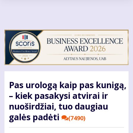
Pereiti
į
pagrindinį
turinį
Pas urologą kaip pas kunigą,
– kiek pasakysi atvirai ir
nuoširdžiai, tuo daugiau
galės padėti
(7490)